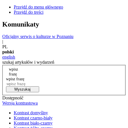
Przejdź do menu głównego
Przejdź do treści
Komunikaty
Oficjalny serwis o kulturze w Poznaniu
|
PL
polski
english
szukaj artykułów i wydarzeń
wpisz
frazę
wpisz frazę
Wyszukaj
Dostępność
Wersja kontrastowa
Kontrast domyślny
Kontrast czarno-biały
Kontrast biało-czarny