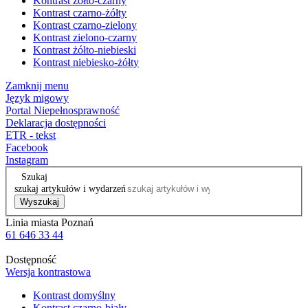
Kontrast żółto-czarny
Kontrast czarno-żółty
Kontrast czarno-zielony
Kontrast zielono-czarny
Kontrast żółto-niebieski
Kontrast niebiesko-żółty
Zamknij menu
Język migowy
Portal Niepełnosprawność
Deklaracja dostępności
ETR - tekst
Facebook
Instagram
Szukaj
szukaj artykułów i wydarzeń
Wyszukaj
Linia miasta Poznań
61 646 33 44
Dostępność
Wersja kontrastowa
Kontrast domyślny
Kontrast czarno-biały