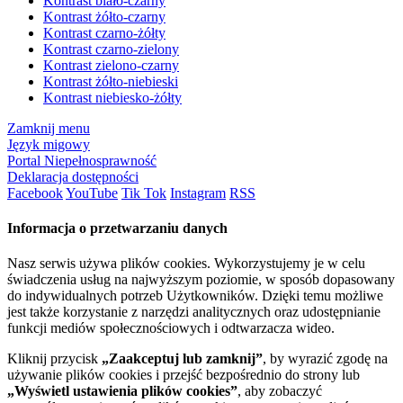
Kontrast biało-czarny
Kontrast żółto-czarny
Kontrast czarno-żółty
Kontrast czarno-zielony
Kontrast zielono-czarny
Kontrast żółto-niebieski
Kontrast niebiesko-żółty
Zamknij menu
Język migowy
Portal Niepełnosprawność
Deklaracja dostępności
Facebook
YouTube
Tik Tok
Instagram
RSS
Informacja o przetwarzaniu danych
Nasz serwis używa plików cookies. Wykorzystujemy je w celu
świadczenia usług na najwyższym poziomie, w sposób dopasowany
do indywidualnych potrzeb Użytkowników. Dzięki temu możliwe
jest także korzystanie z narzędzi analitycznych oraz udostępnianie
funkcji mediów społecznościowych i odtwarzacza wideo.
Kliknij przycisk
„Zaakceptuj lub zamknij”
, by wyrazić zgodę na
używanie plików cookies i przejść bezpośrednio do strony lub
„Wyświetl ustawienia plików cookies”
, aby zobaczyć