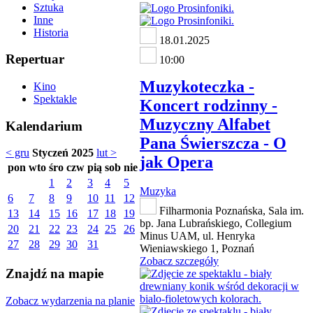
Sztuka
Inne
Historia
18.01.2025
Repertuar
10:00
Muzykoteczka -
Kino
Spektakle
Koncert rodzinny -
Muzyczny Alfabet
Kalendarium
Pana Świerszcza - O
< gru
Styczeń 2025
lut >
jak Opera
pon
wto
śro
czw
pią
sob
nie
1
2
3
4
5
Muzyka
6
7
8
9
10
11
12
Filharmonia Poznańska, Sala im.
13
14
15
16
17
18
19
bp. Jana Lubrańskiego, Collegium
20
21
22
23
24
25
26
Minus UAM, ul. Henryka
27
28
29
30
31
Wieniawskiego 1, Poznań
Zobacz szczegóły
Znajdź na mapie
Zobacz wydarzenia na planie