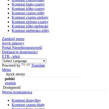
Kontrast biało-czarny
Kontrast żółto-czarny
Kontrast czarno-żółty
Kontrast czarno-zielony
Kontrast zielono-czarny
Kontrast żółto-niebieski
Kontrast niebiesko-żółty
Zamknij menu
Język migowy
Portal Niepełnosprawność
Deklaracja dostępności
ETR - tekst
Powered by
Translate
Menu
Język strony
polski
english
Dostępność
Wersja kontrastowa
Kontrast domyślny
Kontrast czarno-biały