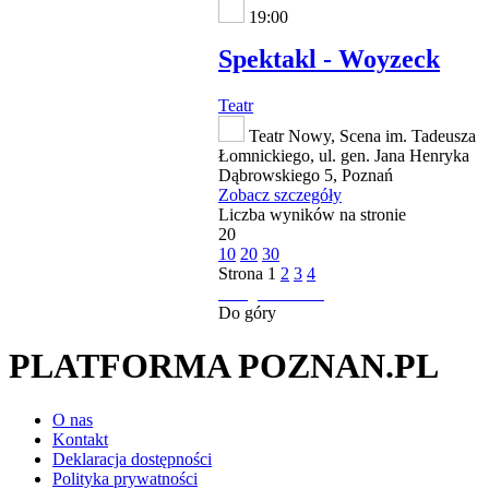
19:00
Spektakl - Woyzeck
Teatr
Teatr Nowy, Scena im. Tadeusza
Łomnickiego, ul. gen. Jana Henryka
Dąbrowskiego 5, Poznań
Zobacz szczegóły
Liczba wyników na stronie
20
10
20
30
Strona
1
2
3
4
następna strona
Do góry
PLATFORMA POZNAN.PL
O nas
Kontakt
Deklaracja dostępności
Polityka prywatności