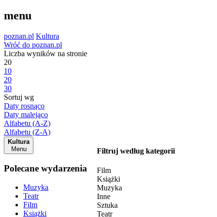
menu
poznan.pl
Kultura
Wróć do poznan.pl
Liczba wyników na stronie
20
10
20
30
Sortuj wg
Daty rosnąco
Daty malejąco
Alfabetu (A-Z)
Alfabetu (Z-A)
Kultura
Menu
Filtruj według kategorii
Polecane wydarzenia
Film
Książki
Muzyka
Muzyka
Teatr
Inne
Film
Sztuka
Książki
Teatr