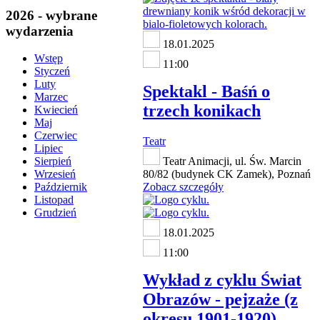
2026 - wybrane
wydarzenia
18.01.2025
Wstęp
11:00
Styczeń
Luty
Spektakl - Baśń o
Marzec
trzech konikach
Kwiecień
Maj
Czerwiec
Teatr
Lipiec
Teatr Animacji, ul. Św. Marcin
Sierpień
80/82 (budynek CK Zamek), Poznań
Wrzesień
Zobacz szczegóły
Październik
Listopad
Grudzień
18.01.2025
11:00
Wykład z cyklu Świat
Obrazów - pejzaże (z
okresu 1901-1920)