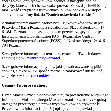
szczegółowy opis typów plików cookies, a następnie podjąć
decyzję, które z nich chcesz zaakceptować. W każdej chwili istnieje
możliwość zarządzania ustawieniami plików cookies - w stopce
strony umieściliśmy link do
"Zmień ustawienia Cookies"
.
Administratorem danych osobowych użytkowników serwisu jest
Prezydent Miasta Poznania z siedzibą przy Placu Kolegiackim 17,
61-841 Poznań, natomiast podmiotem przetwarzającym dane jest
Instytut Chemii Bioorganicznej PAN - Poznańskie Centrum
Superkomputerowo-Sieciowe (PCSS) ul. Noskowskiego 12/14, 61-
704 Poznań.
Szczegółowe informacje na temat przetwarzania Twoich danych
znajdują się w
Polityce prywatności
.
Szczegółowe informacje o tym, w jaki sposób używane są pliki
cookies, a także w jaki sposób można je zablokować lub usunąć,
znajdziesz w
Polityce cookies
.
Cenimy Twoją prywatność
Urząd Miasta Poznania odpowiedzialny za prowadzenie Miejskiego
Informatora Multimedialnego Miasta Poznania, zwraca szczególną
uwagę na przestrzeganie prawa użytkowników do prywatności.
Prezentowana informacja poniżej opisuje za co odpowiadają