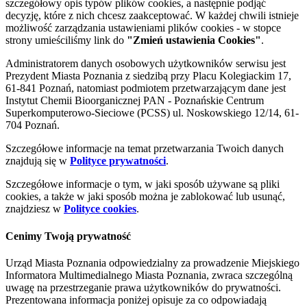
szczegółowy opis typów plików cookies, a następnie podjąć
decyzję, które z nich chcesz zaakceptować. W każdej chwili istnieje
możliwość zarządzania ustawieniami plików cookies - w stopce
strony umieściliśmy link do
"Zmień ustawienia Cookies"
.
Administratorem danych osobowych użytkowników serwisu jest
Prezydent Miasta Poznania z siedzibą przy Placu Kolegiackim 17,
61-841 Poznań, natomiast podmiotem przetwarzającym dane jest
Instytut Chemii Bioorganicznej PAN - Poznańskie Centrum
Superkomputerowo-Sieciowe (PCSS) ul. Noskowskiego 12/14, 61-
704 Poznań.
Szczegółowe informacje na temat przetwarzania Twoich danych
znajdują się w
Polityce prywatności
.
Szczegółowe informacje o tym, w jaki sposób używane są pliki
cookies, a także w jaki sposób można je zablokować lub usunąć,
znajdziesz w
Polityce cookies
.
Cenimy Twoją prywatność
Urząd Miasta Poznania odpowiedzialny za prowadzenie Miejskiego
Informatora Multimedialnego Miasta Poznania, zwraca szczególną
uwagę na przestrzeganie prawa użytkowników do prywatności.
Prezentowana informacja poniżej opisuje za co odpowiadają