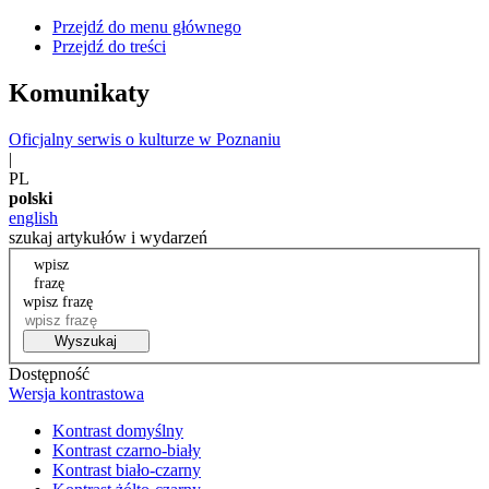
Przejdź do menu głównego
Przejdź do treści
Komunikaty
Oficjalny serwis o kulturze w Poznaniu
|
PL
polski
english
szukaj artykułów i wydarzeń
wpisz
frazę
wpisz frazę
Wyszukaj
Dostępność
Wersja kontrastowa
Kontrast domyślny
Kontrast czarno-biały
Kontrast biało-czarny