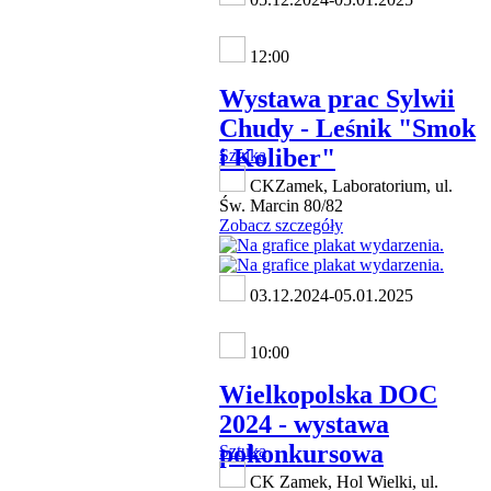
12:00
Wystawa prac Sylwii
Chudy - Leśnik "Smok
i Koliber"
Sztuka
CKZamek, Laboratorium, ul.
Św. Marcin 80/82
Zobacz szczegóły
03.12.2024-05.01.2025
10:00
Wielkopolska DOC
2024 - wystawa
pokonkursowa
Sztuka
CK Zamek, Hol Wielki, ul.