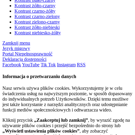
Kontrast biało-czarny
Kontrast żółto-czarny
Kontrast czarno-żółty
Kontrast czarno-zielony
Kontrast zielono-czarny
Kontrast żółto-niebieski
Kontrast niebiesko-żółty
Zamknij menu
Język migowy
Portal Niepełnosprawność
Deklaracja dostępności
Facebook
YouTube
Tik Tok
Instagram
RSS
Informacja o przetwarzaniu danych
Nasz serwis używa plików cookies. Wykorzystujemy je w celu
świadczenia usług na najwyższym poziomie, w sposób dopasowany
do indywidualnych potrzeb Użytkowników. Dzięki temu możliwe
jest także korzystanie z narzędzi analitycznych oraz udostępnianie
funkcji mediów społecznościowych i odtwarzacza wideo.
Kliknij przycisk
„Zaakceptuj lub zamknij”
, by wyrazić zgodę na
używanie plików cookies i przejść bezpośrednio do strony lub
„Wyświetl ustawienia plików cookies”
, aby zobaczyć