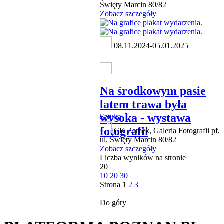
Święty Marcin 80/82
Zobacz szczegóły
08.11.2024-05.01.2025
Na środkowym pasie
latem trawa była
wysoka - wystawa
Sztuka
fotografii
CK Zamek, Galeria Fotografii pf,
ul. Święty Marcin 80/82
Zobacz szczegóły
Liczba wyników na stronie
20
10
20
30
Strona
1
2
3
następna strona
Do góry