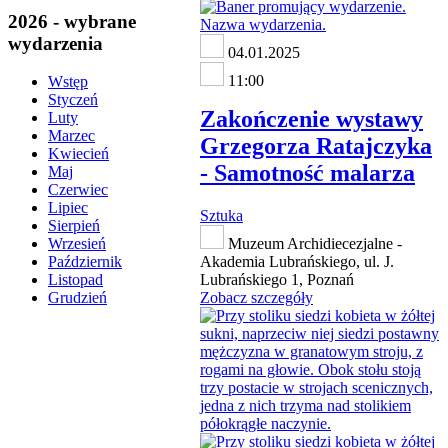
2026 - wybrane
wydarzenia
04.01.2025
11:00
Wstęp
Styczeń
Zakończenie wystawy
Luty
Marzec
Grzegorza Ratajczyka
Kwiecień
- Samotność malarza
Maj
Czerwiec
Lipiec
Sztuka
Sierpień
Muzeum Archidiecezjalne -
Wrzesień
Akademia Lubrańskiego, ul. J.
Październik
Lubrańskiego 1, Poznań
Listopad
Zobacz szczegóły
Grudzień