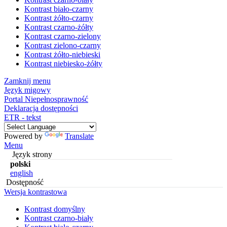
Kontrast biało-czarny
Kontrast żółto-czarny
Kontrast czarno-żółty
Kontrast czarno-zielony
Kontrast zielono-czarny
Kontrast żółto-niebieski
Kontrast niebiesko-żółty
Zamknij menu
Język migowy
Portal Niepełnosprawność
Deklaracja dostępności
ETR - tekst
Powered by
Translate
Menu
Język strony
polski
english
Dostępność
Wersja kontrastowa
Kontrast domyślny
Kontrast czarno-biały