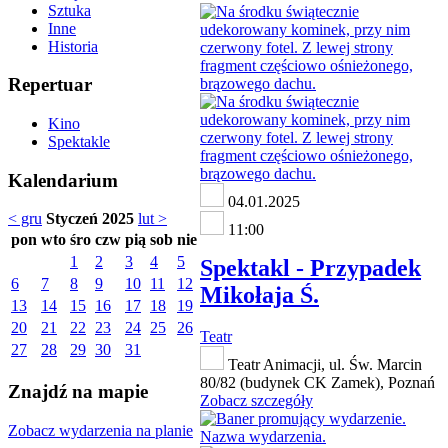
Sztuka
Inne
Historia
Repertuar
Kino
Spektakle
Kalendarium
04.01.2025
< gru
Styczeń 2025
lut >
11:00
pon
wto
śro
czw
pią
sob
nie
1
2
3
4
5
Spektakl - Przypadek
6
7
8
9
10
11
12
Mikołaja Ś.
13
14
15
16
17
18
19
20
21
22
23
24
25
26
Teatr
27
28
29
30
31
Teatr Animacji, ul. Św. Marcin
80/82 (budynek CK Zamek), Poznań
Znajdź na mapie
Zobacz szczegóły
Zobacz wydarzenia na planie