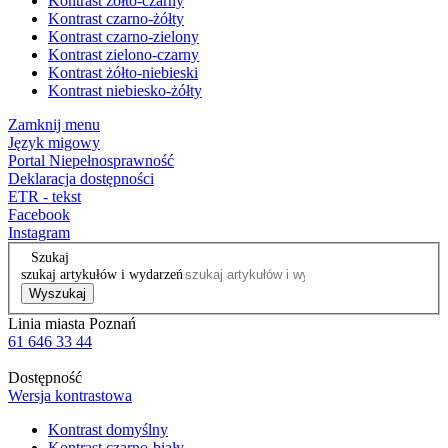
Kontrast żółto-czarny
Kontrast czarno-żółty
Kontrast czarno-zielony
Kontrast zielono-czarny
Kontrast żółto-niebieski
Kontrast niebiesko-żółty
Zamknij menu
Język migowy
Portal Niepełnosprawność
Deklaracja dostępności
ETR - tekst
Facebook
Instagram
Szukaj
szukaj artykułów i wydarzeń
Wyszukaj
Linia miasta Poznań
61 646 33 44
Dostępność
Wersja kontrastowa
Kontrast domyślny
Kontrast czarno-biały