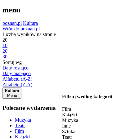
menu
poznan.pl
Kultura
Wróć do poznan.pl
Liczba wyników na stronie
20
10
20
30
Sortuj wg
Daty rosnąco
Daty malejąco
Alfabetu (A-Z)
Alfabetu (Z-A)
Kultura
Menu
Filtruj według kategorii
Polecane wydarzenia
Film
Książki
Muzyka
Muzyka
Teatr
Inne
Film
Sztuka
Książki
Teatr