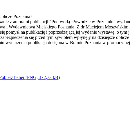
oblicze Poznania?
tkanie z autorami publikacji "Pod wodą. Powodzie w Poznaniu" wydane
twa i Wydawnictwa Miejskiego Posnania. Z dr Maciejem Moszyński
ię pomysł na publikację i poprzedzającą jej wydanie wystawę, o tym 
zabezpieczenia się przed tym żywiołem wpłynęły na dzisiejsze oblicze 
niu wydarzenia publikacja dostępna w Bramie Poznania w promocyjnej
Pobierz baner (PNG, 372,73 kB)