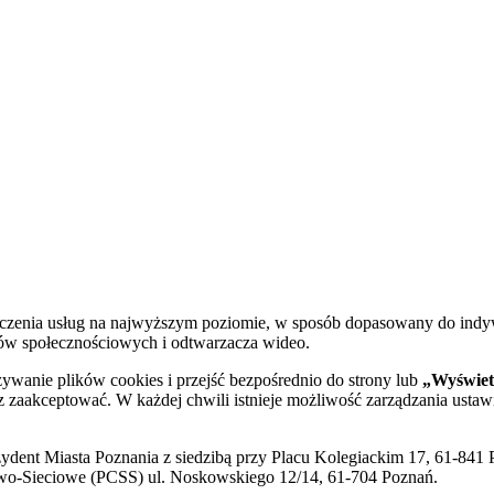
dczenia usług na najwyższym poziomie, w sposób dopasowany do indy
diów społecznościowych i odtwarzacza wideo.
żywanie plików cookies i przejść bezpośrednio do strony lub
„Wyświetl
sz zaakceptować. W każdej chwili istnieje możliwość zarządzania ustaw
ent Miasta Poznania z siedzibą przy Placu Kolegiackim 17, 61-841 P
o-Sieciowe (PCSS) ul. Noskowskiego 12/14, 61-704 Poznań.