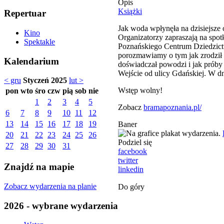
Opis
Książki
Repertuar
Jak woda wpłynęła na dzisiejsze 
Kino
Organizatorzy zapraszają na spo
Spektakle
Poznańskiego Centrum Dziedzic
porozmawiamy o tym jak zrodził s
Kalendarium
doświadczał powodzi i jak próby 
Wejście od ulicy Gdańskiej. W d
< gru
Styczeń 2025
lut >
Wstęp wolny!
pon
wto
śro
czw
pią
sob
nie
1
2
3
4
5
Zobacz
bramapoznania.pl/
6
7
8
9
10
11
12
13
14
15
16
17
18
19
Baner
20
21
22
23
24
25
26
Podziel się
27
28
29
30
31
facebook
twitter
Znajdź na mapie
linkedin
Zobacz wydarzenia na planie
Do góry
2026 - wybrane wydarzenia