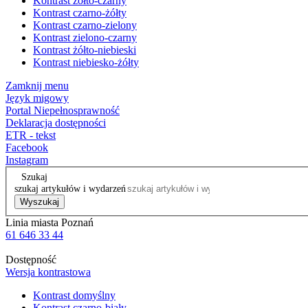
Kontrast żółto-czarny
Kontrast czarno-żółty
Kontrast czarno-zielony
Kontrast zielono-czarny
Kontrast żółto-niebieski
Kontrast niebiesko-żółty
Zamknij menu
Język migowy
Portal Niepełnosprawność
Deklaracja dostępności
ETR - tekst
Facebook
Instagram
Szukaj
szukaj artykułów i wydarzeń
Wyszukaj
Linia miasta Poznań
61 646 33 44
Dostępność
Wersja kontrastowa
Kontrast domyślny
Kontrast czarno-biały