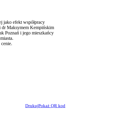
j jako efekt współpracy
m i dr Maksymem Kempińskim
jak Poznań i jego mieszkańcy
miasta.
 cenie.
Drukuj
Pokaż QR kod