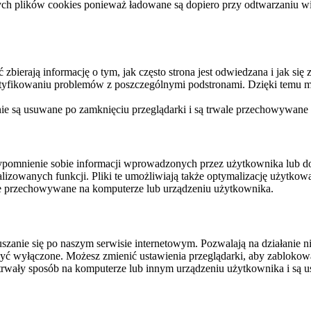
ych plików cookies ponieważ ładowane są dopiero przy odtwarzaniu wid
ierają informację o tym, jak często strona jest odwiedzana i jak się z 
ntyfikowaniu problemów z poszczególnymi podstronami. Dzięki temu mo
 nie są usuwane po zamknięciu przeglądarki i są trwale przechowywane
rzypomnienie sobie informacji wprowadzonych przez użytkownika lub 
nalizowanych funkcji. Pliki te umożliwiają także optymalizację użytko
ale przechowywane na komputerze lub urządzeniu użytkownika.
szanie się po naszym serwisie internetowym. Pozwalają na działanie ni
yć wyłączone. Możesz zmienić ustawienia przeglądarki, aby zablokować
trwały sposób na komputerze lub innym urządzeniu użytkownika i są u