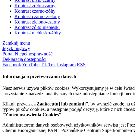
Kontrast biało-czarny
Kontrast żółto-czarny
Kontrast czarno-żółty
Kontrast czarno-zielony
Kontrast zielono-czarny
Kontrast żółto-niebieski
Kontrast niebiesko-żółty
Zamknij menu
Język migowy
Portal Niepełnosprawność
Deklaracja dostępności
Facebook
YouTube
Tik Tok
Instagram
RSS
Informacja o przetwarzaniu danych
Nasz serwis używa plików cookies. Wykorzystujemy je w celu świa
korzystanie z narzędzi analitycznych oraz udostępnianie funkcji me
Kliknij przycisk
„Zaakceptuj lub zamknij”
, by wyrazić zgodę na u
typów plików cookies, a następnie podjąć decyzję, które z nich chce
"Zmień ustawienia Cookies"
.
Administratorem danych osobowych użytkowników serwisu jest Prezyd
Chemii Bioorganicznej PAN - Poznańskie Centrum Superkomputerow