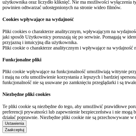
użytkownika oraz liczydło kliknięć. Nie ma możliwości wyłączenia t
powinien odtwarzać udostępnionych na stronie wideo filmów.
Cookies wpływające na wydajność
Pliki cookies o charakterze analitycznym, wpływającym na wydajność zb
jaki sposób Użytkownicy poruszają się po serwisie. Pomagają w ide
przyjazną i intuicyjną dla użytkownika.
Pliki cookie o charakterze analitycznym i wpływające na wydajność
Funkcjonalne pliki
Pliki cookie wpływające na funkcjonalność umożliwiają witrynie p
i mają na celu umożliwienie korzystania z lepszych i bardziej sperso
funkcjonalność nie są usuwane po zamknięciu przeglądarki i są trw
Niezbędne pliki cookies
Te pliki cookie są niezbędne do tego, aby umożliwić prawidłowe poru
preferencji prywatności lub zapewnienie bezpieczeństwa i nie mogą b
działać poprawnie. Niezbędne pliki cookie nie są przechowywane w 
Ustawienia
Zaakceptuj