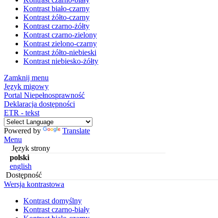
Kontrast biało-czarny
Kontrast żółto-czarny
Kontrast czarno-żółty
Kontrast czarno-zielony
Kontrast zielono-czarny
Kontrast żółto-niebieski
Kontrast niebiesko-żółty
Zamknij menu
Język migowy
Portal Niepełnosprawność
Deklaracja dostępności
ETR - tekst
Powered by
Translate
Menu
Język strony
polski
english
Dostępność
Wersja kontrastowa
Kontrast domyślny
Kontrast czarno-biały