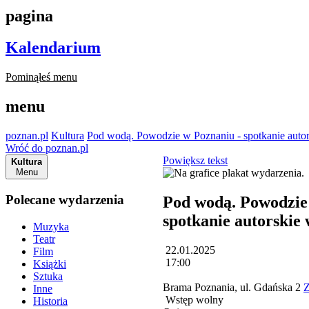
pagina
Kalendarium
Pominąłeś menu
menu
poznan.pl
Kultura
Pod wodą. Powodzie w Poznaniu - spotkanie autor
Wróć do poznan.pl
Powiększ tekst
Kultura
Menu
Polecane wydarzenia
Pod wodą. Powodzie
spotkanie autorskie 
Muzyka
Teatr
22.01.2025
Film
17:00
Książki
Sztuka
Brama Poznania, ul. Gdańska 2
Z
Inne
Wstęp wolny
Historia