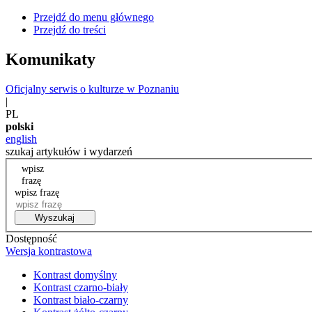
Przejdź do menu głównego
Przejdź do treści
Komunikaty
Oficjalny serwis o kulturze w Poznaniu
|
PL
polski
english
szukaj artykułów i wydarzeń
wpisz
frazę
wpisz frazę
Wyszukaj
Dostępność
Wersja kontrastowa
Kontrast domyślny
Kontrast czarno-biały
Kontrast biało-czarny