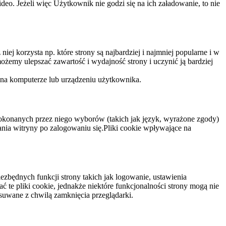
eo. Jeżeli więc Użytkownik nie godzi się na ich załadowanie, to nie
niej korzysta np. które strony są najbardziej i najmniej popularne i w
żemy ulepszać zawartość i wydajność strony i uczynić ją bardziej
 na komputerze lub urządzeniu użytkownika.
dokonanych przez niego wyborów (takich jak język, wyrażone zgody)
wania witryny po zalogowaniu się.Pliki cookie wpływające na
ezbędnych funkcji strony takich jak logowanie, ustawienia
 te pliki cookie, jednakże niektóre funkcjonalności strony mogą nie
suwane z chwilą zamknięcia przeglądarki.