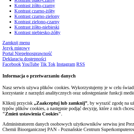
Kontrast biało-czarny
Kontrast żółto-czarny
Kontrast czarno-żółty
Kontrast czarno-zielony
Kontrast zielono-czarny
Kontrast żółto-niebieski
Kontrast niebiesko-żółty
Zamknij menu
Język migowy
Portal Niepełnosprawność
Deklaracja dostępności
Facebook
YouTube
Tik Tok
Instagram
RSS
Informacja o przetwarzaniu danych
Nasz serwis używa plików cookies. Wykorzystujemy je w celu świa
korzystanie z narzędzi analitycznych oraz udostępnianie funkcji me
Kliknij przycisk
„Zaakceptuj lub zamknij”
, by wyrazić zgodę na u
typów plików cookies, a następnie podjąć decyzję, które z nich chce
"Zmień ustawienia Cookies"
.
Administratorem danych osobowych użytkowników serwisu jest Prezyd
Chemii Bioorganicznej PAN - Poznańskie Centrum Superkomputerow