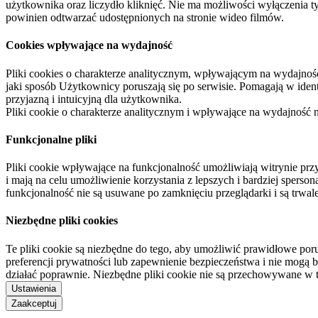
użytkownika oraz liczydło kliknięć. Nie ma możliwości wyłączenia t
powinien odtwarzać udostępnionych na stronie wideo filmów.
Cookies wpływające na wydajność
Pliki cookies o charakterze analitycznym, wpływającym na wydajność zb
jaki sposób Użytkownicy poruszają się po serwisie. Pomagają w ide
przyjazną i intuicyjną dla użytkownika.
Pliki cookie o charakterze analitycznym i wpływające na wydajność
Funkcjonalne pliki
Pliki cookie wpływające na funkcjonalność umożliwiają witrynie p
i mają na celu umożliwienie korzystania z lepszych i bardziej sperso
funkcjonalność nie są usuwane po zamknięciu przeglądarki i są trw
Niezbędne pliki cookies
Te pliki cookie są niezbędne do tego, aby umożliwić prawidłowe poru
preferencji prywatności lub zapewnienie bezpieczeństwa i nie mogą b
działać poprawnie. Niezbędne pliki cookie nie są przechowywane w 
Ustawienia
Zaakceptuj