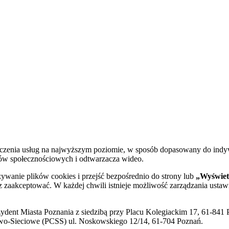
dczenia usług na najwyższym poziomie, w sposób dopasowany do indy
diów społecznościowych i odtwarzacza wideo.
żywanie plików cookies i przejść bezpośrednio do strony lub
„Wyświetl
sz zaakceptować. W każdej chwili istnieje możliwość zarządzania ustaw
ent Miasta Poznania z siedzibą przy Placu Kolegiackim 17, 61-841 P
o-Sieciowe (PCSS) ul. Noskowskiego 12/14, 61-704 Poznań.