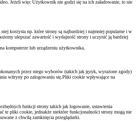
eo. Jeżeli więc Użytkownik nie godzi się na ich załadowanie, to nie
niej korzysta np. które strony są najbardziej i najmniej popularne i w
żemy ulepszać zawartość i wydajność strony i uczynić ją bardziej
 na komputerze lub urządzeniu użytkownika.
dokonanych przez niego wyborów (takich jak język, wyrażone zgody)
wania witryny po zalogowaniu się.Pliki cookie wpływające na
ezbędnych funkcji strony takich jak logowanie, ustawienia
 te pliki cookie, jednakże niektóre funkcjonalności strony mogą nie
suwane z chwilą zamknięcia przeglądarki.