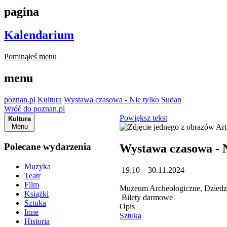
pagina
Kalendarium
Pominąłeś menu
menu
poznan.pl
Kultura
Wystawa czasowa - Nie tylko Sudan
Wróć do poznan.pl
Powiększ tekst
Kultura
Menu
Polecane wydarzenia
Wystawa czasowa - N
Muzyka
19.10 – 30.11.2024
Teatr
Film
Muzeum Archeologiczne, Dziedzi
Książki
Bilety darmowe
Sztuka
Opis
Inne
Sztuka
Historia