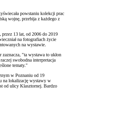
zyświecała powstaniu kolekcji prac
lską wojnę, przebija z każdego z
 przez 13 lat, od 2006 do 2019
eczniał na fotografiach życie
ezentowanych na wystawie.
 zaznacza, "ta wystawa to ukłon
 raczej swobodna interpretacja
eślone tematy."
znym w Poznaniu od 19
u na lokalizację wystawy w
t od ulicy Klasztornej. Bardzo