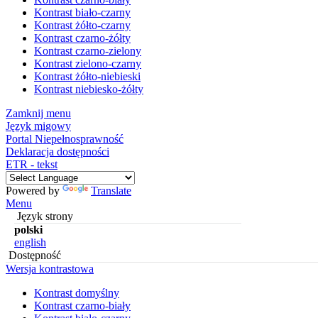
Kontrast biało-czarny
Kontrast żółto-czarny
Kontrast czarno-żółty
Kontrast czarno-zielony
Kontrast zielono-czarny
Kontrast żółto-niebieski
Kontrast niebiesko-żółty
Zamknij menu
Język migowy
Portal Niepełnosprawność
Deklaracja dostępności
ETR - tekst
Powered by
Translate
Menu
Język strony
polski
english
Dostępność
Wersja kontrastowa
Kontrast domyślny
Kontrast czarno-biały