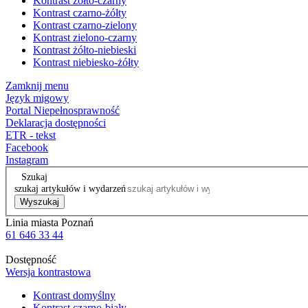
Kontrast żółto-czarny
Kontrast czarno-żółty
Kontrast czarno-zielony
Kontrast zielono-czarny
Kontrast żółto-niebieski
Kontrast niebiesko-żółty
Zamknij menu
Język migowy
Portal Niepełnosprawność
Deklaracja dostępności
ETR - tekst
Facebook
Instagram
Szukaj
szukaj artykułów i wydarzeń
Wyszukaj
Linia miasta Poznań
61 646 33 44
Dostępność
Wersja kontrastowa
Kontrast domyślny
Kontrast czarno-biały