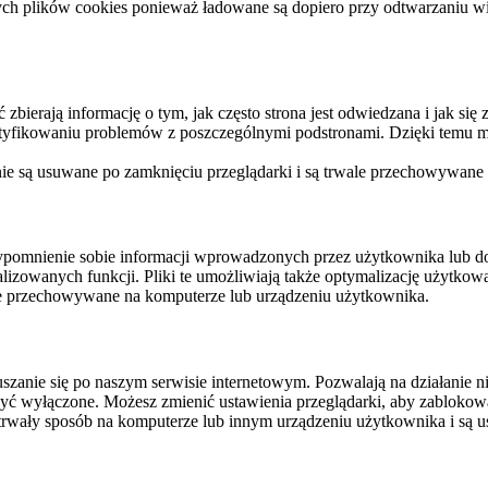
ych plików cookies ponieważ ładowane są dopiero przy odtwarzaniu wid
ierają informację o tym, jak często strona jest odwiedzana i jak się z 
ntyfikowaniu problemów z poszczególnymi podstronami. Dzięki temu mo
 nie są usuwane po zamknięciu przeglądarki i są trwale przechowywane
rzypomnienie sobie informacji wprowadzonych przez użytkownika lub 
nalizowanych funkcji. Pliki te umożliwiają także optymalizację użytko
ale przechowywane na komputerze lub urządzeniu użytkownika.
szanie się po naszym serwisie internetowym. Pozwalają na działanie ni
yć wyłączone. Możesz zmienić ustawienia przeglądarki, aby zablokować
trwały sposób na komputerze lub innym urządzeniu użytkownika i są u