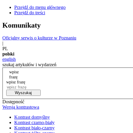
Przejdź do menu głównego
Przejdź do treści
Komunikaty
Oficjalny serwis o kulturze w Poznaniu
|
PL
polski
english
szukaj artykułów i wydarzeń
wpisz
frazę
wpisz frazę
Wyszukaj
Dostępność
Wersja kontrastowa
Kontrast domyślny
Kontrast czarno-biały
Kontrast biało-czarny