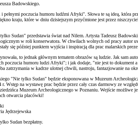
eusza Badowskiego.
 pełnymi poczucia humoru ludźmi Afryki". Słowa te są ideą, która pr
kno kraju, które w dniu dzisiejszym przyćmione jest przez niszczycie
ylko Sudan" przedstawia świat nad Nilem. Artysta Tadeusz Badowski,
logicznym w roli konserwatora. W chwilach wolnych od pracy autor uwi
e stały się później punktem wyjścia i inspiracją dla prac malarskich pr
ynowała, to jednak głównym tematem obrazów są ludzie. Jak sam autor
 poczucia humoru ludzi Afryki"; i jak dodaje, "nie jest to dokument a
óba zatrzymania w kadrze ulotnej chwili, nastroju, fantazjowanie na okr
iego "Nie tylko Sudan" będzie eksponowana w Muzeum Archeologic
24 r. Wstęp na wystawę prac będzie przez cały czas darmowy ze względ
 dziedzińca Muzeum Archeologicznego w Poznaniu. Wejście możliwe jes
ch otwarcia placówki!
ki
ia Jędrzejewska
ylko Sudan bezpłatny.