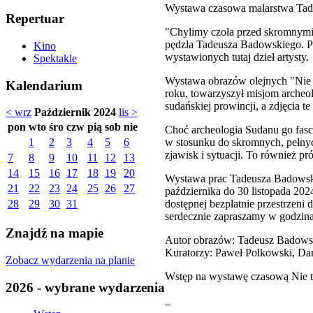
Wystawa czasowa malarstwa Tad
Repertuar
"Chylimy czoła przed skromnymi i
pędzla Tadeusza Badowskiego. Pię
Kino
wystawionych tutaj dzieł artysty.
Spektakle
Wystawa obrazów olejnych "Nie t
Kalendarium
roku, towarzyszył misjom archeo
sudańskiej prowincji, a zdjęcia t
< wrz
Październik 2024
lis >
pon
wto
śro
czw
pią
sob
nie
Choć archeologia Sudanu go fasc
w stosunku do skromnych, pełnych
1
2
3
4
5
6
zjawisk i sytuacji. To również pr
7
8
9
10
11
12
13
14
15
16
17
18
19
20
Wystawa prac Tadeusza Badowsk
21
22
23
24
25
26
27
października do 30 listopada 20
dostępnej bezpłatnie przestrzeni
28
29
30
31
serdecznie zapraszamy w godzina
Znajdź na mapie
Autor obrazów: Tadeusz Badows
Kuratorzy: Paweł Polkowski, Dar
Zobacz wydarzenia na planie
Wstęp na wystawę czasową Nie t
2026 - wybrane wydarzenia
_