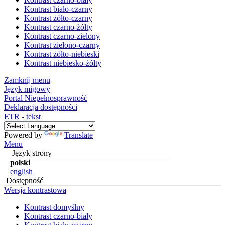
Kontrast biało-czarny
Kontrast żółto-czarny
Kontrast czarno-żółty
Kontrast czarno-zielony
Kontrast zielono-czarny
Kontrast żółto-niebieski
Kontrast niebiesko-żółty
Zamknij menu
Język migowy
Portal Niepełnosprawność
Deklaracja dostępności
ETR - tekst
Powered by
Translate
Menu
Język strony
polski
english
Dostępność
Wersja kontrastowa
Kontrast domyślny
Kontrast czarno-biały