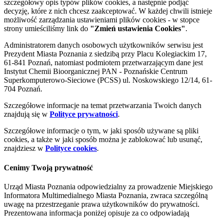
szczegółowy opis typów plików cookies, a następnie podjąć
decyzję, które z nich chcesz zaakceptować. W każdej chwili istnieje
możliwość zarządzania ustawieniami plików cookies - w stopce
strony umieściliśmy link do
"Zmień ustawienia Cookies"
.
Administratorem danych osobowych użytkowników serwisu jest
Prezydent Miasta Poznania z siedzibą przy Placu Kolegiackim 17,
61-841 Poznań, natomiast podmiotem przetwarzającym dane jest
Instytut Chemii Bioorganicznej PAN - Poznańskie Centrum
Superkomputerowo-Sieciowe (PCSS) ul. Noskowskiego 12/14, 61-
704 Poznań.
Szczegółowe informacje na temat przetwarzania Twoich danych
znajdują się w
Polityce prywatności
.
Szczegółowe informacje o tym, w jaki sposób używane są pliki
cookies, a także w jaki sposób można je zablokować lub usunąć,
znajdziesz w
Polityce cookies
.
Cenimy Twoją prywatność
Urząd Miasta Poznania odpowiedzialny za prowadzenie Miejskiego
Informatora Multimedialnego Miasta Poznania, zwraca szczególną
uwagę na przestrzeganie prawa użytkowników do prywatności.
Prezentowana informacja poniżej opisuje za co odpowiadają