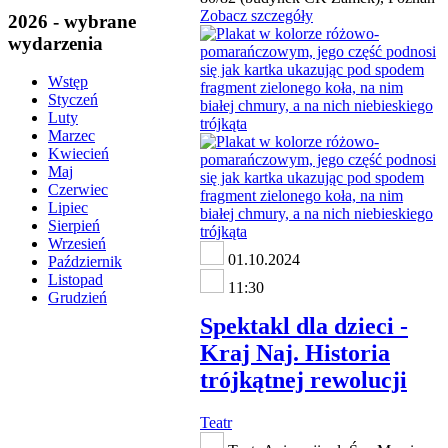
Zobacz szczegóły
2026 - wybrane
wydarzenia
Wstęp
Styczeń
Luty
Marzec
Kwiecień
Maj
Czerwiec
Lipiec
Sierpień
Wrzesień
01.10.2024
Październik
Listopad
11:30
Grudzień
Spektakl dla dzieci -
Kraj Naj. Historia
trójkątnej rewolucji
Teatr