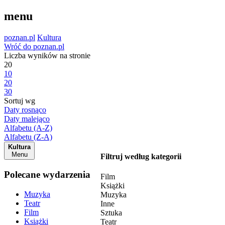
menu
poznan.pl
Kultura
Wróć do poznan.pl
Liczba wyników na stronie
20
10
20
30
Sortuj wg
Daty rosnąco
Daty malejąco
Alfabetu (A-Z)
Alfabetu (Z-A)
Kultura
Menu
Filtruj według kategorii
Polecane wydarzenia
Film
Książki
Muzyka
Muzyka
Teatr
Inne
Film
Sztuka
Książki
Teatr