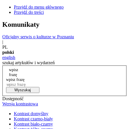
Przejdź do menu głównego
Przejdź do treści
Komunikaty
Oficjalny serwis o kulturze w Poznaniu
|
PL
polski
english
szukaj artykułów i wydarzeń
wpisz
frazę
wpisz frazę
Wyszukaj
Dostępność
Wersja kontrastowa
Kontrast domyślny
Kontrast czarno-biały
Kontrast biało-czarny