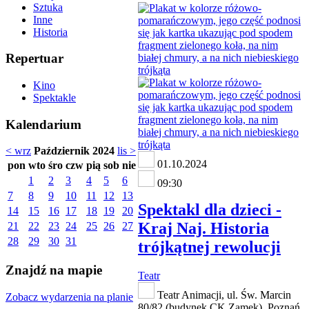
Sztuka
Inne
Historia
Repertuar
Kino
Spektakle
Kalendarium
< wrz
Październik 2024
lis >
01.10.2024
pon
wto
śro
czw
pią
sob
nie
1
2
3
4
5
6
09:30
7
8
9
10
11
12
13
Spektakl dla dzieci -
14
15
16
17
18
19
20
Kraj Naj. Historia
21
22
23
24
25
26
27
28
29
30
31
trójkątnej rewolucji
Znajdź na mapie
Teatr
Teatr Animacji, ul. Św. Marcin
Zobacz wydarzenia na planie
80/82 (budynek CK Zamek), Poznań