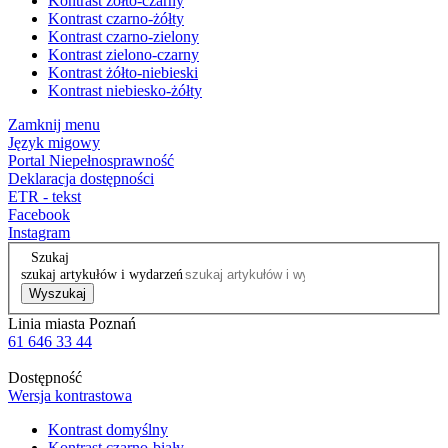
Kontrast żółto-czarny
Kontrast czarno-żółty
Kontrast czarno-zielony
Kontrast zielono-czarny
Kontrast żółto-niebieski
Kontrast niebiesko-żółty
Zamknij menu
Język migowy
Portal Niepełnosprawność
Deklaracja dostępności
ETR - tekst
Facebook
Instagram
Szukaj
szukaj artykułów i wydarzeń
Wyszukaj
Linia miasta Poznań
61 646 33 44
Dostępność
Wersja kontrastowa
Kontrast domyślny
Kontrast czarno-biały