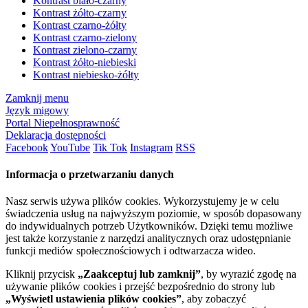
Kontrast biało-czarny
Kontrast żółto-czarny
Kontrast czarno-żółty
Kontrast czarno-zielony
Kontrast zielono-czarny
Kontrast żółto-niebieski
Kontrast niebiesko-żółty
Zamknij menu
Język migowy
Portal Niepełnosprawność
Deklaracja dostępności
Facebook
YouTube
Tik Tok
Instagram
RSS
Informacja o przetwarzaniu danych
Nasz serwis używa plików cookies. Wykorzystujemy je w celu
świadczenia usług na najwyższym poziomie, w sposób dopasowany
do indywidualnych potrzeb Użytkowników. Dzięki temu możliwe
jest także korzystanie z narzędzi analitycznych oraz udostępnianie
funkcji mediów społecznościowych i odtwarzacza wideo.
Kliknij przycisk
„Zaakceptuj lub zamknij”
, by wyrazić zgodę na
używanie plików cookies i przejść bezpośrednio do strony lub
„Wyświetl ustawienia plików cookies”
, aby zobaczyć