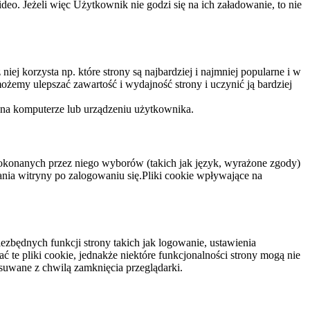
eo. Jeżeli więc Użytkownik nie godzi się na ich załadowanie, to nie
niej korzysta np. które strony są najbardziej i najmniej popularne i w
żemy ulepszać zawartość i wydajność strony i uczynić ją bardziej
 na komputerze lub urządzeniu użytkownika.
dokonanych przez niego wyborów (takich jak język, wyrażone zgody)
wania witryny po zalogowaniu się.Pliki cookie wpływające na
ezbędnych funkcji strony takich jak logowanie, ustawienia
 te pliki cookie, jednakże niektóre funkcjonalności strony mogą nie
suwane z chwilą zamknięcia przeglądarki.