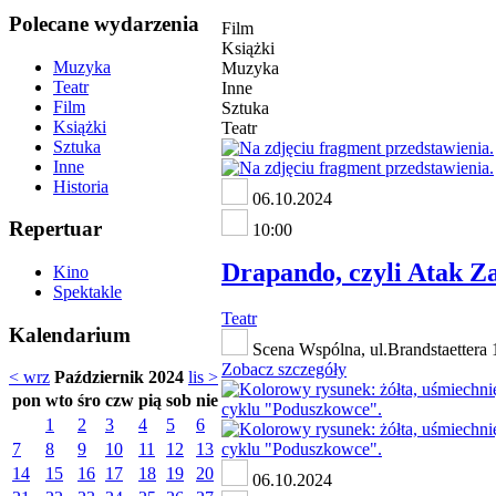
Polecane wydarzenia
Film
Książki
Muzyka
Muzyka
Teatr
Inne
Film
Sztuka
Książki
Teatr
Sztuka
Inne
Historia
06.10.2024
Repertuar
10:00
Drapando, czyli Atak Z
Kino
Spektakle
Teatr
Kalendarium
Scena Wspólna, ul.Brandstaettera 1
Zobacz szczegóły
< wrz
Październik 2024
lis >
pon
wto
śro
czw
pią
sob
nie
1
2
3
4
5
6
7
8
9
10
11
12
13
14
15
16
17
18
19
20
06.10.2024