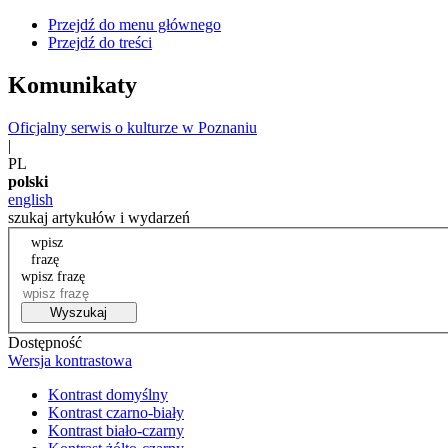
Przejdź do menu głównego
Przejdź do treści
Komunikaty
Oficjalny serwis o kulturze w Poznaniu
|
PL
polski
english
szukaj artykułów i wydarzeń
wpisz
frazę
wpisz frazę
Wyszukaj
Dostępność
Wersja kontrastowa
Kontrast domyślny
Kontrast czarno-biały
Kontrast biało-czarny