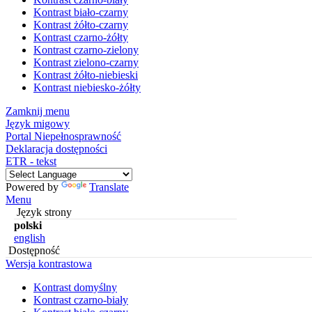
Kontrast biało-czarny
Kontrast żółto-czarny
Kontrast czarno-żółty
Kontrast czarno-zielony
Kontrast zielono-czarny
Kontrast żółto-niebieski
Kontrast niebiesko-żółty
Zamknij menu
Język migowy
Portal Niepełnosprawność
Deklaracja dostępności
ETR - tekst
Powered by
Translate
Menu
Język strony
polski
english
Dostępność
Wersja kontrastowa
Kontrast domyślny
Kontrast czarno-biały