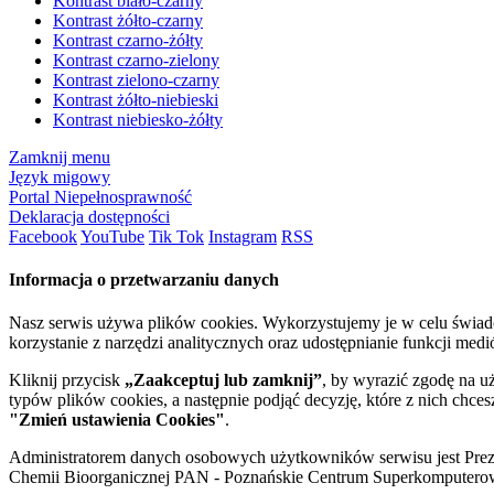
Kontrast biało-czarny
Kontrast żółto-czarny
Kontrast czarno-żółty
Kontrast czarno-zielony
Kontrast zielono-czarny
Kontrast żółto-niebieski
Kontrast niebiesko-żółty
Zamknij menu
Język migowy
Portal Niepełnosprawność
Deklaracja dostępności
Facebook
YouTube
Tik Tok
Instagram
RSS
Informacja o przetwarzaniu danych
Nasz serwis używa plików cookies. Wykorzystujemy je w celu świa
korzystanie z narzędzi analitycznych oraz udostępnianie funkcji me
Kliknij przycisk
„Zaakceptuj lub zamknij”
, by wyrazić zgodę na u
typów plików cookies, a następnie podjąć decyzję, które z nich chce
"Zmień ustawienia Cookies"
.
Administratorem danych osobowych użytkowników serwisu jest Prezyd
Chemii Bioorganicznej PAN - Poznańskie Centrum Superkomputerow