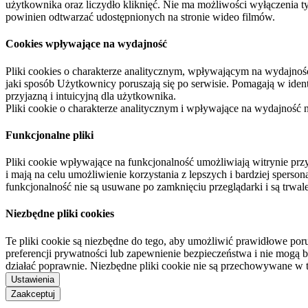
użytkownika oraz liczydło kliknięć. Nie ma możliwości wyłączenia t
powinien odtwarzać udostępnionych na stronie wideo filmów.
Cookies wpływające na wydajność
Pliki cookies o charakterze analitycznym, wpływającym na wydajność zb
jaki sposób Użytkownicy poruszają się po serwisie. Pomagają w ide
przyjazną i intuicyjną dla użytkownika.
Pliki cookie o charakterze analitycznym i wpływające na wydajność
Funkcjonalne pliki
Pliki cookie wpływające na funkcjonalność umożliwiają witrynie p
i mają na celu umożliwienie korzystania z lepszych i bardziej sperso
funkcjonalność nie są usuwane po zamknięciu przeglądarki i są trw
Niezbędne pliki cookies
Te pliki cookie są niezbędne do tego, aby umożliwić prawidłowe poru
preferencji prywatności lub zapewnienie bezpieczeństwa i nie mogą b
działać poprawnie. Niezbędne pliki cookie nie są przechowywane w 
Ustawienia
Zaakceptuj