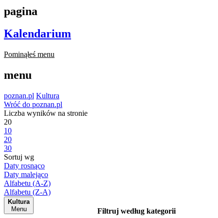
pagina
Kalendarium
Pominąłeś menu
menu
poznan.pl
Kultura
Wróć do poznan.pl
Liczba wyników na stronie
20
10
20
30
Sortuj wg
Daty rosnąco
Daty malejąco
Alfabetu (A-Z)
Alfabetu (Z-A)
Kultura
Menu
Filtruj według kategorii