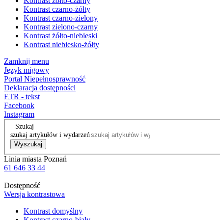
Kontrast żółto-czarny
Kontrast czarno-żółty
Kontrast czarno-zielony
Kontrast zielono-czarny
Kontrast żółto-niebieski
Kontrast niebiesko-żółty
Zamknij menu
Język migowy
Portal Niepełnosprawność
Deklaracja dostępności
ETR - tekst
Facebook
Instagram
Szukaj
szukaj artykułów i wydarzeń
Wyszukaj
Linia miasta Poznań
61 646 33 44
Dostępność
Wersja kontrastowa
Kontrast domyślny
Kontrast czarno-biały