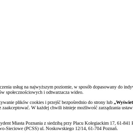
dczenia usług na najwyższym poziomie, w sposób dopasowany do indy
diów społecznościowych i odtwarzacza wideo.
żywanie plików cookies i przejść bezpośrednio do strony lub
„Wyświetl
sz zaakceptować. W każdej chwili istnieje możliwość zarządzania ustaw
ent Miasta Poznania z siedzibą przy Placu Kolegiackim 17, 61-841 P
o-Sieciowe (PCSS) ul. Noskowskiego 12/14, 61-704 Poznań.