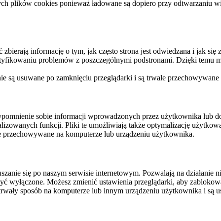
ych plików cookies ponieważ ładowane są dopiero przy odtwarzaniu wid
ierają informację o tym, jak często strona jest odwiedzana i jak się z 
ntyfikowaniu problemów z poszczególnymi podstronami. Dzięki temu mo
 nie są usuwane po zamknięciu przeglądarki i są trwale przechowywane
rzypomnienie sobie informacji wprowadzonych przez użytkownika lub 
nalizowanych funkcji. Pliki te umożliwiają także optymalizację użytko
ale przechowywane na komputerze lub urządzeniu użytkownika.
szanie się po naszym serwisie internetowym. Pozwalają na działanie ni
yć wyłączone. Możesz zmienić ustawienia przeglądarki, aby zablokować
trwały sposób na komputerze lub innym urządzeniu użytkownika i są u