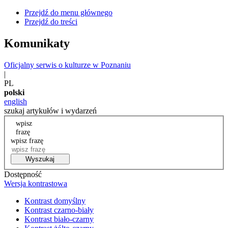
Przejdź do menu głównego
Przejdź do treści
Komunikaty
Oficjalny serwis o kulturze w Poznaniu
|
PL
polski
english
szukaj artykułów i wydarzeń
wpisz
frazę
wpisz frazę
Wyszukaj
Dostępność
Wersja kontrastowa
Kontrast domyślny
Kontrast czarno-biały
Kontrast biało-czarny