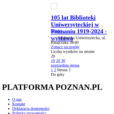
105 lat Biblioteki
Uniwersyteckiej w
Poznaniu 1919-2024 -
Sztuka
wystawa
Biblioteka Uniwersytecka, ul.
Ratajczaka 38/40
Zobacz szczegóły
Liczba wyników na stronie
20
10
20
30
poprzednia strona
1
2
Strona
3
Do góry
PLATFORMA POZNAN.PL
O nas
Kontakt
Deklaracja dostępności
Polityka prywatności