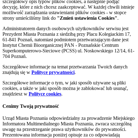
szczegółowy opis typów plików cookies, a następnie podjąć
decyzję, które z nich chcesz zaakceptować. W każdej chwili istnieje
możliwość zarządzania ustawieniami plików cookies - w stopce
strony umieściliśmy link do
"Zmień ustawienia Cookies"
.
Administratorem danych osobowych użytkowników serwisu jest
Prezydent Miasta Poznania z siedzibą przy Placu Kolegiackim 17,
61-841 Poznań, natomiast podmiotem przetwarzającym dane jest
Instytut Chemii Bioorganicznej PAN - Poznańskie Centrum
Superkomputerowo-Sieciowe (PCSS) ul. Noskowskiego 12/14, 61-
704 Poznań.
Szczegółowe informacje na temat przetwarzania Twoich danych
znajdują się w
Polityce prywatności
.
Szczegółowe informacje o tym, w jaki sposób używane są pliki
cookies, a także w jaki sposób można je zablokować lub usunąć,
znajdziesz w
Polityce cookies
.
Cenimy Twoją prywatność
Urząd Miasta Poznania odpowiedzialny za prowadzenie Miejskiego
Informatora Multimedialnego Miasta Poznania, zwraca szczególną
uwagę na przestrzeganie prawa użytkowników do prywatności.
Prezentowana informacja poniżej opisuje za co odpowiadają