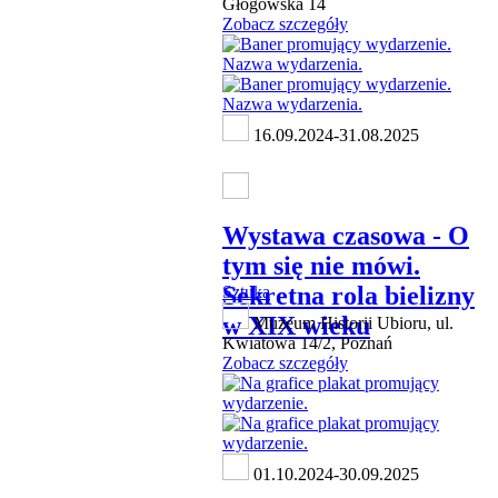
Głogowska 14
Zobacz szczegóły
16.09.2024-31.08.2025
Wystawa czasowa - O
tym się nie mówi.
Sekretna rola bielizny
Sztuka
w XIX wieku
Muzeum Historii Ubioru, ul.
Kwiatowa 14/2, Poznań
Zobacz szczegóły
01.10.2024-30.09.2025