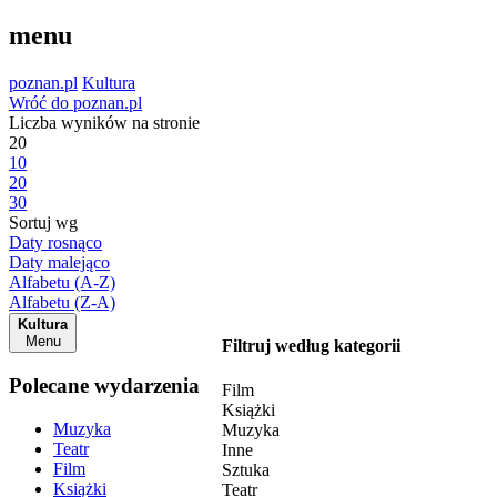
menu
poznan.pl
Kultura
Wróć do poznan.pl
Liczba wyników na stronie
20
10
20
30
Sortuj wg
Daty rosnąco
Daty malejąco
Alfabetu (A-Z)
Alfabetu (Z-A)
Kultura
Menu
Filtruj według kategorii
Polecane wydarzenia
Film
Książki
Muzyka
Muzyka
Teatr
Inne
Film
Sztuka
Książki
Teatr