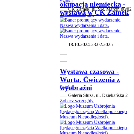
Sztuka
okupacją niemiecką -
CK Zamek, ul. Św. Marcin 80/82
wystawa w CK Zamek
Zobacz szczegóły
18.10.2024-23.02.2025
Wystawa czasowa -
Warta. Ćwiczenia z
wyobraźni
Sztuka
Galeria Śluza, ul. Dziekańska 2
Zobacz szczegóły