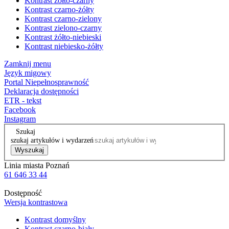
Kontrast żółto-czarny
Kontrast czarno-żółty
Kontrast czarno-zielony
Kontrast zielono-czarny
Kontrast żółto-niebieski
Kontrast niebiesko-żółty
Zamknij menu
Język migowy
Portal Niepełnosprawność
Deklaracja dostępności
ETR - tekst
Facebook
Instagram
Szukaj
szukaj artykułów i wydarzeń
Wyszukaj
Linia miasta Poznań
61 646 33 44
Dostępność
Wersja kontrastowa
Kontrast domyślny
Kontrast czarno-biały