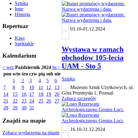
Sztuka
Inne
Historia
Repertuar
03.10-01.12.2024
Kino
Spektakle
Wystawa w ramach
Kalendarium
obchodów 105-lecia
UAM - Sto 5
< wrz
Październik 2024
lis >
pon
wto
śro
czw
pią
sob
nie
Sztuka
1
2
3
4
5
6
7
8
9
10
11
12
13
Muzeum Sztuk Użytkowych, ul.
Góra Przemysła 1, Poznań
14
15
16
17
18
19
20
Zobacz szczegóły
21
22
23
24
25
26
27
28
29
30
31
Znajdź na mapie
16.10-31.12.2024
Zobacz wydarzenia na planie