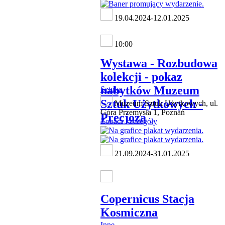
19.04.2024-12.01.2025
10:00
Wystawa - Rozbudowa
kolekcji - pokaz
nabytków Muzeum
Sztuka
Sztuk Użytkowych -
Muzeum Sztuk Użytkowych, ul.
Góra Przemysła 1, Poznań
Precjoza
Zobacz szczegóły
21.09.2024-31.01.2025
Copernicus Stacja
Kosmiczna
Inne