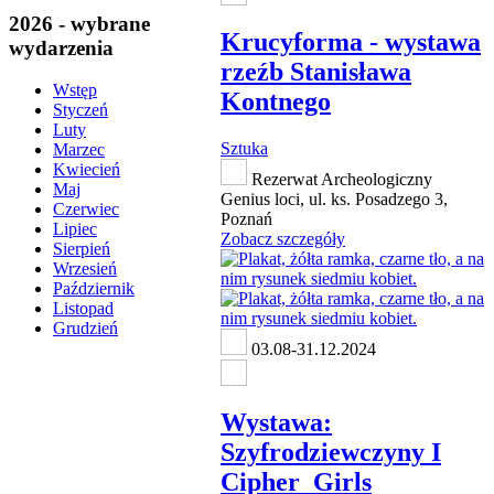
2026 - wybrane
Krucyforma - wystawa
wydarzenia
rzeźb Stanisława
Wstęp
Kontnego
Styczeń
Luty
Sztuka
Marzec
Kwiecień
Rezerwat Archeologiczny
Maj
Genius loci, ul. ks. Posadzego 3,
Czerwiec
Poznań
Lipiec
Zobacz szczegóły
Sierpień
Wrzesień
Październik
Listopad
Grudzień
03.08-31.12.2024
Wystawa:
Szyfrodziewczyny I
Cipher_Girls