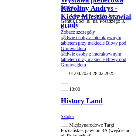
Karoliny Andrys -
Sztuka
Kiedy Mieszko stawiał
Rezerwat Archeologiczny
Genius Loci, ul. ks. Posadzego 3,
grody
Poznań
Zobacz szczegóły
01.04.2024-28.02.2025
10:00
History Land
Sztuka
Międzynarodowe Targi
Poznańskie, pawilon 3A (wejście od
ul. Bukowskiej)