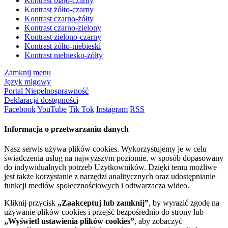
Kontrast biało-czarny
Kontrast żółto-czarny
Kontrast czarno-żółty
Kontrast czarno-zielony
Kontrast zielono-czarny
Kontrast żółto-niebieski
Kontrast niebiesko-żółty
Zamknij menu
Język migowy
Portal Niepełnosprawność
Deklaracja dostępności
Facebook
YouTube
Tik Tok
Instagram
RSS
Informacja o przetwarzaniu danych
Nasz serwis używa plików cookies. Wykorzystujemy je w celu
świadczenia usług na najwyższym poziomie, w sposób dopasowany
do indywidualnych potrzeb Użytkowników. Dzięki temu możliwe
jest także korzystanie z narzędzi analitycznych oraz udostępnianie
funkcji mediów społecznościowych i odtwarzacza wideo.
Kliknij przycisk
„Zaakceptuj lub zamknij”
, by wyrazić zgodę na
używanie plików cookies i przejść bezpośrednio do strony lub
„Wyświetl ustawienia plików cookies”
, aby zobaczyć