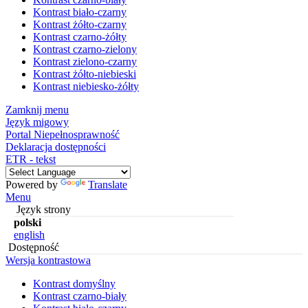
Kontrast biało-czarny
Kontrast żółto-czarny
Kontrast czarno-żółty
Kontrast czarno-zielony
Kontrast zielono-czarny
Kontrast żółto-niebieski
Kontrast niebiesko-żółty
Zamknij menu
Język migowy
Portal Niepełnosprawność
Deklaracja dostępności
ETR - tekst
Powered by
Translate
Menu
Język strony
polski
english
Dostępność
Wersja kontrastowa
Kontrast domyślny
Kontrast czarno-biały