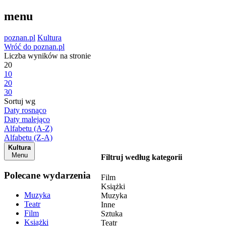
menu
poznan.pl
Kultura
Wróć do poznan.pl
Liczba wyników na stronie
20
10
20
30
Sortuj wg
Daty rosnąco
Daty malejąco
Alfabetu (A-Z)
Alfabetu (Z-A)
Kultura
Menu
Filtruj według kategorii
Polecane wydarzenia
Film
Książki
Muzyka
Muzyka
Teatr
Inne
Film
Sztuka
Książki
Teatr