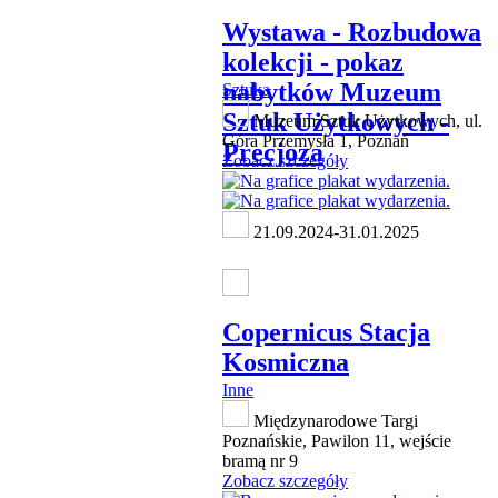
Wystawa - Rozbudowa
kolekcji - pokaz
nabytków Muzeum
Sztuka
Sztuk Użytkowych -
Muzeum Sztuk Użytkowych, ul.
Góra Przemysła 1, Poznań
Precjoza
Zobacz szczegóły
21.09.2024-31.01.2025
Copernicus Stacja
Kosmiczna
Inne
Międzynarodowe Targi
Poznańskie, Pawilon 11, wejście
bramą nr 9
Zobacz szczegóły