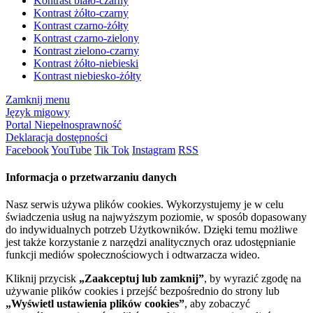
Kontrast biało-czarny
Kontrast żółto-czarny
Kontrast czarno-żółty
Kontrast czarno-zielony
Kontrast zielono-czarny
Kontrast żółto-niebieski
Kontrast niebiesko-żółty
Zamknij menu
Język migowy
Portal Niepełnosprawność
Deklaracja dostępności
Facebook
YouTube
Tik Tok
Instagram
RSS
Informacja o przetwarzaniu danych
Nasz serwis używa plików cookies. Wykorzystujemy je w celu
świadczenia usług na najwyższym poziomie, w sposób dopasowany
do indywidualnych potrzeb Użytkowników. Dzięki temu możliwe
jest także korzystanie z narzędzi analitycznych oraz udostępnianie
funkcji mediów społecznościowych i odtwarzacza wideo.
Kliknij przycisk
„Zaakceptuj lub zamknij”
, by wyrazić zgodę na
używanie plików cookies i przejść bezpośrednio do strony lub
„Wyświetl ustawienia plików cookies”
, aby zobaczyć