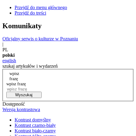
Przejdź do menu głównego
Przejdź do treści
Komunikaty
Oficjalny serwis o kulturze w Poznaniu
|
PL
polski
english
szukaj artykułów i wydarzeń
wpisz
frazę
wpisz frazę
Wyszukaj
Dostępność
Wersja kontrastowa
Kontrast domyślny
Kontrast czarno-biały
Kontrast biało-czarny