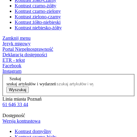
Kontrast żółto-czarny
Kontrast czarno-żółty
Kontrast czarno-zielony
Kontrast zielono-czarny
Kontrast żółto-niebieski
Kontrast niebiesko-żółty
Zamknij menu
Język migowy
Portal Niepełnosprawność
Deklaracja dostępności
ETR - tekst
Facebook
Instagram
Szukaj
szukaj artykułów i wydarzeń
Wyszukaj
Linia miasta Poznań
61 646 33 44
Dostępność
Wersja kontrastowa
Kontrast domyślny
Kontrast czarno-biały