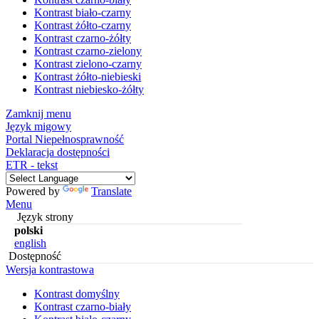
Kontrast biało-czarny
Kontrast żółto-czarny
Kontrast czarno-żółty
Kontrast czarno-zielony
Kontrast zielono-czarny
Kontrast żółto-niebieski
Kontrast niebiesko-żółty
Zamknij menu
Język migowy
Portal Niepełnosprawność
Deklaracja dostępności
ETR - tekst
Powered by
Translate
Menu
Język strony
polski
english
Dostępność
Wersja kontrastowa
Kontrast domyślny
Kontrast czarno-biały