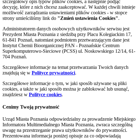
szczegółowy opis typów plików cookies, a następnie podjąć
decyzję, które z nich chcesz zaakceptować. W każdej chwili istnieje
możliwość zarządzania ustawieniami plików cookies - w stopce
strony umieściliśmy link do
"Zmień ustawienia Cookies"
.
Administratorem danych osobowych użytkowników serwisu jest
Prezydent Miasta Poznania z siedzibą przy Placu Kolegiackim 17,
61-841 Poznań, natomiast podmiotem przetwarzającym dane jest
Instytut Chemii Bioorganicznej PAN - Poznańskie Centrum
Superkomputerowo-Sieciowe (PCSS) ul. Noskowskiego 12/14, 61-
704 Poznań.
Szczegółowe informacje na temat przetwarzania Twoich danych
znajdują się w
Polityce prywatności
.
Szczegółowe informacje o tym, w jaki sposób używane są pliki
cookies, a także w jaki sposób można je zablokować lub usunąć,
znajdziesz w
Polityce cookies
.
Cenimy Twoją prywatność
Urząd Miasta Poznania odpowiedzialny za prowadzenie Miejskiego
Informatora Multimedialnego Miasta Poznania, zwraca szczególną
uwagę na przestrzeganie prawa użytkowników do prywatności.
Prezentowana informacja poniżej opisuje za co odpowiadają