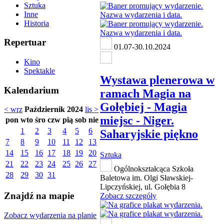
Sztuka
Inne
Historia
Repertuar
01.07-30.10.2024
Kino
Spektakle
Wystawa plenerowa w
Kalendarium
ramach Magia na
Gołębiej - Magia
< wrz
Październik 2024
lis >
miejsc - Niger.
pon
wto
śro
czw
pią
sob
nie
1
2
3
4
5
6
Saharyjskie piękno
7
8
9
10
11
12
13
14
15
16
17
18
19
20
Sztuka
21
22
23
24
25
26
27
Ogólnokształcąca Szkoła
28
29
30
31
Baletowa im. Olgi Sławskiej-
Lipczyńskiej, ul. Gołębia 8
Znajdź na mapie
Zobacz szczegóły
Zobacz wydarzenia na planie