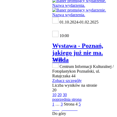
01.10.2024-01.02.2025
10:00
Wystawa - Poznań,
jakiego już nie ma.
Wilda
Sztuka
Centrum Informacji Kulturalnej /
Fotoplastykon Poznański, ul.
Ratajczaka 44
Zobacz szczegóły
Liczba wyników na stronie
20
10
20
30
poprzednia strona
1
…
3
Strona
4
5
następna strona
Do góry