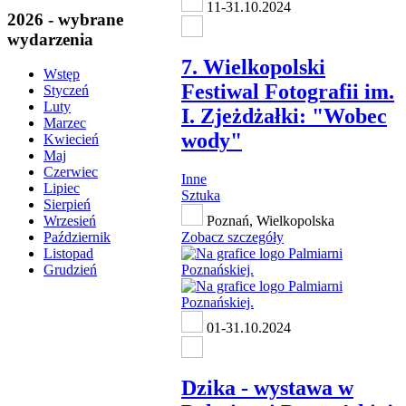
11-31.10.2024
2026 - wybrane
wydarzenia
7. Wielkopolski
Wstęp
Festiwal Fotografii im.
Styczeń
Luty
I. Zjeżdżałki: "Wobec
Marzec
wody"
Kwiecień
Maj
Czerwiec
Inne
Lipiec
Sztuka
Sierpień
Poznań, Wielkopolska
Wrzesień
Zobacz szczegóły
Październik
Listopad
Grudzień
01-31.10.2024
Dzika - wystawa w