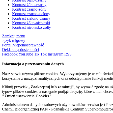
Kontrast biało-czarny
Kontrast żółto-czarny
Kontrast czarno-żółty
Kontrast czarno-zielony
Kontrast zielono-czarny
Kontrast żółto-niebieski
Kontrast niebiesko-żółty
Zamknij menu
Język migowy
Portal Niepełnosprawność
Deklaracja dostępności
Facebook
YouTube
Tik Tok
Instagram
RSS
Informacja o przetwarzaniu danych
Nasz serwis używa plików cookies. Wykorzystujemy je w celu świa
korzystanie z narzędzi analitycznych oraz udostępnianie funkcji me
Kliknij przycisk
„Zaakceptuj lub zamknij”
, by wyrazić zgodę na u
typów plików cookies, a następnie podjąć decyzję, które z nich chce
"Zmień ustawienia Cookies"
.
Administratorem danych osobowych użytkowników serwisu jest Prezyd
Chemii Bioorganicznej PAN - Poznańskie Centrum Superkomputerow