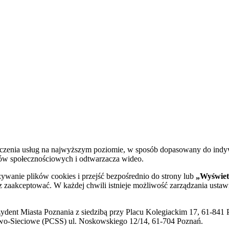
dczenia usług na najwyższym poziomie, w sposób dopasowany do indy
diów społecznościowych i odtwarzacza wideo.
żywanie plików cookies i przejść bezpośrednio do strony lub
„Wyświetl
sz zaakceptować. W każdej chwili istnieje możliwość zarządzania ustaw
ent Miasta Poznania z siedzibą przy Placu Kolegiackim 17, 61-841 P
o-Sieciowe (PCSS) ul. Noskowskiego 12/14, 61-704 Poznań.