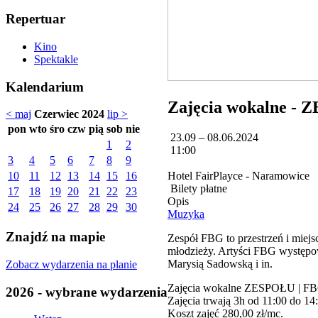
Repertuar
Kino
Spektakle
Kalendarium
Zajęcia wokalne - 
< maj
Czerwiec 2024
lip >
pon
wto
śro
czw
pią
sob
nie
23.09 – 08.06.2024
1
2
11:00
3
4
5
6
7
8
9
Hotel FairPlayce - Naramowice
10
11
12
13
14
15
16
Bilety płatne
17
18
19
20
21
22
23
Opis
24
25
26
27
28
29
30
Muzyka
Znajdź na mapie
Zespół FBG to przestrzeń i miejs
młodzieży. Artyści FBG występo
Marysią Sadowską i in.
Zobacz wydarzenia na planie
Zajęcia wokalne ZESPOŁU | FBG
2026 - wybrane wydarzenia
Zajęcia trwają 3h od 11:00 do 14
Koszt zajęć 280,00 zł/mc.