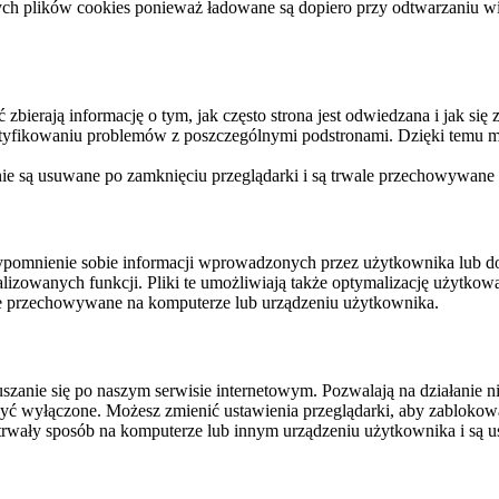
ych plików cookies ponieważ ładowane są dopiero przy odtwarzaniu wid
ierają informację o tym, jak często strona jest odwiedzana i jak się z 
ntyfikowaniu problemów z poszczególnymi podstronami. Dzięki temu mo
 nie są usuwane po zamknięciu przeglądarki i są trwale przechowywane
rzypomnienie sobie informacji wprowadzonych przez użytkownika lub 
nalizowanych funkcji. Pliki te umożliwiają także optymalizację użytko
ale przechowywane na komputerze lub urządzeniu użytkownika.
szanie się po naszym serwisie internetowym. Pozwalają na działanie ni
yć wyłączone. Możesz zmienić ustawienia przeglądarki, aby zablokować
trwały sposób na komputerze lub innym urządzeniu użytkownika i są u