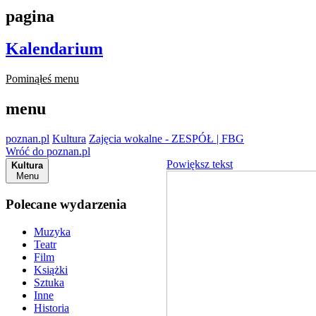
pagina
Kalendarium
Pominąłeś menu
menu
poznan.pl
Kultura
Zajęcia wokalne - ZESPÓŁ | FBG
Wróć do poznan.pl
Powiększ tekst
Kultura
Menu
Polecane wydarzenia
Muzyka
Teatr
Film
Książki
Sztuka
Inne
Historia