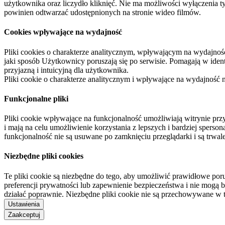
użytkownika oraz liczydło kliknięć. Nie ma możliwości wyłączenia t
powinien odtwarzać udostępnionych na stronie wideo filmów.
Cookies wpływające na wydajność
Pliki cookies o charakterze analitycznym, wpływającym na wydajność zb
jaki sposób Użytkownicy poruszają się po serwisie. Pomagają w ide
przyjazną i intuicyjną dla użytkownika.
Pliki cookie o charakterze analitycznym i wpływające na wydajność
Funkcjonalne pliki
Pliki cookie wpływające na funkcjonalność umożliwiają witrynie p
i mają na celu umożliwienie korzystania z lepszych i bardziej sperso
funkcjonalność nie są usuwane po zamknięciu przeglądarki i są trw
Niezbędne pliki cookies
Te pliki cookie są niezbędne do tego, aby umożliwić prawidłowe poru
preferencji prywatności lub zapewnienie bezpieczeństwa i nie mogą b
działać poprawnie. Niezbędne pliki cookie nie są przechowywane w 
Ustawienia
Zaakceptuj