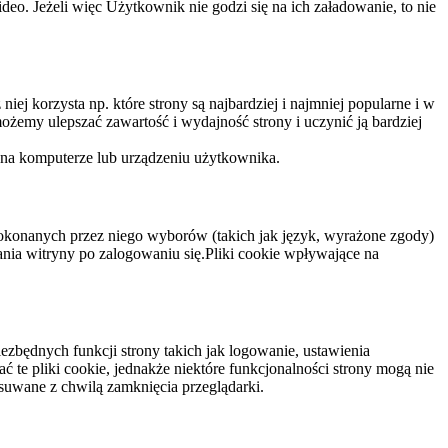
eo. Jeżeli więc Użytkownik nie godzi się na ich załadowanie, to nie
niej korzysta np. które strony są najbardziej i najmniej popularne i w
żemy ulepszać zawartość i wydajność strony i uczynić ją bardziej
 na komputerze lub urządzeniu użytkownika.
dokonanych przez niego wyborów (takich jak język, wyrażone zgody)
wania witryny po zalogowaniu się.Pliki cookie wpływające na
ezbędnych funkcji strony takich jak logowanie, ustawienia
 te pliki cookie, jednakże niektóre funkcjonalności strony mogą nie
suwane z chwilą zamknięcia przeglądarki.