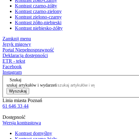
Kontrast żółto-czarny
Kontrast czarno-żółty
Kontrast czarno-zielony
Kontrast zielono-czarny
Kontrast żółto-niebieski
Kontrast niebiesko-żółty
Zamknij menu
Język migowy
Portal Niepełnosprawność
Deklaracja dostępności
ETR - tekst
Facebook
Instagram
Szukaj
szukaj artykułów i wydarzeń
Wyszukaj
Linia miasta Poznań
61 646 33 44
Dostępność
Wersja kontrastowa
Kontrast domyślny
Kontrast czarno-biały