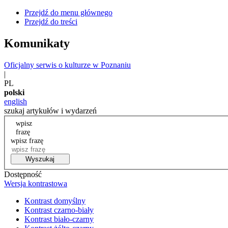
Przejdź do menu głównego
Przejdź do treści
Komunikaty
Oficjalny serwis o kulturze w Poznaniu
|
PL
polski
english
szukaj artykułów i wydarzeń
wpisz
frazę
wpisz frazę
Wyszukaj
Dostępność
Wersja kontrastowa
Kontrast domyślny
Kontrast czarno-biały
Kontrast biało-czarny