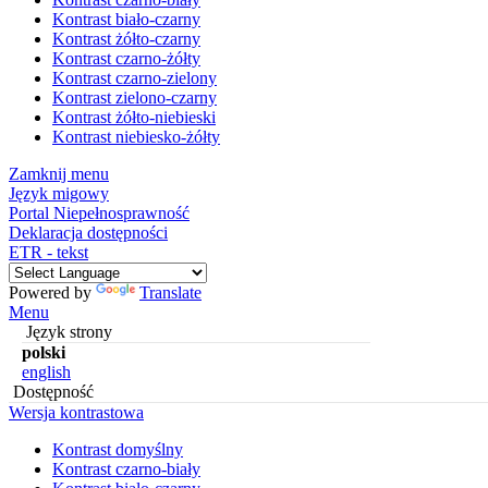
Kontrast biało-czarny
Kontrast żółto-czarny
Kontrast czarno-żółty
Kontrast czarno-zielony
Kontrast zielono-czarny
Kontrast żółto-niebieski
Kontrast niebiesko-żółty
Zamknij menu
Język migowy
Portal Niepełnosprawność
Deklaracja dostępności
ETR - tekst
Powered by
Translate
Menu
Język strony
polski
english
Dostępność
Wersja kontrastowa
Kontrast domyślny
Kontrast czarno-biały