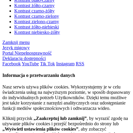
Kontrast biało-czarny
Kontrast żółto-czarny
Kontrast czarno-żółty
Kontrast czarno-zielony
Kontrast zielono-czarny
Kontrast żółto-niebieski
Kontrast niebiesko-żółty
Zamknij menu
Język migowy
Portal Niepełnosprawność
Deklaracja dostępności
Facebook
YouTube
Tik Tok
Instagram
RSS
Informacja o przetwarzaniu danych
Nasz serwis używa plików cookies. Wykorzystujemy je w celu
świadczenia usług na najwyższym poziomie, w sposób dopasowany
do indywidualnych potrzeb Użytkowników. Dzięki temu możliwe
jest także korzystanie z narzędzi analitycznych oraz udostępnianie
funkcji mediów społecznościowych i odtwarzacza wideo.
Kliknij przycisk
„Zaakceptuj lub zamknij”
, by wyrazić zgodę na
używanie plików cookies i przejść bezpośrednio do strony lub
„Wyświetl ustawienia plików cookies”
, aby zobaczyć