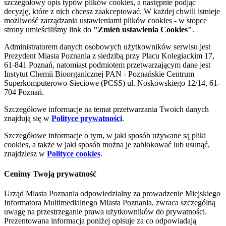
szczegółowy opis typów plików cookies, a następnie podjąć
decyzję, które z nich chcesz zaakceptować. W każdej chwili istnieje
możliwość zarządzania ustawieniami plików cookies - w stopce
strony umieściliśmy link do
"Zmień ustawienia Cookies"
.
Administratorem danych osobowych użytkowników serwisu jest
Prezydent Miasta Poznania z siedzibą przy Placu Kolegiackim 17,
61-841 Poznań, natomiast podmiotem przetwarzającym dane jest
Instytut Chemii Bioorganicznej PAN - Poznańskie Centrum
Superkomputerowo-Sieciowe (PCSS) ul. Noskowskiego 12/14, 61-
704 Poznań.
Szczegółowe informacje na temat przetwarzania Twoich danych
znajdują się w
Polityce prywatności
.
Szczegółowe informacje o tym, w jaki sposób używane są pliki
cookies, a także w jaki sposób można je zablokować lub usunąć,
znajdziesz w
Polityce cookies
.
Cenimy Twoją prywatność
Urząd Miasta Poznania odpowiedzialny za prowadzenie Miejskiego
Informatora Multimedialnego Miasta Poznania, zwraca szczególną
uwagę na przestrzeganie prawa użytkowników do prywatności.
Prezentowana informacja poniżej opisuje za co odpowiadają