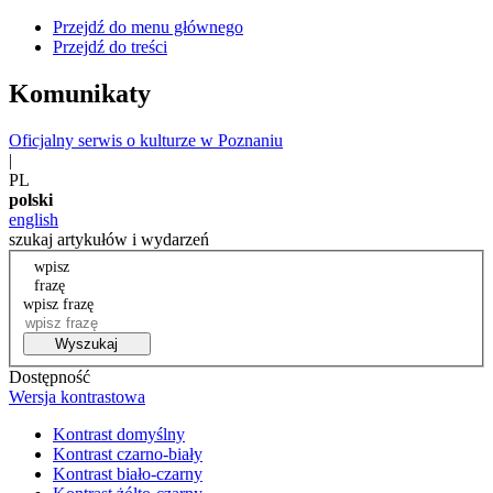
Przejdź do menu głównego
Przejdź do treści
Komunikaty
Oficjalny serwis o kulturze w Poznaniu
|
PL
polski
english
szukaj artykułów i wydarzeń
wpisz
frazę
wpisz frazę
Wyszukaj
Dostępność
Wersja kontrastowa
Kontrast domyślny
Kontrast czarno-biały
Kontrast biało-czarny