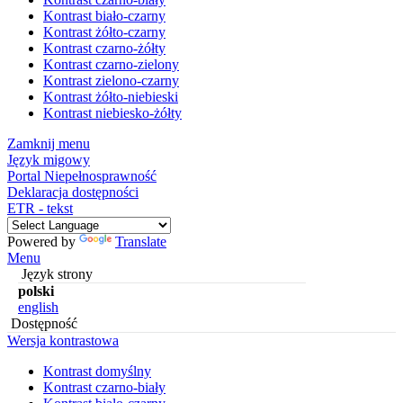
Kontrast biało-czarny
Kontrast żółto-czarny
Kontrast czarno-żółty
Kontrast czarno-zielony
Kontrast zielono-czarny
Kontrast żółto-niebieski
Kontrast niebiesko-żółty
Zamknij menu
Język migowy
Portal Niepełnosprawność
Deklaracja dostępności
ETR - tekst
Powered by
Translate
Menu
Język strony
polski
english
Dostępność
Wersja kontrastowa
Kontrast domyślny
Kontrast czarno-biały