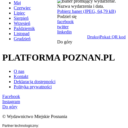
Maj
Czerwiec
Pobierz baner (JPEG, 64,79 kB)
Lipiec
Podziel się
Sierpień
facebook
Wrzesień
twitter
Październik
linkedin
Listopad
Drukuj
Pokaż QR kod
Grudzień
Do góry
PLATFORMA POZNAN.PL
O nas
Kontakt
Deklaracja dostępności
Polityka prywatności
Facebook
Instagram
Do góry
© Wydawnictwo Miejskie Posnania
Partner technologiczny: