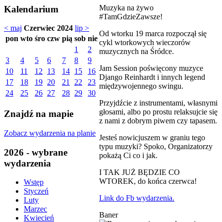
Muzyka na żywo
Kalendarium
#TamGdzieZawsze!
< maj
Czerwiec 2024
lip >
Od wtorku 19 marca rozpoczął się
pon
wto
śro
czw
pią
sob
nie
cykl wtorkowych wieczorów
1
2
muzycznych na Śródce.
3
4
5
6
7
8
9
Jam Session poświęcony muzyce
10
11
12
13
14
15
16
Django Reinhardt i innych legend
17
18
19
20
21
22
23
międzywojennego swingu.
24
25
26
27
28
29
30
Przyjdźcie z instrumentami, własnymi
głosami, albo po prostu relaksujcie się
Znajdź na mapie
z nami z dobrym piwem czy tapasem.
Zobacz wydarzenia na planie
Jesteś nowicjuszem w graniu tego
typu muzyki? Spoko, Organizatorzy
2026 - wybrane
pokażą Ci co i jak.
wydarzenia
I TAK JUŻ BĘDZIE CO
WTOREK, do końca czerwca!
Wstęp
Styczeń
Link do Fb wydarzenia.
Luty
Marzec
Baner
Kwiecień