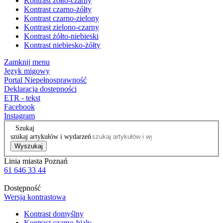
Kontrast żółto-czarny
Kontrast czarno-żółty
Kontrast czarno-zielony
Kontrast zielono-czarny
Kontrast żółto-niebieski
Kontrast niebiesko-żółty
Zamknij menu
Język migowy
Portal Niepełnosprawność
Deklaracja dostępności
ETR - tekst
Facebook
Instagram
Szukaj
szukaj artykułów i wydarzeń
Wyszukaj
Linia miasta Poznań
61 646 33 44
Dostępność
Wersja kontrastowa
Kontrast domyślny
Kontrast czarno-biały