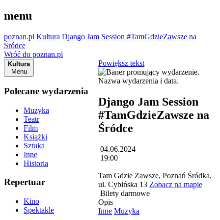
menu
poznan.pl
Kultura
Django Jam Session #TamGdzieZawsze na
Śródce
Wróć do poznan.pl
Powiększ tekst
Kultura
Menu
Polecane wydarzenia
Django Jam Session
Muzyka
#TamGdzieZawsze na
Teatr
Śródce
Film
Książki
Sztuka
04.06.2024
Inne
19:00
Historia
Tam Gdzie Zawsze, Poznań Śródka,
Repertuar
ul. Cybińska 13
Zobacz na mapie
Bilety darmowe
Kino
Opis
Spektakle
Inne
Muzyka