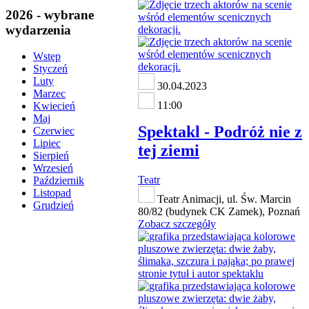
2026 - wybrane
wydarzenia
Wstęp
Styczeń
Luty
30.04.2023
Marzec
11:00
Kwiecień
Maj
Spektakl - Podróż nie z
Czerwiec
Lipiec
tej ziemi
Sierpień
Wrzesień
Teatr
Październik
Listopad
Teatr Animacji, ul. Św. Marcin
Grudzień
80/82 (budynek CK Zamek), Poznań
Zobacz szczegóły