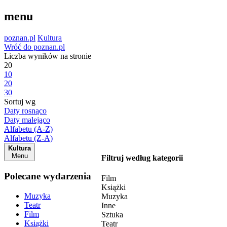
menu
poznan.pl
Kultura
Wróć do poznan.pl
Liczba wyników na stronie
20
10
20
30
Sortuj wg
Daty rosnąco
Daty malejąco
Alfabetu (A-Z)
Alfabetu (Z-A)
Kultura
Menu
Filtruj według kategorii
Polecane wydarzenia
Film
Książki
Muzyka
Muzyka
Teatr
Inne
Film
Sztuka
Książki
Teatr