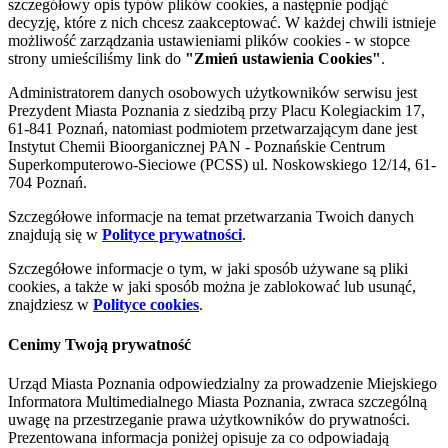
szczegółowy opis typów plików cookies, a następnie podjąć
decyzję, które z nich chcesz zaakceptować. W każdej chwili istnieje
możliwość zarządzania ustawieniami plików cookies - w stopce
strony umieściliśmy link do
"Zmień ustawienia Cookies"
.
Administratorem danych osobowych użytkowników serwisu jest
Prezydent Miasta Poznania z siedzibą przy Placu Kolegiackim 17,
61-841 Poznań, natomiast podmiotem przetwarzającym dane jest
Instytut Chemii Bioorganicznej PAN - Poznańskie Centrum
Superkomputerowo-Sieciowe (PCSS) ul. Noskowskiego 12/14, 61-
704 Poznań.
Szczegółowe informacje na temat przetwarzania Twoich danych
znajdują się w
Polityce prywatności
.
Szczegółowe informacje o tym, w jaki sposób używane są pliki
cookies, a także w jaki sposób można je zablokować lub usunąć,
znajdziesz w
Polityce cookies
.
Cenimy Twoją prywatność
Urząd Miasta Poznania odpowiedzialny za prowadzenie Miejskiego
Informatora Multimedialnego Miasta Poznania, zwraca szczególną
uwagę na przestrzeganie prawa użytkowników do prywatności.
Prezentowana informacja poniżej opisuje za co odpowiadają