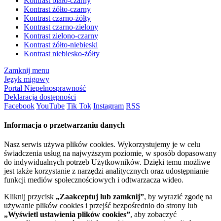
Kontrast biało-czarny
Kontrast żółto-czarny
Kontrast czarno-żółty
Kontrast czarno-zielony
Kontrast zielono-czarny
Kontrast żółto-niebieski
Kontrast niebiesko-żółty
Zamknij menu
Język migowy
Portal Niepełnosprawność
Deklaracja dostępności
Facebook
YouTube
Tik Tok
Instagram
RSS
Informacja o przetwarzaniu danych
Nasz serwis używa plików cookies. Wykorzystujemy je w celu
świadczenia usług na najwyższym poziomie, w sposób dopasowany
do indywidualnych potrzeb Użytkowników. Dzięki temu możliwe
jest także korzystanie z narzędzi analitycznych oraz udostępnianie
funkcji mediów społecznościowych i odtwarzacza wideo.
Kliknij przycisk
„Zaakceptuj lub zamknij”
, by wyrazić zgodę na
używanie plików cookies i przejść bezpośrednio do strony lub
„Wyświetl ustawienia plików cookies”
, aby zobaczyć