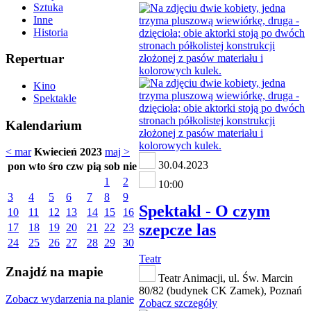
Sztuka
Inne
Historia
Repertuar
Kino
Spektakle
Kalendarium
< mar
Kwiecień 2023
maj >
30.04.2023
pon
wto
śro
czw
pią
sob
nie
1
2
10:00
3
4
5
6
7
8
9
Spektakl - O czym
10
11
12
13
14
15
16
szepcze las
17
18
19
20
21
22
23
24
25
26
27
28
29
30
Teatr
Znajdź na mapie
Teatr Animacji, ul. Św. Marcin
80/82 (budynek CK Zamek), Poznań
Zobacz wydarzenia na planie
Zobacz szczegóły