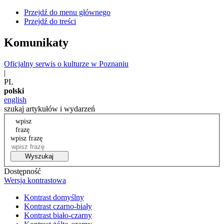
Przejdź do menu głównego
Przejdź do treści
Komunikaty
Oficjalny serwis o kulturze w Poznaniu
|
PL
polski
english
szukaj artykułów i wydarzeń
wpisz
frazę
wpisz frazę
Wyszukaj
Dostępność
Wersja kontrastowa
Kontrast domyślny
Kontrast czarno-biały
Kontrast biało-czarny