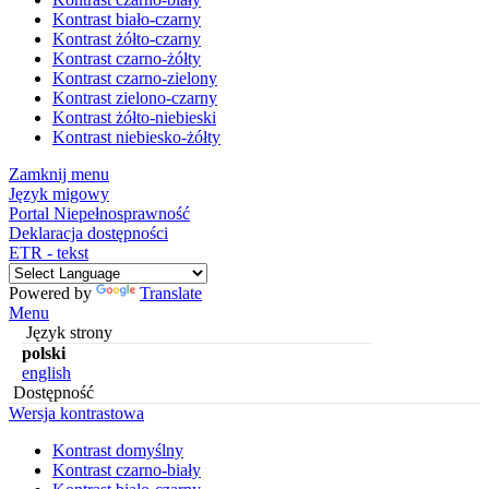
Kontrast biało-czarny
Kontrast żółto-czarny
Kontrast czarno-żółty
Kontrast czarno-zielony
Kontrast zielono-czarny
Kontrast żółto-niebieski
Kontrast niebiesko-żółty
Zamknij menu
Język migowy
Portal Niepełnosprawność
Deklaracja dostępności
ETR - tekst
Powered by
Translate
Menu
Język strony
polski
english
Dostępność
Wersja kontrastowa
Kontrast domyślny
Kontrast czarno-biały