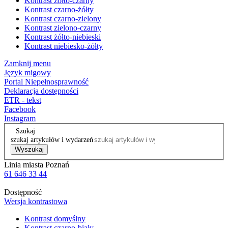
Kontrast żółto-czarny
Kontrast czarno-żółty
Kontrast czarno-zielony
Kontrast zielono-czarny
Kontrast żółto-niebieski
Kontrast niebiesko-żółty
Zamknij menu
Język migowy
Portal Niepełnosprawność
Deklaracja dostępności
ETR - tekst
Facebook
Instagram
Szukaj
szukaj artykułów i wydarzeń
Wyszukaj
Linia miasta Poznań
61 646 33 44
Dostępność
Wersja kontrastowa
Kontrast domyślny
Kontrast czarno-biały