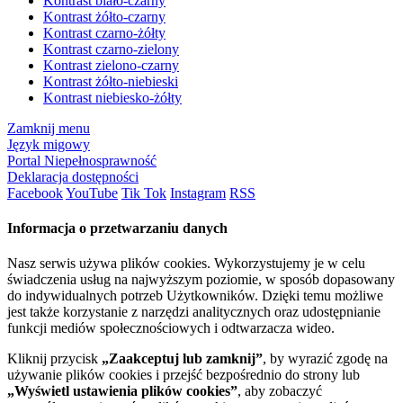
Kontrast biało-czarny
Kontrast żółto-czarny
Kontrast czarno-żółty
Kontrast czarno-zielony
Kontrast zielono-czarny
Kontrast żółto-niebieski
Kontrast niebiesko-żółty
Zamknij menu
Język migowy
Portal Niepełnosprawność
Deklaracja dostępności
Facebook
YouTube
Tik Tok
Instagram
RSS
Informacja o przetwarzaniu danych
Nasz serwis używa plików cookies. Wykorzystujemy je w celu
świadczenia usług na najwyższym poziomie, w sposób dopasowany
do indywidualnych potrzeb Użytkowników. Dzięki temu możliwe
jest także korzystanie z narzędzi analitycznych oraz udostępnianie
funkcji mediów społecznościowych i odtwarzacza wideo.
Kliknij przycisk
„Zaakceptuj lub zamknij”
, by wyrazić zgodę na
używanie plików cookies i przejść bezpośrednio do strony lub
„Wyświetl ustawienia plików cookies”
, aby zobaczyć