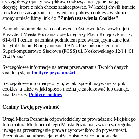
szczegółowy opis typów plików cookies, a następnie podjąć
decyzję, które z nich chcesz zaakceptować. W każdej chwili istnieje
możliwość zarządzania ustawieniami plików cookies - w stopce
strony umieściliśmy link do
"Zmień ustawienia Cookies"
.
Administratorem danych osobowych użytkowników serwisu jest
Prezydent Miasta Poznania z siedzibą przy Placu Kolegiackim 17,
61-841 Poznań, natomiast podmiotem przetwarzającym dane jest
Instytut Chemii Bioorganicznej PAN - Poznańskie Centrum
Superkomputerowo-Sieciowe (PCSS) ul. Noskowskiego 12/14, 61-
704 Poznań.
Szczegółowe informacje na temat przetwarzania Twoich danych
znajdują się w
Polityce prywatności
.
Szczegółowe informacje o tym, w jaki sposób używane są pliki
cookies, a także w jaki sposób można je zablokować lub usunąć,
znajdziesz w
Polityce cookies
.
Cenimy Twoją prywatność
Urząd Miasta Poznania odpowiedzialny za prowadzenie Miejskiego
Informatora Multimedialnego Miasta Poznania, zwraca szczególną
uwagę na przestrzeganie prawa użytkowników do prywatności.
Prezentowana informacja poniżej opisuje za co odpowiadają