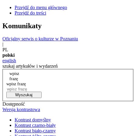
Przejdź do menu głównego
Przejdź do treści
Komunikaty
Oficjalny serwis o kulturze w Poznaniu
|
PL
polski
english
szukaj artykułów i wydarzeń
wpisz
frazę
wpisz frazę
Wyszukaj
Dostępność
Wersja kontrastowa
Kontrast domyślny
Kontrast czarno-biały
Kontrast biało-czarny