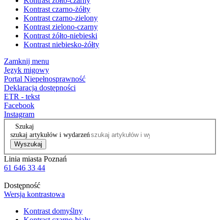
Kontrast żółto-czarny
Kontrast czarno-żółty
Kontrast czarno-zielony
Kontrast zielono-czarny
Kontrast żółto-niebieski
Kontrast niebiesko-żółty
Zamknij menu
Język migowy
Portal Niepełnosprawność
Deklaracja dostępności
ETR - tekst
Facebook
Instagram
Szukaj
szukaj artykułów i wydarzeń
Wyszukaj
Linia miasta Poznań
61 646 33 44
Dostępność
Wersja kontrastowa
Kontrast domyślny
Kontrast czarno-biały