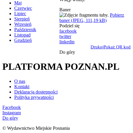
Maj
Czerwiec
Baner
Lipiec
Pobierz
Sierpień
baner (JPEG, 111,19 kB)
Wrzesień
Podziel się
Październik
facebook
Listopad
twitter
Grudzień
linkedin
Drukuj
Pokaż QR kod
Do góry
PLATFORMA POZNAN.PL
O nas
Kontakt
Deklaracja dostępności
Polityka prywatności
Facebook
Instagram
Do góry
© Wydawnictwo Miejskie Posnania