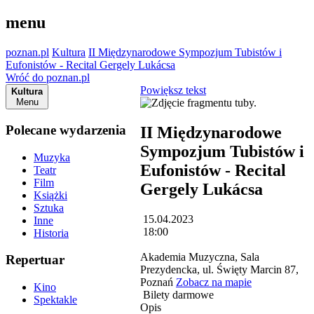
menu
poznan.pl
Kultura
II Międzynarodowe Sympozjum Tubistów i
Eufonistów - Recital Gergely Lukácsa
Wróć do poznan.pl
Powiększ tekst
Kultura
Menu
Polecane wydarzenia
II Międzynarodowe
Sympozjum Tubistów i
Muzyka
Eufonistów - Recital
Teatr
Film
Gergely Lukácsa
Książki
Sztuka
15.04.2023
Inne
18:00
Historia
Akademia Muzyczna, Sala
Repertuar
Prezydencka, ul. Święty Marcin 87,
Poznań
Zobacz na mapie
Kino
Bilety darmowe
Spektakle
Opis