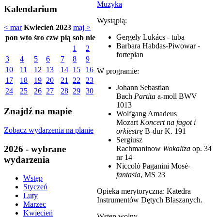
Muzyka
Kalendarium
Wystąpią:
< mar
Kwiecień 2023
maj >
Gergely Lukács - tuba
pon
wto
śro
czw
pią
sob
nie
Barbara Habdas-Piwowar -
1
2
fortepian
3
4
5
6
7
8
9
10
11
12
13
14
15
16
W programie:
17
18
19
20
21
22
23
Johann Sebastian
24
25
26
27
28
29
30
Bach
Partita
a-moll BWV
1013
Znajdź na mapie
Wolfgang Amadeus
Mozart
Koncert na fagot i
Zobacz wydarzenia na planie
orkiestrę
B-dur K. 191
Sergiusz
2026 - wybrane
Rachmaninow
Wokaliza
op. 34
nr 14
wydarzenia
Niccolò Paganini Mosè-
fantasia
, MS 23
Wstęp
Styczeń
Opieka merytoryczna: Katedra
Luty
Instrumentów Dętych Blaszanych.
Marzec
Kwiecień
Wstęp wolny.