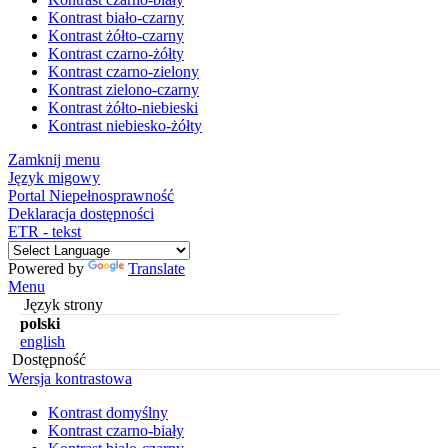
Kontrast biało-czarny
Kontrast żółto-czarny
Kontrast czarno-żółty
Kontrast czarno-zielony
Kontrast zielono-czarny
Kontrast żółto-niebieski
Kontrast niebiesko-żółty
Zamknij menu
Język migowy
Portal Niepełnosprawność
Deklaracja dostępności
ETR - tekst
Powered by
Translate
Menu
Język strony
polski
english
Dostępność
Wersja kontrastowa
Kontrast domyślny
Kontrast czarno-biały