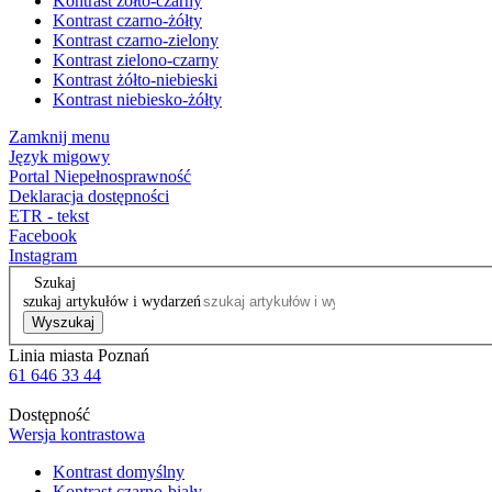
Kontrast żółto-czarny
Kontrast czarno-żółty
Kontrast czarno-zielony
Kontrast zielono-czarny
Kontrast żółto-niebieski
Kontrast niebiesko-żółty
Zamknij menu
Język migowy
Portal Niepełnosprawność
Deklaracja dostępności
ETR - tekst
Facebook
Instagram
Szukaj
szukaj artykułów i wydarzeń
Wyszukaj
Linia miasta Poznań
61 646 33 44
Dostępność
Wersja kontrastowa
Kontrast domyślny
Kontrast czarno-biały