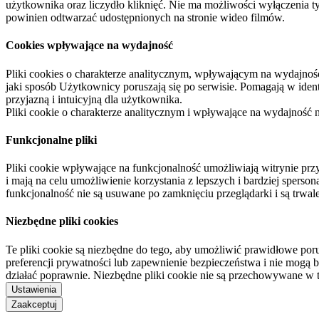
użytkownika oraz liczydło kliknięć. Nie ma możliwości wyłączenia t
powinien odtwarzać udostępnionych na stronie wideo filmów.
Cookies wpływające na wydajność
Pliki cookies o charakterze analitycznym, wpływającym na wydajność zb
jaki sposób Użytkownicy poruszają się po serwisie. Pomagają w ide
przyjazną i intuicyjną dla użytkownika.
Pliki cookie o charakterze analitycznym i wpływające na wydajność
Funkcjonalne pliki
Pliki cookie wpływające na funkcjonalność umożliwiają witrynie p
i mają na celu umożliwienie korzystania z lepszych i bardziej sperso
funkcjonalność nie są usuwane po zamknięciu przeglądarki i są trw
Niezbędne pliki cookies
Te pliki cookie są niezbędne do tego, aby umożliwić prawidłowe poru
preferencji prywatności lub zapewnienie bezpieczeństwa i nie mogą b
działać poprawnie. Niezbędne pliki cookie nie są przechowywane w 
Ustawienia
Zaakceptuj