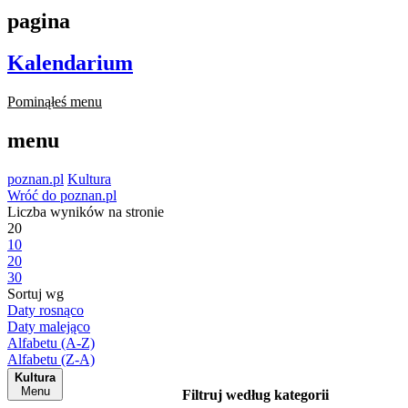
pagina
Kalendarium
Pominąłeś menu
menu
poznan.pl
Kultura
Wróć do poznan.pl
Liczba wyników na stronie
20
10
20
30
Sortuj wg
Daty rosnąco
Daty malejąco
Alfabetu (A-Z)
Alfabetu (Z-A)
Kultura
Menu
Filtruj według kategorii