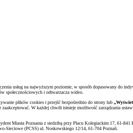
dczenia usług na najwyższym poziomie, w sposób dopasowany do indy
diów społecznościowych i odtwarzacza wideo.
żywanie plików cookies i przejść bezpośrednio do strony lub
„Wyświetl
sz zaakceptować. W każdej chwili istnieje możliwość zarządzania ustaw
ent Miasta Poznania z siedzibą przy Placu Kolegiackim 17, 61-841 P
o-Sieciowe (PCSS) ul. Noskowskiego 12/14, 61-704 Poznań.