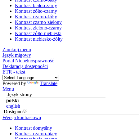
Kontrast biało-czarny
Kontrast żółto-czarny
Kontrast czarno-żółty
Kontrast czarno-zielony
Kontrast zielono-czarny
Kontrast żółto-niebieski
Kontrast niebiesko-żółty
Zamknij menu
Język migowy
Portal Niepełnosprawność
Deklaracja dostępności
ETR - tekst
Powered by
Translate
Menu
Język strony
polski
english
Dostępność
Wersja kontrastowa
Kontrast domyślny
Kontrast czarno-biały