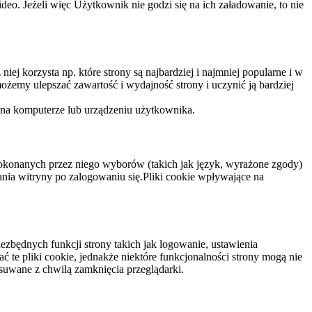
eo. Jeżeli więc Użytkownik nie godzi się na ich załadowanie, to nie
niej korzysta np. które strony są najbardziej i najmniej popularne i w
żemy ulepszać zawartość i wydajność strony i uczynić ją bardziej
 na komputerze lub urządzeniu użytkownika.
dokonanych przez niego wyborów (takich jak język, wyrażone zgody)
wania witryny po zalogowaniu się.Pliki cookie wpływające na
ezbędnych funkcji strony takich jak logowanie, ustawienia
 te pliki cookie, jednakże niektóre funkcjonalności strony mogą nie
suwane z chwilą zamknięcia przeglądarki.