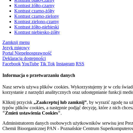
Kontrast biało-czarny
Kontrast żółto-czarny
Kontrast czarno-żółty
Kontrast czarno-zielony
Kontrast zielono-czarny
Kontrast żółto-niebieski
Kontrast niebiesko-żółty
Zamknij menu
Język migowy
Portal Niepełnosprawność
Deklaracja dostępności
Facebook
YouTube
Tik Tok
Instagram
RSS
Informacja o przetwarzaniu danych
Nasz serwis używa plików cookies. Wykorzystujemy je w celu świa
korzystanie z narzędzi analitycznych oraz udostępnianie funkcji me
Kliknij przycisk
„Zaakceptuj lub zamknij”
, by wyrazić zgodę na u
typów plików cookies, a następnie podjąć decyzję, które z nich chce
"Zmień ustawienia Cookies"
.
Administratorem danych osobowych użytkowników serwisu jest Prezyd
Chemii Bioorganicznej PAN - Poznańskie Centrum Superkomputerow