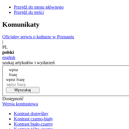
Przejdź do menu głównego
Przejdź do treści
Komunikaty
Oficjalny serwis o kulturze w Poznaniu
|
PL
polski
english
szukaj artykułów i wydarzeń
wpisz
frazę
wpisz frazę
Wyszukaj
Dostępność
Wersja kontrastowa
Kontrast domyślny
Kontrast czarno-biały
Kontrast biało-czarny