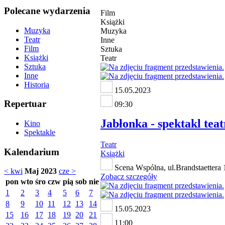
Polecane wydarzenia
Film
Książki
Muzyka
Muzyka
Teatr
Inne
Film
Sztuka
Książki
Teatr
Sztuka
Inne
Historia
15.05.2023
Repertuar
09:30
Jabłonka - spektakl teat
Kino
Spektakle
Teatr
Kalendarium
Książki
Scena Wspólna, ul.Brandstaettera 1
< kwi
Maj 2023
cze >
Zobacz szczegóły
pon
wto
śro
czw
pią
sob
nie
1
2
3
4
5
6
7
8
9
10
11
12
13
14
15.05.2023
15
16
17
18
19
20
21
11:00