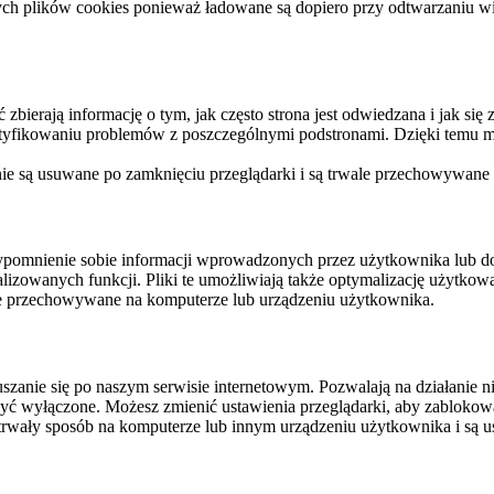
ych plików cookies ponieważ ładowane są dopiero przy odtwarzaniu wid
ierają informację o tym, jak często strona jest odwiedzana i jak się z 
ntyfikowaniu problemów z poszczególnymi podstronami. Dzięki temu mo
 nie są usuwane po zamknięciu przeglądarki i są trwale przechowywane
rzypomnienie sobie informacji wprowadzonych przez użytkownika lub 
nalizowanych funkcji. Pliki te umożliwiają także optymalizację użytko
ale przechowywane na komputerze lub urządzeniu użytkownika.
szanie się po naszym serwisie internetowym. Pozwalają na działanie ni
yć wyłączone. Możesz zmienić ustawienia przeglądarki, aby zablokować
trwały sposób na komputerze lub innym urządzeniu użytkownika i są u