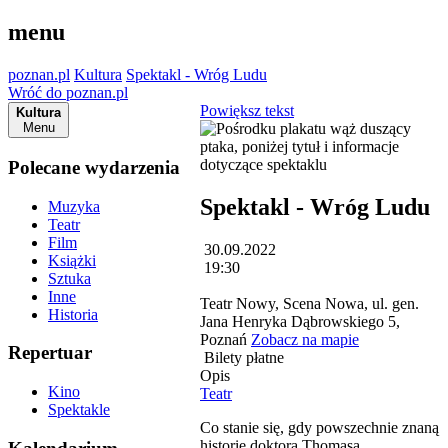
menu
poznan.pl
Kultura
Spektakl - Wróg Ludu
Wróć do poznan.pl
Powiększ tekst
Kultura
Menu
Polecane wydarzenia
Spektakl - Wróg Ludu
Muzyka
Teatr
Film
30.09.2022
Książki
19:30
Sztuka
Inne
Teatr Nowy, Scena Nowa, ul. gen.
Historia
Jana Henryka Dąbrowskiego 5,
Poznań
Zobacz na mapie
Repertuar
Bilety płatne
Opis
Kino
Teatr
Spektakle
Co stanie się, gdy powszechnie znaną
historię doktora Thomasa