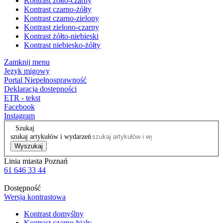
Kontrast żółto-czarny
Kontrast czarno-żółty
Kontrast czarno-zielony
Kontrast zielono-czarny
Kontrast żółto-niebieski
Kontrast niebiesko-żółty
Zamknij menu
Język migowy
Portal Niepełnosprawność
Deklaracja dostępności
ETR - tekst
Facebook
Instagram
Szukaj
szukaj artykułów i wydarzeń
Wyszukaj
Linia miasta Poznań
61 646 33 44
Dostępność
Wersja kontrastowa
Kontrast domyślny
Kontrast czarno-biały