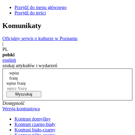
Przejdź do menu głównego
Przejdź do treści
Komunikaty
Oficjalny serwis o kulturze w Poznaniu
|
PL
polski
english
szukaj artykułów i wydarzeń
wpisz
frazę
wpisz frazę
Wyszukaj
Dostępność
Wersja kontrastowa
Kontrast domyślny
Kontrast czarno-biały
Kontrast biało-czarny