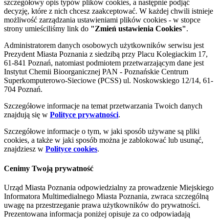
szczegółowy opis typów plików cookies, a następnie podjąć
decyzję, które z nich chcesz zaakceptować. W każdej chwili istnieje
możliwość zarządzania ustawieniami plików cookies - w stopce
strony umieściliśmy link do
"Zmień ustawienia Cookies"
.
Administratorem danych osobowych użytkowników serwisu jest
Prezydent Miasta Poznania z siedzibą przy Placu Kolegiackim 17,
61-841 Poznań, natomiast podmiotem przetwarzającym dane jest
Instytut Chemii Bioorganicznej PAN - Poznańskie Centrum
Superkomputerowo-Sieciowe (PCSS) ul. Noskowskiego 12/14, 61-
704 Poznań.
Szczegółowe informacje na temat przetwarzania Twoich danych
znajdują się w
Polityce prywatności
.
Szczegółowe informacje o tym, w jaki sposób używane są pliki
cookies, a także w jaki sposób można je zablokować lub usunąć,
znajdziesz w
Polityce cookies
.
Cenimy Twoją prywatność
Urząd Miasta Poznania odpowiedzialny za prowadzenie Miejskiego
Informatora Multimedialnego Miasta Poznania, zwraca szczególną
uwagę na przestrzeganie prawa użytkowników do prywatności.
Prezentowana informacja poniżej opisuje za co odpowiadają