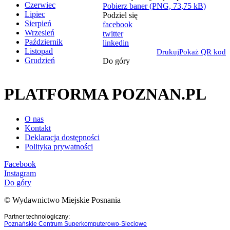
Czerwiec
Pobierz baner (PNG, 73,75 kB)
Lipiec
Podziel się
Sierpień
facebook
Wrzesień
twitter
Październik
linkedin
Listopad
Drukuj
Pokaż QR kod
Grudzień
Do góry
PLATFORMA POZNAN.PL
O nas
Kontakt
Deklaracja dostępności
Polityka prywatności
Facebook
Instagram
Do góry
© Wydawnictwo Miejskie Posnania
Partner technologiczny:
Poznańskie Centrum Superkomputerowo-Sieciowe