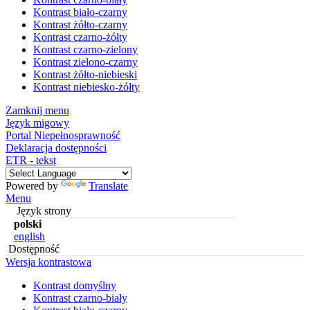
Kontrast biało-czarny
Kontrast żółto-czarny
Kontrast czarno-żółty
Kontrast czarno-zielony
Kontrast zielono-czarny
Kontrast żółto-niebieski
Kontrast niebiesko-żółty
Zamknij menu
Język migowy
Portal Niepełnosprawność
Deklaracja dostępności
ETR - tekst
Powered by
Translate
Menu
Język strony
polski
english
Dostępność
Wersja kontrastowa
Kontrast domyślny
Kontrast czarno-biały