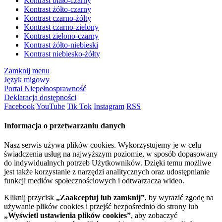
Kontrast biało-czarny
Kontrast żółto-czarny
Kontrast czarno-żółty
Kontrast czarno-zielony
Kontrast zielono-czarny
Kontrast żółto-niebieski
Kontrast niebiesko-żółty
Zamknij menu
Język migowy
Portal Niepełnosprawność
Deklaracja dostępności
Facebook
YouTube
Tik Tok
Instagram
RSS
Informacja o przetwarzaniu danych
Nasz serwis używa plików cookies. Wykorzystujemy je w celu
świadczenia usług na najwyższym poziomie, w sposób dopasowany
do indywidualnych potrzeb Użytkowników. Dzięki temu możliwe
jest także korzystanie z narzędzi analitycznych oraz udostępnianie
funkcji mediów społecznościowych i odtwarzacza wideo.
Kliknij przycisk
„Zaakceptuj lub zamknij”
, by wyrazić zgodę na
używanie plików cookies i przejść bezpośrednio do strony lub
„Wyświetl ustawienia plików cookies”
, aby zobaczyć