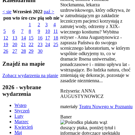
Kalendarium
Stockmanna, lekarza
uzdrowiskowego, który odkrywa, że
< sie
Wrzesień 2022
paź >
w zatrudniającym go zakładzie
pon
wto
śro
czw
pią
sob
nie
leczniczym pacjenci korzystają z
1
2
3
4
zatrutej wody, odrzemy z XIX-
5
6
7
8
9
10
11
wiecznego kostiumu? Wybitna
reżyser - Anna Augustynowicz -
12
13
14
15
16
17
18
zaprasza Państwa do swojego
19
20
21
22
23
24
25
scenicznego laboratorium, w którym
26
27
28
29
30
wspólnie odkryjemy to, co w
dramacie Ibsena uniwersalne,
Znajdź na mapie
ponadczasowe i - mimo upływu lat -
wstrząsające. Bo ludzka natura, choć
zmieniają się dekoracje, pozostaje w
Zobacz wydarzenia na planie
zasadzie niezmienna...
2026 - wybrane
Reżyseria: ANNA
wydarzenia
AUGUSTYNOWICZ
Wstęp
materiały
Teatru Nowego w Poznaniu
Styczeń
Luty
Baner
Marzec
Kwiecień
Maj