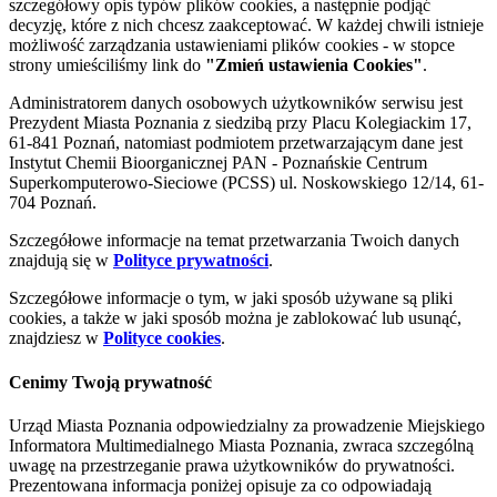
szczegółowy opis typów plików cookies, a następnie podjąć
decyzję, które z nich chcesz zaakceptować. W każdej chwili istnieje
możliwość zarządzania ustawieniami plików cookies - w stopce
strony umieściliśmy link do
"Zmień ustawienia Cookies"
.
Administratorem danych osobowych użytkowników serwisu jest
Prezydent Miasta Poznania z siedzibą przy Placu Kolegiackim 17,
61-841 Poznań, natomiast podmiotem przetwarzającym dane jest
Instytut Chemii Bioorganicznej PAN - Poznańskie Centrum
Superkomputerowo-Sieciowe (PCSS) ul. Noskowskiego 12/14, 61-
704 Poznań.
Szczegółowe informacje na temat przetwarzania Twoich danych
znajdują się w
Polityce prywatności
.
Szczegółowe informacje o tym, w jaki sposób używane są pliki
cookies, a także w jaki sposób można je zablokować lub usunąć,
znajdziesz w
Polityce cookies
.
Cenimy Twoją prywatność
Urząd Miasta Poznania odpowiedzialny za prowadzenie Miejskiego
Informatora Multimedialnego Miasta Poznania, zwraca szczególną
uwagę na przestrzeganie prawa użytkowników do prywatności.
Prezentowana informacja poniżej opisuje za co odpowiadają