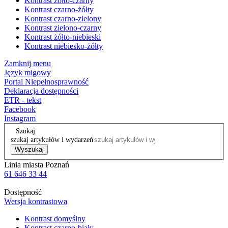
Kontrast żółto-czarny
Kontrast czarno-żółty
Kontrast czarno-zielony
Kontrast zielono-czarny
Kontrast żółto-niebieski
Kontrast niebiesko-żółty
Zamknij menu
Język migowy
Portal Niepełnosprawność
Deklaracja dostępności
ETR - tekst
Facebook
Instagram
Szukaj
szukaj artykułów i wydarzeń
Wyszukaj
Linia miasta Poznań
61 646 33 44
Dostępność
Wersja kontrastowa
Kontrast domyślny
Kontrast czarno-biały