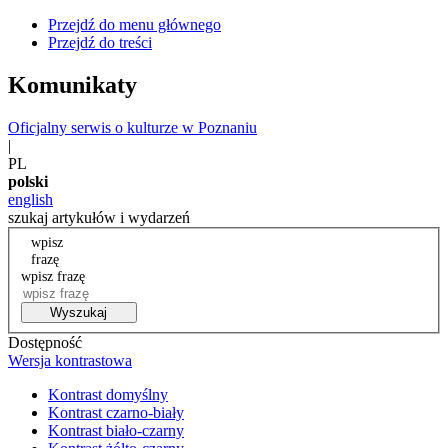
Przejdź do menu głównego
Przejdź do treści
Komunikaty
Oficjalny serwis o kulturze w Poznaniu
|
PL
polski
english
szukaj artykułów i wydarzeń
wpisz
frazę
wpisz frazę
Wyszukaj
Dostępność
Wersja kontrastowa
Kontrast domyślny
Kontrast czarno-biały
Kontrast biało-czarny