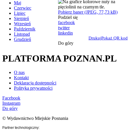
Maj
Czerwiec
Pobierz baner (JPEG, 77,73 kB)
Lipiec
Podziel się
Sierpień
facebook
Wrzesień
twitter
Październik
linkedin
Listopad
Drukuj
Pokaż QR kod
Grudzień
Do góry
PLATFORMA POZNAN.PL
O nas
Kontakt
Deklaracja dostępności
Polityka prywatności
Facebook
Instagram
Do góry
© Wydawnictwo Miejskie Posnania
Partner technologiczny: