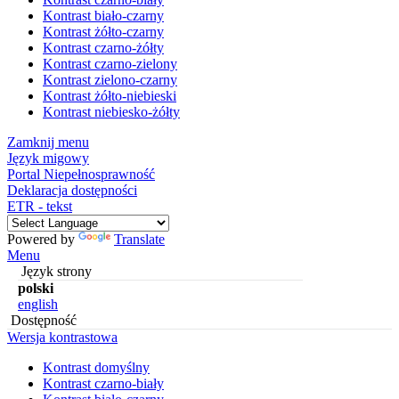
Kontrast biało-czarny
Kontrast żółto-czarny
Kontrast czarno-żółty
Kontrast czarno-zielony
Kontrast zielono-czarny
Kontrast żółto-niebieski
Kontrast niebiesko-żółty
Zamknij menu
Język migowy
Portal Niepełnosprawność
Deklaracja dostępności
ETR - tekst
Powered by
Translate
Menu
Język strony
polski
english
Dostępność
Wersja kontrastowa
Kontrast domyślny
Kontrast czarno-biały