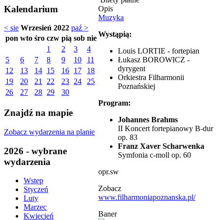
Kalendarium
Opis
Muzyka
< sie
Wrzesień 2022
paź >
Wystąpią:
pon
wto
śro
czw
pią
sob
nie
1
2
3
4
Louis LORTIE - fortepian
Łukasz BOROWICZ -
5
6
7
8
9
10
11
dyrygent
12
13
14
15
16
17
18
Orkiestra Filharmonii
19
20
21
22
23
24
25
Poznańskiej
26
27
28
29
30
Program:
Znajdź na mapie
Johannes Brahms
II Koncert fortepianowy B-dur
Zobacz wydarzenia na planie
op. 83
Franz Xaver Scharwenka
2026 - wybrane
Symfonia c-moll op. 60
wydarzenia
opr.sw
Wstęp
Zobacz
Styczeń
www.filharmoniapoznanska.pl/
Luty
Marzec
Baner
Kwiecień