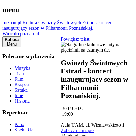
menu
poznan.pl
Kultura
Gwiazdy Światowych Estrad - koncert
inaugurujący sezon w Filharmonii Poznańskiej.
Wróć do poznan.pl
Powiększ tekst
Kultura
Menu
Polecane wydarzenia
Gwiazdy Światowych
Muzyka
Estrad - koncert
Teatr
inaugurujący sezon w
Film
Książki
Filharmonii
Sztuka
Poznańskiej.
Inne
Historia
30.09.2022
Repertuar
19:00
Kino
Aula UAM, ul. Wieniawskiego 1
Spektakle
Zobacz na mapie
Bilety płatne