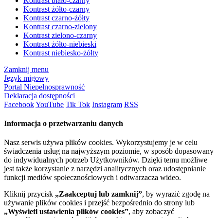
Kontrast biało-czarny
Kontrast żółto-czarny
Kontrast czarno-żółty
Kontrast czarno-zielony
Kontrast zielono-czarny
Kontrast żółto-niebieski
Kontrast niebiesko-żółty
Zamknij menu
Język migowy
Portal Niepełnosprawność
Deklaracja dostępności
Facebook
YouTube
Tik Tok
Instagram
RSS
Informacja o przetwarzaniu danych
Nasz serwis używa plików cookies. Wykorzystujemy je w celu
świadczenia usług na najwyższym poziomie, w sposób dopasowany
do indywidualnych potrzeb Użytkowników. Dzięki temu możliwe
jest także korzystanie z narzędzi analitycznych oraz udostępnianie
funkcji mediów społecznościowych i odtwarzacza wideo.
Kliknij przycisk
„Zaakceptuj lub zamknij”
, by wyrazić zgodę na
używanie plików cookies i przejść bezpośrednio do strony lub
„Wyświetl ustawienia plików cookies”
, aby zobaczyć