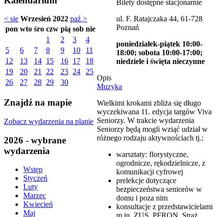
Kalendarium
Bilety dostępne stacjonarnie
ul. F. Ratajczaka 44, 61-728
< sie
Wrzesień 2022
paź >
Poznań
pon
wto
śro
czw
pią
sob
nie
1
2
3
4
poniedziałek-piątek 10:00-
5
6
7
8
9
10
11
18:00; sobota 10:00-17:00;
12
13
14
15
16
17
18
niedziele i święta nieczynne
19
20
21
22
23
24
25
Opis
26
27
28
29
30
Muzyka
Znajdź na mapie
Wielkimi krokami zbliża się długo
wyczekiwana 11. edycja targów Viva
Seniorzy. W trakcie wydarzenia
Zobacz wydarzenia na planie
Seniorzy będą mogli wziąć udział w
różnego rodzaju aktywnościach tj.:
2026 - wybrane
wydarzenia
warsztaty: florystyczne,
ogrodnicze, rękodzielnicze, z
Wstęp
komunikacji cyfrowej
Styczeń
prelekcje dotyczące
Luty
bezpieczeństwa seniorów w
Marzec
domu i poza nim
Kwiecień
konsultacje z przedstawicielami
Maj
m.in. ZUS, PFRON, Straż