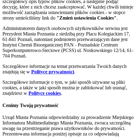
szczegółowy opis typów plików cookies, a następnie podjąć
decyzję, które z nich chcesz zaakceptować. W każdej chwili istnieje
możliwość zarządzania ustawieniami plików cookies - w stopce
strony umieściliśmy link do
"Zmień ustawienia Cookies"
.
Administratorem danych osobowych użytkowników serwisu jest
Prezydent Miasta Poznania z siedzibą przy Placu Kolegiackim 17,
61-841 Poznań, natomiast podmiotem przetwarzającym dane jest
Instytut Chemii Bioorganicznej PAN - Poznańskie Centrum
Superkomputerowo-Sieciowe (PCSS) ul. Noskowskiego 12/14, 61-
704 Poznań.
Szczegółowe informacje na temat przetwarzania Twoich danych
znajdują się w
Polityce prywatności
.
Szczegółowe informacje o tym, w jaki sposób używane są pliki
cookies, a także w jaki sposób można je zablokować lub usunąć,
znajdziesz w
Polityce cookies
.
Cenimy Twoją prywatność
Urząd Miasta Poznania odpowiedzialny za prowadzenie Miejskiego
Informatora Multimedialnego Miasta Poznania, zwraca szczególną
uwagę na przestrzeganie prawa użytkowników do prywatności.
Prezentowana informacja poniżej opisuje za co odpowiadają