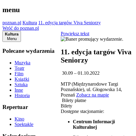
menu
poznan.pl
Kultura
11. edycja targów Viva Seniorzy
Wróć do poznan.pl
Powiększ tekst
Kultura
Menu
Polecane wydarzenia
11. edycja targów Viva
Seniorzy
Muzyka
Teatr
30.09 – 01.10.2022
Film
Książki
MTP (Międzynarodowe Targi
Sztuka
Poznańskie), ul. Głogowska 14,
Inne
Poznań
Zobacz na mapie
Historia
Bilety płatne
Bilety
Repertuar
Dostępne stacjonarnie:
Kino
Centrum Informacji
Spektakle
Kulturalnej