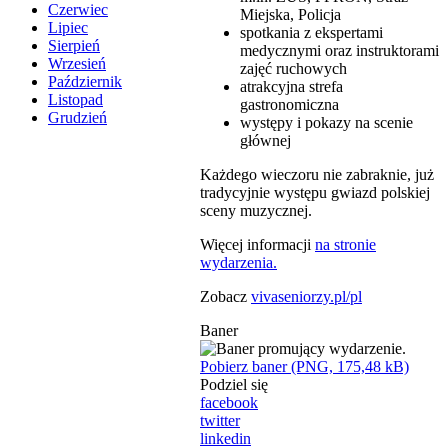
Czerwiec
Miejska, Policja
Lipiec
spotkania z ekspertami
Sierpień
medycznymi oraz instruktorami
Wrzesień
zajęć ruchowych
Październik
atrakcyjna strefa
Listopad
gastronomiczna
Grudzień
występy i pokazy na scenie
głównej
Każdego wieczoru nie zabraknie, już
tradycyjnie występu gwiazd polskiej
sceny muzycznej.
Więcej informacji
na stronie
wydarzenia.
Zobacz
vivaseniorzy.pl/pl
Baner
Pobierz baner (PNG, 175,48 kB)
Podziel się
facebook
twitter
linkedin