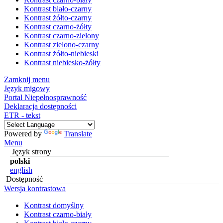
Kontrast biało-czarny
Kontrast żółto-czarny
Kontrast czarno-żółty
Kontrast czarno-zielony
Kontrast zielono-czarny
Kontrast żółto-niebieski
Kontrast niebiesko-żółty
Zamknij menu
Język migowy
Portal Niepełnosprawność
Deklaracja dostępności
ETR - tekst
Powered by
Translate
Menu
Język strony
polski
english
Dostępność
Wersja kontrastowa
Kontrast domyślny
Kontrast czarno-biały