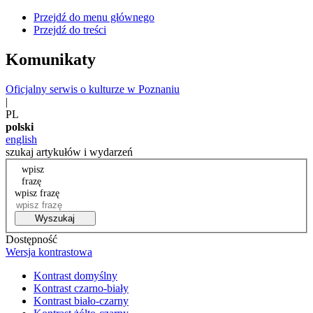
Przejdź do menu głównego
Przejdź do treści
Komunikaty
Oficjalny serwis o kulturze w Poznaniu
|
PL
polski
english
szukaj artykułów i wydarzeń
wpisz
frazę
wpisz frazę
Wyszukaj
Dostępność
Wersja kontrastowa
Kontrast domyślny
Kontrast czarno-biały
Kontrast biało-czarny