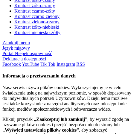
Kontrast biało-czarny
Kontrast żółto-czarny
Kontrast czarno-żółty
Kontrast czarno-zielony
Kontrast zielono-czarny
Kontrast żółto-niebieski
Kontrast niebiesko-żółty
Zamknij menu
Język migowy
Portal Niepełnosprawność
Deklaracja dostępności
Facebook
YouTube
Tik Tok
Instagram
RSS
Informacja o przetwarzaniu danych
Nasz serwis używa plików cookies. Wykorzystujemy je w celu
świadczenia usług na najwyższym poziomie, w sposób dopasowany
do indywidualnych potrzeb Użytkowników. Dzięki temu możliwe
jest także korzystanie z narzędzi analitycznych oraz udostępnianie
funkcji mediów społecznościowych i odtwarzacza wideo.
Kliknij przycisk
„Zaakceptuj lub zamknij”
, by wyrazić zgodę na
używanie plików cookies i przejść bezpośrednio do strony lub
„Wyświetl ustawienia plików cookies”
, aby zobaczyć