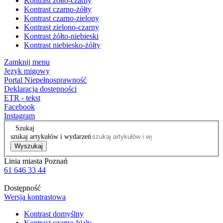
Kontrast żółto-czarny
Kontrast czarno-żółty
Kontrast czarno-zielony
Kontrast zielono-czarny
Kontrast żółto-niebieski
Kontrast niebiesko-żółty
Zamknij menu
Język migowy
Portal Niepełnosprawność
Deklaracja dostępności
ETR - tekst
Facebook
Instagram
Szukaj
szukaj artykułów i wydarzeń
Wyszukaj
Linia miasta Poznań
61 646 33 44
Dostępność
Wersja kontrastowa
Kontrast domyślny
Kontrast czarno-biały