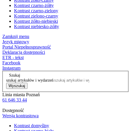
Kontrast żółto-czarny
Kontrast czarno-żółty
Kontrast czarno-zielony
Kontrast zielono-czarny
Kontrast żółto-niebieski
Kontrast niebiesko-żółty
Zamknij menu
Język migowy
Portal Niepełnosprawność
Deklaracja dostępności
ETR - tekst
Facebook
Instagram
Szukaj
szukaj artykułów i wydarzeń
Wyszukaj
Linia miasta Poznań
61 646 33 44
Dostępność
Wersja kontrastowa
Kontrast domyślny
Kontrast czarno-biały