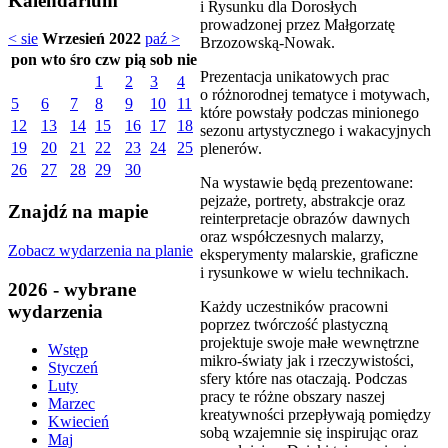
Kalendarium
i Rysunku dla Dorosłych
prowadzonej przez Małgorzatę
< sie
Wrzesień 2022
paź >
Brzozowską-Nowak.
pon
wto
śro
czw
pią
sob
nie
Prezentacja unikatowych prac
1
2
3
4
o różnorodnej tematyce i motywach,
5
6
7
8
9
10
11
które powstały podczas minionego
12
13
14
15
16
17
18
sezonu artystycznego i wakacyjnych
19
20
21
22
23
24
25
plenerów.
26
27
28
29
30
Na wystawie będą prezentowane:
pejzaże, portrety, abstrakcje oraz
Znajdź na mapie
reinterpretacje obrazów dawnych
oraz współczesnych malarzy,
Zobacz wydarzenia na planie
eksperymenty malarskie, graficzne
i rysunkowe w wielu technikach.
2026 - wybrane
Każdy uczestników pracowni
wydarzenia
poprzez twórczość plastyczną
projektuje swoje małe wewnętrzne
Wstęp
mikro-światy jak i rzeczywistości,
Styczeń
sfery które nas otaczają. Podczas
Luty
pracy te różne obszary naszej
Marzec
kreatywności przepływają pomiędzy
Kwiecień
sobą wzajemnie się inspirując oraz
Maj