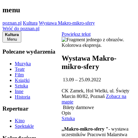
menu
poznan.pl
Kultura
Wystawa Makro-mikro-sfery
Wróć do poznan.pl
Powiększ tekst
Kultura
Menu
Polecane wydarzenia
Wystawa Makro-
Muzyka
mikro-sfery
Teatr
Film
13.09 – 25.09.2022
Książki
Sztuka
CK Zamek, Hol Wielki, ul. Święty
Inne
Marcin 80/82, Poznań
Zobacz na
Historia
mapie
Bilety darmowe
Repertuar
Opis
Sztuka
Kino
Spektakle
,,Makro-mikro-sfery "
- wystawa
uczestników Pracowni Malarstwa