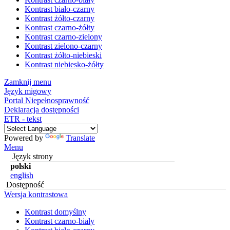
Kontrast biało-czarny
Kontrast żółto-czarny
Kontrast czarno-żółty
Kontrast czarno-zielony
Kontrast zielono-czarny
Kontrast żółto-niebieski
Kontrast niebiesko-żółty
Zamknij menu
Język migowy
Portal Niepełnosprawność
Deklaracja dostępności
ETR - tekst
Powered by
Translate
Menu
Język strony
polski
english
Dostępność
Wersja kontrastowa
Kontrast domyślny
Kontrast czarno-biały