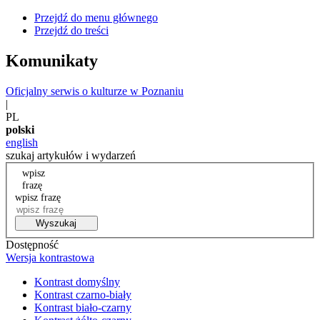
Przejdź do menu głównego
Przejdź do treści
Komunikaty
Oficjalny serwis o kulturze w Poznaniu
|
PL
polski
english
szukaj artykułów i wydarzeń
wpisz
frazę
wpisz frazę
Wyszukaj
Dostępność
Wersja kontrastowa
Kontrast domyślny
Kontrast czarno-biały
Kontrast biało-czarny