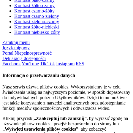
Kontrast biało-czarny
Kontrast żółto-czarny
Kontrast czarno-żółty
Kontrast czarno-zielony
Kontrast zielono-czarny
Kontrast żółto-niebieski
Kontrast niebiesko-żółty
Zamknij menu
Język migowy
Portal Niepełnosprawność
Deklaracja dostępności
Facebook
YouTube
Tik Tok
Instagram
RSS
Informacja o przetwarzaniu danych
Nasz serwis używa plików cookies. Wykorzystujemy je w celu
świadczenia usług na najwyższym poziomie, w sposób dopasowany
do indywidualnych potrzeb Użytkowników. Dzięki temu możliwe
jest także korzystanie z narzędzi analitycznych oraz udostępnianie
funkcji mediów społecznościowych i odtwarzacza wideo.
Kliknij przycisk
„Zaakceptuj lub zamknij”
, by wyrazić zgodę na
używanie plików cookies i przejść bezpośrednio do strony lub
„Wyświetl ustawienia plików cookies”
, aby zobaczyć