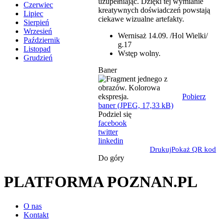
uzupełniając. Dzięki tej wymianie
Czerwiec
kreatywnych doświadczeń powstają
Lipiec
ciekawe wizualne artefakty.
Sierpień
Wrzesień
Wernisaż 14.09. /Hol Wielki/
Październik
g.17
Listopad
Wstęp wolny.
Grudzień
Baner
Pobierz
baner (JPEG, 17,33 kB)
Podziel się
facebook
twitter
linkedin
Drukuj
Pokaż QR kod
Do góry
PLATFORMA POZNAN.PL
O nas
Kontakt