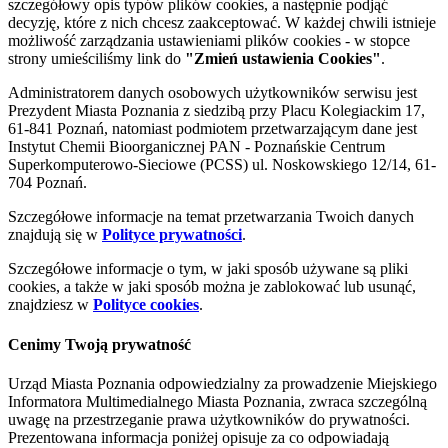
szczegółowy opis typów plików cookies, a następnie podjąć
decyzję, które z nich chcesz zaakceptować. W każdej chwili istnieje
możliwość zarządzania ustawieniami plików cookies - w stopce
strony umieściliśmy link do
"Zmień ustawienia Cookies"
.
Administratorem danych osobowych użytkowników serwisu jest
Prezydent Miasta Poznania z siedzibą przy Placu Kolegiackim 17,
61-841 Poznań, natomiast podmiotem przetwarzającym dane jest
Instytut Chemii Bioorganicznej PAN - Poznańskie Centrum
Superkomputerowo-Sieciowe (PCSS) ul. Noskowskiego 12/14, 61-
704 Poznań.
Szczegółowe informacje na temat przetwarzania Twoich danych
znajdują się w
Polityce prywatności
.
Szczegółowe informacje o tym, w jaki sposób używane są pliki
cookies, a także w jaki sposób można je zablokować lub usunąć,
znajdziesz w
Polityce cookies
.
Cenimy Twoją prywatność
Urząd Miasta Poznania odpowiedzialny za prowadzenie Miejskiego
Informatora Multimedialnego Miasta Poznania, zwraca szczególną
uwagę na przestrzeganie prawa użytkowników do prywatności.
Prezentowana informacja poniżej opisuje za co odpowiadają