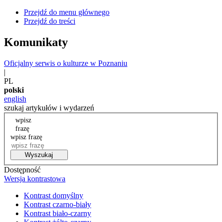
Przejdź do menu głównego
Przejdź do treści
Komunikaty
Oficjalny serwis o kulturze w Poznaniu
|
PL
polski
english
szukaj artykułów i wydarzeń
wpisz
frazę
wpisz frazę
Wyszukaj
Dostępność
Wersja kontrastowa
Kontrast domyślny
Kontrast czarno-biały
Kontrast biało-czarny