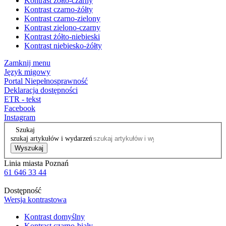
Kontrast żółto-czarny
Kontrast czarno-żółty
Kontrast czarno-zielony
Kontrast zielono-czarny
Kontrast żółto-niebieski
Kontrast niebiesko-żółty
Zamknij menu
Język migowy
Portal Niepełnosprawność
Deklaracja dostępności
ETR - tekst
Facebook
Instagram
Szukaj
szukaj artykułów i wydarzeń
Wyszukaj
Linia miasta Poznań
61 646 33 44
Dostępność
Wersja kontrastowa
Kontrast domyślny
Kontrast czarno-biały