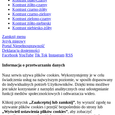
Kontrast biało-czarny
Kontrast żółto-czarny
Kontrast czarno-żółty
Kontrast czarno-zielony
Kontrast zielono-czarny
Kontrast żółto-niebieski
Kontrast niebiesko-żółty
Zamknij menu
Język migowy
Portal Niepełnosprawność
Deklaracja dostępności
Facebook
YouTube
Tik Tok
Instagram
RSS
Informacja o przetwarzaniu danych
Nasz serwis używa plików cookies. Wykorzystujemy je w celu
świadczenia usług na najwyższym poziomie, w sposób dopasowany
do indywidualnych potrzeb Użytkowników. Dzięki temu możliwe
jest także korzystanie z narzędzi analitycznych oraz udostępnianie
funkcji mediów społecznościowych i odtwarzacza wideo.
Kliknij przycisk
„Zaakceptuj lub zamknij”
, by wyrazić zgodę na
używanie plików cookies i przejść bezpośrednio do strony lub
„Wyświetl ustawienia plików cookies”
, aby zobaczyć