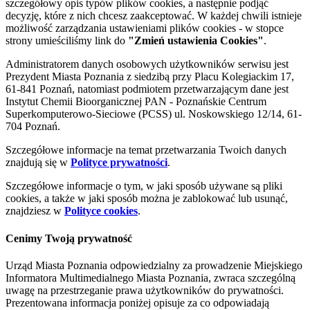
szczegółowy opis typów plików cookies, a następnie podjąć
decyzję, które z nich chcesz zaakceptować. W każdej chwili istnieje
możliwość zarządzania ustawieniami plików cookies - w stopce
strony umieściliśmy link do
"Zmień ustawienia Cookies"
.
Administratorem danych osobowych użytkowników serwisu jest
Prezydent Miasta Poznania z siedzibą przy Placu Kolegiackim 17,
61-841 Poznań, natomiast podmiotem przetwarzającym dane jest
Instytut Chemii Bioorganicznej PAN - Poznańskie Centrum
Superkomputerowo-Sieciowe (PCSS) ul. Noskowskiego 12/14, 61-
704 Poznań.
Szczegółowe informacje na temat przetwarzania Twoich danych
znajdują się w
Polityce prywatności
.
Szczegółowe informacje o tym, w jaki sposób używane są pliki
cookies, a także w jaki sposób można je zablokować lub usunąć,
znajdziesz w
Polityce cookies
.
Cenimy Twoją prywatność
Urząd Miasta Poznania odpowiedzialny za prowadzenie Miejskiego
Informatora Multimedialnego Miasta Poznania, zwraca szczególną
uwagę na przestrzeganie prawa użytkowników do prywatności.
Prezentowana informacja poniżej opisuje za co odpowiadają