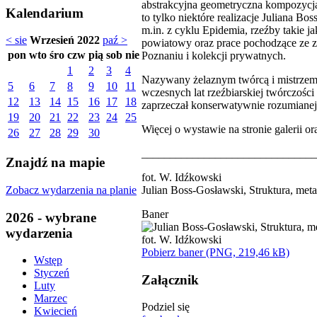
abstrakcyjna geometryczna kompozycj
Kalendarium
to tylko niektóre realizacje Juliana Bo
m.in. z cyklu Epidemia, rzeźby takie j
< sie
Wrzesień 2022
paź >
powiatowy oraz prace pochodzące z
pon
wto
śro
czw
pią
sob
nie
Poznaniu i kolekcji prywatnych.
1
2
3
4
Nazywany żelaznym twórcą i mistrzem
5
6
7
8
9
10
11
wczesnych lat rzeźbiarskiej twórczości
12
13
14
15
16
17
18
zaprzeczał konserwatywnie rozumianej 
19
20
21
22
23
24
25
Więcej o wystawie na stronie galerii 
26
27
28
29
30
_______________________________
Znajdź na mapie
fot. W. Idźkowski
Zobacz wydarzenia na planie
Julian Boss-Gosławski, Struktura, met
Baner
2026 - wybrane
wydarzenia
Pobierz baner (PNG, 219,46 kB)
Wstęp
Styczeń
Załącznik
Luty
Marzec
Podziel się
Kwiecień