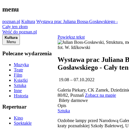
menu
poznan.pl
Kultura
Wystawa prac Juliana Bossa-Gosławskiego -
Cały ten złom
Wróć do poznan.pl
Powiększ tekst
Kultura
Menu
Polecane wydarzenia
Wystawa prac Juliana B
Muzyka
Gosławskiego - Cały te
Teatr
Film
19.08 – 07.10.2022
Książki
Sztuka
Galeria Piekary, CK Zamek, Dziedzini
Inne
80/82, Poznań
Zobacz na mapie
Historia
Bilety darmowe
Opis
Repertuar
Sztuka
Kino
Ozdobne lampy przed Narodową Galeri
Spektakle
kraty poznańskiej Szkoły Baletowej, U