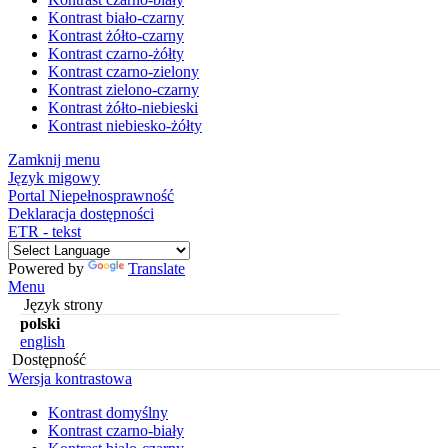
Kontrast biało-czarny
Kontrast żółto-czarny
Kontrast czarno-żółty
Kontrast czarno-zielony
Kontrast zielono-czarny
Kontrast żółto-niebieski
Kontrast niebiesko-żółty
Zamknij menu
Język migowy
Portal Niepełnosprawność
Deklaracja dostępności
ETR - tekst
Powered by
Translate
Menu
Język strony
polski
english
Dostępność
Wersja kontrastowa
Kontrast domyślny
Kontrast czarno-biały