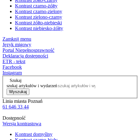
Kontrast żółto-czarny
Kontrast czarno-żółty
Kontrast czarno-zielony
Kontrast zielono-czarny
Kontrast żółto-niebieski
Kontrast niebiesko-żółty
Zamknij menu
Język migowy
Portal Niepełnosprawność
Deklaracja dostępności
ETR - tekst
Facebook
Instagram
Szukaj
szukaj artykułów i wydarzeń
Wyszukaj
Linia miasta Poznań
61 646 33 44
Dostępność
Wersja kontrastowa
Kontrast domyślny
Kontrast czarno-biały