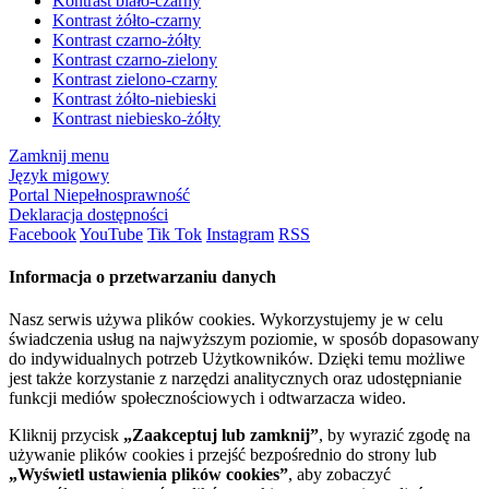
Kontrast biało-czarny
Kontrast żółto-czarny
Kontrast czarno-żółty
Kontrast czarno-zielony
Kontrast zielono-czarny
Kontrast żółto-niebieski
Kontrast niebiesko-żółty
Zamknij menu
Język migowy
Portal Niepełnosprawność
Deklaracja dostępności
Facebook
YouTube
Tik Tok
Instagram
RSS
Informacja o przetwarzaniu danych
Nasz serwis używa plików cookies. Wykorzystujemy je w celu
świadczenia usług na najwyższym poziomie, w sposób dopasowany
do indywidualnych potrzeb Użytkowników. Dzięki temu możliwe
jest także korzystanie z narzędzi analitycznych oraz udostępnianie
funkcji mediów społecznościowych i odtwarzacza wideo.
Kliknij przycisk
„Zaakceptuj lub zamknij”
, by wyrazić zgodę na
używanie plików cookies i przejść bezpośrednio do strony lub
„Wyświetl ustawienia plików cookies”
, aby zobaczyć