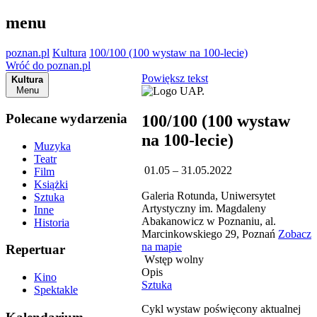
menu
poznan.pl
Kultura
100/100 (100 wystaw na 100-lecie)
Wróć do poznan.pl
Powiększ tekst
Kultura
Menu
Polecane wydarzenia
100/100 (100 wystaw
na 100-lecie)
Muzyka
Teatr
01.05 – 31.05.2022
Film
Książki
Galeria Rotunda, Uniwersytet
Sztuka
Artystyczny im. Magdaleny
Inne
Abakanowicz w Poznaniu, al.
Historia
Marcinkowskiego 29, Poznań
Zobacz
na mapie
Repertuar
Wstęp wolny
Opis
Kino
Sztuka
Spektakle
Cykl wystaw poświęcony aktualnej