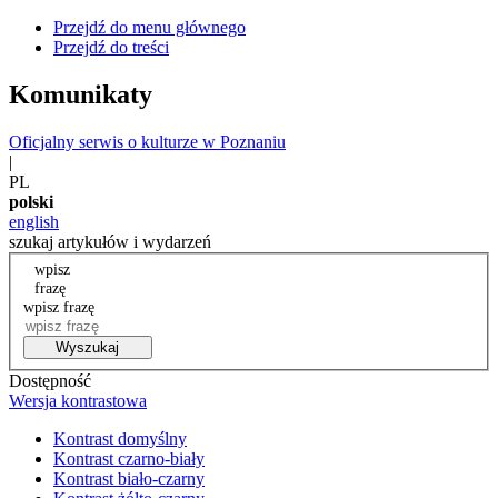
Przejdź do menu głównego
Przejdź do treści
Komunikaty
Oficjalny serwis o kulturze w Poznaniu
|
PL
polski
english
szukaj artykułów i wydarzeń
wpisz
frazę
wpisz frazę
Wyszukaj
Dostępność
Wersja kontrastowa
Kontrast domyślny
Kontrast czarno-biały
Kontrast biało-czarny