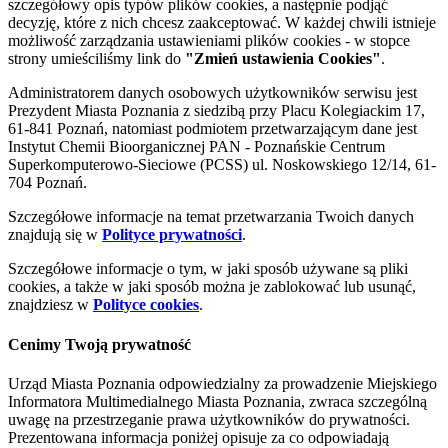
szczegółowy opis typów plików cookies, a następnie podjąć
decyzję, które z nich chcesz zaakceptować. W każdej chwili istnieje
możliwość zarządzania ustawieniami plików cookies - w stopce
strony umieściliśmy link do
"Zmień ustawienia Cookies"
.
Administratorem danych osobowych użytkowników serwisu jest
Prezydent Miasta Poznania z siedzibą przy Placu Kolegiackim 17,
61-841 Poznań, natomiast podmiotem przetwarzającym dane jest
Instytut Chemii Bioorganicznej PAN - Poznańskie Centrum
Superkomputerowo-Sieciowe (PCSS) ul. Noskowskiego 12/14, 61-
704 Poznań.
Szczegółowe informacje na temat przetwarzania Twoich danych
znajdują się w
Polityce prywatności
.
Szczegółowe informacje o tym, w jaki sposób używane są pliki
cookies, a także w jaki sposób można je zablokować lub usunąć,
znajdziesz w
Polityce cookies
.
Cenimy Twoją prywatność
Urząd Miasta Poznania odpowiedzialny za prowadzenie Miejskiego
Informatora Multimedialnego Miasta Poznania, zwraca szczególną
uwagę na przestrzeganie prawa użytkowników do prywatności.
Prezentowana informacja poniżej opisuje za co odpowiadają