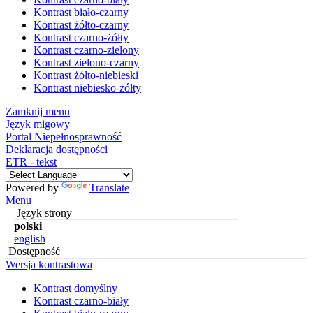
Kontrast biało-czarny
Kontrast żółto-czarny
Kontrast czarno-żółty
Kontrast czarno-zielony
Kontrast zielono-czarny
Kontrast żółto-niebieski
Kontrast niebiesko-żółty
Zamknij menu
Język migowy
Portal Niepełnosprawność
Deklaracja dostępności
ETR - tekst
Powered by
Translate
Menu
Język strony
polski
english
Dostępność
Wersja kontrastowa
Kontrast domyślny
Kontrast czarno-biały