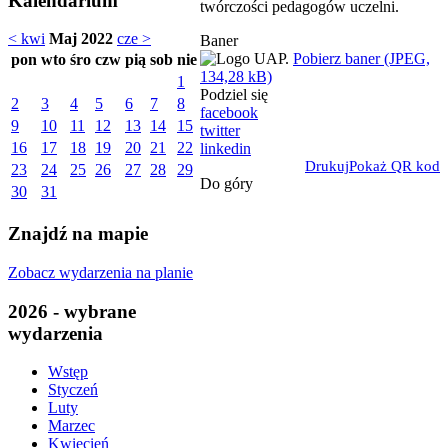
Kalendarium
twórczości pedagogów uczelni.
< kwi
Maj 2022
cze >
Baner
Pobierz baner (JPEG,
pon
wto
śro
czw
pią
sob
nie
134,28 kB)
1
Podziel się
2
3
4
5
6
7
8
facebook
9
10
11
12
13
14
15
twitter
16
17
18
19
20
21
22
linkedin
Drukuj
Pokaż QR kod
23
24
25
26
27
28
29
Do góry
30
31
Znajdź na mapie
Zobacz wydarzenia na planie
2026 - wybrane
wydarzenia
Wstęp
Styczeń
Luty
Marzec
Kwiecień