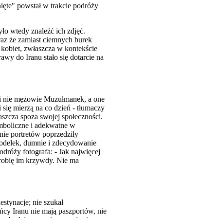
ięte" powstał w trakcie podróży
ło wtedy znaleźć ich zdjęć.
raz że zamiast ciemnych burek
 kobiet, zwłaszcza w kontekście
y do Iranu stało się dotarcie na
ali nie mężowie Muzułmanek, a one
 się mierzą na co dzień - tłumaczy
szcza spoza swojej społeczności.
mboliczne i adekwatne w
nie portretów poprzedziły
modelek, dumnie i zdecydowanie
dróży fotografa: - Jak najwięcej
 zrobię im krzywdy. Nie ma
stynacje; nie szukał
ńcy Iranu nie mają paszportów, nie