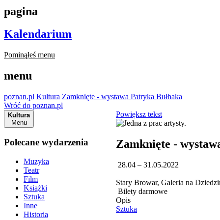
pagina
Kalendarium
Pominąłeś menu
menu
poznan.pl
Kultura
Zamknięte - wystawa Patryka Bułhaka
Wróć do poznan.pl
Powiększ tekst
Kultura
Menu
Polecane wydarzenia
Zamknięte - wystaw
Muzyka
28.04 – 31.05.2022
Teatr
Film
Stary Browar, Galeria na Dziedzi
Książki
Bilety darmowe
Sztuka
Opis
Inne
Sztuka
Historia