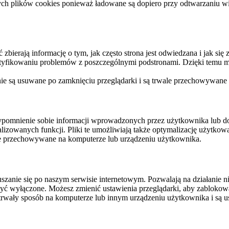
ych plików cookies ponieważ ładowane są dopiero przy odtwarzaniu wid
ierają informację o tym, jak często strona jest odwiedzana i jak się z 
ntyfikowaniu problemów z poszczególnymi podstronami. Dzięki temu mo
 nie są usuwane po zamknięciu przeglądarki i są trwale przechowywane
rzypomnienie sobie informacji wprowadzonych przez użytkownika lub 
nalizowanych funkcji. Pliki te umożliwiają także optymalizację użytko
ale przechowywane na komputerze lub urządzeniu użytkownika.
szanie się po naszym serwisie internetowym. Pozwalają na działanie ni
yć wyłączone. Możesz zmienić ustawienia przeglądarki, aby zablokować
trwały sposób na komputerze lub innym urządzeniu użytkownika i są u