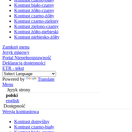
Kontrast biało-czarny
Kontrast żółto-czarny
Kontrast czarno-żółty
Kontrast czarno-zielony
Kontrast zielono-czarny
Kontrast żółto-niebieski
Kontrast niebiesko-żółty
Zamknij menu
Język migowy
Portal Niepełnosprawność
Deklaracja dostępności
ETR - tekst
Powered by
Translate
Menu
Język strony
polski
english
Dostępność
Wersja kontrastowa
Kontrast domyślny
Kontrast czarno-biały