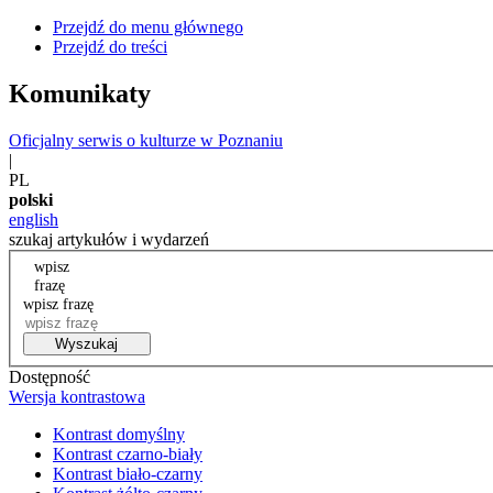
Przejdź do menu głównego
Przejdź do treści
Komunikaty
Oficjalny serwis o kulturze w Poznaniu
|
PL
polski
english
szukaj artykułów i wydarzeń
wpisz
frazę
wpisz frazę
Wyszukaj
Dostępność
Wersja kontrastowa
Kontrast domyślny
Kontrast czarno-biały
Kontrast biało-czarny