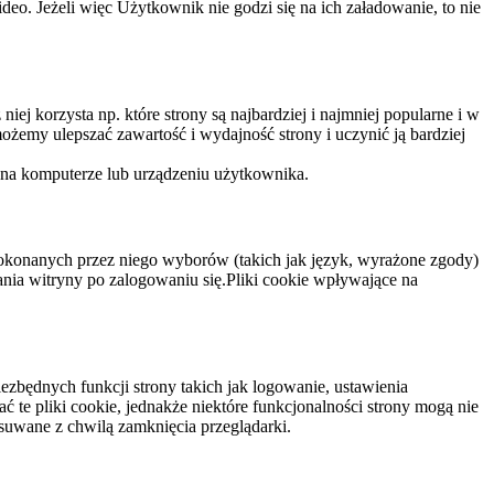
eo. Jeżeli więc Użytkownik nie godzi się na ich załadowanie, to nie
niej korzysta np. które strony są najbardziej i najmniej popularne i w
żemy ulepszać zawartość i wydajność strony i uczynić ją bardziej
 na komputerze lub urządzeniu użytkownika.
dokonanych przez niego wyborów (takich jak język, wyrażone zgody)
wania witryny po zalogowaniu się.Pliki cookie wpływające na
ezbędnych funkcji strony takich jak logowanie, ustawienia
 te pliki cookie, jednakże niektóre funkcjonalności strony mogą nie
suwane z chwilą zamknięcia przeglądarki.