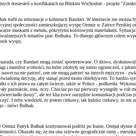
lnych doniesień o konflikatach na Bliskim Wschodzie - projekt "Zamkn
k trafił na informacje o kobietach Bandari. W internecie nie można by
dycyjnej społeczności zamieszkującej wyspę Ormuz w Zatoce Perskiej o
twarze maskami z metalu, pokrytymi kolorowymi materiałami. Sytuacja
ajważniejszych tematów prac Bułhaka. To dlatego głównym celem wypraw
anek wyspy.
ię narada, czy Bandari mogą zostać sportretowane. O dziwo, dyskutow
agi i manifest wolności, na które zdobyły się mimo ograniczeń, z jakimi
nawet na nie patrzeć, one nie mogą patrzeć na innych mężczyzn - zwła
y świadomą decyzję, aby stanąć przed moim obiektywem. To bardzo sy
walki o ich prawa na całym świecie, także w Polsce - podkreśla. Wykona
ły paznokcie, usta, oczy. Chociaż po raz pierwszy wystąpiły w roli 
zwierciadło duszy", ale też kluczowe narzędzie komunikacji podczas po
czyć. I żeby wiedzieli, że jestem ciekawy, tak ludzko ciekawy, że nie
ego - mówi Bułhak.
e Ormuz Patryk Bułhak kontynuował podróż po Iranie. Omijał słynne de
dzienności. Okazało się, że ma ona sztywne geograficzne ramy - mieszka