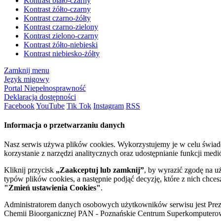
Kontrast biało-czarny
Kontrast żółto-czarny
Kontrast czarno-żółty
Kontrast czarno-zielony
Kontrast zielono-czarny
Kontrast żółto-niebieski
Kontrast niebiesko-żółty
Zamknij menu
Język migowy
Portal Niepełnosprawność
Deklaracja dostępności
Facebook
YouTube
Tik Tok
Instagram
RSS
Informacja o przetwarzaniu danych
Nasz serwis używa plików cookies. Wykorzystujemy je w celu świa
korzystanie z narzędzi analitycznych oraz udostępnianie funkcji me
Kliknij przycisk
„Zaakceptuj lub zamknij”
, by wyrazić zgodę na u
typów plików cookies, a następnie podjąć decyzję, które z nich chce
"Zmień ustawienia Cookies"
.
Administratorem danych osobowych użytkowników serwisu jest Prezyd
Chemii Bioorganicznej PAN - Poznańskie Centrum Superkomputerow