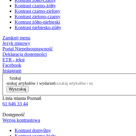
Kontrast żółto-czarny
Kontrast czarno-żółty
Kontrast czarno-zielony
Kontrast zielono-czarny
Kontrast żółto-niebieski
Kontrast niebiesko-żółty
Zamknij menu
Język migowy
Portal Niepełnosprawność
Deklaracja dostępności
ETR - tekst
Facebook
Instagram
Szukaj
szukaj artykułów i wydarzeń
Wyszukaj
Linia miasta Poznań
61 646 33 44
Dostępność
Wersja kontrastowa
Kontrast domyślny
Kontrast czarno-biały