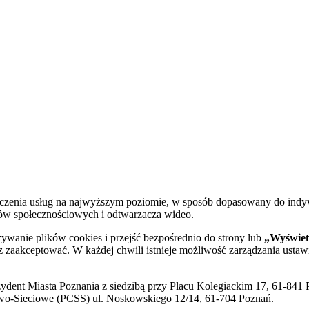
dczenia usług na najwyższym poziomie, w sposób dopasowany do indy
diów społecznościowych i odtwarzacza wideo.
żywanie plików cookies i przejść bezpośrednio do strony lub
„Wyświetl
sz zaakceptować. W każdej chwili istnieje możliwość zarządzania ustaw
ent Miasta Poznania z siedzibą przy Placu Kolegiackim 17, 61-841 P
o-Sieciowe (PCSS) ul. Noskowskiego 12/14, 61-704 Poznań.