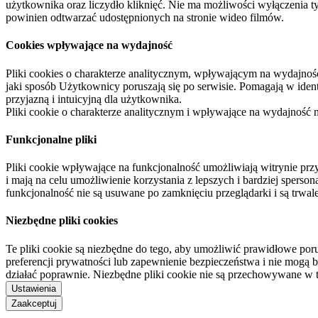
użytkownika oraz liczydło kliknięć. Nie ma możliwości wyłączenia t
powinien odtwarzać udostępnionych na stronie wideo filmów.
Cookies wpływające na wydajność
Pliki cookies o charakterze analitycznym, wpływającym na wydajność zb
jaki sposób Użytkownicy poruszają się po serwisie. Pomagają w ide
przyjazną i intuicyjną dla użytkownika.
Pliki cookie o charakterze analitycznym i wpływające na wydajność
Funkcjonalne pliki
Pliki cookie wpływające na funkcjonalność umożliwiają witrynie p
i mają na celu umożliwienie korzystania z lepszych i bardziej sperso
funkcjonalność nie są usuwane po zamknięciu przeglądarki i są trw
Niezbędne pliki cookies
Te pliki cookie są niezbędne do tego, aby umożliwić prawidłowe poru
preferencji prywatności lub zapewnienie bezpieczeństwa i nie mogą b
działać poprawnie. Niezbędne pliki cookie nie są przechowywane w 
Ustawienia
Zaakceptuj