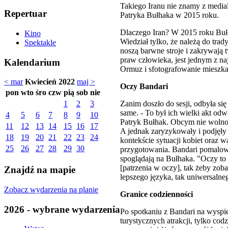
Takiego Iranu nie znamy z media
Repertuar
Patryka Bułhaka w 2015 roku.
Dlaczego Iran? W 2015 roku Bułha
Kino
Wiedział tylko, że należą do tra
Spektakle
noszą barwne stroje i zakrywają 
praw człowieka, jest jednym z n
Kalendarium
Ormuz i sfotografowanie mieszk
< mar
Kwiecień 2022
maj >
Oczy Bandari
pon
wto
śro
czw
pią
sob
nie
Zanim doszło do sesji, odbyła s
1
2
3
same. - To był ich wielki akt odw
4
5
6
7
8
9
10
Patryk Bułhak. Obcym nie wolno 
11
12
13
14
15
16
17
A jednak zaryzykowały i podjęł
18
19
20
21
22
23
24
kontekście sytuacji kobiet oraz 
25
26
27
28
29
30
przygotowania. Bandari pomalowa
spoglądają na Bułhaka. "Oczy to 
[patrzenia w oczy], tak żeby zoba
Znajdź na mapie
lepszego języka, tak uniwersaln
Zobacz wydarzenia na planie
Granice codzienności
2026 - wybrane wydarzenia
Po spotkaniu z Bandari na wyspi
turystycznych atrakcji, tylko co