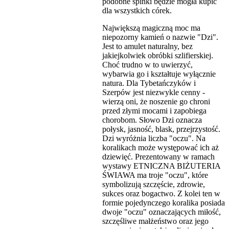
podobne spinki będzie mogła kupić
dla wszystkich córek.
Największą magiczną moc ma
niepozorny kamień o nazwie "Dzi".
Jest to amulet naturalny, bez
jakiejkolwiek obróbki szlifierskiej.
Choć trudno w to uwierzyć,
wybarwia go i kształtuje wyłącznie
natura. Dla Tybetańczyków i
Szerpów jest niezwykle cenny -
wierzą oni, że noszenie go chroni
przed złymi mocami i zapobiega
chorobom. Słowo Dzi oznacza
połysk, jasność, blask, przejrzystość.
Dzi wyróżnia liczba "oczu". Na
koralikach może występować ich aż
dziewięć. Prezentowany w ramach
wystawy ETNICZNA BIŻUTERIA
ŚWIAWA ma troje "oczu", które
symbolizują szczęście, zdrowie,
sukces oraz bogactwo. Z kolei ten w
formie pojedynczego koralika posiada
dwoje "oczu" oznaczających miłość,
szczęśliwe małżeństwo oraz jego