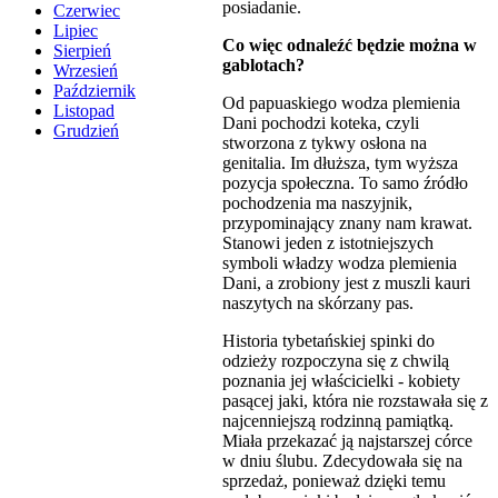
posiadanie.
Czerwiec
Lipiec
Co więc odnaleźć będzie można w
Sierpień
gablotach?
Wrzesień
Październik
Od papuaskiego wodza plemienia
Listopad
Dani pochodzi koteka, czyli
Grudzień
stworzona z tykwy osłona na
genitalia. Im dłuższa, tym wyższa
pozycja społeczna. To samo źródło
pochodzenia ma naszyjnik,
przypominający znany nam krawat.
Stanowi jeden z istotniejszych
symboli władzy wodza plemienia
Dani, a zrobiony jest z muszli kauri
naszytych na skórzany pas.
Historia tybetańskiej spinki do
odzieży rozpoczyna się z chwilą
poznania jej właścicielki - kobiety
pasącej jaki, która nie rozstawała się z
najcenniejszą rodzinną pamiątką.
Miała przekazać ją najstarszej córce
w dniu ślubu. Zdecydowała się na
sprzedaż, ponieważ dzięki temu