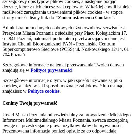
szczegółowy opis typów plików cookies, a następnie podjąć
decyzję, które z nich chcesz zaakceptować. W każdej chwili istnieje
możliwość zarządzania ustawieniami plików cookies - w stopce
strony umieściliśmy link do
"Zmień ustawienia Cookies"
.
Administratorem danych osobowych użytkowników serwisu jest
Prezydent Miasta Poznania z siedzibą przy Placu Kolegiackim 17,
61-841 Poznań, natomiast podmiotem przetwarzającym dane jest
Instytut Chemii Bioorganicznej PAN - Poznańskie Centrum
Superkomputerowo-Sieciowe (PCSS) ul. Noskowskiego 12/14, 61-
704 Poznań.
Szczegółowe informacje na temat przetwarzania Twoich danych
znajdują się w
Polityce prywatności
.
Szczegółowe informacje o tym, w jaki sposób używane są pliki
cookies, a także w jaki sposób można je zablokować lub usunąć,
znajdziesz w
Polityce cookies
.
Cenimy Twoją prywatność
Urząd Miasta Poznania odpowiedzialny za prowadzenie Miejskiego
Informatora Multimedialnego Miasta Poznania, zwraca szczególną
uwagę na przestrzeganie prawa użytkowników do prywatności.
Prezentowana informacja poniżej opisuje za co odpowiadają