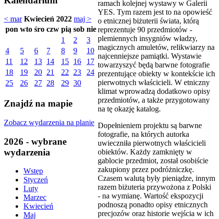
Kalendarium
ramach kolejnej wystawy w Galerii
YES. Tym razem jest to na opowieść
< mar
Kwiecień 2022
maj >
o etnicznej biżuterii świata, którą
pon
wto
śro
czw
pią
sob
nie
reprezentuje 90 przedmiotów -
plemiennych insygniów władzy,
1
2
3
magicznych amuletów, relikwiarzy na
4
5
6
7
8
9
10
najcenniejsze pamiątki. Wystawie
11
12
13
14
15
16
17
towarzyszyć będą barwne fotografie
18
19
20
21
22
23
24
prezentujące obiekty w kontekście ich
pierwotnych właścicieli. W etniczny
25
26
27
28
29
30
klimat wprowadzą dodatkowo opisy
przedmiotów, a także przygotowany
Znajdź na mapie
na tę okazję katalog.
Zobacz wydarzenia na planie
Dopełnieniem projektu są barwne
fotografie, na których autorka
2026 - wybrane
uwieczniła pierwotnych właścicieli
wydarzenia
obiektów. Każdy zamknięty w
gablocie przedmiot, został osobiście
zakupiony przez podróżniczkę.
Wstęp
Czasem walutą były pieniądze, innym
Styczeń
razem biżuteria przywożona z Polski
Luty
- na wymianę. Wartość ekspozycji
Marzec
podnoszą ponadto opisy etnicznych
Kwiecień
precjozów oraz historie wejścia w ich
Maj