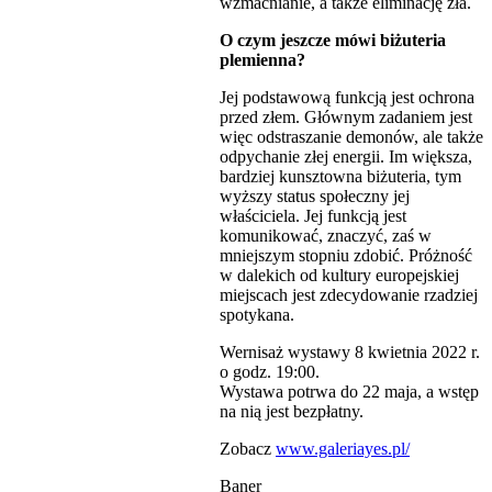
wzmacnianie, a także eliminację zła.
O czym jeszcze mówi biżuteria
plemienna?
Jej podstawową funkcją jest ochrona
przed złem. Głównym zadaniem jest
więc odstraszanie demonów, ale także
odpychanie złej energii. Im większa,
bardziej kunsztowna biżuteria, tym
wyższy status społeczny jej
właściciela. Jej funkcją jest
komunikować, znaczyć, zaś w
mniejszym stopniu zdobić. Próżność
w dalekich od kultury europejskiej
miejscach jest zdecydowanie rzadziej
spotykana.
Wernisaż wystawy 8 kwietnia 2022 r.
o godz. 19:00.
Wystawa potrwa do 22 maja, a wstęp
na nią jest bezpłatny.
Zobacz
www.galeriayes.pl/
Baner