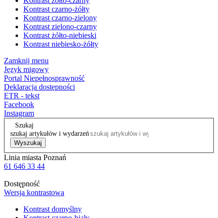
Kontrast żółto-czarny
Kontrast czarno-żółty
Kontrast czarno-zielony
Kontrast zielono-czarny
Kontrast żółto-niebieski
Kontrast niebiesko-żółty
Zamknij menu
Język migowy
Portal Niepełnosprawność
Deklaracja dostępności
ETR - tekst
Facebook
Instagram
Szukaj
szukaj artykułów i wydarzeń
Wyszukaj
Linia miasta Poznań
61 646 33 44
Dostępność
Wersja kontrastowa
Kontrast domyślny
Kontrast czarno-biały