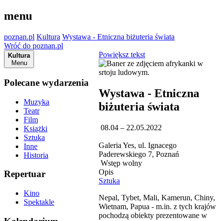
menu
poznan.pl
Kultura
Wystawa - Etniczna biżuteria świata
Wróć do poznan.pl
Powiększ tekst
Kultura
Menu
Polecane wydarzenia
Wystawa - Etniczna
Muzyka
biżuteria świata
Teatr
Film
08.04 – 22.05.2022
Książki
Sztuka
Galeria Yes, ul. Ignacego
Inne
Paderewskiego 7, Poznań
Historia
Wstęp wolny
Opis
Repertuar
Sztuka
Kino
Nepal, Tybet, Mali, Kamerun, Chiny,
Spektakle
Wietnam, Papua - m.in. z tych krajów
pochodzą obiekty prezentowane w