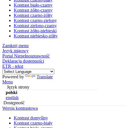
Kontrast biało-czarny
Kontrast żółto-czarny
Kontrast czarno-żółty
Kontrast czarno-zielony
Kontrast zielono-czarny
Kontrast żółto-niebieski
Kontrast niebiesko-żółty
Zamknij menu
Język migowy
Portal Niepełnosprawność
Deklaracja dostępności
ETR - tekst
Powered by
Translate
Menu
Język strony
polski
english
Dostępność
Wersja kontrastowa
Kontrast domyślny
Kontrast czarno-biały