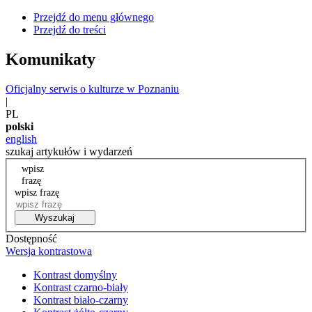
Przejdź do menu głównego
Przejdź do treści
Komunikaty
Oficjalny serwis o kulturze w Poznaniu
|
PL
polski
english
szukaj artykułów i wydarzeń
wpisz
frazę
wpisz frazę
Wyszukaj
Dostępność
Wersja kontrastowa
Kontrast domyślny
Kontrast czarno-biały
Kontrast biało-czarny