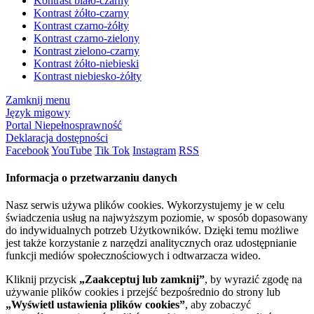
Kontrast biało-czarny
Kontrast żółto-czarny
Kontrast czarno-żółty
Kontrast czarno-zielony
Kontrast zielono-czarny
Kontrast żółto-niebieski
Kontrast niebiesko-żółty
Zamknij menu
Język migowy
Portal Niepełnosprawność
Deklaracja dostępności
Facebook
YouTube
Tik Tok
Instagram
RSS
Informacja o przetwarzaniu danych
Nasz serwis używa plików cookies. Wykorzystujemy je w celu
świadczenia usług na najwyższym poziomie, w sposób dopasowany
do indywidualnych potrzeb Użytkowników. Dzięki temu możliwe
jest także korzystanie z narzędzi analitycznych oraz udostępnianie
funkcji mediów społecznościowych i odtwarzacza wideo.
Kliknij przycisk
„Zaakceptuj lub zamknij”
, by wyrazić zgodę na
używanie plików cookies i przejść bezpośrednio do strony lub
„Wyświetl ustawienia plików cookies”
, aby zobaczyć