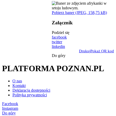
Pobierz baner (JPEG, 158,75 kB)
Załącznik
Podziel się
facebook
twitter
linkedin
Drukuj
Pokaż QR kod
Do góry
PLATFORMA POZNAN.PL
O nas
Kontakt
Deklaracja dostępności
Polityka prywatności
Facebook
Instagram
Do góry