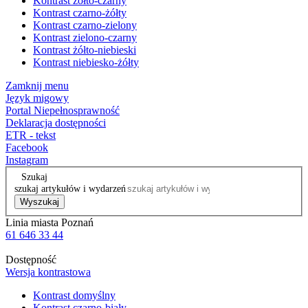
Kontrast żółto-czarny
Kontrast czarno-żółty
Kontrast czarno-zielony
Kontrast zielono-czarny
Kontrast żółto-niebieski
Kontrast niebiesko-żółty
Zamknij menu
Język migowy
Portal Niepełnosprawność
Deklaracja dostępności
ETR - tekst
Facebook
Instagram
Szukaj
szukaj artykułów i wydarzeń
Wyszukaj
Linia miasta Poznań
61 646 33 44
Dostępność
Wersja kontrastowa
Kontrast domyślny
Kontrast czarno-biały