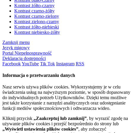
Kontrast biało-czarny
Kontrast żółto-czarny
Kontrast czarno-żółty
Kontrast czarno-zielony
Kontrast zielono-czarny
Kontrast żółto-niebieski
Kontrast niebiesko-żółty
Zamknij menu
Język migowy
Portal Niepełnosprawność
Deklaracja dostępności
Facebook
YouTube
Tik Tok
Instagram
RSS
Informacja o przetwarzaniu danych
Nasz serwis używa plików cookies. Wykorzystujemy je w celu
świadczenia usług na najwyższym poziomie, w sposób dopasowany
do indywidualnych potrzeb Użytkowników. Dzięki temu możliwe
jest także korzystanie z narzędzi analitycznych oraz udostępnianie
funkcji mediów społecznościowych i odtwarzacza wideo.
Kliknij przycisk
„Zaakceptuj lub zamknij”
, by wyrazić zgodę na
używanie plików cookies i przejść bezpośrednio do strony lub
„Wyświetl ustawienia plików cookies”
, aby zobaczyć