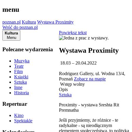
menu
poznan.pl
Kultura
Wystawa Proximity
Wróć do poznan.pl
Powiększ tekst
Kultura
Menu
Polecane wydarzenia
Wystawa Proximity
Muzyka
18.03 – 20.04.2022
Teatr
Film
Rodriguez Gallery, ul. Wodna 13/4,
Książki
Poznań
Zobacz na mapie
Sztuka
Wstęp wolny
Inne
Opis
Historia
Sztuka
Repertuar
Proximity - wystawa Sreshta Rit
Premnatha
Kino
Jeśli przyjmiemy, że różnice - te
Spektakle
radykalne - są nieodłącznym
elementem społeczeństwa, to polityka