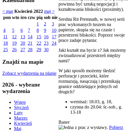
Kalendarium
powinna być sztuką negocjacji i
kształtowania bliskości (proximity).
< mar
Kwiecień 2022
maj >
pon
wto
śro
czw
pią
sob
nie
Sreshta Rit Premnath, w nowej serii
1
2
3
prac wykonanych tuszem na
papierze, skupia się na czasie i
4
5
6
7
8
9
10
przestrzeni bliskości. Poprzez swoje
11
12
13
14
15
16
17
prace zadaje pytania:
18
19
20
21
22
23
24
25
26
27
28
29
30
Jaki kształt ma bycie z? Jak możemy
zwizualizować przestrzeń między
nami?
Znajdź na mapie
W jaki sposób możemy śledzić
Zobacz wydarzenia na planie
perforacje i przecieki, które
rozmazują, nasączają i przenikają
2026 - wybrane
granice oddzielające jednych od
wydarzenia
drugich?
wernisaż: 18.03, g. 18,
Wstęp
czynna do 20.04: śr.-sob., g.
Styczeń
13-18
Luty
Marzec
Baner
Kwiecień
Pobierz
Maj