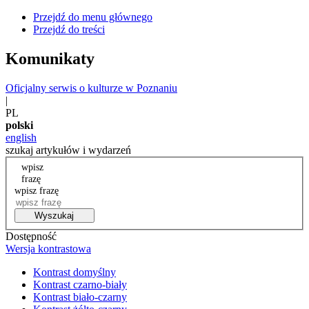
Przejdź do menu głównego
Przejdź do treści
Komunikaty
Oficjalny serwis o kulturze w Poznaniu
|
PL
polski
english
szukaj artykułów i wydarzeń
wpisz
frazę
wpisz frazę
Wyszukaj
Dostępność
Wersja kontrastowa
Kontrast domyślny
Kontrast czarno-biały
Kontrast biało-czarny