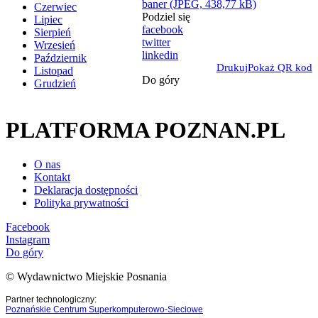
baner (JPEG, 438,77 kB)
Czerwiec
Podziel się
Lipiec
facebook
Sierpień
twitter
Wrzesień
linkedin
Październik
Drukuj
Pokaż QR kod
Listopad
Do góry
Grudzień
PLATFORMA POZNAN.PL
O nas
Kontakt
Deklaracja dostępności
Polityka prywatności
Facebook
Instagram
Do góry
© Wydawnictwo Miejskie Posnania
Partner technologiczny:
Poznańskie Centrum Superkomputerowo-Sieciowe