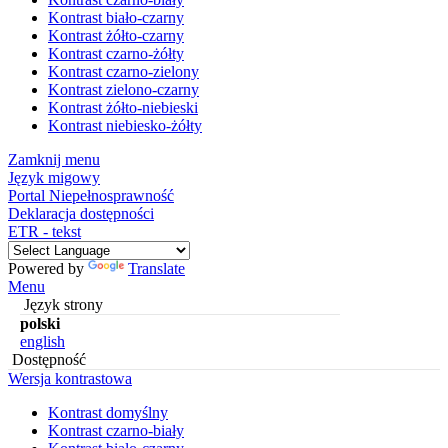
Kontrast biało-czarny
Kontrast żółto-czarny
Kontrast czarno-żółty
Kontrast czarno-zielony
Kontrast zielono-czarny
Kontrast żółto-niebieski
Kontrast niebiesko-żółty
Zamknij menu
Język migowy
Portal Niepełnosprawność
Deklaracja dostępności
ETR - tekst
Powered by
Translate
Menu
Język strony
polski
english
Dostępność
Wersja kontrastowa
Kontrast domyślny
Kontrast czarno-biały