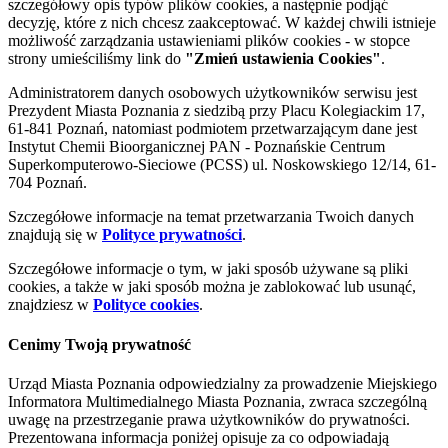
szczegółowy opis typów plików cookies, a następnie podjąć
decyzję, które z nich chcesz zaakceptować. W każdej chwili istnieje
możliwość zarządzania ustawieniami plików cookies - w stopce
strony umieściliśmy link do
"Zmień ustawienia Cookies"
.
Administratorem danych osobowych użytkowników serwisu jest
Prezydent Miasta Poznania z siedzibą przy Placu Kolegiackim 17,
61-841 Poznań, natomiast podmiotem przetwarzającym dane jest
Instytut Chemii Bioorganicznej PAN - Poznańskie Centrum
Superkomputerowo-Sieciowe (PCSS) ul. Noskowskiego 12/14, 61-
704 Poznań.
Szczegółowe informacje na temat przetwarzania Twoich danych
znajdują się w
Polityce prywatności
.
Szczegółowe informacje o tym, w jaki sposób używane są pliki
cookies, a także w jaki sposób można je zablokować lub usunąć,
znajdziesz w
Polityce cookies
.
Cenimy Twoją prywatność
Urząd Miasta Poznania odpowiedzialny za prowadzenie Miejskiego
Informatora Multimedialnego Miasta Poznania, zwraca szczególną
uwagę na przestrzeganie prawa użytkowników do prywatności.
Prezentowana informacja poniżej opisuje za co odpowiadają