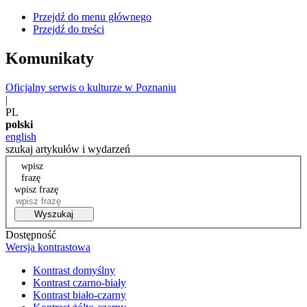
Przejdź do menu głównego
Przejdź do treści
Komunikaty
Oficjalny serwis o kulturze w Poznaniu
|
PL
polski
english
szukaj artykułów i wydarzeń
wpisz
frazę
wpisz frazę
Wyszukaj
Dostępność
Wersja kontrastowa
Kontrast domyślny
Kontrast czarno-biały
Kontrast biało-czarny