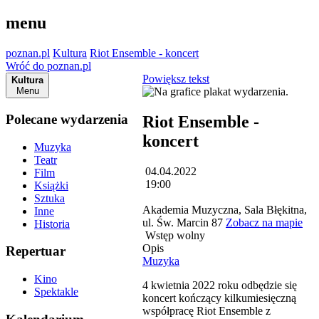
menu
poznan.pl
Kultura
Riot Ensemble - koncert
Wróć do poznan.pl
Powiększ tekst
Kultura
Menu
Polecane wydarzenia
Riot Ensemble -
koncert
Muzyka
Teatr
04.04.2022
Film
19:00
Książki
Sztuka
Akademia Muzyczna, Sala Błękitna,
Inne
ul. Św. Marcin 87
Zobacz na mapie
Historia
Wstęp wolny
Opis
Repertuar
Muzyka
Kino
4 kwietnia 2022 roku odbędzie się
Spektakle
koncert kończący kilkumiesięczną
współpracę Riot Ensemble z