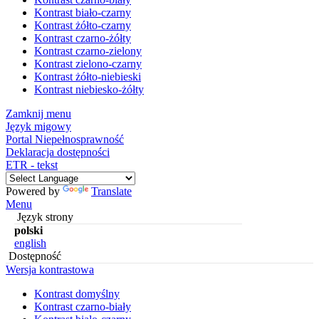
Kontrast biało-czarny
Kontrast żółto-czarny
Kontrast czarno-żółty
Kontrast czarno-zielony
Kontrast zielono-czarny
Kontrast żółto-niebieski
Kontrast niebiesko-żółty
Zamknij menu
Język migowy
Portal Niepełnosprawność
Deklaracja dostępności
ETR - tekst
Powered by
Translate
Menu
Język strony
polski
english
Dostępność
Wersja kontrastowa
Kontrast domyślny
Kontrast czarno-biały