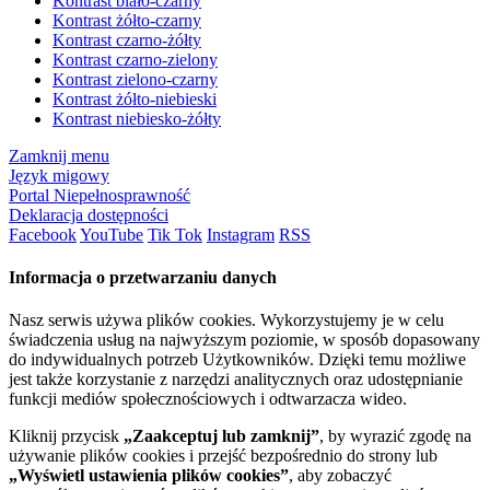
Kontrast biało-czarny
Kontrast żółto-czarny
Kontrast czarno-żółty
Kontrast czarno-zielony
Kontrast zielono-czarny
Kontrast żółto-niebieski
Kontrast niebiesko-żółty
Zamknij menu
Język migowy
Portal Niepełnosprawność
Deklaracja dostępności
Facebook
YouTube
Tik Tok
Instagram
RSS
Informacja o przetwarzaniu danych
Nasz serwis używa plików cookies. Wykorzystujemy je w celu
świadczenia usług na najwyższym poziomie, w sposób dopasowany
do indywidualnych potrzeb Użytkowników. Dzięki temu możliwe
jest także korzystanie z narzędzi analitycznych oraz udostępnianie
funkcji mediów społecznościowych i odtwarzacza wideo.
Kliknij przycisk
„Zaakceptuj lub zamknij”
, by wyrazić zgodę na
używanie plików cookies i przejść bezpośrednio do strony lub
„Wyświetl ustawienia plików cookies”
, aby zobaczyć