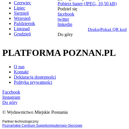
Czerwiec
Pobierz baner (JPEG, 10,50 kB)
Lipiec
Podziel się
Sierpień
facebook
Wrzesień
twitter
Październik
linkedin
Listopad
Drukuj
Pokaż QR kod
Grudzień
Do góry
PLATFORMA POZNAN.PL
O nas
Kontakt
Deklaracja dostępności
Polityka prywatności
Facebook
Instagram
Do góry
© Wydawnictwo Miejskie Posnania
Partner technologiczny:
Poznańskie Centrum Superkomputerowo-Sieciowe