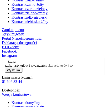
Kontrast żółto-czarny
Kontrast czarno-żółty
Kontrast czarno-zielony
Kontrast zielono-czarny
Kontrast żółto-niebieski
Kontrast niebiesko-żółty
Zamknij menu
Język migowy
Portal Niepełnosprawność
Deklaracja dostępności
ETR - tekst
Facebook
Instagram
Szukaj
szukaj artykułów i wydarzeń
Wyszukaj
Linia miasta Poznań
61 646 33 44
Dostępność
Wersja kontrastowa
Kontrast domyślny
Kontrast czarno-biały