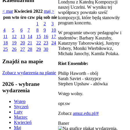
Kalendarium
Londynu z Katedrą Kompozycji
naszej Uczelni. W wyniku tej
< mar
Kwiecień 2022
maj >
współpracy powstało sześć
pon
wto
śro
czw
pią
sob
nie
kompozycji, które będą stanowiły
program koncertu.
1
2
3
4
5
6
7
8
9
10
W programie utwory pedagogów i
11
12
13
14
15
16
17
studentów: Barbary Kaszuby,
18
19
20
21
22
23
24
Katarzyny Taborowskiej, Justyny
Tobery, Moniki Wierbiłowicz,
25
26
27
28
29
30
Michała Janochy, Kamila Polaka.
Znajdź na mapie
Riot Ensemble:
Zobacz wydarzenia na planie
Philip Haworth - obój
Sarah Saviet - skrzypce
2026 - wybrane
Stephen Upshaw - altówka
wydarzenia
Wstęp wolny.
Wstęp
opr.sw
Styczeń
Luty
Zobacz
amuz.edu.pl/#
Marzec
Kwiecień
Baner
Maj