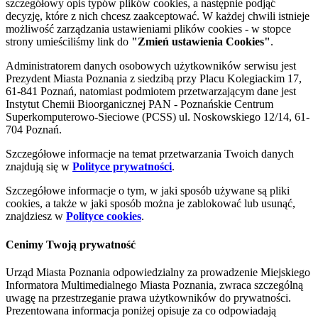
szczegółowy opis typów plików cookies, a następnie podjąć
decyzję, które z nich chcesz zaakceptować. W każdej chwili istnieje
możliwość zarządzania ustawieniami plików cookies - w stopce
strony umieściliśmy link do
"Zmień ustawienia Cookies"
.
Administratorem danych osobowych użytkowników serwisu jest
Prezydent Miasta Poznania z siedzibą przy Placu Kolegiackim 17,
61-841 Poznań, natomiast podmiotem przetwarzającym dane jest
Instytut Chemii Bioorganicznej PAN - Poznańskie Centrum
Superkomputerowo-Sieciowe (PCSS) ul. Noskowskiego 12/14, 61-
704 Poznań.
Szczegółowe informacje na temat przetwarzania Twoich danych
znajdują się w
Polityce prywatności
.
Szczegółowe informacje o tym, w jaki sposób używane są pliki
cookies, a także w jaki sposób można je zablokować lub usunąć,
znajdziesz w
Polityce cookies
.
Cenimy Twoją prywatność
Urząd Miasta Poznania odpowiedzialny za prowadzenie Miejskiego
Informatora Multimedialnego Miasta Poznania, zwraca szczególną
uwagę na przestrzeganie prawa użytkowników do prywatności.
Prezentowana informacja poniżej opisuje za co odpowiadają