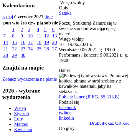
Wstęp wolny
Kalendarium
Opis
Sztuka
< maj
Czerwiec 2021
lip >
pon
wto
śro
czw
pią
sob
nie
Poczuj Strukturę! Zanurz się w
świecie samoodtwarzającej się
1
2
3
4
5
6
materii.
7
8
9
10
11
12
13
Wstęp wolny
14
15
16
17
18
19
20
10 - 19.06.2021 r.
21
22
23
24
25
26
27
Wernisaż: 9.06.2021, g. 18:00
Performans i koncert: 9.06.2021 r., g.
28
29
30
19:00
Znajdź na mapie
Baner
Zobacz wydarzenia na planie
2026 - wybrane
wydarzenia
Pobierz baner (JPEG, 55,33 kB)
Podziel się
facebook
Wstęp
twitter
Styczeń
linkedin
Luty
Drukuj
Pokaż QR kod
Marzec
Do góry
Kwiecień