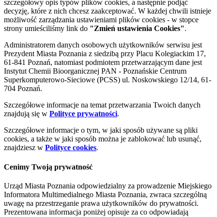
szczegółowy opis typów plików cookies, a następnie podjąć
decyzję, które z nich chcesz zaakceptować. W każdej chwili istnieje
możliwość zarządzania ustawieniami plików cookies - w stopce
strony umieściliśmy link do
"Zmień ustawienia Cookies"
.
Administratorem danych osobowych użytkowników serwisu jest
Prezydent Miasta Poznania z siedzibą przy Placu Kolegiackim 17,
61-841 Poznań, natomiast podmiotem przetwarzającym dane jest
Instytut Chemii Bioorganicznej PAN - Poznańskie Centrum
Superkomputerowo-Sieciowe (PCSS) ul. Noskowskiego 12/14, 61-
704 Poznań.
Szczegółowe informacje na temat przetwarzania Twoich danych
znajdują się w
Polityce prywatności
.
Szczegółowe informacje o tym, w jaki sposób używane są pliki
cookies, a także w jaki sposób można je zablokować lub usunąć,
znajdziesz w
Polityce cookies
.
Cenimy Twoją prywatność
Urząd Miasta Poznania odpowiedzialny za prowadzenie Miejskiego
Informatora Multimedialnego Miasta Poznania, zwraca szczególną
uwagę na przestrzeganie prawa użytkowników do prywatności.
Prezentowana informacja poniżej opisuje za co odpowiadają