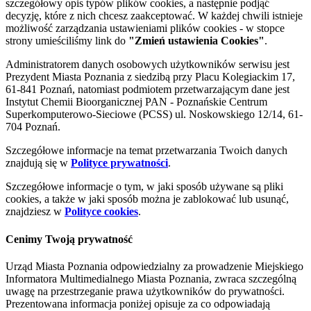
szczegółowy opis typów plików cookies, a następnie podjąć
decyzję, które z nich chcesz zaakceptować. W każdej chwili istnieje
możliwość zarządzania ustawieniami plików cookies - w stopce
strony umieściliśmy link do
"Zmień ustawienia Cookies"
.
Administratorem danych osobowych użytkowników serwisu jest
Prezydent Miasta Poznania z siedzibą przy Placu Kolegiackim 17,
61-841 Poznań, natomiast podmiotem przetwarzającym dane jest
Instytut Chemii Bioorganicznej PAN - Poznańskie Centrum
Superkomputerowo-Sieciowe (PCSS) ul. Noskowskiego 12/14, 61-
704 Poznań.
Szczegółowe informacje na temat przetwarzania Twoich danych
znajdują się w
Polityce prywatności
.
Szczegółowe informacje o tym, w jaki sposób używane są pliki
cookies, a także w jaki sposób można je zablokować lub usunąć,
znajdziesz w
Polityce cookies
.
Cenimy Twoją prywatność
Urząd Miasta Poznania odpowiedzialny za prowadzenie Miejskiego
Informatora Multimedialnego Miasta Poznania, zwraca szczególną
uwagę na przestrzeganie prawa użytkowników do prywatności.
Prezentowana informacja poniżej opisuje za co odpowiadają