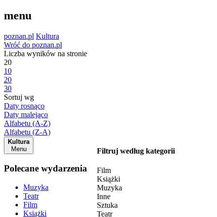
menu
poznan.pl
Kultura
Wróć do poznan.pl
Liczba wyników na stronie
20
10
20
30
Sortuj wg
Daty rosnąco
Daty malejąco
Alfabetu (A-Z)
Alfabetu (Z-A)
Kultura
Menu
Filtruj według kategorii
Polecane wydarzenia
Film
Książki
Muzyka
Muzyka
Teatr
Inne
Film
Sztuka
Książki
Teatr