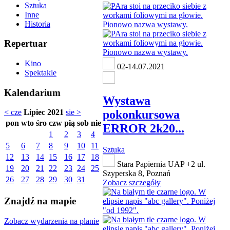
Sztuka
Inne
Historia
Repertuar
Kino
02-14.07.2021
Spektakle
Kalendarium
Wystawa
pokonkursowa
< cze
Lipiec 2021
sie >
pon
wto
śro
czw
pią
sob
nie
ERROR 2k20...
1
2
3
4
5
6
7
8
9
10
11
Sztuka
12
13
14
15
16
17
18
Stara Papiernia UAP +2 ul.
19
20
21
22
23
24
25
Szyperska 8, Poznań
26
27
28
29
30
31
Zobacz szczegóły
Znajdź na mapie
Zobacz wydarzenia na planie