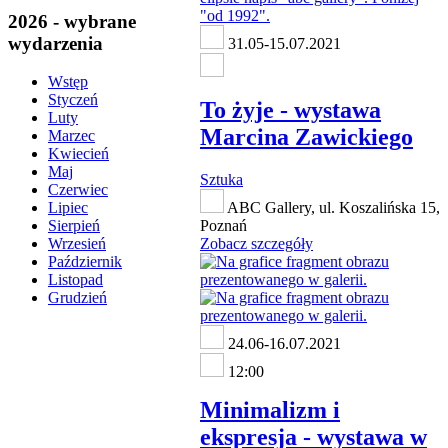
2026 - wybrane
wydarzenia
31.05-15.07.2021
Wstęp
Styczeń
To żyje - wystawa
Luty
Marcina Zawickiego
Marzec
Kwiecień
Maj
Sztuka
Czerwiec
ABC Gallery, ul. Koszalińska 15,
Lipiec
Poznań
Sierpień
Zobacz szczegóły
Wrzesień
Październik
Listopad
Grudzień
24.06-16.07.2021
12:00
Minimalizm i
ekspresja - wystawa w