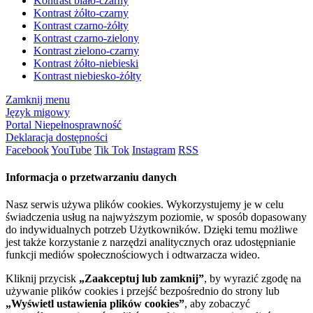
Kontrast biało-czarny
Kontrast żółto-czarny
Kontrast czarno-żółty
Kontrast czarno-zielony
Kontrast zielono-czarny
Kontrast żółto-niebieski
Kontrast niebiesko-żółty
Zamknij menu
Język migowy
Portal Niepełnosprawność
Deklaracja dostępności
Facebook
YouTube
Tik Tok
Instagram
RSS
Informacja o przetwarzaniu danych
Nasz serwis używa plików cookies. Wykorzystujemy je w celu
świadczenia usług na najwyższym poziomie, w sposób dopasowany
do indywidualnych potrzeb Użytkowników. Dzięki temu możliwe
jest także korzystanie z narzędzi analitycznych oraz udostępnianie
funkcji mediów społecznościowych i odtwarzacza wideo.
Kliknij przycisk
„Zaakceptuj lub zamknij”
, by wyrazić zgodę na
używanie plików cookies i przejść bezpośrednio do strony lub
„Wyświetl ustawienia plików cookies”
, aby zobaczyć