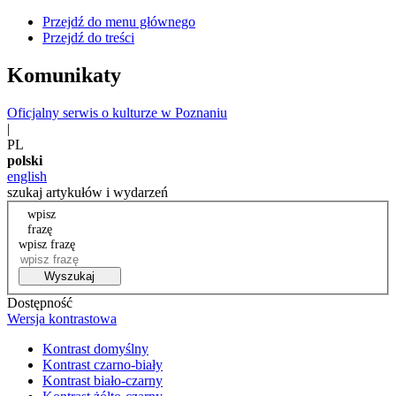
Przejdź do menu głównego
Przejdź do treści
Komunikaty
Oficjalny serwis o kulturze w Poznaniu
|
PL
polski
english
szukaj artykułów i wydarzeń
wpisz
frazę
wpisz frazę
Wyszukaj
Dostępność
Wersja kontrastowa
Kontrast domyślny
Kontrast czarno-biały
Kontrast biało-czarny