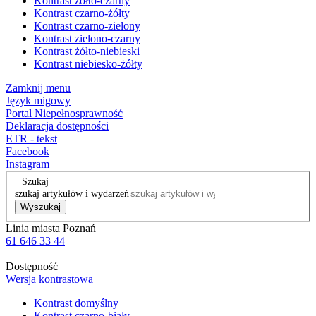
Kontrast żółto-czarny
Kontrast czarno-żółty
Kontrast czarno-zielony
Kontrast zielono-czarny
Kontrast żółto-niebieski
Kontrast niebiesko-żółty
Zamknij menu
Język migowy
Portal Niepełnosprawność
Deklaracja dostępności
ETR - tekst
Facebook
Instagram
Szukaj
szukaj artykułów i wydarzeń
Wyszukaj
Linia miasta Poznań
61 646 33 44
Dostępność
Wersja kontrastowa
Kontrast domyślny
Kontrast czarno-biały