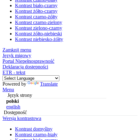
Kontrast biało-czarny
Kontrast żółto-czarny
Kontrast czarno-żółty
Kontrast czarno-zielony
Kontrast zielono-czarny
Kontrast żółto-niebieski
Kontrast niebiesko-żółty
Zamknij menu
Język migowy
Portal Niepełnosprawność
Deklaracja dostępności
ETR - tekst
Powered by
Translate
Menu
Język strony
polski
english
Dostępność
Wersja kontrastowa
Kontrast domyślny
Kontrast czarno-biały