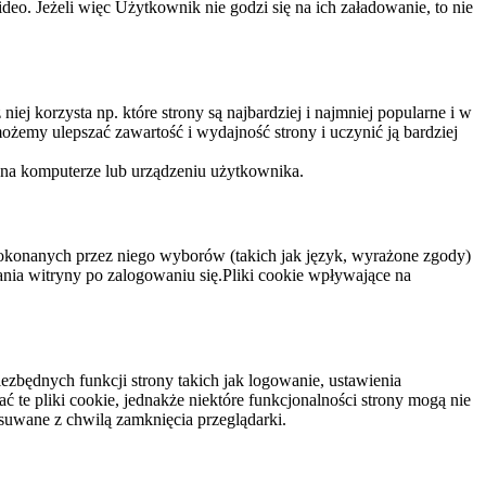
eo. Jeżeli więc Użytkownik nie godzi się na ich załadowanie, to nie
niej korzysta np. które strony są najbardziej i najmniej popularne i w
żemy ulepszać zawartość i wydajność strony i uczynić ją bardziej
 na komputerze lub urządzeniu użytkownika.
dokonanych przez niego wyborów (takich jak język, wyrażone zgody)
wania witryny po zalogowaniu się.Pliki cookie wpływające na
ezbędnych funkcji strony takich jak logowanie, ustawienia
 te pliki cookie, jednakże niektóre funkcjonalności strony mogą nie
suwane z chwilą zamknięcia przeglądarki.