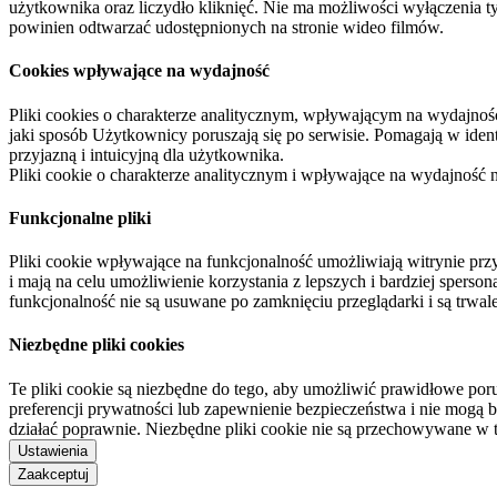
użytkownika oraz liczydło kliknięć. Nie ma możliwości wyłączenia t
powinien odtwarzać udostępnionych na stronie wideo filmów.
Cookies wpływające na wydajność
Pliki cookies o charakterze analitycznym, wpływającym na wydajność zb
jaki sposób Użytkownicy poruszają się po serwisie. Pomagają w ide
przyjazną i intuicyjną dla użytkownika.
Pliki cookie o charakterze analitycznym i wpływające na wydajność
Funkcjonalne pliki
Pliki cookie wpływające na funkcjonalność umożliwiają witrynie p
i mają na celu umożliwienie korzystania z lepszych i bardziej sperso
funkcjonalność nie są usuwane po zamknięciu przeglądarki i są trw
Niezbędne pliki cookies
Te pliki cookie są niezbędne do tego, aby umożliwić prawidłowe poru
preferencji prywatności lub zapewnienie bezpieczeństwa i nie mogą b
działać poprawnie. Niezbędne pliki cookie nie są przechowywane w 
Ustawienia
Zaakceptuj