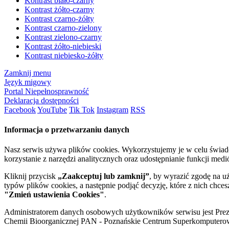
Kontrast biało-czarny
Kontrast żółto-czarny
Kontrast czarno-żółty
Kontrast czarno-zielony
Kontrast zielono-czarny
Kontrast żółto-niebieski
Kontrast niebiesko-żółty
Zamknij menu
Język migowy
Portal Niepełnosprawność
Deklaracja dostępności
Facebook
YouTube
Tik Tok
Instagram
RSS
Informacja o przetwarzaniu danych
Nasz serwis używa plików cookies. Wykorzystujemy je w celu świa
korzystanie z narzędzi analitycznych oraz udostępnianie funkcji me
Kliknij przycisk
„Zaakceptuj lub zamknij”
, by wyrazić zgodę na u
typów plików cookies, a następnie podjąć decyzję, które z nich chce
"Zmień ustawienia Cookies"
.
Administratorem danych osobowych użytkowników serwisu jest Prezyd
Chemii Bioorganicznej PAN - Poznańskie Centrum Superkomputerow