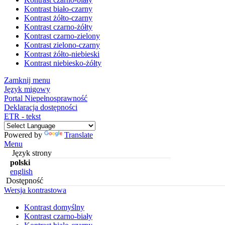
Kontrast biało-czarny
Kontrast żółto-czarny
Kontrast czarno-żółty
Kontrast czarno-zielony
Kontrast zielono-czarny
Kontrast żółto-niebieski
Kontrast niebiesko-żółty
Zamknij menu
Język migowy
Portal Niepełnosprawność
Deklaracja dostępności
ETR - tekst
Powered by
Translate
Menu
Język strony
polski
english
Dostępność
Wersja kontrastowa
Kontrast domyślny
Kontrast czarno-biały