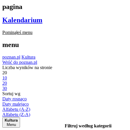
pagina
Kalendarium
Pominąłeś menu
menu
poznan.pl
Kultura
Wróć do poznan.pl
Liczba wyników na stronie
20
10
20
30
Sortuj wg
Daty rosnąco
Daty malejąco
Alfabetu (A-Z)
Alfabetu (Z-A)
Kultura
Menu
Filtruj według kategorii