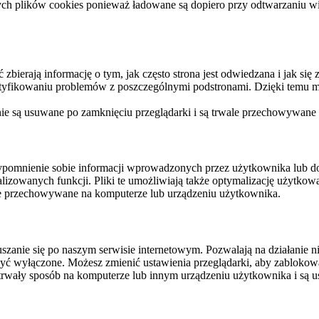
ych plików cookies ponieważ ładowane są dopiero przy odtwarzaniu wid
ierają informację o tym, jak często strona jest odwiedzana i jak się z 
ntyfikowaniu problemów z poszczególnymi podstronami. Dzięki temu mo
 nie są usuwane po zamknięciu przeglądarki i są trwale przechowywane
rzypomnienie sobie informacji wprowadzonych przez użytkownika lub 
nalizowanych funkcji. Pliki te umożliwiają także optymalizację użytko
ale przechowywane na komputerze lub urządzeniu użytkownika.
szanie się po naszym serwisie internetowym. Pozwalają na działanie ni
yć wyłączone. Możesz zmienić ustawienia przeglądarki, aby zablokować
trwały sposób na komputerze lub innym urządzeniu użytkownika i są u