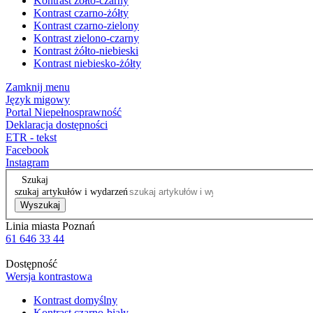
Kontrast żółto-czarny
Kontrast czarno-żółty
Kontrast czarno-zielony
Kontrast zielono-czarny
Kontrast żółto-niebieski
Kontrast niebiesko-żółty
Zamknij menu
Język migowy
Portal Niepełnosprawność
Deklaracja dostępności
ETR - tekst
Facebook
Instagram
Szukaj
szukaj artykułów i wydarzeń
Wyszukaj
Linia miasta Poznań
61 646 33 44
Dostępność
Wersja kontrastowa
Kontrast domyślny
Kontrast czarno-biały