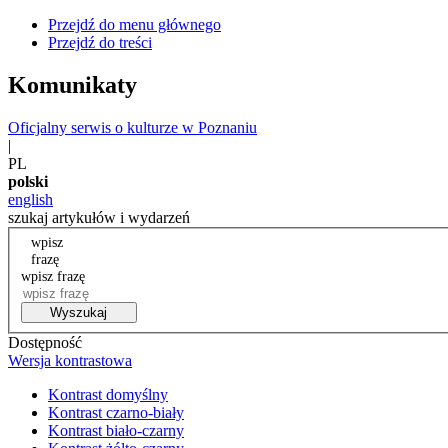
Przejdź do menu głównego
Przejdź do treści
Komunikaty
Oficjalny serwis o kulturze w Poznaniu
|
PL
polski
english
szukaj artykułów i wydarzeń
wpisz
frazę
wpisz frazę
Wyszukaj
Dostępność
Wersja kontrastowa
Kontrast domyślny
Kontrast czarno-biały
Kontrast biało-czarny