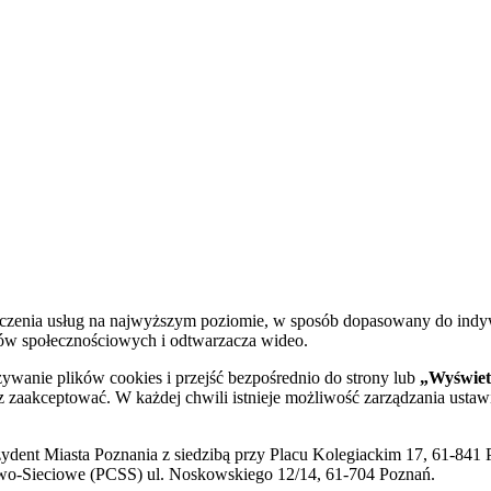
dczenia usług na najwyższym poziomie, w sposób dopasowany do indy
diów społecznościowych i odtwarzacza wideo.
żywanie plików cookies i przejść bezpośrednio do strony lub
„Wyświetl
sz zaakceptować. W każdej chwili istnieje możliwość zarządzania ustaw
ent Miasta Poznania z siedzibą przy Placu Kolegiackim 17, 61-841 P
o-Sieciowe (PCSS) ul. Noskowskiego 12/14, 61-704 Poznań.