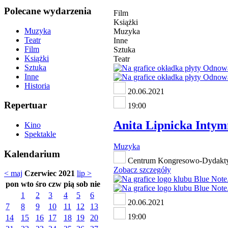
Polecane wydarzenia
Film
Książki
Muzyka
Muzyka
Teatr
Inne
Film
Sztuka
Książki
Teatr
Sztuka
Inne
Historia
20.06.2021
Repertuar
19:00
Anita Lipnicka Intymn
Kino
Spektakle
Muzyka
Kalendarium
Centrum Kongresowo-Dydaktyc
Zobacz szczegóły
< maj
Czerwiec 2021
lip >
pon
wto
śro
czw
pią
sob
nie
1
2
3
4
5
6
20.06.2021
7
8
9
10
11
12
13
19:00
14
15
16
17
18
19
20