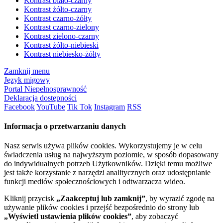
Kontrast biało-czarny
Kontrast żółto-czarny
Kontrast czarno-żółty
Kontrast czarno-zielony
Kontrast zielono-czarny
Kontrast żółto-niebieski
Kontrast niebiesko-żółty
Zamknij menu
Język migowy
Portal Niepełnosprawność
Deklaracja dostępności
Facebook
YouTube
Tik Tok
Instagram
RSS
Informacja o przetwarzaniu danych
Nasz serwis używa plików cookies. Wykorzystujemy je w celu
świadczenia usług na najwyższym poziomie, w sposób dopasowany
do indywidualnych potrzeb Użytkowników. Dzięki temu możliwe
jest także korzystanie z narzędzi analitycznych oraz udostępnianie
funkcji mediów społecznościowych i odtwarzacza wideo.
Kliknij przycisk
„Zaakceptuj lub zamknij”
, by wyrazić zgodę na
używanie plików cookies i przejść bezpośrednio do strony lub
„Wyświetl ustawienia plików cookies”
, aby zobaczyć