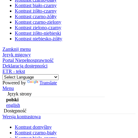
Kontrast biało-czarny
Kontrast żółto-czarny
Kontrast czarno-żółty
Kontrast czarno-zielony
Kontrast zielono-czarny
Kontrast żółto-niebieski
Kontrast niebiesko-żółty
Zamknij menu
Język migowy
Portal Niepełnosprawność
Deklaracja dostępności
ETR - tekst
Powered by
Translate
Menu
Język strony
polski
english
Dostępność
Wersja kontrastowa
Kontrast domyślny
Kontrast czarno-biały