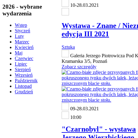
10-28.03.2021
2026 - wybrane
wydarzenia
Wystawa - Znane / Niez
Wstęp
Styczeń
edycja III 2021
Luty
Marzec
Sztuka
Kwiecień
Maj
Galeria Jerzego Piotrowicza Pod K
Czerwiec
Kramarska 3/5, Poznań
Lipiec
Zobacz szczegóły
Sierpień
Wrzesień
Październik
Listopad
Grudzień
09-28.03.2021
10:00
"Czarnobyl" - wystawa
Jerzego Wierzbickiego