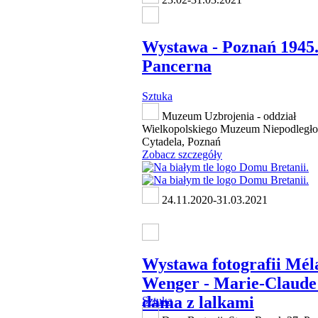
Wystawa - Poznań 1945
Pancerna
Sztuka
Muzeum Uzbrojenia - oddział
Wielkopolskiego Muzeum Niepodległoś
Cytadela, Poznań
Zobacz szczegóły
24.11.2020-31.03.2021
Wystawa fotografii Mél
Wenger - Marie-Claude
dama z lalkami
Sztuka