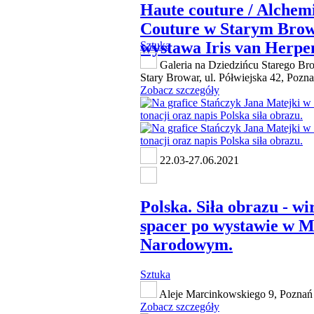
Haute couture / Alchem
Couture w Starym Brow
wystawa Iris van Herpe
Sztuka
Galeria na Dziedzińcu Starego Br
Stary Browar, ul. Półwiejska 42, Pozn
Zobacz szczegóły
22.03-27.06.2021
Polska. Siła obrazu - wi
spacer po wystawie w 
Narodowym.
Sztuka
Aleje Marcinkowskiego 9, Poznań
Zobacz szczegóły