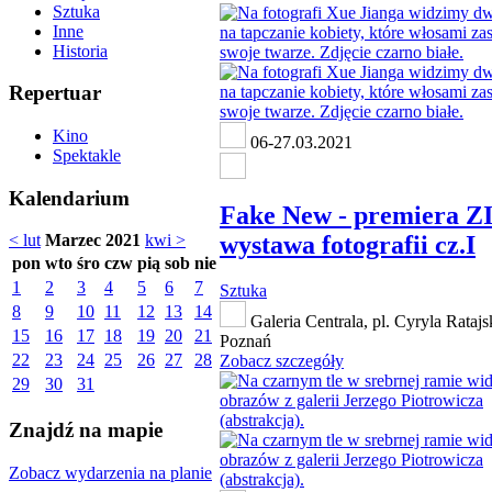
Sztuka
Inne
Historia
Repertuar
Kino
06-27.03.2021
Spektakle
Kalendarium
Fake New - premiera Z
wystawa fotografii cz.I
< lut
Marzec 2021
kwi >
pon
wto
śro
czw
pią
sob
nie
1
2
3
4
5
6
7
Sztuka
8
9
10
11
12
13
14
Galeria Centrala, pl. Cyryla Rataj
15
16
17
18
19
20
21
Poznań
22
23
24
25
26
27
28
Zobacz szczegóły
29
30
31
Znajdź na mapie
Zobacz wydarzenia na planie