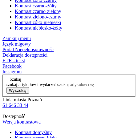
Kontrast żółto-czarny
Kontrast czarno-żółty
Kontrast czarno-zielony
Kontrast zielono-czarny
Kontrast żółto-niebieski
Kontrast niebiesko-żółty
Zamknij menu
Język migowy
Portal Niepełnosprawność
Deklaracja dostępności
ETR - tekst
Facebook
Instagram
Szukaj
szukaj artykułów i wydarzeń
Wyszukaj
Linia miasta Poznań
61 646 33 44
Dostępność
Wersja kontrastowa
Kontrast domyślny
Kontrast czarno-biały