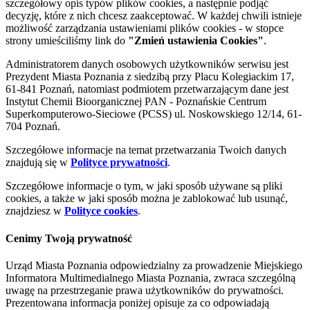
szczegółowy opis typów plików cookies, a następnie podjąć
decyzję, które z nich chcesz zaakceptować. W każdej chwili istnieje
możliwość zarządzania ustawieniami plików cookies - w stopce
strony umieściliśmy link do
"Zmień ustawienia Cookies"
.
Administratorem danych osobowych użytkowników serwisu jest
Prezydent Miasta Poznania z siedzibą przy Placu Kolegiackim 17,
61-841 Poznań, natomiast podmiotem przetwarzającym dane jest
Instytut Chemii Bioorganicznej PAN - Poznańskie Centrum
Superkomputerowo-Sieciowe (PCSS) ul. Noskowskiego 12/14, 61-
704 Poznań.
Szczegółowe informacje na temat przetwarzania Twoich danych
znajdują się w
Polityce prywatności
.
Szczegółowe informacje o tym, w jaki sposób używane są pliki
cookies, a także w jaki sposób można je zablokować lub usunąć,
znajdziesz w
Polityce cookies
.
Cenimy Twoją prywatność
Urząd Miasta Poznania odpowiedzialny za prowadzenie Miejskiego
Informatora Multimedialnego Miasta Poznania, zwraca szczególną
uwagę na przestrzeganie prawa użytkowników do prywatności.
Prezentowana informacja poniżej opisuje za co odpowiadają