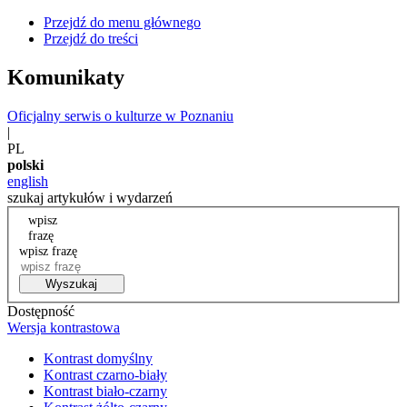
Przejdź do menu głównego
Przejdź do treści
Komunikaty
Oficjalny serwis o kulturze w Poznaniu
|
PL
polski
english
szukaj artykułów i wydarzeń
wpisz
frazę
wpisz frazę
Wyszukaj
Dostępność
Wersja kontrastowa
Kontrast domyślny
Kontrast czarno-biały
Kontrast biało-czarny