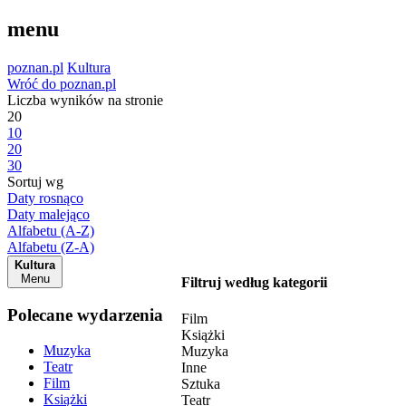
menu
poznan.pl
Kultura
Wróć do poznan.pl
Liczba wyników na stronie
20
10
20
30
Sortuj wg
Daty rosnąco
Daty malejąco
Alfabetu (A-Z)
Alfabetu (Z-A)
Kultura
Menu
Filtruj według kategorii
Polecane wydarzenia
Film
Książki
Muzyka
Muzyka
Teatr
Inne
Film
Sztuka
Książki
Teatr