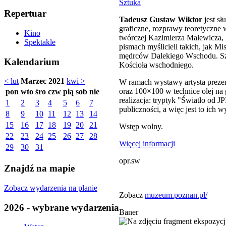
Sztuka
Repertuar
Tadeusz Gustaw Wiktor
jest sł
graficzne, rozprawy teoretyczne 
Kino
twórczej Kazimierza Malewicza, 
Spektakle
pismach myślicieli takich, jak M
mędrców Dalekiego Wschodu. Szc
Kalendarium
Kościoła wschodniego.
< lut
Marzec 2021
kwi >
W ramach wystawy artysta prezen
oraz 100×100 w technice olej na p
pon
wto
śro
czw
pią
sob
nie
realizacja: tryptyk "Światło od JP
1
2
3
4
5
6
7
publiczności, a więc jest to ich 
8
9
10
11
12
13
14
15
16
17
18
19
20
21
Wstęp wolny.
22
23
24
25
26
27
28
Więcej informacji
29
30
31
opr.sw
Znajdź na mapie
Zobacz wydarzenia na planie
Zobacz
muzeum.poznan.pl/
2026 - wybrane wydarzenia
Baner