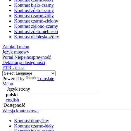
Kontrast biało-czarny
Kontrast żółto-czarny
Kontrast czarno-żółty
Kontrast czarno-zielony
Kontrast zielono-czarny
Kontrast żółto-niebieski
Kontrast niebiesko-żółty
Zamknij menu
Język migowy
Portal Niepełnosprawność
Deklaracja dostępności
ETR - tekst
Powered by
Translate
Menu
Język strony
polski
english
Dostępność
Wersja kontrastowa
Kontrast domyślny
Kontrast czarno-biały