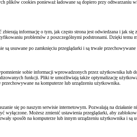
ych plików cookies ponieważ ładowane są dopiero przy odtwarzaniu wid
ierają informację o tym, jak często strona jest odwiedzana i jak się z 
ntyfikowaniu problemów z poszczególnymi podstronami. Dzięki temu mo
 nie są usuwane po zamknięciu przeglądarki i są trwale przechowywane
rzypomnienie sobie informacji wprowadzonych przez użytkownika lub 
nalizowanych funkcji. Pliki te umożliwiają także optymalizację użytko
ale przechowywane na komputerze lub urządzeniu użytkownika.
szanie się po naszym serwisie internetowym. Pozwalają na działanie ni
yć wyłączone. Możesz zmienić ustawienia przeglądarki, aby zablokować
trwały sposób na komputerze lub innym urządzeniu użytkownika i są u