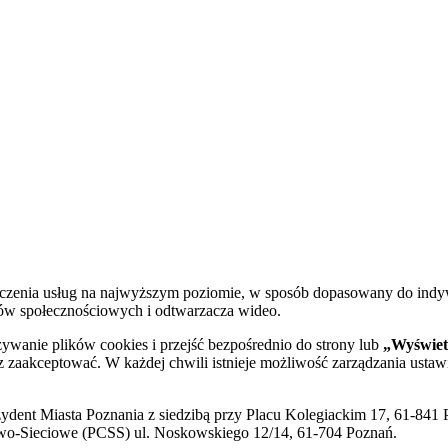
dczenia usług na najwyższym poziomie, w sposób dopasowany do indy
diów społecznościowych i odtwarzacza wideo.
żywanie plików cookies i przejść bezpośrednio do strony lub
„Wyświetl
sz zaakceptować. W każdej chwili istnieje możliwość zarządzania ustaw
ent Miasta Poznania z siedzibą przy Placu Kolegiackim 17, 61-841 P
o-Sieciowe (PCSS) ul. Noskowskiego 12/14, 61-704 Poznań.