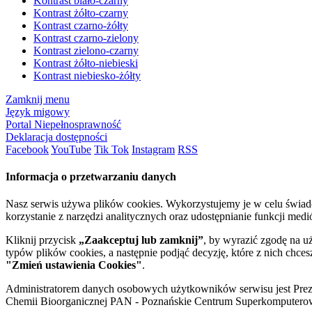
Kontrast biało-czarny
Kontrast żółto-czarny
Kontrast czarno-żółty
Kontrast czarno-zielony
Kontrast zielono-czarny
Kontrast żółto-niebieski
Kontrast niebiesko-żółty
Zamknij menu
Język migowy
Portal Niepełnosprawność
Deklaracja dostępności
Facebook
YouTube
Tik Tok
Instagram
RSS
Informacja o przetwarzaniu danych
Nasz serwis używa plików cookies. Wykorzystujemy je w celu świa
korzystanie z narzędzi analitycznych oraz udostępnianie funkcji me
Kliknij przycisk
„Zaakceptuj lub zamknij”
, by wyrazić zgodę na u
typów plików cookies, a następnie podjąć decyzję, które z nich chce
"Zmień ustawienia Cookies"
.
Administratorem danych osobowych użytkowników serwisu jest Prezyd
Chemii Bioorganicznej PAN - Poznańskie Centrum Superkomputerow