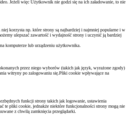
eo. Jeżeli więc Użytkownik nie godzi się na ich załadowanie, to nie
niej korzysta np. które strony są najbardziej i najmniej popularne i w
żemy ulepszać zawartość i wydajność strony i uczynić ją bardziej
 na komputerze lub urządzeniu użytkownika.
dokonanych przez niego wyborów (takich jak język, wyrażone zgody)
wania witryny po zalogowaniu się.Pliki cookie wpływające na
ezbędnych funkcji strony takich jak logowanie, ustawienia
 te pliki cookie, jednakże niektóre funkcjonalności strony mogą nie
suwane z chwilą zamknięcia przeglądarki.