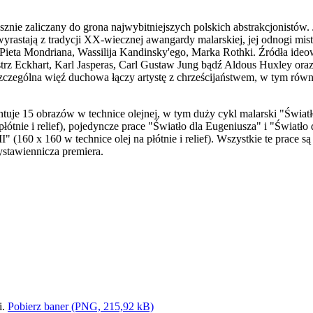
usznie zaliczany do grona najwybitniejszych polskich abstrakcjonistów. 
wyrastają z tradycji XX-wiecznej awangardy malarskiej, jej odnogi mis
Pieta Mondriana, Wassilija Kandinsky'ego, Marka Rothki. Źródła ideo
istrz Eckhart, Karl Jasperas, Carl Gustaw Jung bądź Aldous Huxley ora
zególna więź duchowa łączy artystę z chrześcijaństwem, w tym równ
tuje 15 obrazów w technice olejnej, w tym duży cykl malarski "Świa
łótnie i relief), pojedyncze prace "Światło dla Eugeniusza" i "Światło
II" (160 x 160 w technice olej na płótnie i relief). Wszystkie te prace 
wystawiennicza premiera.
Pobierz baner (PNG, 215,92 kB)