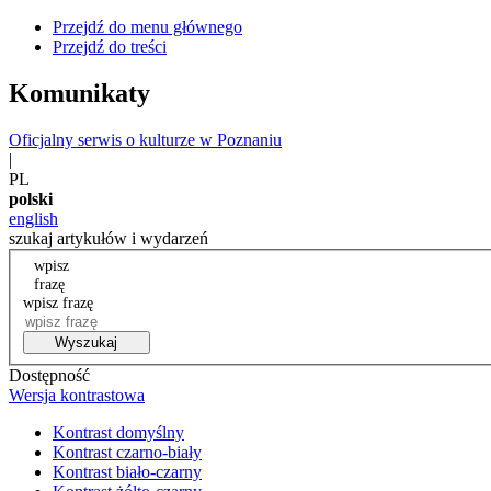
Przejdź do menu głównego
Przejdź do treści
Komunikaty
Oficjalny serwis o kulturze w Poznaniu
|
PL
polski
english
szukaj artykułów i wydarzeń
wpisz
frazę
wpisz frazę
Wyszukaj
Dostępność
Wersja kontrastowa
Kontrast domyślny
Kontrast czarno-biały
Kontrast biało-czarny