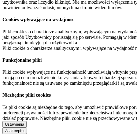
użytkownika oraz liczydło kliknięć. Nie ma możliwości wyłączenia t
powinien odtwarzać udostępnionych na stronie wideo filmów.
Cookies wpływające na wydajność
Pliki cookies o charakterze analitycznym, wpływającym na wydajność zb
jaki sposób Użytkownicy poruszają się po serwisie. Pomagają w ide
przyjazną i intuicyjną dla użytkownika.
Pliki cookie o charakterze analitycznym i wpływające na wydajność
Funkcjonalne pliki
Pliki cookie wpływające na funkcjonalność umożliwiają witrynie p
i mają na celu umożliwienie korzystania z lepszych i bardziej sperso
funkcjonalność nie są usuwane po zamknięciu przeglądarki i są trw
Niezbędne pliki cookies
Te pliki cookie są niezbędne do tego, aby umożliwić prawidłowe poru
preferencji prywatności lub zapewnienie bezpieczeństwa i nie mogą b
działać poprawnie. Niezbędne pliki cookie nie są przechowywane w 
Ustawienia
Zaakceptuj