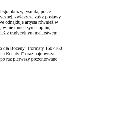
Jego obrazy, rysunki, prace
tycznej, zwłaszcza zaś z postawy
we odnajduje artysta również w
z, w nie mniejszym stopniu,
ież z tradycyjnym malarstwem
tło dla Bożeny" (formaty 160×160
 dla Renaty I" oraz najnowsza
są po raz pierwszy prezentowane