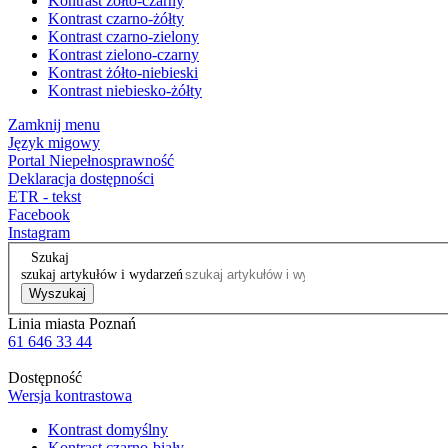
Kontrast żółto-czarny
Kontrast czarno-żółty
Kontrast czarno-zielony
Kontrast zielono-czarny
Kontrast żółto-niebieski
Kontrast niebiesko-żółty
Zamknij menu
Język migowy
Portal Niepełnosprawność
Deklaracja dostępności
ETR - tekst
Facebook
Instagram
Szukaj
szukaj artykułów i wydarzeń
Wyszukaj
Linia miasta Poznań
61 646 33 44
Dostępność
Wersja kontrastowa
Kontrast domyślny
Kontrast czarno-biały