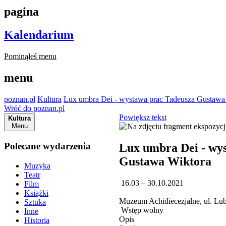
pagina
Kalendarium
Pominąłeś menu
menu
poznan.pl
Kultura
Lux umbra Dei - wystawa prac Tadeusza Gustawa
Wróć do poznan.pl
Powiększ tekst
Kultura
Menu
Polecane wydarzenia
Lux umbra Dei - wy
Gustawa Wiktora
Muzyka
Teatr
16.03 – 30.10.2021
Film
Książki
Muzeum Achidiecezjalne, ul. Lu
Sztuka
Wstęp wolny
Inne
Opis
Historia