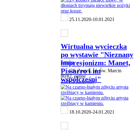
25.11.2020-10.01.2021
Wirtualna wycieczka
po wystawie "Nieznany
impresjonizm: Manet,
Sztuka
Pissarro i im
CK Zamek, ul. Św. Marcin
80/82, online
współcześni"
Zobacz szczegóły
18.10.2020-24.01.2021