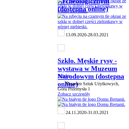
Archeologicznym
(dostępna online)
13.09.2020-28.03.2021
Szkło. Męskie rysy -
wystawa w Muzeum
Narodowym (dostępna
Sztuka
online)
Muzeum Sztuk Użytkowych,
Góra Przemysła 1
Zobacz szczegóły
24.11.2020-31.03.2021