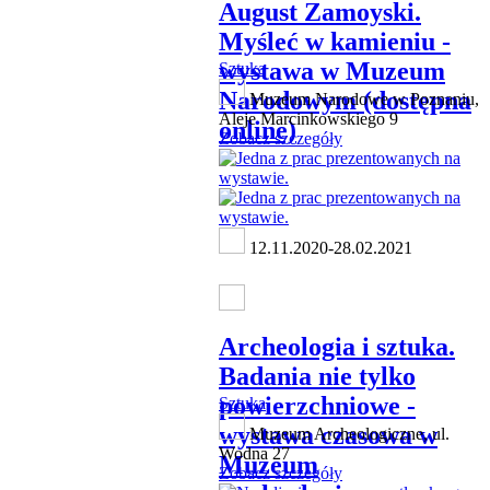
August Zamoyski.
Myśleć w kamieniu -
wystawa w Muzeum
Sztuka
Narodowym (dostępna
Muzeum Narodowe w Poznaniu,
Aleje Marcinkowskiego 9
online)
Zobacz szczegóły
12.11.2020-28.02.2021
Archeologia i sztuka.
Badania nie tylko
powierzchniowe -
Sztuka
wystawa czasowa w
Muzeum Archeologiczne, ul.
Wodna 27
Muzeum
Zobacz szczegóły