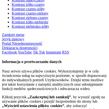
Kontrast biało-czarny
Kontrast żółto-czarny
Kontrast czarno-żółty
Kontrast czarno-zielony
Kontrast zielono-czarny
Kontrast żółto-niebieski
Kontrast niebiesko-żółty
Zamknij menu
Język migowy
Portal Niepełnosprawność
Deklaracja dostępności
Facebook
YouTube
Tik Tok
Instagram
RSS
Informacja o przetwarzaniu danych
Nasz serwis używa plików cookies. Wykorzystujemy je w celu
świadczenia usług na najwyższym poziomie, w sposób dopasowany
do indywidualnych potrzeb Użytkowników. Dzięki temu możliwe
jest także korzystanie z narzędzi analitycznych oraz udostępnianie
funkcji mediów społecznościowych i odtwarzacza wideo.
Kliknij przycisk
„Zaakceptuj lub zamknij”
, by wyrazić zgodę na
używanie plików cookies i przejść bezpośrednio do strony lub
„Wyświetl ustawienia plików cookies”
, aby zobaczyć