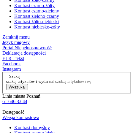
Kontrast żółto-czarny
Kontrast czarno-żółty
Kontrast czarno-zielony
Kontrast zielono-czarny
Kontrast żółto-niebieski
Kontrast niebiesko-żółty
Zamknij menu
Język migowy
Portal Niepełnosprawność
Deklaracja dostępności
ETR - tekst
Facebook
Instagram
Szukaj
szukaj artykułów i wydarzeń
Wyszukaj
Linia miasta Poznań
61 646 33 44
Dostępność
Wersja kontrastowa
Kontrast domyślny
Kontrast czarno-biały