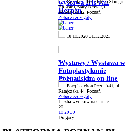
wystawa Iris van
Galeria na Dziedzińcu Starego
Browaru, Stary Browar, ul.
Herpen
Półwiejska 42, Poznań
Zobacz szczegóły
18.10.2020-31.12.2021
Wystawy / Wystawa w
Fotoplastykonie
Poznańskim on-line
Sztuka
Fotoplastykon Poznański, ul.
Ratajczaka 44, Poznań
Zobacz szczegóły
Liczba wyników na stronie
20
10
20
30
Do góry