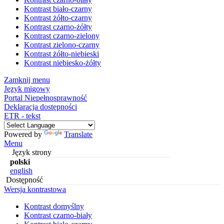
Kontrast biało-czarny
Kontrast żółto-czarny
Kontrast czarno-żółty
Kontrast czarno-zielony
Kontrast zielono-czarny
Kontrast żółto-niebieski
Kontrast niebiesko-żółty
Zamknij menu
Język migowy
Portal Niepełnosprawność
Deklaracja dostępności
ETR - tekst
Powered by
Translate
Menu
Język strony
polski
english
Dostępność
Wersja kontrastowa
Kontrast domyślny
Kontrast czarno-biały