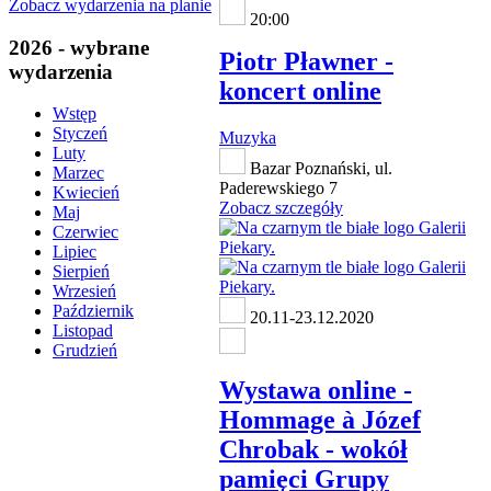
Zobacz wydarzenia na planie
20:00
2026 - wybrane
Piotr Pławner -
wydarzenia
koncert online
Wstęp
Styczeń
Muzyka
Luty
Bazar Poznański, ul.
Marzec
Paderewskiego 7
Kwiecień
Zobacz szczegóły
Maj
Czerwiec
Lipiec
Sierpień
Wrzesień
Październik
20.11-23.12.2020
Listopad
Grudzień
Wystawa online -
Hommage à Józef
Chrobak - wokół
pamięci Grupy