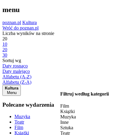
menu
poznan.pl
Kultura
Wróć do poznan.pl
Liczba wyników na stronie
20
10
20
30
Sortuj wg
Daty rosnąco
Daty malejąco
Alfabetu (A-Z)
Alfabetu (Z-A)
Kultura
Menu
Filtruj według kategorii
Polecane wydarzenia
Film
Książki
Muzyka
Muzyka
Teatr
Inne
Film
Sztuka
Książki
Teatr