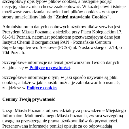
szczegółowy opis typów plików cookies, a następnie podjąć
decyzję, które z nich chcesz zaakceptować. W każdej chwili istnieje
możliwość zarządzania ustawieniami plików cookies - w stopce
strony umieściliśmy link do
"Zmień ustawienia Cookies"
.
Administratorem danych osobowych użytkowników serwisu jest
Prezydent Miasta Poznania z siedzibą przy Placu Kolegiackim 17,
61-841 Poznań, natomiast podmiotem przetwarzającym dane jest
Instytut Chemii Bioorganicznej PAN - Poznańskie Centrum
Superkomputerowo-Sieciowe (PCSS) ul. Noskowskiego 12/14, 61-
704 Poznań.
Szczegółowe informacje na temat przetwarzania Twoich danych
znajdują się w
Polityce prywatności
.
Szczegółowe informacje o tym, w jaki sposób używane są pliki
cookies, a także w jaki sposób można je zablokować lub usunąć,
znajdziesz w
Polityce cookies
.
Cenimy Twoją prywatność
Urząd Miasta Poznania odpowiedzialny za prowadzenie Miejskiego
Informatora Multimedialnego Miasta Poznania, zwraca szczególną
uwagę na przestrzeganie prawa użytkowników do prywatności.
Prezentowana informacja poniżej opisuje za co odpowiadają