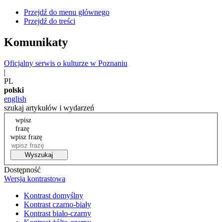
Przejdź do menu głównego
Przejdź do treści
Komunikaty
Oficjalny serwis o kulturze w Poznaniu
|
PL
polski
english
szukaj artykułów i wydarzeń
wpisz
frazę
wpisz frazę
Wyszukaj
Dostępność
Wersja kontrastowa
Kontrast domyślny
Kontrast czarno-biały
Kontrast biało-czarny