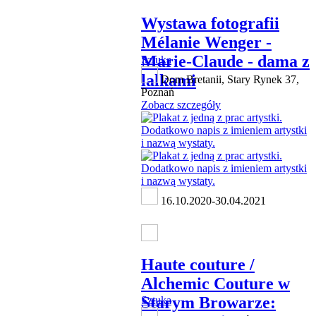
Wystawa fotografii
Mélanie Wenger -
Marie-Claude - dama z
Sztuka
lalkami
Dom Bretanii, Stary Rynek 37,
Poznań
Zobacz szczegóły
16.10.2020-30.04.2021
Haute couture /
Alchemic Couture w
Starym Browarze:
Sztuka