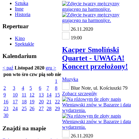
Sztuka
Inne
Historia
Repertuar
26.11.2020
19:00
Kino
Spektakle
Kacper Smoliński
Kalendarium
Quartet - UWAGA!
Koncert przełożony!
< paź
Listopad 2020
gru >
pon
wto
śro
czw
pią
sob
nie
Muzyka
1
2
3
4
5
6
7
8
Blue Note, ul. Kościuszki 79
Zobacz szczegóły
9
10
11
12
13
14
15
16
17
18
19
20
21
22
23
24
25
26
27
28
29
30
Znajdź na mapie
26.11.2020