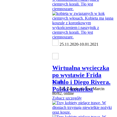
25.11.2020-10.01.2021
Wirtualna wycieczka
po wystawie Frida
Kahlo i Diego Rivera.
Sztuka
Polski kontekst
CK Zamek, ul. Św. Marcin
80/82, online
Zobacz szczegóły