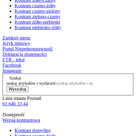
Kontrast żółto-czarny
Kontrast czarno-żółty
Kontrast czarno-zielony
Kontrast zielono-czarny
Kontrast żółto-niebieski
Kontrast niebiesko-żółty
Zamknij menu
Język migowy
Portal Niepełnosprawność
Deklaracja dostępności
ETR - tekst
Facebook
Instagram
Szukaj
szukaj artykułów i wydarzeń
Wyszukaj
Linia miasta Poznań
61 646 33 44
Dostępność
Wersja kontrastowa
Kontrast domyślny
Kontrast czarno-biały