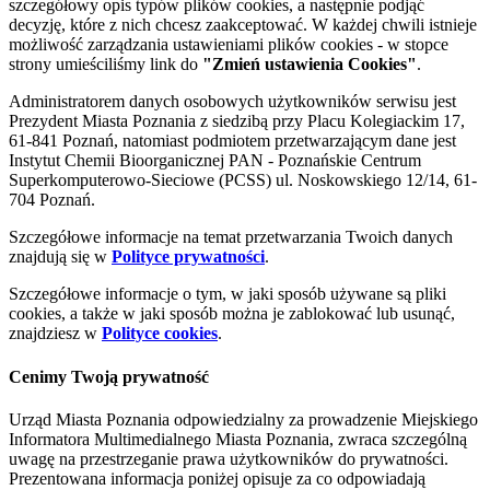
szczegółowy opis typów plików cookies, a następnie podjąć
decyzję, które z nich chcesz zaakceptować. W każdej chwili istnieje
możliwość zarządzania ustawieniami plików cookies - w stopce
strony umieściliśmy link do
"Zmień ustawienia Cookies"
.
Administratorem danych osobowych użytkowników serwisu jest
Prezydent Miasta Poznania z siedzibą przy Placu Kolegiackim 17,
61-841 Poznań, natomiast podmiotem przetwarzającym dane jest
Instytut Chemii Bioorganicznej PAN - Poznańskie Centrum
Superkomputerowo-Sieciowe (PCSS) ul. Noskowskiego 12/14, 61-
704 Poznań.
Szczegółowe informacje na temat przetwarzania Twoich danych
znajdują się w
Polityce prywatności
.
Szczegółowe informacje o tym, w jaki sposób używane są pliki
cookies, a także w jaki sposób można je zablokować lub usunąć,
znajdziesz w
Polityce cookies
.
Cenimy Twoją prywatność
Urząd Miasta Poznania odpowiedzialny za prowadzenie Miejskiego
Informatora Multimedialnego Miasta Poznania, zwraca szczególną
uwagę na przestrzeganie prawa użytkowników do prywatności.
Prezentowana informacja poniżej opisuje za co odpowiadają