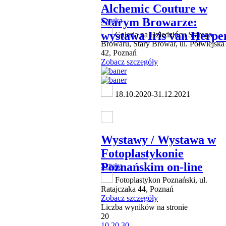
Alchemic Couture w
Starym Browarze:
Sztuka
wystawa Iris van Herpe
Galeria na Dziedzińcu Starego
Browaru, Stary Browar, ul. Półwiejska
42, Poznań
Zobacz szczegóły
18.10.2020-31.12.2021
Wystawy / Wystawa w
Fotoplastykonie
Poznańskim on-line
Sztuka
Fotoplastykon Poznański, ul.
Ratajczaka 44, Poznań
Zobacz szczegóły
Liczba wyników na stronie
20
10
20
30