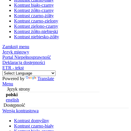
Kontrast biało-czarny
Kontrast żółto-czarny
Kontrast czarno-żółty
Kontrast czarno-zielony
Kontrast zielono-czarny
Kontrast żółto-niebieski
Kontrast niebiesko-żółty
Zamknij menu
Język migowy
Portal Niepełnosprawność
Deklaracja dostępności
ETR - tekst
Powered by
Translate
Menu
Język strony
polski
english
Dostępność
Wersja kontrastowa
Kontrast domyślny
Kontrast czarno-biały