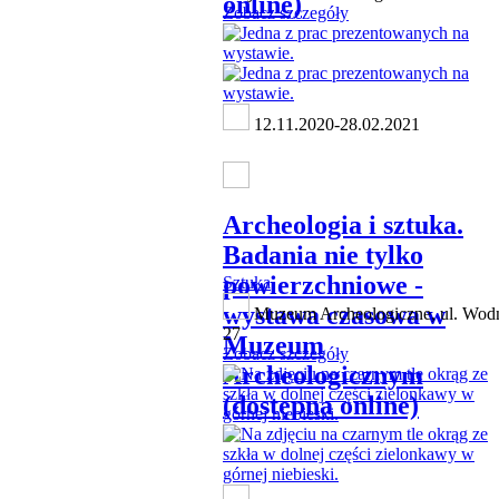
online)
Zobacz szczegóły
12.11.2020-28.02.2021
Archeologia i sztuka.
Badania nie tylko
powierzchniowe -
Sztuka
wystawa czasowa w
Muzeum Archeologiczne, ul. Wod
27
Muzeum
Zobacz szczegóły
Archeologicznym
(dostępna online)