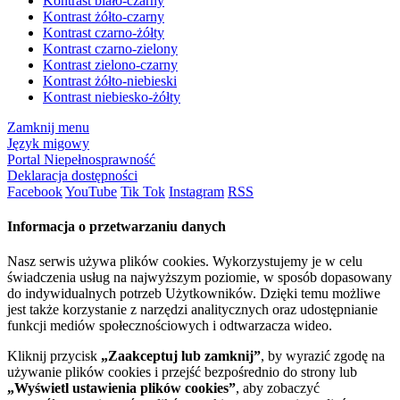
Kontrast biało-czarny
Kontrast żółto-czarny
Kontrast czarno-żółty
Kontrast czarno-zielony
Kontrast zielono-czarny
Kontrast żółto-niebieski
Kontrast niebiesko-żółty
Zamknij menu
Język migowy
Portal Niepełnosprawność
Deklaracja dostępności
Facebook
YouTube
Tik Tok
Instagram
RSS
Informacja o przetwarzaniu danych
Nasz serwis używa plików cookies. Wykorzystujemy je w celu
świadczenia usług na najwyższym poziomie, w sposób dopasowany
do indywidualnych potrzeb Użytkowników. Dzięki temu możliwe
jest także korzystanie z narzędzi analitycznych oraz udostępnianie
funkcji mediów społecznościowych i odtwarzacza wideo.
Kliknij przycisk
„Zaakceptuj lub zamknij”
, by wyrazić zgodę na
używanie plików cookies i przejść bezpośrednio do strony lub
„Wyświetl ustawienia plików cookies”
, aby zobaczyć