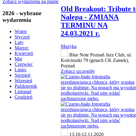
Zobacz wydarzenia na planie
Old Breakout: Tribute t
2026 - wybrane
Nalepa - ZMIANA
wydarzenia
TERMINU NA
Wstęp
24.03.2021 r.
Styczeń
Luty
Muzyka
Marzec
Kwiecień
Blue Note Poznań Jazz Club, ul.
Maj
Kościuszki 79 (gmach CK Zamek),
Czerwiec
Poznań
Lipiec
Zobacz szczegóły
Sierpień
Wrzesień
Październik
Listopad
Grudzień
13.10-12.11.2020