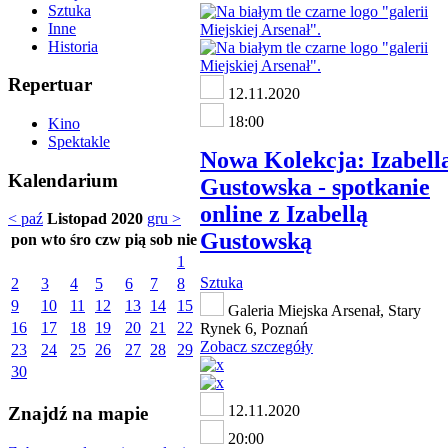
Sztuka
Inne
Historia
Repertuar
12.11.2020
18:00
Kino
Spektakle
Nowa Kolekcja: Izabell
Kalendarium
Gustowska - spotkanie
online z Izabellą
< paź
Listopad 2020
gru >
Gustowską
pon
wto
śro
czw
pią
sob
nie
1
Sztuka
2
3
4
5
6
7
8
9
10
11
12
13
14
15
Galeria Miejska Arsenał, Stary
16
17
18
19
20
21
22
Rynek 6, Poznań
Zobacz szczegóły
23
24
25
26
27
28
29
30
12.11.2020
Znajdź na mapie
20:00