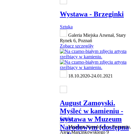
Wystawa - Brzeginki
Sztuka
Galeria Miejska Arsenał, Stary
Rynek 6, Poznań
Zobacz szczegóły
18.10.2020-24.01.2021
August Zamoyski.
Myśleć w kamieniu -
wystawa w Muzeum
Sztuka
Narodowym (dostępna
Muzeum Narodowe w Poznaniu,
Aleje Marcinkowskiego 9