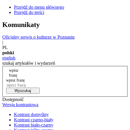
Przejdź do menu głównego
Przejdź do treści
Komunikaty
Oficjalny serwis o kulturze w Poznaniu
|
PL
polski
english
szukaj artykułów i wydarzeń
wpisz
frazę
wpisz frazę
Wyszukaj
Dostępność
Wersja kontrastowa
Kontrast domyślny
Kontrast czarno-biały
Kontrast biało-czarny