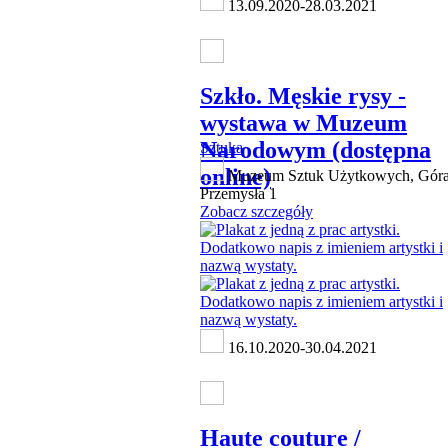
13.09.2020-28.03.2021
Szkło. Męskie rysy -
wystawa w Muzeum
Narodowym (dostępna
Sztuka
online)
Muzeum Sztuk Użytkowych, Gór
Przemysła 1
Zobacz szczegóły
16.10.2020-30.04.2021
Haute couture /