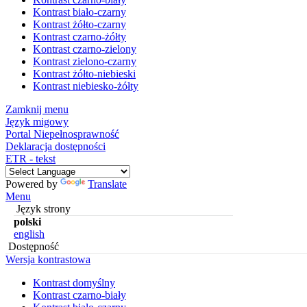
Kontrast biało-czarny
Kontrast żółto-czarny
Kontrast czarno-żółty
Kontrast czarno-zielony
Kontrast zielono-czarny
Kontrast żółto-niebieski
Kontrast niebiesko-żółty
Zamknij menu
Język migowy
Portal Niepełnosprawność
Deklaracja dostępności
ETR - tekst
Powered by
Translate
Menu
Język strony
polski
english
Dostępność
Wersja kontrastowa
Kontrast domyślny
Kontrast czarno-biały