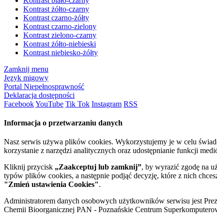
Kontrast biało-czarny
Kontrast żółto-czarny
Kontrast czarno-żółty
Kontrast czarno-zielony
Kontrast zielono-czarny
Kontrast żółto-niebieski
Kontrast niebiesko-żółty
Zamknij menu
Język migowy
Portal Niepełnosprawność
Deklaracja dostępności
Facebook
YouTube
Tik Tok
Instagram
RSS
Informacja o przetwarzaniu danych
Nasz serwis używa plików cookies. Wykorzystujemy je w celu świa
korzystanie z narzędzi analitycznych oraz udostępnianie funkcji me
Kliknij przycisk
„Zaakceptuj lub zamknij”
, by wyrazić zgodę na u
typów plików cookies, a następnie podjąć decyzję, które z nich chce
"Zmień ustawienia Cookies"
.
Administratorem danych osobowych użytkowników serwisu jest Prezyd
Chemii Bioorganicznej PAN - Poznańskie Centrum Superkomputerow