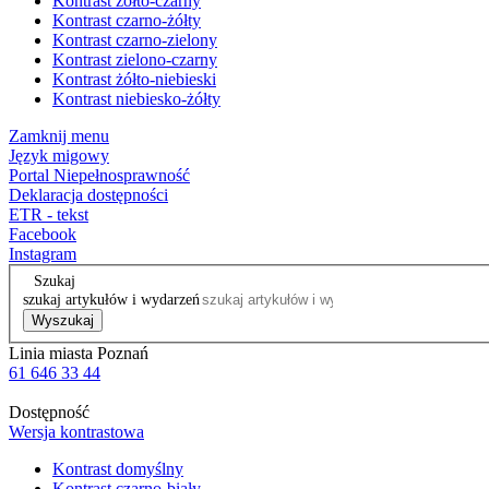
Kontrast żółto-czarny
Kontrast czarno-żółty
Kontrast czarno-zielony
Kontrast zielono-czarny
Kontrast żółto-niebieski
Kontrast niebiesko-żółty
Zamknij menu
Język migowy
Portal Niepełnosprawność
Deklaracja dostępności
ETR - tekst
Facebook
Instagram
Szukaj
szukaj artykułów i wydarzeń
Wyszukaj
Linia miasta Poznań
61 646 33 44
Dostępność
Wersja kontrastowa
Kontrast domyślny
Kontrast czarno-biały