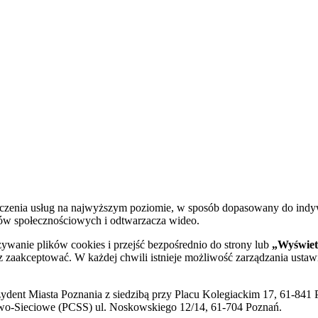
dczenia usług na najwyższym poziomie, w sposób dopasowany do indy
diów społecznościowych i odtwarzacza wideo.
żywanie plików cookies i przejść bezpośrednio do strony lub
„Wyświetl
sz zaakceptować. W każdej chwili istnieje możliwość zarządzania ustaw
ent Miasta Poznania z siedzibą przy Placu Kolegiackim 17, 61-841 P
o-Sieciowe (PCSS) ul. Noskowskiego 12/14, 61-704 Poznań.