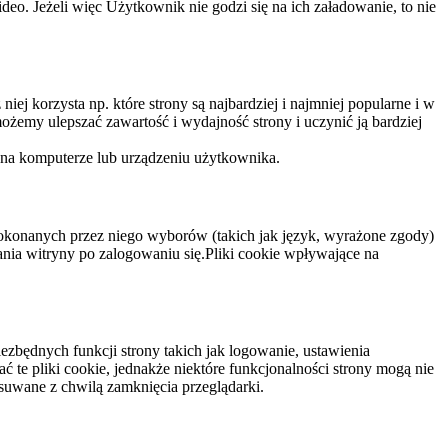
eo. Jeżeli więc Użytkownik nie godzi się na ich załadowanie, to nie
niej korzysta np. które strony są najbardziej i najmniej popularne i w
żemy ulepszać zawartość i wydajność strony i uczynić ją bardziej
 na komputerze lub urządzeniu użytkownika.
dokonanych przez niego wyborów (takich jak język, wyrażone zgody)
wania witryny po zalogowaniu się.Pliki cookie wpływające na
ezbędnych funkcji strony takich jak logowanie, ustawienia
 te pliki cookie, jednakże niektóre funkcjonalności strony mogą nie
suwane z chwilą zamknięcia przeglądarki.