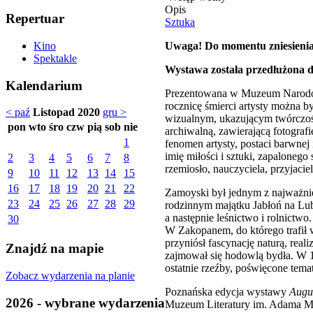
Opis
Repertuar
Sztuka
Uwaga! Do momentu zniesienia 
Kino
Spektakle
Wystawa została przedłużona d
Kalendarium
Prezentowana w Muzeum Narodowy
rocznicę śmierci artysty można 
< paź
Listopad 2020
gru >
wizualnym, ukazującym twórczość 
pon
wto
śro
czw
pią
sob
nie
archiwalną, zawierającą fotograf
1
fenomen artysty, postaci barwnej
imię miłości i sztuki, zapalonego
2
3
4
5
6
7
8
rzemiosło, nauczyciela, przyjacie
9
10
11
12
13
14
15
16
17
18
19
20
21
22
Zamoyski był jednym z najważniej
23
24
25
26
27
28
29
rodzinnym majątku Jabłoń na Lub
a następnie leśnictwo i rolnictw
30
W Zakopanem, do którego trafił w
przyniósł fascynację naturą, rea
Znajdź na mapie
zajmował się hodowlą bydła. W 19
ostatnie rzeźby, poświęcone tema
Zobacz wydarzenia na planie
Poznańska edycja wystawy
Augu
2026 - wybrane wydarzenia
Muzeum Literatury im. Adama