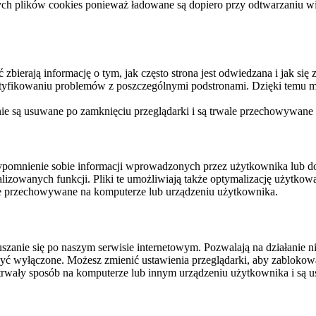
ych plików cookies ponieważ ładowane są dopiero przy odtwarzaniu wid
ierają informację o tym, jak często strona jest odwiedzana i jak się z 
ntyfikowaniu problemów z poszczególnymi podstronami. Dzięki temu mo
 nie są usuwane po zamknięciu przeglądarki i są trwale przechowywane
rzypomnienie sobie informacji wprowadzonych przez użytkownika lub 
nalizowanych funkcji. Pliki te umożliwiają także optymalizację użytko
ale przechowywane na komputerze lub urządzeniu użytkownika.
szanie się po naszym serwisie internetowym. Pozwalają na działanie ni
yć wyłączone. Możesz zmienić ustawienia przeglądarki, aby zablokować
trwały sposób na komputerze lub innym urządzeniu użytkownika i są u