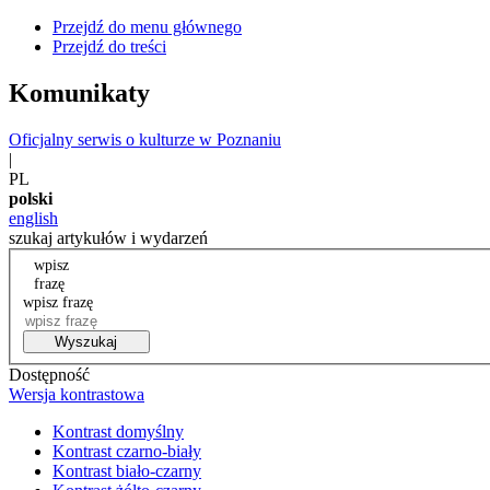
Przejdź do menu głównego
Przejdź do treści
Komunikaty
Oficjalny serwis o kulturze w Poznaniu
|
PL
polski
english
szukaj artykułów i wydarzeń
wpisz
frazę
wpisz frazę
Wyszukaj
Dostępność
Wersja kontrastowa
Kontrast domyślny
Kontrast czarno-biały
Kontrast biało-czarny