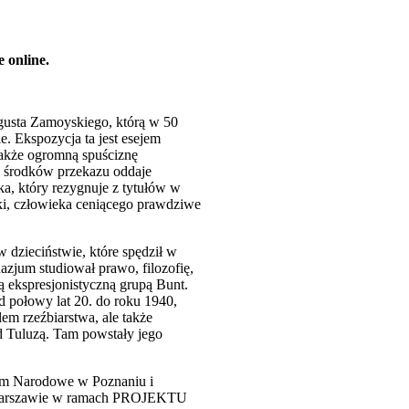
 online.
usta Zamoyskiego, którą w 50
. Ekspozycja ta jest esejem
 także ogromną spuściznę
ch środków przekazu oddaje
a, który rezygnuje z tytułów w
tuki, człowieka ceniącego prawdziwe
 dzieciństwie, które spędził w
zjum studiował prawo, filozofię,
ą ekspresjonistyczną grupą Bunt.
d połowy lat 20. do roku 1940,
em rzeźbiarstwa, ale także
od Tuluzą. Tam powstały jego
um Narodowe w Poznaniu i
 Warszawie w ramach PROJEKTU