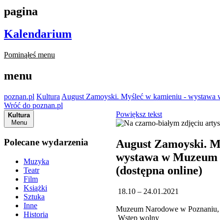
pagina
Kalendarium
Pominąłeś menu
menu
poznan.pl
Kultura
August Zamoyski. Myśleć w kamieniu - wystawa
Wróć do poznan.pl
Powiększ tekst
Kultura
Menu
Polecane wydarzenia
August Zamoyski. M
wystawa w Muzeum
Muzyka
(dostępna online)
Teatr
Film
Książki
18.10 – 24.01.2021
Sztuka
Inne
Muzeum Narodowe w Poznaniu, 
Historia
Wstęp wolny