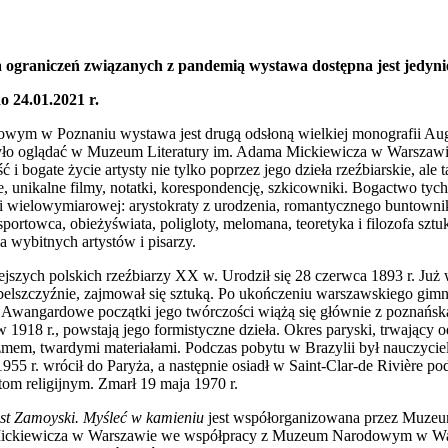
ograniczeń związanych z pandemią wystawa dostępna jest jedynie
o 24.01.2021 r.
m w Poznaniu wystawa jest drugą odsłoną wielkiej monografii Aug
było oglądać w Muzeum Literatury im. Adama Mickiewicza w Warszawie
i bogate życie artysty nie tylko poprzez jego dzieła rzeźbiarskie, ale
ie, unikalne filmy, notatki, korespondencję, szkicowniki. Bogactwo ty
 i wielowymiarowej: arystokraty z urodzenia, romantycznego buntownik
 sportowca, obieżyświata, poligloty, melomana, teoretyka i filozofa sz
la wybitnych artystów i pisarzy.
szych polskich rzeźbiarzy XX w. Urodził się 28 czerwca 1893 r. Już w
elszczyźnie, zajmował się sztuką. Po ukończeniu warszawskiego gimna
o. Awangardowe początki jego twórczości wiążą się głównie z poznańsk
 1918 r., powstają jego formistyczne dzieła. Okres paryski, trwający o
lizmem, twardymi materiałami. Podczas pobytu w Brazylii był nauczyciel
55 r. wrócił do Paryża, a następnie osiadł w Saint-Clar-de Rivière p
tom religijnym. Zmarł 19 maja 1970 r.
st Zamoyski. Myśleć w kamieniu
jest współorganizowana przez Muze
 Mickiewicza w Warszawie we współpracy z Muzeum Narodowym w