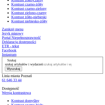
Kontrast żółto-czarny
Kontrast czarno-żółty
Kontrast czarno-zielony
Kontrast zielono-czarny
Kontrast żółto-niebieski
Kontrast niebiesko-żółty
Zamknij menu
Język migowy
Portal Niepełnosprawność
Deklaracja dostępności
ETR - tekst
Facebook
Instagram
Szukaj
szukaj artykułów i wydarzeń
Wyszukaj
Linia miasta Poznań
61 646 33 44
Dostępność
Wersja kontrastowa
Kontrast domyślny
Kontrast czarno-biały