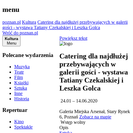
menu
poznan.pl
Kultura
Catering dla najdłużej przebywających w galerii
gości - wystawa Tatiany Czekalskiej i Leszka Golca
Wróć do poznan.pl
Powiększ tekst
Kultura
Menu
Polecane wydarzenia
Catering dla najdłużej
przebywających w
Muzyka
galerii gości - wystawa
Teatr
Film
Tatiany Czekalskiej i
Książki
Leszka Golca
Sztuka
Inne
Historia
24.01 – 14.06.2020
Repertuar
Galeria Miejska Arsenał, Stary Rynek
6, Poznań
Zobacz na mapie
Kino
Wstęp wolny
Spektakle
Opis
Sztuka