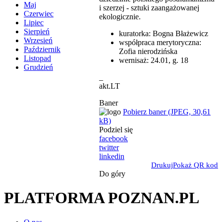
Maj
i szerzej - sztuki zaangażowanej
Czerwiec
ekologicznie.
Lipiec
Sierpień
kuratorka: Bogna Błażewicz
Wrzesień
współpraca merytoryczna:
Październik
Zofia nierodzińska
Listopad
wernisaż: 24.01, g. 18
Grudzień
_
akt.LT
Baner
Pobierz baner (JPEG, 30,61
kB)
Podziel się
facebook
twitter
linkedin
Drukuj
Pokaż QR kod
Do góry
PLATFORMA POZNAN.PL