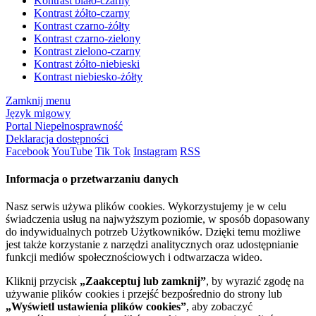
Kontrast biało-czarny
Kontrast żółto-czarny
Kontrast czarno-żółty
Kontrast czarno-zielony
Kontrast zielono-czarny
Kontrast żółto-niebieski
Kontrast niebiesko-żółty
Zamknij menu
Język migowy
Portal Niepełnosprawność
Deklaracja dostępności
Facebook
YouTube
Tik Tok
Instagram
RSS
Informacja o przetwarzaniu danych
Nasz serwis używa plików cookies. Wykorzystujemy je w celu
świadczenia usług na najwyższym poziomie, w sposób dopasowany
do indywidualnych potrzeb Użytkowników. Dzięki temu możliwe
jest także korzystanie z narzędzi analitycznych oraz udostępnianie
funkcji mediów społecznościowych i odtwarzacza wideo.
Kliknij przycisk
„Zaakceptuj lub zamknij”
, by wyrazić zgodę na
używanie plików cookies i przejść bezpośrednio do strony lub
„Wyświetl ustawienia plików cookies”
, aby zobaczyć