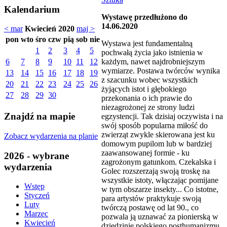
Kalendarium
Wystawę przedłużono do
14.06.2020
< mar
Kwiecień 2020
maj >
pon
wto
śro
czw
pią
sob
nie
Wystawa jest fundamentalną
1
2
3
4
5
pochwałą życia jako istnienia w
każdym, nawet najdrobniejszym
6
7
8
9
10
11
12
wymiarze. Postawa twórców wynika
13
14
15
16
17
18
19
z szacunku wobec wszystkich
20
21
22
23
24
25
26
żyjących istot i głębokiego
27
28
29
30
przekonania o ich prawie do
niezagrożonej ze strony ludzi
Znajdź na mapie
egzystencji. Tak dzisiaj oczywista i na
swój sposób popularna miłość do
zwierząt zwykle skierowana jest ku
Zobacz wydarzenia na planie
domowym pupilom lub w bardziej
zaawansowanej formie - ku
2026 - wybrane
zagrożonym gatunkom. Czekalska i
wydarzenia
Golec rozszerzają swoją troskę na
wszystkie istoty, włączając pomijane
Wstęp
w tym obszarze insekty... Co istotne,
Styczeń
para artystów praktykuje swoją
Luty
twórczą postawę od lat 90., co
Marzec
pozwala ją uznawać za pionierską w
Kwiecień
dziedzinie polskiego posthumanizmu