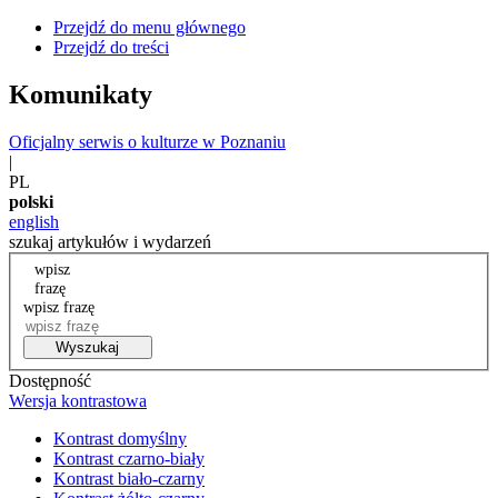
Przejdź do menu głównego
Przejdź do treści
Komunikaty
Oficjalny serwis o kulturze w Poznaniu
|
PL
polski
english
szukaj artykułów i wydarzeń
wpisz
frazę
wpisz frazę
Wyszukaj
Dostępność
Wersja kontrastowa
Kontrast domyślny
Kontrast czarno-biały
Kontrast biało-czarny