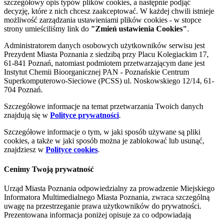
szczegółowy opis typów plików cookies, a następnie podjąć
decyzję, które z nich chcesz zaakceptować. W każdej chwili istnieje
możliwość zarządzania ustawieniami plików cookies - w stopce
strony umieściliśmy link do
"Zmień ustawienia Cookies"
.
Administratorem danych osobowych użytkowników serwisu jest
Prezydent Miasta Poznania z siedzibą przy Placu Kolegiackim 17,
61-841 Poznań, natomiast podmiotem przetwarzającym dane jest
Instytut Chemii Bioorganicznej PAN - Poznańskie Centrum
Superkomputerowo-Sieciowe (PCSS) ul. Noskowskiego 12/14, 61-
704 Poznań.
Szczegółowe informacje na temat przetwarzania Twoich danych
znajdują się w
Polityce prywatności
.
Szczegółowe informacje o tym, w jaki sposób używane są pliki
cookies, a także w jaki sposób można je zablokować lub usunąć,
znajdziesz w
Polityce cookies
.
Cenimy Twoją prywatność
Urząd Miasta Poznania odpowiedzialny za prowadzenie Miejskiego
Informatora Multimedialnego Miasta Poznania, zwraca szczególną
uwagę na przestrzeganie prawa użytkowników do prywatności.
Prezentowana informacja poniżej opisuje za co odpowiadają