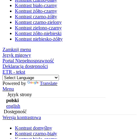
Kontrast biało-czarny
Kontrast żółto-czarny
Kontrast czarno-żółty
Kontrast czarno-zielony
Kontrast zielono-czarny
Kontrast żółto-niebieski
Kontrast niebiesko-żółty
Zamknij menu
Język migowy
Portal Niepełnosprawność
Deklaracja dostępności
ETR - tekst
Powered by
Translate
Menu
Język strony
polski
english
Dostępność
Wersja kontrastowa
Kontrast domyślny
Kontrast czarno-biały