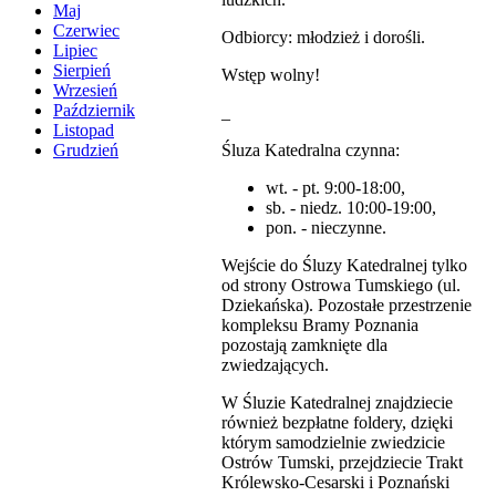
Maj
Czerwiec
Odbiorcy: młodzież i dorośli.
Lipiec
Sierpień
Wstęp wolny!
Wrzesień
Październik
_
Listopad
Śluza Katedralna czynna:
Grudzień
wt. - pt. 9:00-18:00,
sb. - niedz. 10:00-19:00,
pon. - nieczynne.
Wejście do Śluzy Katedralnej tylko
od strony Ostrowa Tumskiego (ul.
Dziekańska). Pozostałe przestrzenie
kompleksu Bramy Poznania
pozostają zamknięte dla
zwiedzających.
W Śluzie Katedralnej znajdziecie
również bezpłatne foldery, dzięki
którym samodzielnie zwiedzicie
Ostrów Tumski, przejdziecie Trakt
Królewsko-Cesarski i Poznański