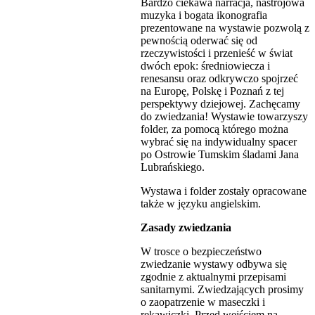
Bardzo ciekawa narracja, nastrojowa
muzyka i bogata ikonografia
prezentowane na wystawie pozwolą z
pewnością oderwać się od
rzeczywistości i przenieść w świat
dwóch epok: średniowiecza i
renesansu oraz odkrywczo spojrzeć
na Europę, Polskę i Poznań z tej
perspektywy dziejowej. Zachęcamy
do zwiedzania! Wystawie towarzyszy
folder, za pomocą którego można
wybrać się na indywidualny spacer
po Ostrowie Tumskim śladami Jana
Lubrańskiego.
Wystawa i folder zostały opracowane
także w języku angielskim.
Zasady zwiedzania
W trosce o bezpieczeństwo
zwiedzanie wystawy odbywa się
zgodnie z aktualnymi przepisami
sanitarnymi. Zwiedzających prosimy
o zaopatrzenie w maseczki i
rękawiczki. Przed wejściem na