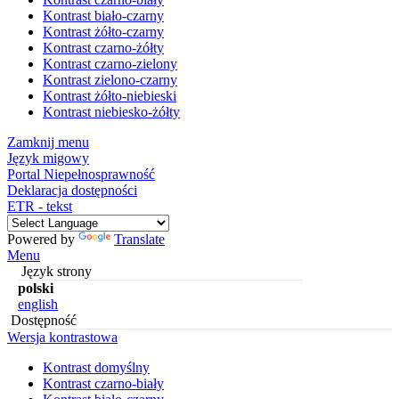
Kontrast biało-czarny
Kontrast żółto-czarny
Kontrast czarno-żółty
Kontrast czarno-zielony
Kontrast zielono-czarny
Kontrast żółto-niebieski
Kontrast niebiesko-żółty
Zamknij menu
Język migowy
Portal Niepełnosprawność
Deklaracja dostępności
ETR - tekst
Powered by
Translate
Menu
Język strony
polski
english
Dostępność
Wersja kontrastowa
Kontrast domyślny
Kontrast czarno-biały