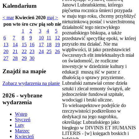
Janowi Lubrańskiemu, którego
Kalendarium
pięćsetna rocznica śmierci przypada
w maju tego roku, chcemy przybliżyć
< mar
Kwiecień 2020
maj >
nietuzinkową postać i wszechstronną
pon
wto
śro
czw
pią
sob
nie
działalność tego niezwykłego
1
2
3
4
5
poznańskiego biskupa, a także
6
7
8
9
10
11
12
przedstawić specyfikę epoki, w której
przyszło mu działać. Nie ma
13
14
15
16
17
18
19
wątpliwości, iż jako przedstawiciel
20
21
22
23
24
25
26
ówczesnych elit intelektualnych miał
27
28
29
30
on świadomość, że rozliczne
inwestycje w dziedzinie kultury i
Znajdź na mapie
edukacji muszą iść w parze z
dbałością o sprawy przyziemne.
Lubrański zamawiał cenne dzieła
Zobacz wydarzenia na planie
sztuki i zlecał remonty świątyń, ale
jednocześnie fundował szpitale,
2026 - wybrane
wodociągi i bruki uliczne.
wydarzenia
To wieloaspektowe podejście do
rzeczywistości podkreślono w
Wstęp
dedykacji na jego nagrobku,
Styczeń
określając Lubrańskiego jako
Luty
biegłego w DIVINIS ET HUMANIS
Marzec
LITERIS - [w] księgach boskich i
Kwiecień
ludzkich.