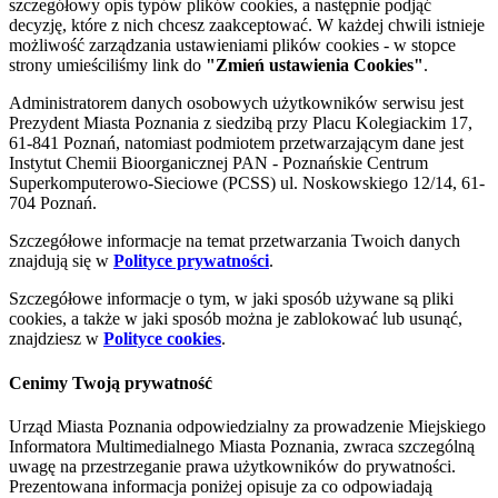
szczegółowy opis typów plików cookies, a następnie podjąć
decyzję, które z nich chcesz zaakceptować. W każdej chwili istnieje
możliwość zarządzania ustawieniami plików cookies - w stopce
strony umieściliśmy link do
"Zmień ustawienia Cookies"
.
Administratorem danych osobowych użytkowników serwisu jest
Prezydent Miasta Poznania z siedzibą przy Placu Kolegiackim 17,
61-841 Poznań, natomiast podmiotem przetwarzającym dane jest
Instytut Chemii Bioorganicznej PAN - Poznańskie Centrum
Superkomputerowo-Sieciowe (PCSS) ul. Noskowskiego 12/14, 61-
704 Poznań.
Szczegółowe informacje na temat przetwarzania Twoich danych
znajdują się w
Polityce prywatności
.
Szczegółowe informacje o tym, w jaki sposób używane są pliki
cookies, a także w jaki sposób można je zablokować lub usunąć,
znajdziesz w
Polityce cookies
.
Cenimy Twoją prywatność
Urząd Miasta Poznania odpowiedzialny za prowadzenie Miejskiego
Informatora Multimedialnego Miasta Poznania, zwraca szczególną
uwagę na przestrzeganie prawa użytkowników do prywatności.
Prezentowana informacja poniżej opisuje za co odpowiadają