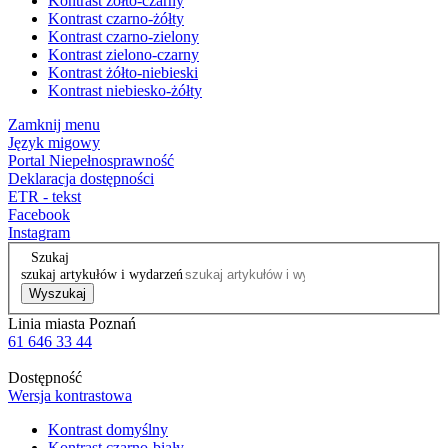
Kontrast żółto-czarny
Kontrast czarno-żółty
Kontrast czarno-zielony
Kontrast zielono-czarny
Kontrast żółto-niebieski
Kontrast niebiesko-żółty
Zamknij menu
Język migowy
Portal Niepełnosprawność
Deklaracja dostępności
ETR - tekst
Facebook
Instagram
Szukaj
szukaj artykułów i wydarzeń
Wyszukaj
Linia miasta Poznań
61 646 33 44
Dostępność
Wersja kontrastowa
Kontrast domyślny
Kontrast czarno-biały