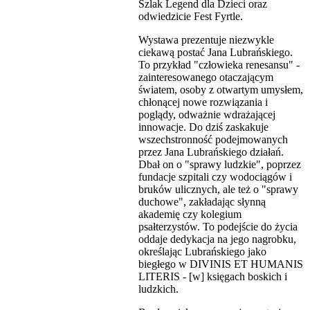
Szlak Legend dla Dzieci oraz
odwiedzicie Fest Fyrtle.
Wystawa prezentuje niezwykle
ciekawą postać Jana Lubrańskiego.
To przykład "człowieka renesansu" -
zainteresowanego otaczającym
światem, osoby z otwartym umysłem,
chłonącej nowe rozwiązania i
poglądy, odważnie wdrażającej
innowacje. Do dziś zaskakuje
wszechstronność podejmowanych
przez Jana Lubrańskiego działań.
Dbał on o "sprawy ludzkie", poprzez
fundacje szpitali czy wodociągów i
bruków ulicznych, ale też o "sprawy
duchowe", zakładając słynną
akademię czy kolegium
psałterzystów. To podejście do życia
oddaje dedykacja na jego nagrobku,
określając Lubrańskiego jako
biegłego w DIVINIS ET HUMANIS
LITERIS - [w] księgach boskich i
ludzkich.