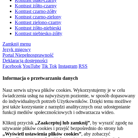
Kontrast biało-czarny
Kontrast żółto-czarny
Kontrast czarno-żółty
Kontrast czarno-zielony
Kontrast zielono-czarny
Kontrast żółto-niebieski
Kontrast niebiesko-żółty
Zamknij menu
Język migowy
Portal Niepełnosprawność
Deklaracja dostępności
Facebook
YouTube
Tik Tok
Instagram
RSS
Informacja o przetwarzaniu danych
Nasz serwis używa plików cookies. Wykorzystujemy je w celu
świadczenia usług na najwyższym poziomie, w sposób dopasowany
do indywidualnych potrzeb Użytkowników. Dzięki temu możliwe
jest także korzystanie z narzędzi analitycznych oraz udostępnianie
funkcji mediów społecznościowych i odtwarzacza wideo.
Kliknij przycisk
„Zaakceptuj lub zamknij”
, by wyrazić zgodę na
używanie plików cookies i przejść bezpośrednio do strony lub
„Wyświetl ustawienia plików cookies”
, aby zobaczyć