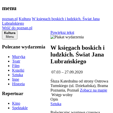
menu
poznan.pl
Kultura
W księgach boskich i ludzkich. Świat Jana
Lubrańskiego
Wróć do poznan.pl
Powiększ tekst
Kultura
Menu
Polecane wydarzenia
W księgach boskich i
ludzkich. Świat Jana
Muzyka
Lubrańskiego
Teatr
Film
Książki
07.03 – 27.09.2020
Sztuka
Inne
Śluza Katedralna od strony Ostrowa
Historia
Tumskiego (ul. Dziekańska), Brama
Poznania, Poznań
Zobacz na mapie
Repertuar
Wstęp wolny
Opis
Kino
Sztuka
Spektakle
Poświęcając wystawę czasową