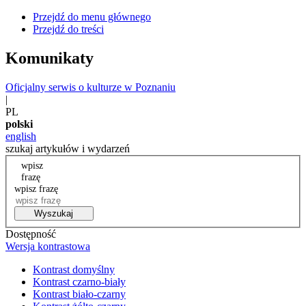
Przejdź do menu głównego
Przejdź do treści
Komunikaty
Oficjalny serwis o kulturze w Poznaniu
|
PL
polski
english
szukaj artykułów i wydarzeń
wpisz
frazę
wpisz frazę
Wyszukaj
Dostępność
Wersja kontrastowa
Kontrast domyślny
Kontrast czarno-biały
Kontrast biało-czarny