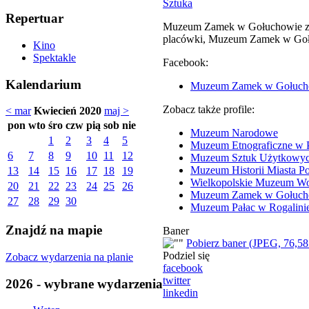
Sztuka
Repertuar
Muzeum Zamek w Gołuchowie zap
placówki, Muzeum Zamek w Gołuc
Kino
Spektakle
Facebook:
Kalendarium
Muzeum Zamek w Gołuch
Zobacz także profile:
< mar
Kwiecień 2020
maj >
pon
wto
śro
czw
pią
sob
nie
Muzeum Narodowe
1
2
3
4
5
Muzeum Etnograficzne w 
6
7
8
9
10
11
12
Muzeum Sztuk Użytkowy
Muzeum Historii Miasta P
13
14
15
16
17
18
19
Wielkopolskie Muzeum W
20
21
22
23
24
25
26
Muzeum Zamek w Gołuch
27
28
29
30
Muzeum Pałac w Rogalini
Znajdź na mapie
Baner
Pobierz baner (JPEG, 76,58
Podziel się
Zobacz wydarzenia na planie
facebook
twitter
2026 - wybrane wydarzenia
linkedin