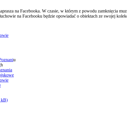
rasza na Facebooka. W czasie, w którym z powodu zamknięcia mu
howie na Facebooku będzie opowiadać o obiektach ze swojej kolekc
owie
Poznani
u
c
h
oznania
ojskowe
owie
e
 kB)