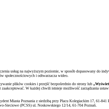
dczenia usług na najwyższym poziomie, w sposób dopasowany do indy
diów społecznościowych i odtwarzacza wideo.
żywanie plików cookies i przejść bezpośrednio do strony lub
„Wyświetl
sz zaakceptować. W każdej chwili istnieje możliwość zarządzania ustaw
ent Miasta Poznania z siedzibą przy Placu Kolegiackim 17, 61-841 P
o-Sieciowe (PCSS) ul. Noskowskiego 12/14, 61-704 Poznań.