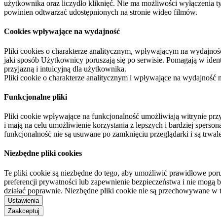
użytkownika oraz liczydło kliknięć. Nie ma możliwości wyłączenia t
powinien odtwarzać udostępnionych na stronie wideo filmów.
Cookies wpływające na wydajność
Pliki cookies o charakterze analitycznym, wpływającym na wydajność zb
jaki sposób Użytkownicy poruszają się po serwisie. Pomagają w ide
przyjazną i intuicyjną dla użytkownika.
Pliki cookie o charakterze analitycznym i wpływające na wydajność
Funkcjonalne pliki
Pliki cookie wpływające na funkcjonalność umożliwiają witrynie p
i mają na celu umożliwienie korzystania z lepszych i bardziej sperso
funkcjonalność nie są usuwane po zamknięciu przeglądarki i są trw
Niezbędne pliki cookies
Te pliki cookie są niezbędne do tego, aby umożliwić prawidłowe poru
preferencji prywatności lub zapewnienie bezpieczeństwa i nie mogą b
działać poprawnie. Niezbędne pliki cookie nie są przechowywane w 
Ustawienia
Zaakceptuj