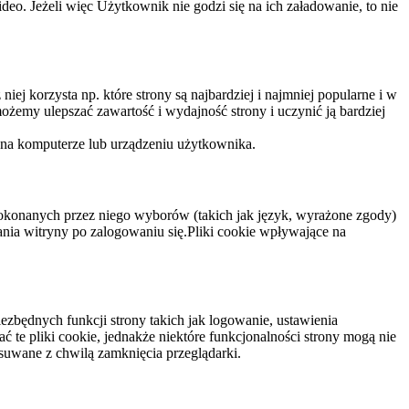
eo. Jeżeli więc Użytkownik nie godzi się na ich załadowanie, to nie
niej korzysta np. które strony są najbardziej i najmniej popularne i w
żemy ulepszać zawartość i wydajność strony i uczynić ją bardziej
 na komputerze lub urządzeniu użytkownika.
dokonanych przez niego wyborów (takich jak język, wyrażone zgody)
wania witryny po zalogowaniu się.Pliki cookie wpływające na
ezbędnych funkcji strony takich jak logowanie, ustawienia
 te pliki cookie, jednakże niektóre funkcjonalności strony mogą nie
suwane z chwilą zamknięcia przeglądarki.