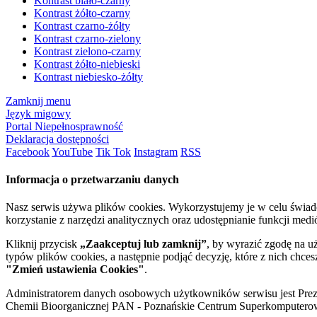
Kontrast biało-czarny
Kontrast żółto-czarny
Kontrast czarno-żółty
Kontrast czarno-zielony
Kontrast zielono-czarny
Kontrast żółto-niebieski
Kontrast niebiesko-żółty
Zamknij menu
Język migowy
Portal Niepełnosprawność
Deklaracja dostępności
Facebook
YouTube
Tik Tok
Instagram
RSS
Informacja o przetwarzaniu danych
Nasz serwis używa plików cookies. Wykorzystujemy je w celu świa
korzystanie z narzędzi analitycznych oraz udostępnianie funkcji me
Kliknij przycisk
„Zaakceptuj lub zamknij”
, by wyrazić zgodę na u
typów plików cookies, a następnie podjąć decyzję, które z nich chce
"Zmień ustawienia Cookies"
.
Administratorem danych osobowych użytkowników serwisu jest Prezyd
Chemii Bioorganicznej PAN - Poznańskie Centrum Superkomputerow