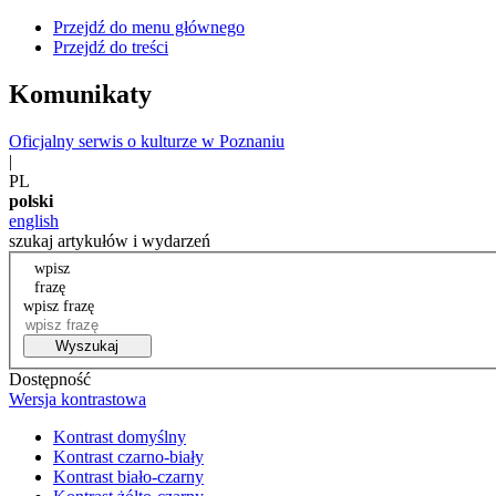
Przejdź do menu głównego
Przejdź do treści
Komunikaty
Oficjalny serwis o kulturze w Poznaniu
|
PL
polski
english
szukaj artykułów i wydarzeń
wpisz
frazę
wpisz frazę
Wyszukaj
Dostępność
Wersja kontrastowa
Kontrast domyślny
Kontrast czarno-biały
Kontrast biało-czarny