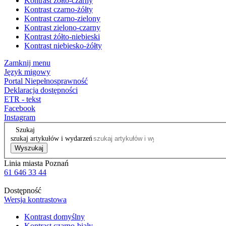
Kontrast żółto-czarny
Kontrast czarno-żółty
Kontrast czarno-zielony
Kontrast zielono-czarny
Kontrast żółto-niebieski
Kontrast niebiesko-żółty
Zamknij menu
Język migowy
Portal Niepełnosprawność
Deklaracja dostępności
ETR - tekst
Facebook
Instagram
Szukaj
szukaj artykułów i wydarzeń
Wyszukaj
Linia miasta Poznań
61 646 33 44
Dostępność
Wersja kontrastowa
Kontrast domyślny
Kontrast czarno-biały