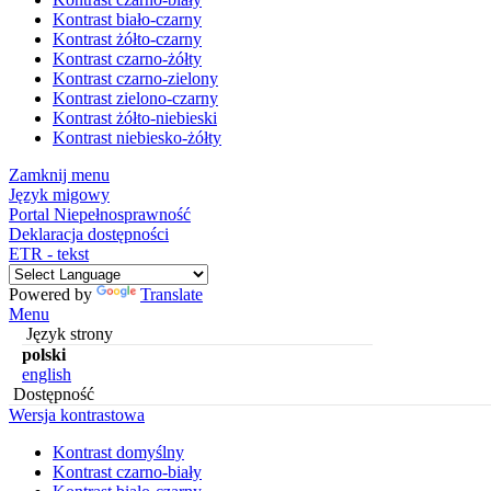
Kontrast biało-czarny
Kontrast żółto-czarny
Kontrast czarno-żółty
Kontrast czarno-zielony
Kontrast zielono-czarny
Kontrast żółto-niebieski
Kontrast niebiesko-żółty
Zamknij menu
Język migowy
Portal Niepełnosprawność
Deklaracja dostępności
ETR - tekst
Powered by
Translate
Menu
Język strony
polski
english
Dostępność
Wersja kontrastowa
Kontrast domyślny
Kontrast czarno-biały