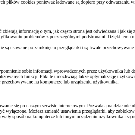
ych plików cookies ponieważ ładowane są dopiero przy odtwarzaniu wid
ierają informację o tym, jak często strona jest odwiedzana i jak się z 
ntyfikowaniu problemów z poszczególnymi podstronami. Dzięki temu mo
 nie są usuwane po zamknięciu przeglądarki i są trwale przechowywane
rzypomnienie sobie informacji wprowadzonych przez użytkownika lub 
nalizowanych funkcji. Pliki te umożliwiają także optymalizację użytko
ale przechowywane na komputerze lub urządzeniu użytkownika.
szanie się po naszym serwisie internetowym. Pozwalają na działanie ni
yć wyłączone. Możesz zmienić ustawienia przeglądarki, aby zablokować
trwały sposób na komputerze lub innym urządzeniu użytkownika i są u