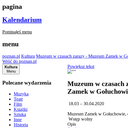
pagina
Kalendarium
Pominąłeś menu
menu
poznan.pl
Kultura
Muzeum w czasach zarazy - Muzeum Zamek w G
Wróć do poznan.pl
Powiększ tekst
Kultura
Menu
Polecane wydarzenia
Muzeum w czasach 
Zamek w Gołuchowi
Muzyka
Teatr
18.03 – 30.04.2020
Film
Książki
Muzeum Zamek w Gołuchowie, o
Sztuka
Wstęp wolny
Inne
Opis
Historia