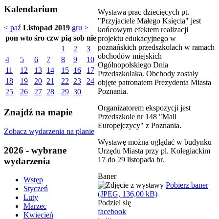
Kalendarium
Wystawa prac dziecięcych pt.
"Przyjaciele Małego Księcia" jest
< paź
Listopad 2019
gru >
końcowym efektem realizacji
pon
wto
śro
czw
pią
sob
nie
projektu edukacyjnego w
poznańskich przedszkolach w ramach
1
2
3
obchodów miejskich
4
5
6
7
8
9
10
Ogólnopolskiego Dnia
11
12
13
14
15
16
17
Przedszkolaka. Obchody zostały
18
19
20
21
22
23
24
objęte patronatem Prezydenta Miasta
Poznania.
25
26
27
28
29
30
Organizatorem ekspozycji jest
Znajdź na mapie
Przedszkole nr 148 "Mali
Europejczycy" z Poznania.
Zobacz wydarzenia na planie
Wystawę można oglądać w budynku
2026 - wybrane
Urzędu Miasta przy pl. Kolegiackim
17 do 29 listopada br.
wydarzenia
Baner
Wstęp
Pobierz baner
Styczeń
(JPEG, 136,00 kB)
Luty
Podziel się
Marzec
facebook
Kwiecień