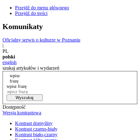
Przejdź do menu głównego
Przejdź do treści
Komunikaty
Oficjalny serwis o kulturze w Poznaniu
|
PL
polski
english
szukaj artykułów i wydarzeń
wpisz
frazę
wpisz frazę
Wyszukaj
Dostępność
Wersja kontrastowa
Kontrast domyślny
Kontrast czarno-biały
Kontrast biało-czarny