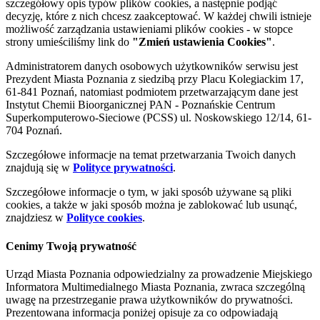
szczegółowy opis typów plików cookies, a następnie podjąć
decyzję, które z nich chcesz zaakceptować. W każdej chwili istnieje
możliwość zarządzania ustawieniami plików cookies - w stopce
strony umieściliśmy link do
"Zmień ustawienia Cookies"
.
Administratorem danych osobowych użytkowników serwisu jest
Prezydent Miasta Poznania z siedzibą przy Placu Kolegiackim 17,
61-841 Poznań, natomiast podmiotem przetwarzającym dane jest
Instytut Chemii Bioorganicznej PAN - Poznańskie Centrum
Superkomputerowo-Sieciowe (PCSS) ul. Noskowskiego 12/14, 61-
704 Poznań.
Szczegółowe informacje na temat przetwarzania Twoich danych
znajdują się w
Polityce prywatności
.
Szczegółowe informacje o tym, w jaki sposób używane są pliki
cookies, a także w jaki sposób można je zablokować lub usunąć,
znajdziesz w
Polityce cookies
.
Cenimy Twoją prywatność
Urząd Miasta Poznania odpowiedzialny za prowadzenie Miejskiego
Informatora Multimedialnego Miasta Poznania, zwraca szczególną
uwagę na przestrzeganie prawa użytkowników do prywatności.
Prezentowana informacja poniżej opisuje za co odpowiadają