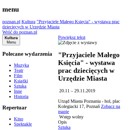
menu
poznan.pl
Kultura
"Przyjaciele Małego Księcia" - wystawa prac
dziecięcych w Urzędzie Miasta
Wróć do poznan.pl
Powiększ tekst
Kultura
Menu
Polecane wydarzenia
"Przyjaciele Małego
Księcia" - wystawa
Muzyka
prac dziecięcych w
Teatr
Film
Urzędzie Miasta
Książki
Sztuka
20.11 – 29.11.2019
Inne
Historia
Urząd Miasta Poznania - hol, plac
Kolegiacki 17, Poznań
Zobacz na
Repertuar
mapie
Wstęp wolny
Kino
Opis
Spektakle
Sztuka