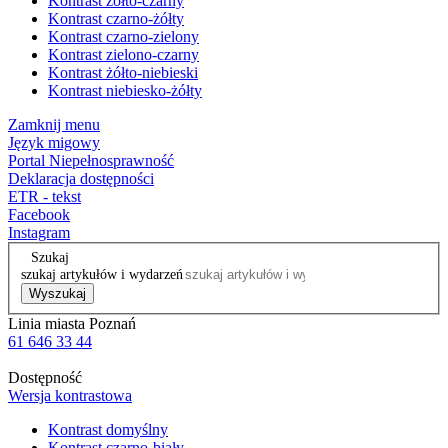
Kontrast żółto-czarny
Kontrast czarno-żółty
Kontrast czarno-zielony
Kontrast zielono-czarny
Kontrast żółto-niebieski
Kontrast niebiesko-żółty
Zamknij menu
Język migowy
Portal Niepełnosprawność
Deklaracja dostępności
ETR - tekst
Facebook
Instagram
Szukaj
szukaj artykułów i wydarzeń
Wyszukaj
Linia miasta Poznań
61 646 33 44
Dostępność
Wersja kontrastowa
Kontrast domyślny
Kontrast czarno-biały