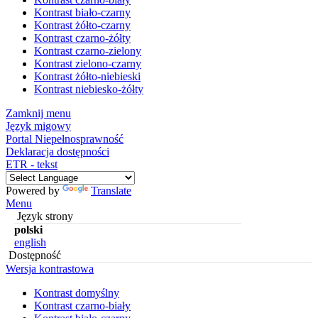
Kontrast biało-czarny
Kontrast żółto-czarny
Kontrast czarno-żółty
Kontrast czarno-zielony
Kontrast zielono-czarny
Kontrast żółto-niebieski
Kontrast niebiesko-żółty
Zamknij menu
Język migowy
Portal Niepełnosprawność
Deklaracja dostępności
ETR - tekst
Powered by
Translate
Menu
Język strony
polski
english
Dostępność
Wersja kontrastowa
Kontrast domyślny
Kontrast czarno-biały