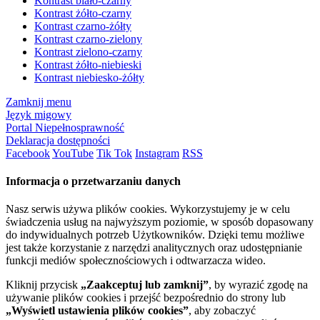
Kontrast biało-czarny
Kontrast żółto-czarny
Kontrast czarno-żółty
Kontrast czarno-zielony
Kontrast zielono-czarny
Kontrast żółto-niebieski
Kontrast niebiesko-żółty
Zamknij menu
Język migowy
Portal Niepełnosprawność
Deklaracja dostępności
Facebook
YouTube
Tik Tok
Instagram
RSS
Informacja o przetwarzaniu danych
Nasz serwis używa plików cookies. Wykorzystujemy je w celu
świadczenia usług na najwyższym poziomie, w sposób dopasowany
do indywidualnych potrzeb Użytkowników. Dzięki temu możliwe
jest także korzystanie z narzędzi analitycznych oraz udostępnianie
funkcji mediów społecznościowych i odtwarzacza wideo.
Kliknij przycisk
„Zaakceptuj lub zamknij”
, by wyrazić zgodę na
używanie plików cookies i przejść bezpośrednio do strony lub
„Wyświetl ustawienia plików cookies”
, aby zobaczyć