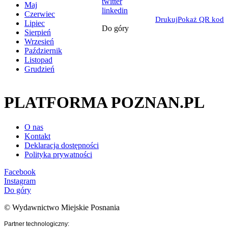
twitter
Maj
linkedin
Czerwiec
Drukuj
Pokaż QR kod
Lipiec
Do góry
Sierpień
Wrzesień
Październik
Listopad
Grudzień
PLATFORMA POZNAN.PL
O nas
Kontakt
Deklaracja dostępności
Polityka prywatności
Facebook
Instagram
Do góry
© Wydawnictwo Miejskie Posnania
Partner technologiczny: