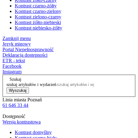
Kontrast żółto-czarny
Kontrast czarno-żółty
Kontrast czarno-zielony
Kontrast zielono-czarny
Kontrast żółto-niebieski
Kontrast niebiesko-żółty
Zamknij menu
Język migowy
Portal Niepełnosprawność
Deklaracja dostępności
ETR - tekst
Facebook
Instagram
Szukaj
szukaj artykułów i wydarzeń
Wyszukaj
Linia miasta Poznań
61 646 33 44
Dostępność
Wersja kontrastowa
Kontrast domyślny
Kontrast czarno-biały