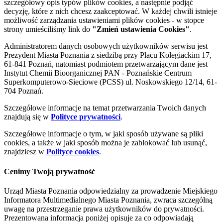
szczegółowy opis typów plików cookies, a następnie podjąć
decyzję, które z nich chcesz zaakceptować. W każdej chwili istnieje
możliwość zarządzania ustawieniami plików cookies - w stopce
strony umieściliśmy link do
"Zmień ustawienia Cookies"
.
Administratorem danych osobowych użytkowników serwisu jest
Prezydent Miasta Poznania z siedzibą przy Placu Kolegiackim 17,
61-841 Poznań, natomiast podmiotem przetwarzającym dane jest
Instytut Chemii Bioorganicznej PAN - Poznańskie Centrum
Superkomputerowo-Sieciowe (PCSS) ul. Noskowskiego 12/14, 61-
704 Poznań.
Szczegółowe informacje na temat przetwarzania Twoich danych
znajdują się w
Polityce prywatności
.
Szczegółowe informacje o tym, w jaki sposób używane są pliki
cookies, a także w jaki sposób można je zablokować lub usunąć,
znajdziesz w
Polityce cookies
.
Cenimy Twoją prywatność
Urząd Miasta Poznania odpowiedzialny za prowadzenie Miejskiego
Informatora Multimedialnego Miasta Poznania, zwraca szczególną
uwagę na przestrzeganie prawa użytkowników do prywatności.
Prezentowana informacja poniżej opisuje za co odpowiadają