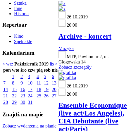
Sztuka
Inne
Historia
26.10.2019
Repertuar
20:00
Archive - koncert
Kino
Spektakle
Muzyka
Kalendarium
MTP, Pawilon nr 2, ul.
Głogowska 14
< wrz
Październik 2019
lis >
Zobacz szczegóły
pon
wto
śro
czw
pią
sob
nie
1
2
3
4
5
6
7
8
9
10
11
12
13
26.10.2019
14
15
16
17
18
19
20
20:00
21
22
23
24
25
26
27
28
29
30
31
Ensemble Economique
(live act/Los Angeles),
Znajdź na mapie
CIA Debutante (live
Zobacz wydarzenia na planie
act/Paris)