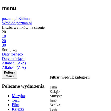
menu
poznan.pl
Kultura
Wróć do poznan.pl
Liczba wyników na stronie
20
10
20
30
Sortuj wg
Daty rosnąco
Daty malejąco
Alfabetu (A-Z)
Alfabetu (Z-A)
Kultura
Menu
Filtruj według kategorii
Polecane wydarzenia
Film
Książki
Muzyka
Muzyka
Teatr
Inne
Film
Sztuka
Książki
Teatr