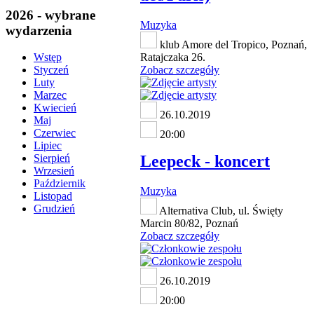
2026 - wybrane
Muzyka
wydarzenia
klub Amore del Tropico, Poznań,
Ratajczaka 26.
Wstęp
Zobacz szczegóły
Styczeń
Luty
Marzec
Kwiecień
26.10.2019
Maj
Czerwiec
20:00
Lipiec
Leepeck - koncert
Sierpień
Wrzesień
Październik
Muzyka
Listopad
Grudzień
Alternativa Club, ul. Święty
Marcin 80/82, Poznań
Zobacz szczegóły
26.10.2019
20:00