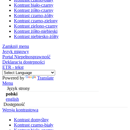
Kontrast biało-czarny
Kontrast żółto-czarny
Kontrast czarno-żółty
Kontrast czarno-zielony
Kontrast zielono-czarny
Kontrast żółto-niebieski
Kontrast niebiesko-żółty
Zamknij menu
Język migowy
Portal Niepełnosprawność
Deklaracja dostępności
ETR - tekst
Powered by
Translate
Menu
Język strony
polski
english
Dostępność
Wersja kontrastowa
Kontrast domyślny
Kontrast czarno-biały