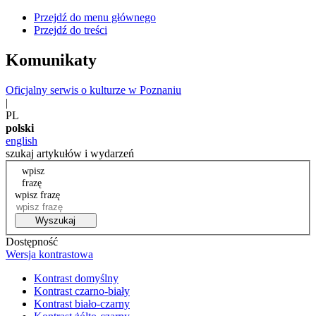
Przejdź do menu głównego
Przejdź do treści
Komunikaty
Oficjalny serwis o kulturze w Poznaniu
|
PL
polski
english
szukaj artykułów i wydarzeń
wpisz
frazę
wpisz frazę
Wyszukaj
Dostępność
Wersja kontrastowa
Kontrast domyślny
Kontrast czarno-biały
Kontrast biało-czarny