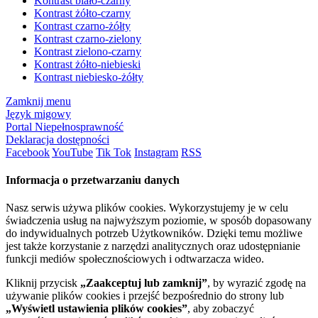
Kontrast biało-czarny
Kontrast żółto-czarny
Kontrast czarno-żółty
Kontrast czarno-zielony
Kontrast zielono-czarny
Kontrast żółto-niebieski
Kontrast niebiesko-żółty
Zamknij menu
Język migowy
Portal Niepełnosprawność
Deklaracja dostępności
Facebook
YouTube
Tik Tok
Instagram
RSS
Informacja o przetwarzaniu danych
Nasz serwis używa plików cookies. Wykorzystujemy je w celu
świadczenia usług na najwyższym poziomie, w sposób dopasowany
do indywidualnych potrzeb Użytkowników. Dzięki temu możliwe
jest także korzystanie z narzędzi analitycznych oraz udostępnianie
funkcji mediów społecznościowych i odtwarzacza wideo.
Kliknij przycisk
„Zaakceptuj lub zamknij”
, by wyrazić zgodę na
używanie plików cookies i przejść bezpośrednio do strony lub
„Wyświetl ustawienia plików cookies”
, aby zobaczyć