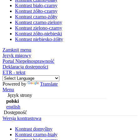
Kontrast biało-czarny
Kontrast żółto-czarny
Kontrast czarno-żółty
Kontrast czarno-zielony
Kontrast zielono-czarny
Kontrast żółto-niebieski
Kontrast niebiesko-żółty
Zamknij menu
Język migowy
Portal Niepełnosprawność
Deklaracja dostępności
ETR - tekst
Powered by
Translate
Menu
Język strony
polski
english
Dostępność
Wersja kontrastowa
Kontrast domyślny
Kontrast czarno-biały