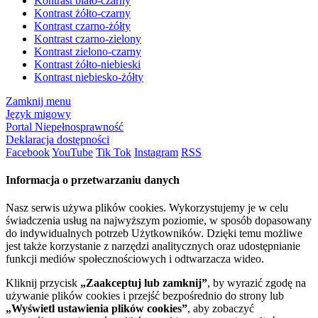
Kontrast biało-czarny
Kontrast żółto-czarny
Kontrast czarno-żółty
Kontrast czarno-zielony
Kontrast zielono-czarny
Kontrast żółto-niebieski
Kontrast niebiesko-żółty
Zamknij menu
Język migowy
Portal Niepełnosprawność
Deklaracja dostępności
Facebook
YouTube
Tik Tok
Instagram
RSS
Informacja o przetwarzaniu danych
Nasz serwis używa plików cookies. Wykorzystujemy je w celu
świadczenia usług na najwyższym poziomie, w sposób dopasowany
do indywidualnych potrzeb Użytkowników. Dzięki temu możliwe
jest także korzystanie z narzędzi analitycznych oraz udostępnianie
funkcji mediów społecznościowych i odtwarzacza wideo.
Kliknij przycisk
„Zaakceptuj lub zamknij”
, by wyrazić zgodę na
używanie plików cookies i przejść bezpośrednio do strony lub
„Wyświetl ustawienia plików cookies”
, aby zobaczyć