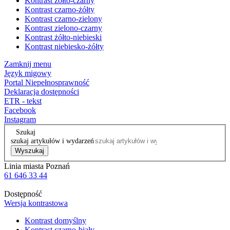
Kontrast żółto-czarny
Kontrast czarno-żółty
Kontrast czarno-zielony
Kontrast zielono-czarny
Kontrast żółto-niebieski
Kontrast niebiesko-żółty
Zamknij menu
Język migowy
Portal Niepełnosprawność
Deklaracja dostępności
ETR - tekst
Facebook
Instagram
Szukaj
szukaj artykułów i wydarzeń
Wyszukaj
Linia miasta Poznań
61 646 33 44
Dostępność
Wersja kontrastowa
Kontrast domyślny
Kontrast czarno-biały