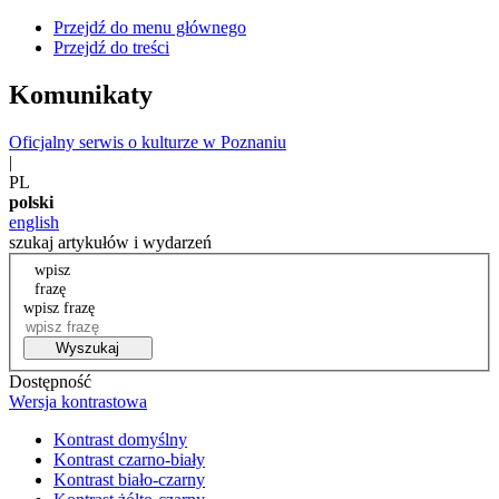
Przejdź do menu głównego
Przejdź do treści
Komunikaty
Oficjalny serwis o kulturze w Poznaniu
|
PL
polski
english
szukaj artykułów i wydarzeń
wpisz
frazę
wpisz frazę
Wyszukaj
Dostępność
Wersja kontrastowa
Kontrast domyślny
Kontrast czarno-biały
Kontrast biało-czarny