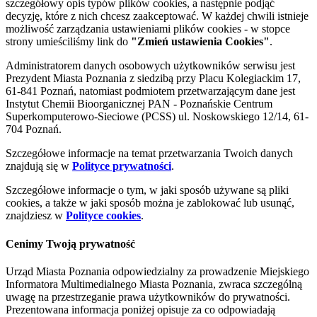
szczegółowy opis typów plików cookies, a następnie podjąć
decyzję, które z nich chcesz zaakceptować. W każdej chwili istnieje
możliwość zarządzania ustawieniami plików cookies - w stopce
strony umieściliśmy link do
"Zmień ustawienia Cookies"
.
Administratorem danych osobowych użytkowników serwisu jest
Prezydent Miasta Poznania z siedzibą przy Placu Kolegiackim 17,
61-841 Poznań, natomiast podmiotem przetwarzającym dane jest
Instytut Chemii Bioorganicznej PAN - Poznańskie Centrum
Superkomputerowo-Sieciowe (PCSS) ul. Noskowskiego 12/14, 61-
704 Poznań.
Szczegółowe informacje na temat przetwarzania Twoich danych
znajdują się w
Polityce prywatności
.
Szczegółowe informacje o tym, w jaki sposób używane są pliki
cookies, a także w jaki sposób można je zablokować lub usunąć,
znajdziesz w
Polityce cookies
.
Cenimy Twoją prywatność
Urząd Miasta Poznania odpowiedzialny za prowadzenie Miejskiego
Informatora Multimedialnego Miasta Poznania, zwraca szczególną
uwagę na przestrzeganie prawa użytkowników do prywatności.
Prezentowana informacja poniżej opisuje za co odpowiadają