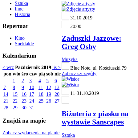
Sztuka
Inne
Historia
31.10.2019
Repertuar
20:00
Zaduszki Jazzowe:
Kino
Spektakle
Greg Osby
Kalendarium
Muzyka
< wrz
Październik 2019
lis >
Blue Note, ul. Kościuszki 79
Zobacz szczegóły
pon
wto
śro
czw
pią
sob
nie
1
2
3
4
5
6
7
8
9
10
11
12
13
11-31.10.2019
14
15
16
17
18
19
20
21
22
23
24
25
26
27
28
29
30
31
Biżuteria z piasku na
Znajdź na mapie
wystawie Sanscapes
Zobacz wydarzenia na planie
Sztuka