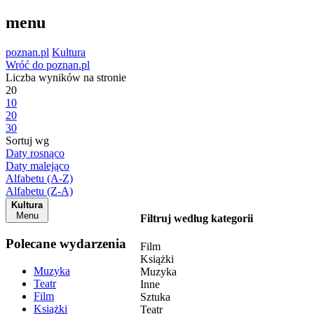
menu
poznan.pl
Kultura
Wróć do poznan.pl
Liczba wyników na stronie
20
10
20
30
Sortuj wg
Daty rosnąco
Daty malejąco
Alfabetu (A-Z)
Alfabetu (Z-A)
Kultura
Menu
Filtruj według kategorii
Polecane wydarzenia
Film
Książki
Muzyka
Muzyka
Teatr
Inne
Film
Sztuka
Książki
Teatr