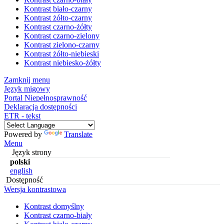
Kontrast biało-czarny
Kontrast żółto-czarny
Kontrast czarno-żółty
Kontrast czarno-zielony
Kontrast zielono-czarny
Kontrast żółto-niebieski
Kontrast niebiesko-żółty
Zamknij menu
Język migowy
Portal Niepełnosprawność
Deklaracja dostępności
ETR - tekst
Powered by
Translate
Menu
Język strony
polski
english
Dostępność
Wersja kontrastowa
Kontrast domyślny
Kontrast czarno-biały