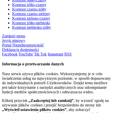
Kontrast biało-czarny
Kontrast żółto-czarny
Kontrast czarno-żółty
Kontrast czarno-zielony
Kontrast zielono-czarny
Kontrast żółto-niebieski
Kontrast niebiesko-żółty
Zamknij menu
Język migowy
Portal Niepełnosprawność
Deklaracja dostępności
Facebook
YouTube
Tik Tok
Instagram
RSS
Informacja o przetwarzaniu danych
Nasz serwis używa plików cookies. Wykorzystujemy je w celu
świadczenia usług na najwyższym poziomie, w sposób dopasowany
do indywidualnych potrzeb Użytkowników. Dzięki temu możliwe
jest także korzystanie z narzędzi analitycznych oraz udostępnianie
funkcji mediów społecznościowych i odtwarzacza wideo.
Kliknij przycisk
„Zaakceptuj lub zamknij”
, by wyrazić zgodę na
używanie plików cookies i przejść bezpośrednio do strony lub
„Wyświetl ustawienia plików cookies”
, aby zobaczyć