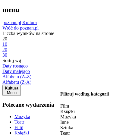
menu
poznan.pl
Kultura
Wróć do poznan.pl
Liczba wyników na stronie
20
10
20
30
Sortuj wg
Daty rosnąco
Daty malejąco
Alfabetu (A-Z)
Alfabetu (Z-A)
Kultura
Menu
Filtruj według kategorii
Polecane wydarzenia
Film
Książki
Muzyka
Muzyka
Teatr
Inne
Film
Sztuka
Książki
Teatr