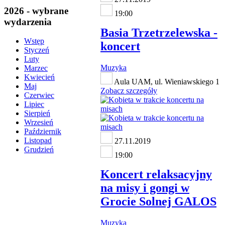
2026 - wybrane
19:00
wydarzenia
Basia Trzetrzelewska -
Wstęp
koncert
Styczeń
Luty
Muzyka
Marzec
Kwiecień
Aula UAM, ul. Wieniawskiego 1
Maj
Zobacz szczegóły
Czerwiec
Lipiec
Sierpień
Wrzesień
Październik
Listopad
27.11.2019
Grudzień
19:00
Koncert relaksacyjny
na misy i gongi w
Grocie Solnej GALOS
Muzyka