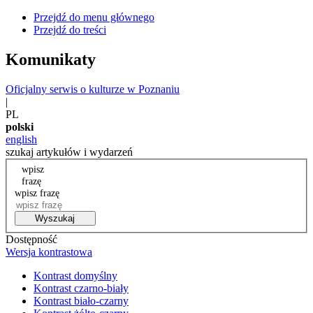
Przejdź do menu głównego
Przejdź do treści
Komunikaty
Oficjalny serwis o kulturze w Poznaniu
|
PL
polski
english
szukaj artykułów i wydarzeń
wpisz
frazę
wpisz frazę
Wyszukaj
Dostępność
Wersja kontrastowa
Kontrast domyślny
Kontrast czarno-biały
Kontrast biało-czarny