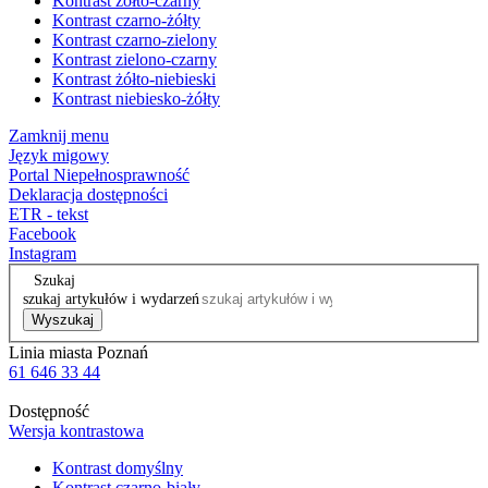
Kontrast żółto-czarny
Kontrast czarno-żółty
Kontrast czarno-zielony
Kontrast zielono-czarny
Kontrast żółto-niebieski
Kontrast niebiesko-żółty
Zamknij menu
Język migowy
Portal Niepełnosprawność
Deklaracja dostępności
ETR - tekst
Facebook
Instagram
Szukaj
szukaj artykułów i wydarzeń
Wyszukaj
Linia miasta Poznań
61 646 33 44
Dostępność
Wersja kontrastowa
Kontrast domyślny
Kontrast czarno-biały