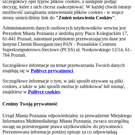
szczegółowy opis typów plików cookies, a następnie podjąć
decyzję, które z nich chcesz zaakceptować. W każdej chwili istnieje
możliwość zarządzania ustawieniami plików cookies - w stopce
strony umieściliśmy link do
"Zmień ustawienia Cookies"
.
Administratorem danych osobowych użytkowników serwisu jest
Prezydent Miasta Poznania z siedzibą przy Placu Kolegiackim 17,
61-841 Poznań, natomiast podmiotem przetwarzającym dane jest
Instytut Chemii Bioorganicznej PAN - Poznańskie Centrum
Superkomputerowo-Sieciowe (PCSS) ul. Noskowskiego 12/14, 61-
704 Poznań.
Szczegółowe informacje na temat przetwarzania Twoich danych
znajdują się w
Polityce prywatności
.
Szczegółowe informacje o tym, w jaki sposób używane są pliki
cookies, a także w jaki sposób można je zablokować lub usunąć,
znajdziesz w
Polityce cookies
.
Cenimy Twoją prywatność
Urząd Miasta Poznania odpowiedzialny za prowadzenie Miejskiego
Informatora Multimedialnego Miasta Poznania, zwraca szczególną
uwagę na przestrzeganie prawa użytkowników do prywatności.
Prezentowana informacja poniżej opisuje za co odpowiadają