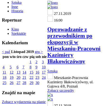
Sztuka
Inne
Historia
27.11.2019
Repertuar
16:00
Oprowadzanie z
Kino
Spektakle
przewodnikiem po
ekspozycji w
Kalendarium
Mieszkaniu-Pracowni
< paź
Listopad 2019
gru >
Kazimiery
pon
wto
śro
czw
pią
sob
nie
Iłłakowiczówny
1
2
3
4
5
6
7
8
9
10
Sztuka
11
12
13
14
15
16
17
18
19
20
21
22
23
24
Mieszkanie-Pracownia
Kazimiery Iłłakowiczówny, ul.
25
26
27
28
29
30
Gajowa 4/8, Poznań
Zobacz szczegóły
Znajdź na mapie
Zobacz wydarzenia na planie
27.11.2019