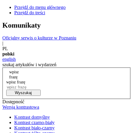
Przejdź do menu głównego
Przejdź do treści
Komunikaty
Oficjalny serwis o kulturze w Poznaniu
|
PL
polski
english
szukaj artykułów i wydarzeń
wpisz
frazę
wpisz frazę
Wyszukaj
Dostępność
Wersja kontrastowa
Kontrast domyślny
Kontrast czarno-biały
Kontrast biało-czarny