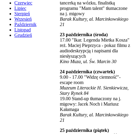
tancerką na wózku, finalistką
Czerwiec
programu "Mam talent" tłumaczone
Lipiec
na j. migowy
Sierpień
Barak Kultury, al. Marcinkowskiego
Wrzesień
21
Październik
Listopad
23 października (środa)
Grudzień
17.00 "Ikar. Legenda Mietka Kosza"
reż. Maciej Pieprzyca - pokaz filmu z
audiodeskrypcją i napisami dla
niesłyszących
Kino Muza, ul. Św. Marcin 30
24 października (czwartek)
9.00 - 17.00 "Widzę ciemność"-
escape room
Muzeum Literackie H. Sienkiewicza,
Stary Rynek 84
19.00 Stand-up tłumaczony na j.
migowy: Jacek Noch i Mariusz
Kałamaga
Barak Kultury, al. Marcinkowskiego
21
25 października (piątek)