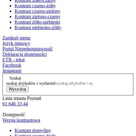
Kontrast żółto-czarny
Kontrast czarno-żółty
Kontrast czarno-zielony
Kontrast zielono-czarny
Kontrast żółto-niebieski
Kontrast niebiesko-żółty
Zamknij menu
Język migowy
Portal Niepełnosprawność
Deklaracja dostępności
ETR - tekst
Facebook
Instagram
Szukaj
szukaj artykułów i wydarzeń
Wyszukaj
Linia miasta Poznań
61 646 33 44
Dostępność
Wersja kontrastowa
Kontrast domyślny
Kontrast czarno-biały