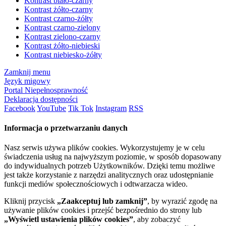
Kontrast biało-czarny
Kontrast żółto-czarny
Kontrast czarno-żółty
Kontrast czarno-zielony
Kontrast zielono-czarny
Kontrast żółto-niebieski
Kontrast niebiesko-żółty
Zamknij menu
Język migowy
Portal Niepełnosprawność
Deklaracja dostępności
Facebook
YouTube
Tik Tok
Instagram
RSS
Informacja o przetwarzaniu danych
Nasz serwis używa plików cookies. Wykorzystujemy je w celu
świadczenia usług na najwyższym poziomie, w sposób dopasowany
do indywidualnych potrzeb Użytkowników. Dzięki temu możliwe
jest także korzystanie z narzędzi analitycznych oraz udostępnianie
funkcji mediów społecznościowych i odtwarzacza wideo.
Kliknij przycisk
„Zaakceptuj lub zamknij”
, by wyrazić zgodę na
używanie plików cookies i przejść bezpośrednio do strony lub
„Wyświetl ustawienia plików cookies”
, aby zobaczyć