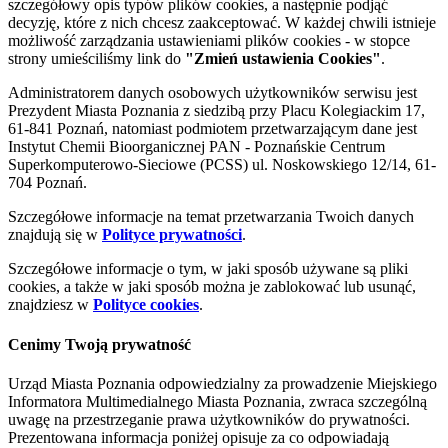
szczegółowy opis typów plików cookies, a następnie podjąć
decyzję, które z nich chcesz zaakceptować. W każdej chwili istnieje
możliwość zarządzania ustawieniami plików cookies - w stopce
strony umieściliśmy link do
"Zmień ustawienia Cookies"
.
Administratorem danych osobowych użytkowników serwisu jest
Prezydent Miasta Poznania z siedzibą przy Placu Kolegiackim 17,
61-841 Poznań, natomiast podmiotem przetwarzającym dane jest
Instytut Chemii Bioorganicznej PAN - Poznańskie Centrum
Superkomputerowo-Sieciowe (PCSS) ul. Noskowskiego 12/14, 61-
704 Poznań.
Szczegółowe informacje na temat przetwarzania Twoich danych
znajdują się w
Polityce prywatności
.
Szczegółowe informacje o tym, w jaki sposób używane są pliki
cookies, a także w jaki sposób można je zablokować lub usunąć,
znajdziesz w
Polityce cookies
.
Cenimy Twoją prywatność
Urząd Miasta Poznania odpowiedzialny za prowadzenie Miejskiego
Informatora Multimedialnego Miasta Poznania, zwraca szczególną
uwagę na przestrzeganie prawa użytkowników do prywatności.
Prezentowana informacja poniżej opisuje za co odpowiadają