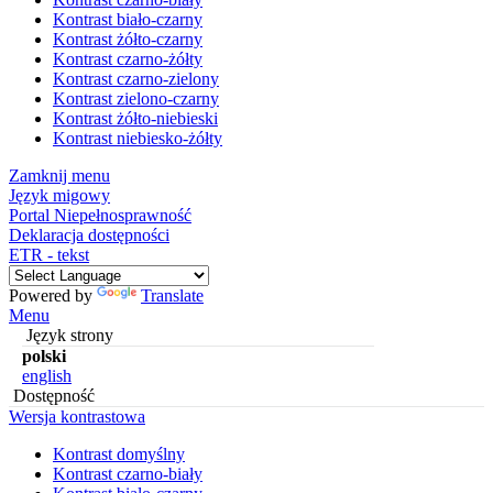
Kontrast biało-czarny
Kontrast żółto-czarny
Kontrast czarno-żółty
Kontrast czarno-zielony
Kontrast zielono-czarny
Kontrast żółto-niebieski
Kontrast niebiesko-żółty
Zamknij menu
Język migowy
Portal Niepełnosprawność
Deklaracja dostępności
ETR - tekst
Powered by
Translate
Menu
Język strony
polski
english
Dostępność
Wersja kontrastowa
Kontrast domyślny
Kontrast czarno-biały