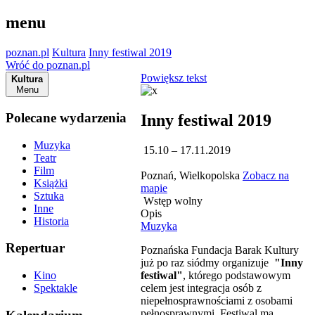
menu
poznan.pl
Kultura
Inny festiwal 2019
Wróć do poznan.pl
Powiększ tekst
Kultura
Menu
Polecane wydarzenia
Inny festiwal 2019
Muzyka
15.10 – 17.11.2019
Teatr
Film
Poznań, Wielkopolska
Zobacz na
Książki
mapie
Sztuka
Wstęp wolny
Inne
Opis
Historia
Muzyka
Repertuar
Poznańska Fundacja Barak Kultury
już po raz siódmy organizuje
"Inny
festiwal"
, którego podstawowym
Kino
celem jest integracja osób z
Spektakle
niepełnosprawnościami z osobami
pełnosprawnymi. Festiwal ma