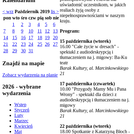
Kalendarium
uświadomić uczestnikom, w jakich
realiach żyją osoby z
< wrz
Październik 2019
lis >
niepełnosprawnościami w naszym
pon
wto
śro
czw
pią
sob
nie
kraju.
1
2
3
4
5
6
Program:
7
8
9
10
11
12
13
14
15
16
17
18
19
20
15 października (wtorek)
21
22
23
24
25
26
27
16.00 "Całe życie w dresach" -
28
29
30
31
spektakl z audiodeskrypcją i
tłumaczeniem na j. migowy: Ba-Ku
teatr
Znajdź na mapie
Barak Kultury, al. Marcinkowskiego
21
Zobacz wydarzenia na planie
17 października (czwartek)
2026 - wybrane
10.00 "Przygody Mamy Mu i Pana
wydarzenia
Wrony" - spektakl dla dzieci z
audiodeskrypcją i tłumaczeniem na j.
Wstęp
migowy
Styczeń
Barak Kultury, al. Marcinkowskiego
Luty
21
Marzec
22 października (wtorek)
Kwiecień
18.00 Spotkanie z Katarzyną Błoch -
Maj