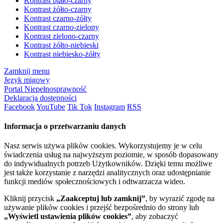
Kontrast biało-czarny
Kontrast żółto-czarny
Kontrast czarno-żółty
Kontrast czarno-zielony
Kontrast zielono-czarny
Kontrast żółto-niebieski
Kontrast niebiesko-żółty
Zamknij menu
Język migowy
Portal Niepełnosprawność
Deklaracja dostępności
Facebook
YouTube
Tik Tok
Instagram
RSS
Informacja o przetwarzaniu danych
Nasz serwis używa plików cookies. Wykorzystujemy je w celu
świadczenia usług na najwyższym poziomie, w sposób dopasowany
do indywidualnych potrzeb Użytkowników. Dzięki temu możliwe
jest także korzystanie z narzędzi analitycznych oraz udostępnianie
funkcji mediów społecznościowych i odtwarzacza wideo.
Kliknij przycisk
„Zaakceptuj lub zamknij”
, by wyrazić zgodę na
używanie plików cookies i przejść bezpośrednio do strony lub
„Wyświetl ustawienia plików cookies”
, aby zobaczyć