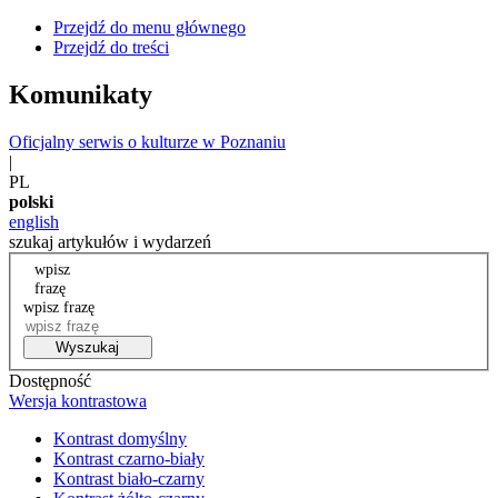
Przejdź do menu głównego
Przejdź do treści
Komunikaty
Oficjalny serwis o kulturze w Poznaniu
|
PL
polski
english
szukaj artykułów i wydarzeń
wpisz
frazę
wpisz frazę
Wyszukaj
Dostępność
Wersja kontrastowa
Kontrast domyślny
Kontrast czarno-biały
Kontrast biało-czarny