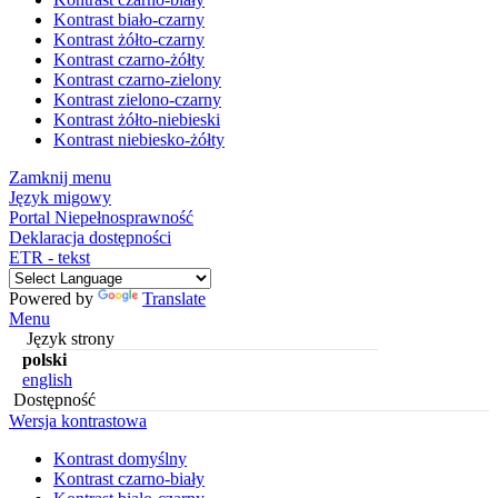
Kontrast biało-czarny
Kontrast żółto-czarny
Kontrast czarno-żółty
Kontrast czarno-zielony
Kontrast zielono-czarny
Kontrast żółto-niebieski
Kontrast niebiesko-żółty
Zamknij menu
Język migowy
Portal Niepełnosprawność
Deklaracja dostępności
ETR - tekst
Powered by
Translate
Menu
Język strony
polski
english
Dostępność
Wersja kontrastowa
Kontrast domyślny
Kontrast czarno-biały