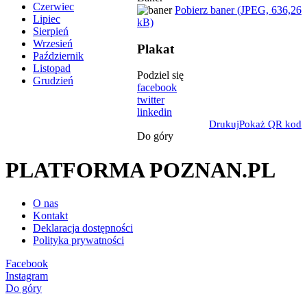
Czerwiec
Pobierz baner (JPEG, 636,26
Lipiec
kB)
Sierpień
Wrzesień
Plakat
Październik
Listopad
Podziel się
Grudzień
facebook
twitter
linkedin
Drukuj
Pokaż QR kod
Do góry
PLATFORMA POZNAN.PL
O nas
Kontakt
Deklaracja dostępności
Polityka prywatności
Facebook
Instagram
Do góry