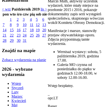
Kalendarium
Marcin Muth, aktywny uczestnik
wydarzeń, które miały miejsce na
< wrz
Październik 2019
lis >
przełomie 2015 i 2016, pokazuje
dokumentalny zapis serii wystąpień
pon
wto
śro
czw
pią
sob
nie
społeczeństwa, skupionego wówczas
1
2
3
4
5
6
wokół Komitetu Obrony Demokracji.
7
8
9
10
11
12
13
14
15
16
17
18
19
20
Manifestacje i marsze, stanowiły
przejaw obywatelskiego oporu.
21
22
23
24
25
26
27
Zdjęcia przypominają tamte
28
29
30
31
wydarzenia.
Znajdź na mapie
Wernisaż wystawy: sobota, 5
października 2019, godzina
Zobacz wydarzenia na planie
17.00.
Galeria MO czynna od
2026 - wybrane
poniedziałku do piątku w
godzinach 12.00-18.00, w
wydarzenia
soboty 12.00-16.00.
Wstęp
Wstęp bezpłatny.
Styczeń
Luty
_
Marzec
opr.LT
Kwiecień
Maj
Baner