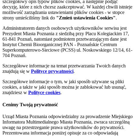
szczegółowy opis typów plików cookies, a następnie podjąć
decyzję, które z nich chcesz zaakceptować. W każdej chwili istnieje
możliwość zarządzania ustawieniami plików cookies - w stopce
strony umieściliśmy link do
"Zmień ustawienia Cookies"
.
Administratorem danych osobowych użytkowników serwisu jest
Prezydent Miasta Poznania z siedzibą przy Placu Kolegiackim 17,
61-841 Poznań, natomiast podmiotem przetwarzającym dane jest
Instytut Chemii Bioorganicznej PAN - Poznańskie Centrum
Superkomputerowo-Sieciowe (PCSS) ul. Noskowskiego 12/14, 61-
704 Poznań.
Szczegółowe informacje na temat przetwarzania Twoich danych
znajdują się w
Polityce prywatności
.
Szczegółowe informacje o tym, w jaki sposób używane są pliki
cookies, a także w jaki sposób można je zablokować lub usunąć,
znajdziesz w
Polityce cookies
.
Cenimy Twoją prywatność
Urząd Miasta Poznania odpowiedzialny za prowadzenie Miejskiego
Informatora Multimedialnego Miasta Poznania, zwraca szczególną
uwagę na przestrzeganie prawa użytkowników do prywatności.
Prezentowana informacja poniżej opisuje za co odpowiadają