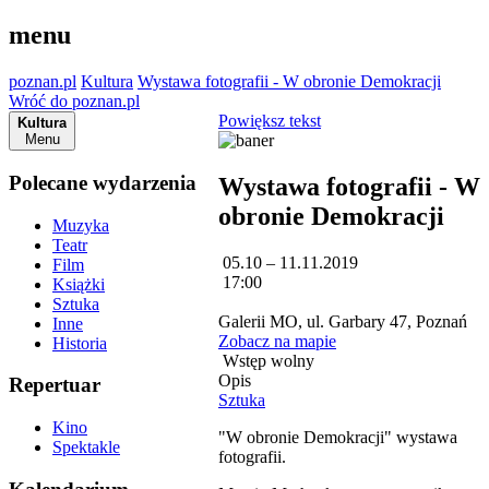
menu
poznan.pl
Kultura
Wystawa fotografii - W obronie Demokracji
Wróć do poznan.pl
Powiększ tekst
Kultura
Menu
Polecane wydarzenia
Wystawa fotografii - W
obronie Demokracji
Muzyka
Teatr
05.10 – 11.11.2019
Film
17:00
Książki
Sztuka
Galerii MO, ul. Garbary 47, Poznań
Inne
Zobacz na mapie
Historia
Wstęp wolny
Opis
Repertuar
Sztuka
Kino
"W obronie Demokracji" wystawa
Spektakle
fotografii.