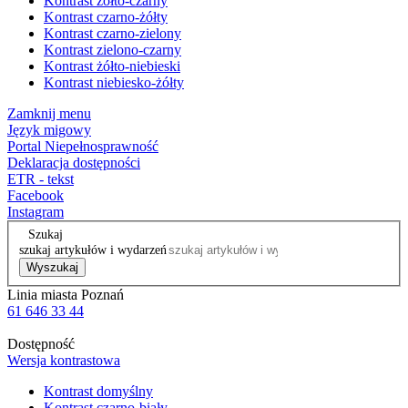
Kontrast żółto-czarny
Kontrast czarno-żółty
Kontrast czarno-zielony
Kontrast zielono-czarny
Kontrast żółto-niebieski
Kontrast niebiesko-żółty
Zamknij menu
Język migowy
Portal Niepełnosprawność
Deklaracja dostępności
ETR - tekst
Facebook
Instagram
Szukaj
szukaj artykułów i wydarzeń
Wyszukaj
Linia miasta Poznań
61 646 33 44
Dostępność
Wersja kontrastowa
Kontrast domyślny
Kontrast czarno-biały