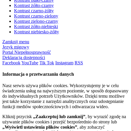
Kontrast biało-czarny
Kontrast żółto-czarny
Kontrast czarno-żółty
Kontrast czarno-zielony
Kontrast zielono-czarny
Kontrast żółto-niebieski
Kontrast niebiesko-żółty
Zamknij menu
Język migowy
Portal Niepełnosprawność
Deklaracja dostępności
Facebook
YouTube
Tik Tok
Instagram
RSS
Informacja o przetwarzaniu danych
Nasz serwis używa plików cookies. Wykorzystujemy je w celu
świadczenia usług na najwyższym poziomie, w sposób dopasowany
do indywidualnych potrzeb Użytkowników. Dzięki temu możliwe
jest także korzystanie z narzędzi analitycznych oraz udostępnianie
funkcji mediów społecznościowych i odtwarzacza wideo.
Kliknij przycisk
„Zaakceptuj lub zamknij”
, by wyrazić zgodę na
używanie plików cookies i przejść bezpośrednio do strony lub
„Wyświetl ustawienia plików cookies”
, aby zobaczyć