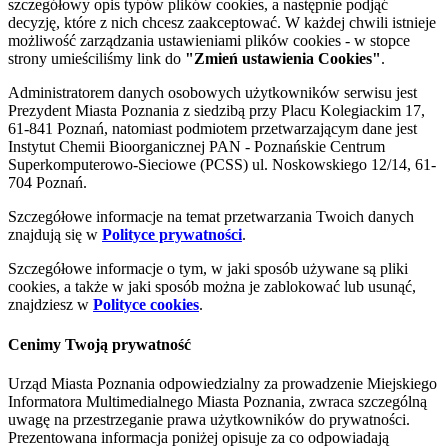
szczegółowy opis typów plików cookies, a następnie podjąć
decyzję, które z nich chcesz zaakceptować. W każdej chwili istnieje
możliwość zarządzania ustawieniami plików cookies - w stopce
strony umieściliśmy link do
"Zmień ustawienia Cookies"
.
Administratorem danych osobowych użytkowników serwisu jest
Prezydent Miasta Poznania z siedzibą przy Placu Kolegiackim 17,
61-841 Poznań, natomiast podmiotem przetwarzającym dane jest
Instytut Chemii Bioorganicznej PAN - Poznańskie Centrum
Superkomputerowo-Sieciowe (PCSS) ul. Noskowskiego 12/14, 61-
704 Poznań.
Szczegółowe informacje na temat przetwarzania Twoich danych
znajdują się w
Polityce prywatności
.
Szczegółowe informacje o tym, w jaki sposób używane są pliki
cookies, a także w jaki sposób można je zablokować lub usunąć,
znajdziesz w
Polityce cookies
.
Cenimy Twoją prywatność
Urząd Miasta Poznania odpowiedzialny za prowadzenie Miejskiego
Informatora Multimedialnego Miasta Poznania, zwraca szczególną
uwagę na przestrzeganie prawa użytkowników do prywatności.
Prezentowana informacja poniżej opisuje za co odpowiadają