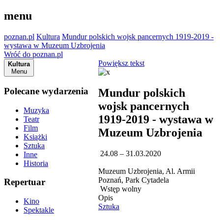
menu
poznan.pl
Kultura
Mundur polskich wojsk pancernych 1919-2019 -
wystawa w Muzeum Uzbrojenia
Wróć do poznan.pl
Powiększ tekst
Kultura
Menu
Polecane wydarzenia
Mundur polskich
wojsk pancernych
Muzyka
1919-2019 - wystawa w
Teatr
Film
Muzeum Uzbrojenia
Książki
Sztuka
24.08 – 31.03.2020
Inne
Historia
Muzeum Uzbrojenia, Al. Armii
Poznań, Park Cytadela
Repertuar
Wstęp wolny
Opis
Kino
Sztuka
Spektakle