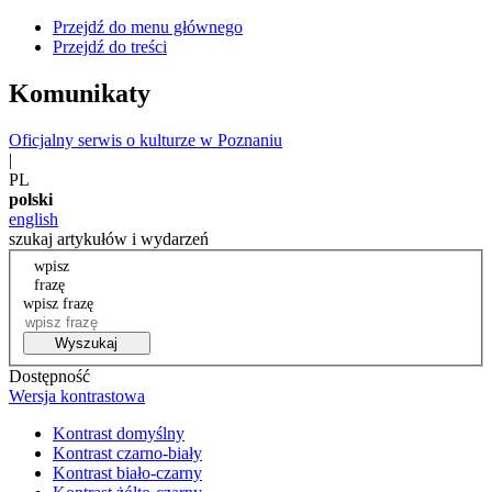
Przejdź do menu głównego
Przejdź do treści
Komunikaty
Oficjalny serwis o kulturze w Poznaniu
|
PL
polski
english
szukaj artykułów i wydarzeń
wpisz
frazę
wpisz frazę
Wyszukaj
Dostępność
Wersja kontrastowa
Kontrast domyślny
Kontrast czarno-biały
Kontrast biało-czarny