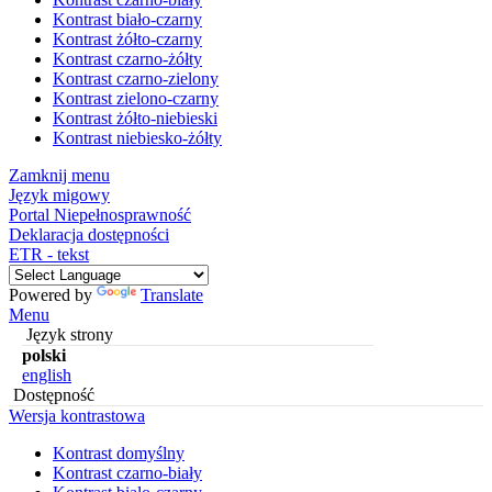
Kontrast biało-czarny
Kontrast żółto-czarny
Kontrast czarno-żółty
Kontrast czarno-zielony
Kontrast zielono-czarny
Kontrast żółto-niebieski
Kontrast niebiesko-żółty
Zamknij menu
Język migowy
Portal Niepełnosprawność
Deklaracja dostępności
ETR - tekst
Powered by
Translate
Menu
Język strony
polski
english
Dostępność
Wersja kontrastowa
Kontrast domyślny
Kontrast czarno-biały