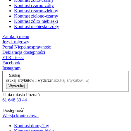
Kontrast żółto-czarny
Kontrast czarno-żółty
Kontrast czarno-zielony
Kontrast zielono-czarny
Kontrast żółto-niebieski
Kontrast niebiesko-żółty
Zamknij menu
Język migowy
Portal Niepełnosprawność
Deklaracja dostępności
ETR - tekst
Facebook
Instagram
Szukaj
szukaj artykułów i wydarzeń
Wyszukaj
Linia miasta Poznań
61 646 33 44
Dostępność
Wersja kontrastowa
Kontrast domyślny
Kontrast czarno-biały