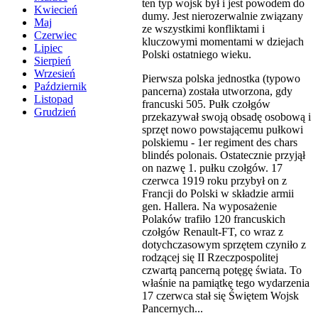
ten typ wojsk był i jest powodem do
Kwiecień
dumy. Jest nierozerwalnie związany
Maj
ze wszystkimi konfliktami i
Czerwiec
kluczowymi momentami w dziejach
Lipiec
Polski ostatniego wieku.
Sierpień
Wrzesień
Pierwsza polska jednostka (typowo
Październik
pancerna) została utworzona, gdy
Listopad
francuski 505. Pułk czołgów
Grudzień
przekazywał swoją obsadę osobową i
sprzęt nowo powstającemu pułkowi
polskiemu - 1er regiment des chars
blindés polonais. Ostatecznie przyjął
on nazwę 1. pułku czołgów. 17
czerwca 1919 roku przybył on z
Francji do Polski w składzie armii
gen. Hallera. Na wyposażenie
Polaków trafiło 120 francuskich
czołgów Renault-FT, co wraz z
dotychczasowym sprzętem czyniło z
rodzącej się II Rzeczpospolitej
czwartą pancerną potęgę świata. To
właśnie na pamiątkę tego wydarzenia
17 czerwca stał się Świętem Wojsk
Pancernych...