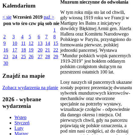
Muzeum nieczynne do odwołania
Kalendarium
W tym roku mija sto lat od chwili,
< sie
Wrzesień 2019
paź >
gdy wiosną 1919 roku we Francji w
Martigny les Bains z inicjatywy
pon
wto
śro
czw
pią
sob
nie
dowódcy Błękitnej Armii gen. Józefa
1
Hallera oraz Komitetu Narodowego
2
3
4
5
6
7
8
Polskiego w Paryżu, przystąpiono do
9
10
11
12
13
14
15
formowania pierwsze, polskiej
16
17
18
19
20
21
22
jednostki pancernej. Wystawa
"Mundur polskich wojsk pancernych
23
24
25
26
27
28
29
1919-2019" jest hołdem oddanym
30
polskim czołgistom służącym na
przestrzeni ostatnich 100 lat.
Znajdź na mapie
Losy naszych sił pancernych ukazane
Zobacz wydarzenia na planie
zostały poprzez prezentację dwunastu
sylwetek mundurowych kierowców-
mechaników oraz stworzone
2026 - wybrane
specjalnie na potrzeby wystawy,
wydarzenia
wizualizacje czołgów - odpowiednie
dla danego okresu i miejsca. Od
Wstęp
pierwszych chwil, gdy na pancerzu
Styczeń
pojawiają się polskie oznaczenia, a
Luty
pod nim nasi czołgiści, aż do dzisiaj
Marzec