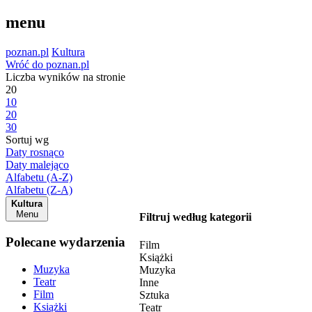
menu
poznan.pl
Kultura
Wróć do poznan.pl
Liczba wyników na stronie
20
10
20
30
Sortuj wg
Daty rosnąco
Daty malejąco
Alfabetu (A-Z)
Alfabetu (Z-A)
Kultura
Menu
Filtruj według kategorii
Polecane wydarzenia
Film
Książki
Muzyka
Muzyka
Teatr
Inne
Film
Sztuka
Książki
Teatr