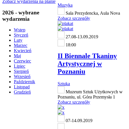
Zobacz wydarzenia na planie
Muzyka
2026 - wybrane
Sala Prezydencka, Aula Nova
wydarzenia
Zobacz szczegóły
Wstęp
Styczeń
27.08-13.09.2019
Luty
18:00
Marzec
Kwiecień
II Biennale Tkaniny
Maj
Czerwiec
Artystycznej w
Lipiec
Poznaniu
Sierpień
Wrzesień
Październik
Sztuka
Listopad
Muzeum Sztuk Użytkowych w
Grudzień
Poznaniu, ul. Góra Przemysła 1
Zobacz szczegóły
07-14.09.2019