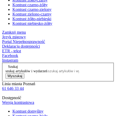
Kontrast żółto-czarny
Kontrast czarno-żółty
Kontrast czarno-zielony
Kontrast zielono-czarny
Kontrast żółto-niebieski
Kontrast niebiesko-żółty
Zamknij menu
Język migowy
Portal Niepełnosprawność
Deklaracja dostępności
ETR - tekst
Facebook
Instagram
Szukaj
szukaj artykułów i wydarzeń
Wyszukaj
Linia miasta Poznań
61 646 33 44
Dostępność
Wersja kontrastowa
Kontrast domyślny
Kontrast czarno-biały