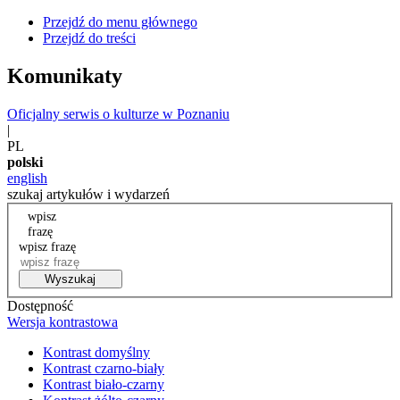
Przejdź do menu głównego
Przejdź do treści
Komunikaty
Oficjalny serwis o kulturze w Poznaniu
|
PL
polski
english
szukaj artykułów i wydarzeń
wpisz
frazę
wpisz frazę
Wyszukaj
Dostępność
Wersja kontrastowa
Kontrast domyślny
Kontrast czarno-biały
Kontrast biało-czarny