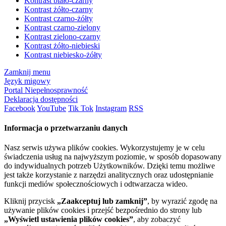
Kontrast biało-czarny
Kontrast żółto-czarny
Kontrast czarno-żółty
Kontrast czarno-zielony
Kontrast zielono-czarny
Kontrast żółto-niebieski
Kontrast niebiesko-żółty
Zamknij menu
Język migowy
Portal Niepełnosprawność
Deklaracja dostępności
Facebook
YouTube
Tik Tok
Instagram
RSS
Informacja o przetwarzaniu danych
Nasz serwis używa plików cookies. Wykorzystujemy je w celu
świadczenia usług na najwyższym poziomie, w sposób dopasowany
do indywidualnych potrzeb Użytkowników. Dzięki temu możliwe
jest także korzystanie z narzędzi analitycznych oraz udostępnianie
funkcji mediów społecznościowych i odtwarzacza wideo.
Kliknij przycisk
„Zaakceptuj lub zamknij”
, by wyrazić zgodę na
używanie plików cookies i przejść bezpośrednio do strony lub
„Wyświetl ustawienia plików cookies”
, aby zobaczyć