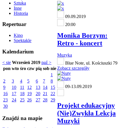
Sztuka
Inne
Historia
09.09.2019
Repertuar
20:00
Monika Borzym:
Kino
Spektakle
Retro - koncert
Kalendarium
Muzyka
< sie
Wrzesień 2019
paź >
Blue Note, ul. Kościuszki 79
Zobacz szczegóły
pon
wto
śro
czw
pią
sob
nie
1
2
3
4
5
6
7
8
09-13.09.2019
9
10
11
12
13
14
15
16
17
18
19
20
21
22
23
24
25
26
27
28
29
Projekt edukacyjny
30
(Nie)Zwykła Lekcja
Znajdź na mapie
Muzyki