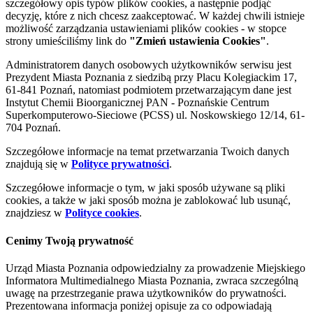
szczegółowy opis typów plików cookies, a następnie podjąć
decyzję, które z nich chcesz zaakceptować. W każdej chwili istnieje
możliwość zarządzania ustawieniami plików cookies - w stopce
strony umieściliśmy link do
"Zmień ustawienia Cookies"
.
Administratorem danych osobowych użytkowników serwisu jest
Prezydent Miasta Poznania z siedzibą przy Placu Kolegiackim 17,
61-841 Poznań, natomiast podmiotem przetwarzającym dane jest
Instytut Chemii Bioorganicznej PAN - Poznańskie Centrum
Superkomputerowo-Sieciowe (PCSS) ul. Noskowskiego 12/14, 61-
704 Poznań.
Szczegółowe informacje na temat przetwarzania Twoich danych
znajdują się w
Polityce prywatności
.
Szczegółowe informacje o tym, w jaki sposób używane są pliki
cookies, a także w jaki sposób można je zablokować lub usunąć,
znajdziesz w
Polityce cookies
.
Cenimy Twoją prywatność
Urząd Miasta Poznania odpowiedzialny za prowadzenie Miejskiego
Informatora Multimedialnego Miasta Poznania, zwraca szczególną
uwagę na przestrzeganie prawa użytkowników do prywatności.
Prezentowana informacja poniżej opisuje za co odpowiadają