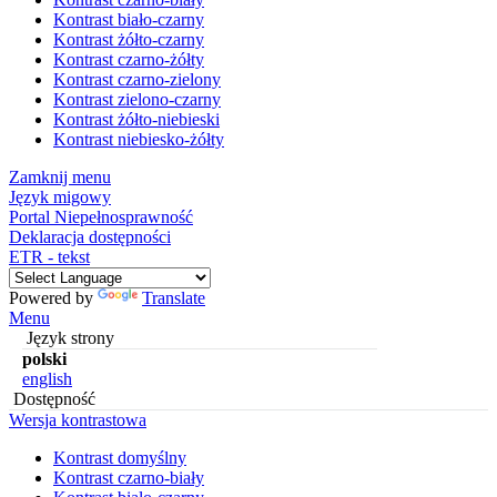
Kontrast biało-czarny
Kontrast żółto-czarny
Kontrast czarno-żółty
Kontrast czarno-zielony
Kontrast zielono-czarny
Kontrast żółto-niebieski
Kontrast niebiesko-żółty
Zamknij menu
Język migowy
Portal Niepełnosprawność
Deklaracja dostępności
ETR - tekst
Powered by
Translate
Menu
Język strony
polski
english
Dostępność
Wersja kontrastowa
Kontrast domyślny
Kontrast czarno-biały