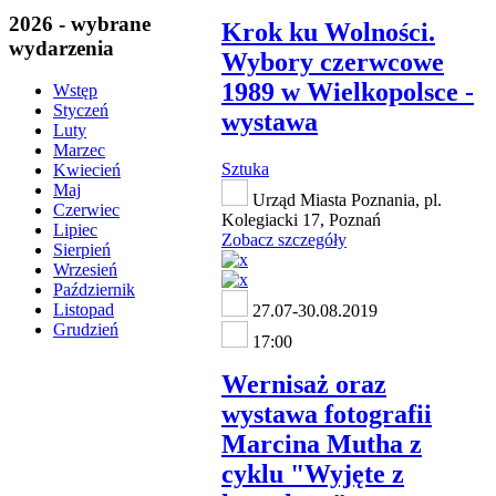
2026 - wybrane
Krok ku Wolności.
wydarzenia
Wybory czerwcowe
1989 w Wielkopolsce -
Wstęp
Styczeń
wystawa
Luty
Marzec
Sztuka
Kwiecień
Maj
Urząd Miasta Poznania, pl.
Czerwiec
Kolegiacki 17, Poznań
Lipiec
Zobacz szczegóły
Sierpień
Wrzesień
Październik
Listopad
27.07-30.08.2019
Grudzień
17:00
Wernisaż oraz
wystawa fotografii
Marcina Mutha z
cyklu "Wyjęte z