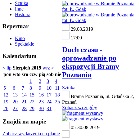
Sztuka
Inne
Historia
Repertuar
29.08.2019
17:00
Kino
Spektakle
Duch czasu -
Kalendarium
oprowadzanie po
ekspozycji Bramy
< lip
Sierpień 2019
wrz >
Poznania
pon
wto
śro
czw
pią
sob
nie
1
2
3
4
Sztuka
5
6
7
8
9
10
11
12
13
14
15
16
17
18
Brama Poznania, ul. Gdańska 2,
19
20
21
22
23
24
25
Poznań
Zobacz szczegóły
26
27
28
29
30
31
Znajdź na mapie
05-30.08.2019
Zobacz wydarzenia na planie