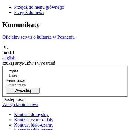
Przejdź do menu głównego
Przejdź do treści
Komunikaty
Oficjalny serwis o kulturze w Poznaniu
|
PL
polski
english
szukaj artykułów i wydarzeń
wpisz
frazę
wpisz frazę
Wyszukaj
Dostępność
Wersja kontrastowa
Kontrast domyślny
Kontrast czarno-biały
Kontrast biało-czarny