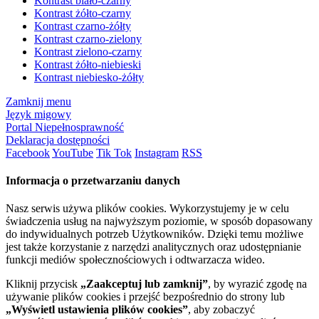
Kontrast biało-czarny
Kontrast żółto-czarny
Kontrast czarno-żółty
Kontrast czarno-zielony
Kontrast zielono-czarny
Kontrast żółto-niebieski
Kontrast niebiesko-żółty
Zamknij menu
Język migowy
Portal Niepełnosprawność
Deklaracja dostępności
Facebook
YouTube
Tik Tok
Instagram
RSS
Informacja o przetwarzaniu danych
Nasz serwis używa plików cookies. Wykorzystujemy je w celu
świadczenia usług na najwyższym poziomie, w sposób dopasowany
do indywidualnych potrzeb Użytkowników. Dzięki temu możliwe
jest także korzystanie z narzędzi analitycznych oraz udostępnianie
funkcji mediów społecznościowych i odtwarzacza wideo.
Kliknij przycisk
„Zaakceptuj lub zamknij”
, by wyrazić zgodę na
używanie plików cookies i przejść bezpośrednio do strony lub
„Wyświetl ustawienia plików cookies”
, aby zobaczyć