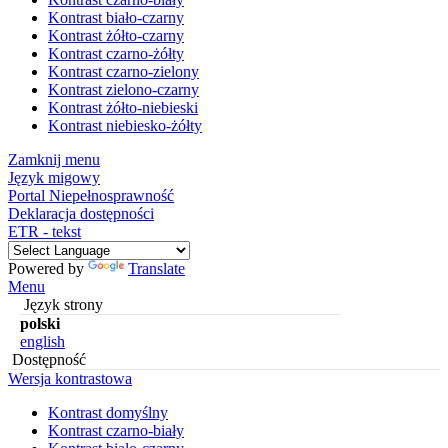
Kontrast biało-czarny
Kontrast żółto-czarny
Kontrast czarno-żółty
Kontrast czarno-zielony
Kontrast zielono-czarny
Kontrast żółto-niebieski
Kontrast niebiesko-żółty
Zamknij menu
Język migowy
Portal Niepełnosprawność
Deklaracja dostępności
ETR - tekst
Powered by
Translate
Menu
Język strony
polski
english
Dostępność
Wersja kontrastowa
Kontrast domyślny
Kontrast czarno-biały