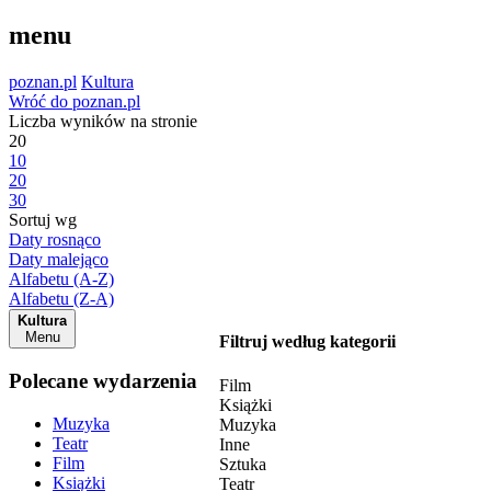
menu
poznan.pl
Kultura
Wróć do poznan.pl
Liczba wyników na stronie
20
10
20
30
Sortuj wg
Daty rosnąco
Daty malejąco
Alfabetu (A-Z)
Alfabetu (Z-A)
Kultura
Menu
Filtruj według kategorii
Polecane wydarzenia
Film
Książki
Muzyka
Muzyka
Teatr
Inne
Film
Sztuka
Książki
Teatr