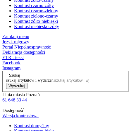
Kontrast żółto-czarny
Kontrast czarno-żółty
Kontrast czarno-zielony
Kontrast zielono-czarny
Kontrast żółto-niebieski
Kontrast niebiesko-żółty
Zamknij menu
Język migowy
Portal Niepełnosprawność
Deklaracja dostępności
ETR - tekst
Facebook
Instagram
Szukaj
szukaj artykułów i wydarzeń
Wyszukaj
Linia miasta Poznań
61 646 33 44
Dostępność
Wersja kontrastowa
Kontrast domyślny
Kontrast czarno-biały