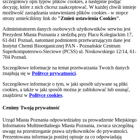
szczegółowy opis typów plików cookies, a następnie podjąć
decyzję, które z nich chcesz zaakceptować. W każdej chwili istnieje
możliwość zarządzania ustawieniami plików cookies - w stopce
strony umieściliśmy link do
"Zmień ustawienia Cookies"
.
Administratorem danych osobowych użytkowników serwisu jest
Prezydent Miasta Poznania z siedzibą przy Placu Kolegiackim 17,
61-841 Poznań, natomiast podmiotem przetwarzającym dane jest
Instytut Chemii Bioorganicznej PAN - Poznańskie Centrum
Superkomputerowo-Sieciowe (PCSS) ul. Noskowskiego 12/14, 61-
704 Poznań.
Szczegółowe informacje na temat przetwarzania Twoich danych
znajdują się w
Polityce prywatności
.
Szczegółowe informacje o tym, w jaki sposób używane są pliki
cookies, a także w jaki sposób można je zablokować lub usunąć,
znajdziesz w
Polityce cookies
.
Cenimy Twoją prywatność
Urząd Miasta Poznania odpowiedzialny za prowadzenie Miejskiego
Informatora Multimedialnego Miasta Poznania, zwraca szczególną
uwagę na przestrzeganie prawa użytkowników do prywatności.
Prezentowana informacja poniżej opisuje za co odpowiadają