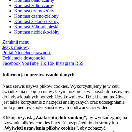
Kontrast biało-czarny
Kontrast żółto-czarny
Kontrast czarno-żółty
Kontrast czarno-zielony
Kontrast zielono-czarny
Kontrast żółto-niebieski
Kontrast niebiesko-żółty
Zamknij menu
Język migowy
Portal Niepełnosprawność
Deklaracja dostępności
Facebook
YouTube
Tik Tok
Instagram
RSS
Informacja o przetwarzaniu danych
Nasz serwis używa plików cookies. Wykorzystujemy je w celu
świadczenia usług na najwyższym poziomie, w sposób dopasowany
do indywidualnych potrzeb Użytkowników. Dzięki temu możliwe
jest także korzystanie z narzędzi analitycznych oraz udostępnianie
funkcji mediów społecznościowych i odtwarzacza wideo.
Kliknij przycisk
„Zaakceptuj lub zamknij”
, by wyrazić zgodę na
używanie plików cookies i przejść bezpośrednio do strony lub
„Wyświetl ustawienia plików cookies”
, aby zobaczyć