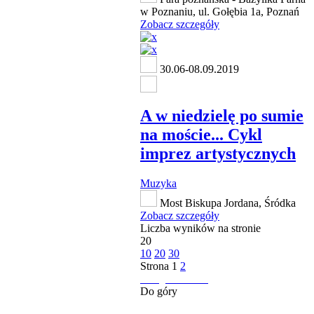
w Poznaniu, ul. Gołębia 1a, Poznań
Zobacz szczegóły
30.06-08.09.2019
A w niedzielę po sumie
na moście... Cykl
imprez artystycznych
Muzyka
Most Biskupa Jordana, Śródka
Zobacz szczegóły
Liczba wyników na stronie
20
10
20
30
Strona
1
2
następna strona
Do góry