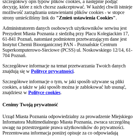
szczegółowy opis typów plików cookies, a następnie podjąć
decyzję, które z nich chcesz zaakceptować. W każdej chwili istnieje
możliwość zarządzania ustawieniami plików cookies - w stopce
strony umieściliśmy link do
"Zmień ustawienia Cookies"
.
Administratorem danych osobowych użytkowników serwisu jest
Prezydent Miasta Poznania z siedzibą przy Placu Kolegiackim 17,
61-841 Poznań, natomiast podmiotem przetwarzającym dane jest
Instytut Chemii Bioorganicznej PAN - Poznańskie Centrum
Superkomputerowo-Sieciowe (PCSS) ul. Noskowskiego 12/14, 61-
704 Poznań.
Szczegółowe informacje na temat przetwarzania Twoich danych
znajdują się w
Polityce prywatności
.
Szczegółowe informacje o tym, w jaki sposób używane są pliki
cookies, a także w jaki sposób można je zablokować lub usunąć,
znajdziesz w
Polityce cookies
.
Cenimy Twoją prywatność
Urząd Miasta Poznania odpowiedzialny za prowadzenie Miejskiego
Informatora Multimedialnego Miasta Poznania, zwraca szczególną
uwagę na przestrzeganie prawa użytkowników do prywatności.
Prezentowana informacja poniżej opisuje za co odpowiadają