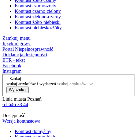
Kontrast żółto-czarny
Kontrast czarno-żółty
Kontrast czarno-zielony
Kontrast zielono-czarny
Kontrast żółto-niebieski
Kontrast niebiesko-żółty
Zamknij menu
Język migowy
Portal Niepełnosprawność
Deklaracja dostępności
ETR - tekst
Facebook
Instagram
Szukaj
szukaj artykułów i wydarzeń
Wyszukaj
Linia miasta Poznań
61 646 33 44
Dostępność
Wersja kontrastowa
Kontrast domyślny
Kontrast czarno-biały