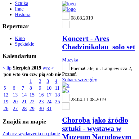
Sztuka
Inne
Historia
08.08.2019
Repertuar
Koncert - Ares
Kino
Spektakle
Chadzinikolau_solo set
Kalendarium
Muzyka
< lip
Sierpień 2019
wrz >
PoemaCafe, ul. Langiewicza 2,
Poznań
pon
wto
śro
czw
pią
sob
nie
Zobacz szczegóły
1
2
3
4
5
6
7
8
9
10
11
12
13
14
15
16
17
18
28.04-11.08.2019
19
20
21
22
23
24
25
26
27
28
29
30
31
Choroba jako źródło
Znajdź na mapie
sztuki - wystawa w
Zobacz wydarzenia na planie
Muzeum Narodowym