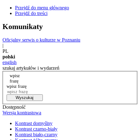
Przejdź do menu głównego
Przejdź do treści
Komunikaty
Oficjalny serwis o kulturze w Poznaniu
|
PL
polski
english
szukaj artykułów i wydarzeń
wpisz
frazę
wpisz frazę
Wyszukaj
Dostępność
Wersja kontrastowa
Kontrast domyślny
Kontrast czarno-biały
Kontrast biało-czarny