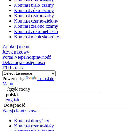
Kontrast biało-czarny
Kontrast żółto-czarny
Kontrast czarno-żółty
Kontrast czarno-zielony
Kontrast zielono-czarny
Kontrast żółto-niebieski
Kontrast niebiesko-żółty
Zamknij menu
Język migowy
Portal Niepełnosprawność
Deklaracja dostępności
ETR - tekst
Powered by
Translate
Menu
Język strony
polski
english
Dostępność
Wersja kontrastowa
Kontrast domyślny
Kontrast czarno-biały