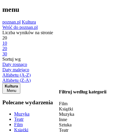
menu
poznan.pl
Kultura
Wróć do poznan.pl
Liczba wyników na stronie
20
10
20
30
Sortuj wg
Daty rosnąco
Daty malejąco
Alfabetu (A-Z)
Alfabetu (Z-A)
Kultura
Menu
Filtruj według kategorii
Polecane wydarzenia
Film
Książki
Muzyka
Muzyka
Teatr
Inne
Film
Sztuka
Książki
Teatr