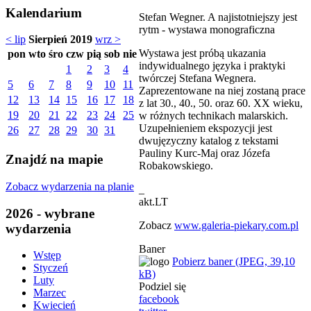
Kalendarium
Stefan Wegner. A najistotniejszy jest
rytm - wystawa monograficzna
< lip
Sierpień 2019
wrz >
Wystawa jest próbą ukazania
pon
wto
śro
czw
pią
sob
nie
indywidualnego języka i praktyki
1
2
3
4
twórczej Stefana Wegnera.
5
6
7
8
9
10
11
Zaprezentowane na niej zostaną prace
12
13
14
15
16
17
18
z lat 30., 40., 50. oraz 60. XX wieku,
19
20
21
22
23
24
25
w różnych technikach malarskich.
Uzupełnieniem ekspozycji jest
26
27
28
29
30
31
dwujęzyczny katalog z tekstami
Pauliny Kurc-Maj oraz Józefa
Znajdź na mapie
Robakowskiego.
Zobacz wydarzenia na planie
_
akt.LT
2026 - wybrane
Zobacz
www.galeria-piekary.com.pl
wydarzenia
Baner
Wstęp
Pobierz baner (JPEG, 39,10
Styczeń
kB)
Luty
Podziel się
Marzec
facebook
Kwiecień