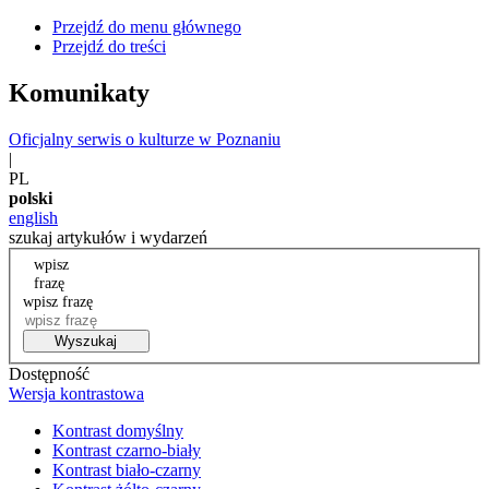
Przejdź do menu głównego
Przejdź do treści
Komunikaty
Oficjalny serwis o kulturze w Poznaniu
|
PL
polski
english
szukaj artykułów i wydarzeń
wpisz
frazę
wpisz frazę
Wyszukaj
Dostępność
Wersja kontrastowa
Kontrast domyślny
Kontrast czarno-biały
Kontrast biało-czarny