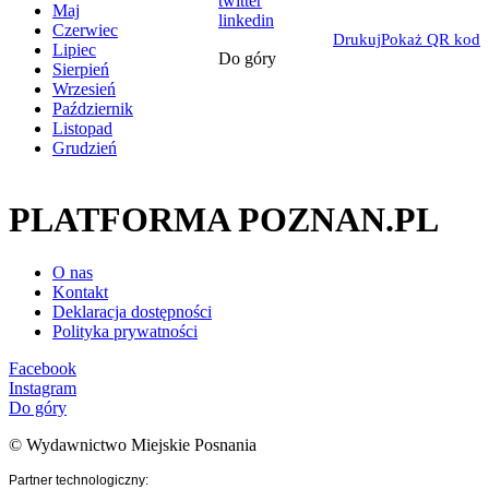
twitter
Maj
linkedin
Czerwiec
Drukuj
Pokaż QR kod
Lipiec
Do góry
Sierpień
Wrzesień
Październik
Listopad
Grudzień
PLATFORMA POZNAN.PL
O nas
Kontakt
Deklaracja dostępności
Polityka prywatności
Facebook
Instagram
Do góry
© Wydawnictwo Miejskie Posnania
Partner technologiczny: