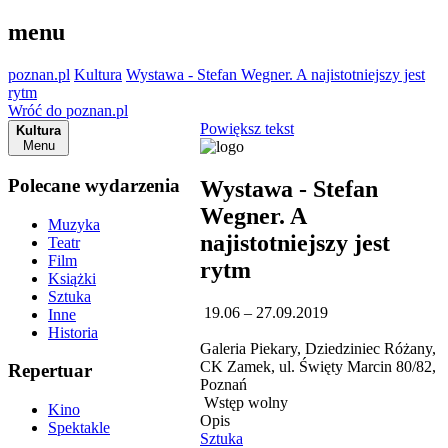
menu
poznan.pl
Kultura
Wystawa - Stefan Wegner. A najistotniejszy jest
rytm
Wróć do poznan.pl
Powiększ tekst
Kultura
Menu
Polecane wydarzenia
Wystawa - Stefan
Wegner. A
Muzyka
najistotniejszy jest
Teatr
Film
rytm
Książki
Sztuka
19.06 – 27.09.2019
Inne
Historia
Galeria Piekary, Dziedziniec Różany,
CK Zamek, ul. Święty Marcin 80/82,
Repertuar
Poznań
Wstęp wolny
Kino
Opis
Spektakle
Sztuka