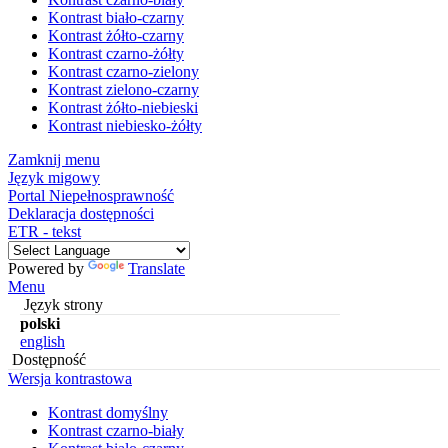
Kontrast biało-czarny
Kontrast żółto-czarny
Kontrast czarno-żółty
Kontrast czarno-zielony
Kontrast zielono-czarny
Kontrast żółto-niebieski
Kontrast niebiesko-żółty
Zamknij menu
Język migowy
Portal Niepełnosprawność
Deklaracja dostępności
ETR - tekst
Powered by
Translate
Menu
Język strony
polski
english
Dostępność
Wersja kontrastowa
Kontrast domyślny
Kontrast czarno-biały