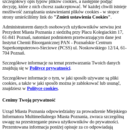
szczegółowy opis typów plików cookies, a następnie podjąć
decyzję, które z nich chcesz zaakceptować. W każdej chwili istnieje
możliwość zarządzania ustawieniami plików cookies - w stopce
strony umieściliśmy link do
"Zmień ustawienia Cookies"
.
Administratorem danych osobowych użytkowników serwisu jest
Prezydent Miasta Poznania z siedzibą przy Placu Kolegiackim 17,
61-841 Poznań, natomiast podmiotem przetwarzającym dane jest
Instytut Chemii Bioorganicznej PAN - Poznańskie Centrum
Superkomputerowo-Sieciowe (PCSS) ul. Noskowskiego 12/14, 61-
704 Poznań.
Szczegółowe informacje na temat przetwarzania Twoich danych
znajdują się w
Polityce prywatności
.
Szczegółowe informacje o tym, w jaki sposób używane są pliki
cookies, a także w jaki sposób można je zablokować lub usunąć,
znajdziesz w
Polityce cookies
.
Cenimy Twoją prywatność
Urząd Miasta Poznania odpowiedzialny za prowadzenie Miejskiego
Informatora Multimedialnego Miasta Poznania, zwraca szczególną
uwagę na przestrzeganie prawa użytkowników do prywatności.
Prezentowana informacja poniżej opisuje za co odpowiadają