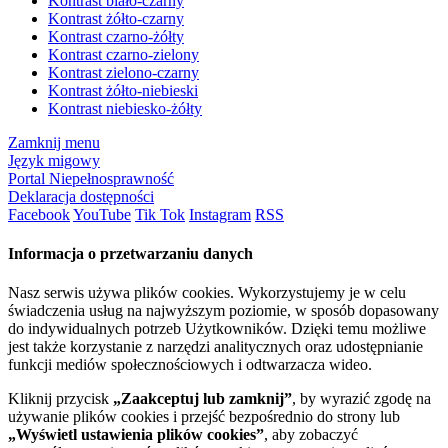
Kontrast biało-czarny
Kontrast żółto-czarny
Kontrast czarno-żółty
Kontrast czarno-zielony
Kontrast zielono-czarny
Kontrast żółto-niebieski
Kontrast niebiesko-żółty
Zamknij menu
Język migowy
Portal Niepełnosprawność
Deklaracja dostępności
Facebook
YouTube
Tik Tok
Instagram
RSS
Informacja o przetwarzaniu danych
Nasz serwis używa plików cookies. Wykorzystujemy je w celu
świadczenia usług na najwyższym poziomie, w sposób dopasowany
do indywidualnych potrzeb Użytkowników. Dzięki temu możliwe
jest także korzystanie z narzędzi analitycznych oraz udostępnianie
funkcji mediów społecznościowych i odtwarzacza wideo.
Kliknij przycisk
„Zaakceptuj lub zamknij”
, by wyrazić zgodę na
używanie plików cookies i przejść bezpośrednio do strony lub
„Wyświetl ustawienia plików cookies”
, aby zobaczyć