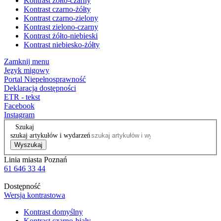
Kontrast żółto-czarny
Kontrast czarno-żółty
Kontrast czarno-zielony
Kontrast zielono-czarny
Kontrast żółto-niebieski
Kontrast niebiesko-żółty
Zamknij menu
Język migowy
Portal Niepełnosprawność
Deklaracja dostępności
ETR - tekst
Facebook
Instagram
Szukaj
szukaj artykułów i wydarzeń
Wyszukaj
Linia miasta Poznań
61 646 33 44
Dostępność
Wersja kontrastowa
Kontrast domyślny
Kontrast czarno-biały