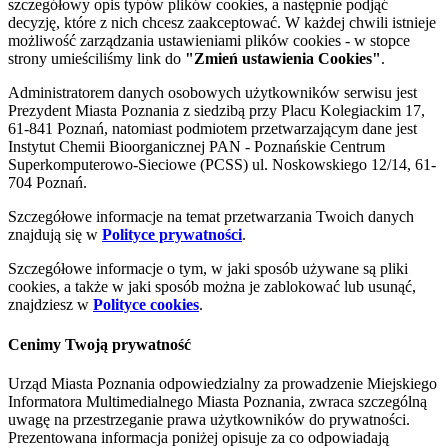
szczegółowy opis typów plików cookies, a następnie podjąć
decyzję, które z nich chcesz zaakceptować. W każdej chwili istnieje
możliwość zarządzania ustawieniami plików cookies - w stopce
strony umieściliśmy link do
"Zmień ustawienia Cookies"
.
Administratorem danych osobowych użytkowników serwisu jest
Prezydent Miasta Poznania z siedzibą przy Placu Kolegiackim 17,
61-841 Poznań, natomiast podmiotem przetwarzającym dane jest
Instytut Chemii Bioorganicznej PAN - Poznańskie Centrum
Superkomputerowo-Sieciowe (PCSS) ul. Noskowskiego 12/14, 61-
704 Poznań.
Szczegółowe informacje na temat przetwarzania Twoich danych
znajdują się w
Polityce prywatności
.
Szczegółowe informacje o tym, w jaki sposób używane są pliki
cookies, a także w jaki sposób można je zablokować lub usunąć,
znajdziesz w
Polityce cookies
.
Cenimy Twoją prywatność
Urząd Miasta Poznania odpowiedzialny za prowadzenie Miejskiego
Informatora Multimedialnego Miasta Poznania, zwraca szczególną
uwagę na przestrzeganie prawa użytkowników do prywatności.
Prezentowana informacja poniżej opisuje za co odpowiadają