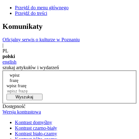
Przejdź do menu głównego
Przejdź do treści
Komunikaty
Oficjalny serwis o kulturze w Poznaniu
|
PL
polski
english
szukaj artykułów i wydarzeń
wpisz
frazę
wpisz frazę
Wyszukaj
Dostępność
Wersja kontrastowa
Kontrast domyślny
Kontrast czarno-biały
Kontrast biało-czarny