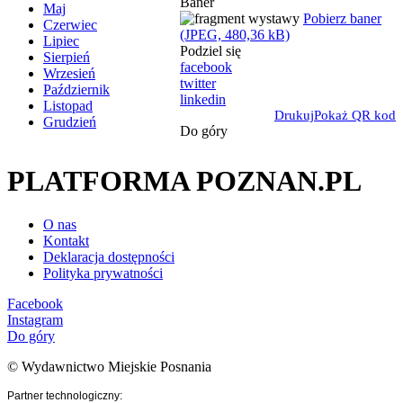
Baner
Maj
Pobierz baner
Czerwiec
(JPEG, 480,36 kB)
Lipiec
Podziel się
Sierpień
facebook
Wrzesień
twitter
Październik
linkedin
Listopad
Drukuj
Pokaż QR kod
Grudzień
Do góry
PLATFORMA POZNAN.PL
O nas
Kontakt
Deklaracja dostępności
Polityka prywatności
Facebook
Instagram
Do góry
© Wydawnictwo Miejskie Posnania
Partner technologiczny: