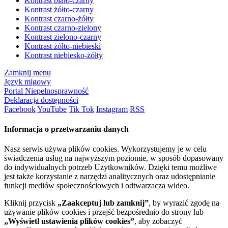
Kontrast biało-czarny
Kontrast żółto-czarny
Kontrast czarno-żółty
Kontrast czarno-zielony
Kontrast zielono-czarny
Kontrast żółto-niebieski
Kontrast niebiesko-żółty
Zamknij menu
Język migowy
Portal Niepełnosprawność
Deklaracja dostępności
Facebook
YouTube
Tik Tok
Instagram
RSS
Informacja o przetwarzaniu danych
Nasz serwis używa plików cookies. Wykorzystujemy je w celu
świadczenia usług na najwyższym poziomie, w sposób dopasowany
do indywidualnych potrzeb Użytkowników. Dzięki temu możliwe
jest także korzystanie z narzędzi analitycznych oraz udostępnianie
funkcji mediów społecznościowych i odtwarzacza wideo.
Kliknij przycisk
„Zaakceptuj lub zamknij”
, by wyrazić zgodę na
używanie plików cookies i przejść bezpośrednio do strony lub
„Wyświetl ustawienia plików cookies”
, aby zobaczyć