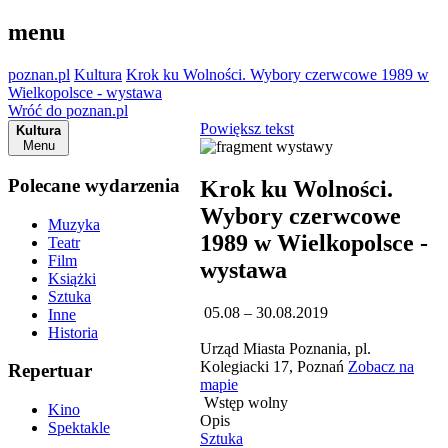
menu
poznan.pl
Kultura
Krok ku Wolności. Wybory czerwcowe 1989 w
Wielkopolsce - wystawa
Wróć do poznan.pl
Powiększ tekst
Kultura
Menu
Polecane wydarzenia
Krok ku Wolności.
Wybory czerwcowe
Muzyka
1989 w Wielkopolsce -
Teatr
Film
wystawa
Książki
Sztuka
05.08 – 30.08.2019
Inne
Historia
Urząd Miasta Poznania, pl.
Kolegiacki 17, Poznań
Zobacz na
Repertuar
mapie
Wstęp wolny
Kino
Opis
Spektakle
Sztuka