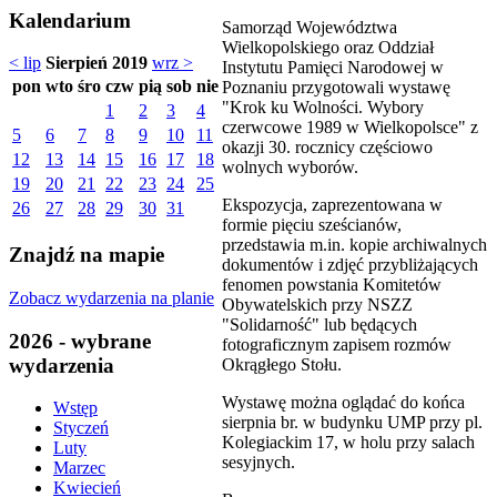
Kalendarium
Samorząd Województwa
Wielkopolskiego oraz Oddział
< lip
Sierpień 2019
wrz >
Instytutu Pamięci Narodowej w
pon
wto
śro
czw
pią
sob
nie
Poznaniu przygotowali wystawę
"Krok ku Wolności. Wybory
1
2
3
4
czerwcowe 1989 w Wielkopolsce" z
5
6
7
8
9
10
11
okazji 30. rocznicy częściowo
12
13
14
15
16
17
18
wolnych wyborów.
19
20
21
22
23
24
25
Ekspozycja, zaprezentowana w
26
27
28
29
30
31
formie pięciu sześcianów,
przedstawia m.in. kopie archiwalnych
Znajdź na mapie
dokumentów i zdjęć przybliżających
fenomen powstania Komitetów
Zobacz wydarzenia na planie
Obywatelskich przy NSZZ
"Solidarność" lub będących
2026 - wybrane
fotograficznym zapisem rozmów
wydarzenia
Okrągłego Stołu.
Wystawę można oglądać do końca
Wstęp
sierpnia br. w budynku UMP przy pl.
Styczeń
Kolegiackim 17, w holu przy salach
Luty
sesyjnych.
Marzec
Kwiecień