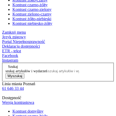
Kontrast żółto-czarny
Kontrast czarno-żółty
Kontrast czarno-zielony
Kontrast zielono-czarny
Kontrast żółto-niebieski
Kontrast niebiesko-żółty
Zamknij menu
Język migowy
Portal Niepełnosprawność
Deklaracja dostępności
ETR - tekst
Facebook
Instagram
Szukaj
szukaj artykułów i wydarzeń
Wyszukaj
Linia miasta Poznań
61 646 33 44
Dostępność
Wersja kontrastowa
Kontrast domyślny
Kontrast czarno-biały