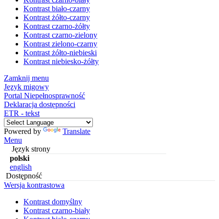
Kontrast biało-czarny
Kontrast żółto-czarny
Kontrast czarno-żółty
Kontrast czarno-zielony
Kontrast zielono-czarny
Kontrast żółto-niebieski
Kontrast niebiesko-żółty
Zamknij menu
Język migowy
Portal Niepełnosprawność
Deklaracja dostępności
ETR - tekst
Powered by
Translate
Menu
Język strony
polski
english
Dostępność
Wersja kontrastowa
Kontrast domyślny
Kontrast czarno-biały