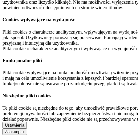
użytkownika oraz liczydło kliknięć. Nie ma możliwości wyłączenia t
powinien odtwarzać udostępnionych na stronie wideo filmów.
Cookies wpływające na wydajność
Pliki cookies o charakterze analitycznym, wpływającym na wydajność zb
jaki sposób Użytkownicy poruszają się po serwisie. Pomagają w ide
przyjazną i intuicyjną dla użytkownika.
Pliki cookie o charakterze analitycznym i wpływające na wydajność
Funkcjonalne pliki
Pliki cookie wpływające na funkcjonalność umożliwiają witrynie p
i mają na celu umożliwienie korzystania z lepszych i bardziej sperso
funkcjonalność nie są usuwane po zamknięciu przeglądarki i są trw
Niezbędne pliki cookies
Te pliki cookie są niezbędne do tego, aby umożliwić prawidłowe poru
preferencji prywatności lub zapewnienie bezpieczeństwa i nie mogą b
działać poprawnie. Niezbędne pliki cookie nie są przechowywane w 
Ustawienia
Zaakceptuj