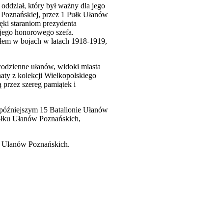
ddział, który był ważny dla jego
 Poznańskiej, przez 1 Pułk Ułanów
ęki staraniom prezydenta
 jego honorowego szefa.
łem w bojach w latach 1918-1919,
 codzienne ułanów, widoki miasta
ty z kolekcji Wielkopolskiego
przez szereg pamiątek i
 późniejszym 15 Batalionie Ułanów
Pułku Ułanów Poznańskich,
u Ułanów Poznańskich.