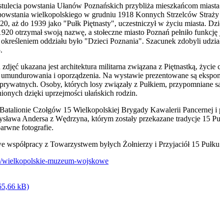
tulecia powstania Ułanów Poznańskich przybliża mieszkańcom miasta o
e powstania wielkopolskiego w grudniu 1918 Konnych Strzelców Straży
0, aż do 1939 jako "Pułk Piętnasty", uczestniczył w życiu miasta. Dzi
20 otrzymał swoją nazwę, a stołeczne miasto Poznań pełniło funkcję
kreśleniem oddziału było "Dzieci Poznania". Szacunek zdobyli udzia
.
djęć ukazana jest architektura militarna związana z Piętnastką, życie
 umundurowania i oporządzenia. Na wystawie prezentowane są ekspona
ywatnych. Osoby, których losy związały z Pułkiem, przypomniane są 
ionych dzięki uprzejmości ułańskich rodzin.
Batalionie Czołgów 15 Wielkopolskiej Brygady Kawalerii Pancernej i
ysława Andersa z Wędrzyna, którym zostały przekazane tradycje 15 
arwne fotografie.
e współpracy z Towarzystwem byłych Żołnierzy i Przyjaciół 15 Pułk
y/wielkopolskie-muzeum-wojskowe
65,66 kB)