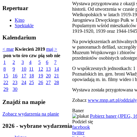
Wystawa przygotowana z okazji s
Repertuar
historii. Od utworzenia w czasi
Wielkopolskich w latach 1919-192
Jarogniewa Drwęckiego Pułk w 19
Kino
Popularnym wśród mieszkańców o
Spektakle
1919-1920, 1939 oraz 1944-1945
Kalendarium
Na powiększeniach archiwalnych z
w panoramach defilad, szczegóły
< mar
Kwiecień 2019
maj >
Muzeum Wojskowego i zbiorów pr
pon
wto
śro
czw
pią
sob
nie
przedmiotów osobistych udostępn
1
2
3
4
5
6
7
O współczesnych jednostkach: 1 
8
9
10
11
12
13
14
Poznańskich im. gen. broni Wład
15
16
17
18
19
20
21
opowiadają m. in. filmy wideo i b
22
23
24
25
26
27
28
29
30
Wystawa została przygotowana w
Zobacz
www.mnp.art.pl/oddzial
Znajdź na mapie
Baner
Zobacz wydarzenia na planie
Pobierz baner (JPEG, 1
Podziel się
2026 - wybrane wydarzenia
facebook
twitter