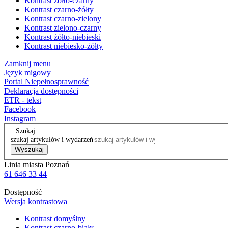
Kontrast żółto-czarny
Kontrast czarno-żółty
Kontrast czarno-zielony
Kontrast zielono-czarny
Kontrast żółto-niebieski
Kontrast niebiesko-żółty
Zamknij menu
Język migowy
Portal Niepełnosprawność
Deklaracja dostępności
ETR - tekst
Facebook
Instagram
Szukaj
szukaj artykułów i wydarzeń
Wyszukaj
Linia miasta Poznań
61 646 33 44
Dostępność
Wersja kontrastowa
Kontrast domyślny
Kontrast czarno-biały