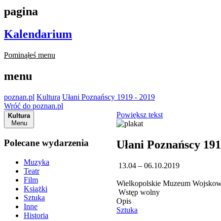
pagina
Kalendarium
Pominąłeś menu
menu
poznan.pl
Kultura
Ułani Poznańscy 1919 - 2019
Wróć do poznan.pl
Powiększ tekst
Kultura
Menu
Polecane wydarzenia
Ułani Poznańscy 191
Muzyka
13.04 – 06.10.2019
Teatr
Film
Wielkopolskie Muzeum Wojskowe
Książki
Wstęp wolny
Sztuka
Opis
Inne
Sztuka
Historia