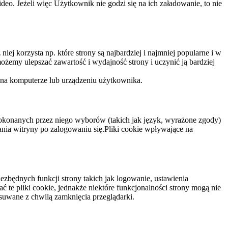
eo. Jeżeli więc Użytkownik nie godzi się na ich załadowanie, to nie
niej korzysta np. które strony są najbardziej i najmniej popularne i w
żemy ulepszać zawartość i wydajność strony i uczynić ją bardziej
 na komputerze lub urządzeniu użytkownika.
dokonanych przez niego wyborów (takich jak język, wyrażone zgody)
wania witryny po zalogowaniu się.Pliki cookie wpływające na
ezbędnych funkcji strony takich jak logowanie, ustawienia
 te pliki cookie, jednakże niektóre funkcjonalności strony mogą nie
suwane z chwilą zamknięcia przeglądarki.