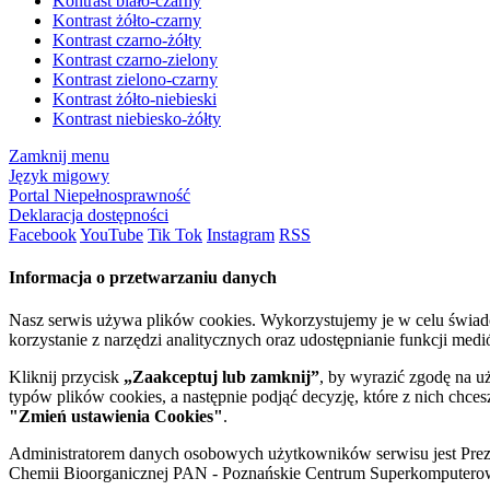
Kontrast biało-czarny
Kontrast żółto-czarny
Kontrast czarno-żółty
Kontrast czarno-zielony
Kontrast zielono-czarny
Kontrast żółto-niebieski
Kontrast niebiesko-żółty
Zamknij menu
Język migowy
Portal Niepełnosprawność
Deklaracja dostępności
Facebook
YouTube
Tik Tok
Instagram
RSS
Informacja o przetwarzaniu danych
Nasz serwis używa plików cookies. Wykorzystujemy je w celu świa
korzystanie z narzędzi analitycznych oraz udostępnianie funkcji me
Kliknij przycisk
„Zaakceptuj lub zamknij”
, by wyrazić zgodę na u
typów plików cookies, a następnie podjąć decyzję, które z nich chce
"Zmień ustawienia Cookies"
.
Administratorem danych osobowych użytkowników serwisu jest Prezyd
Chemii Bioorganicznej PAN - Poznańskie Centrum Superkomputerow