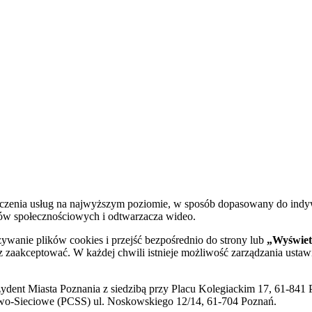
dczenia usług na najwyższym poziomie, w sposób dopasowany do indy
diów społecznościowych i odtwarzacza wideo.
żywanie plików cookies i przejść bezpośrednio do strony lub
„Wyświetl
sz zaakceptować. W każdej chwili istnieje możliwość zarządzania ustaw
ent Miasta Poznania z siedzibą przy Placu Kolegiackim 17, 61-841 P
o-Sieciowe (PCSS) ul. Noskowskiego 12/14, 61-704 Poznań.