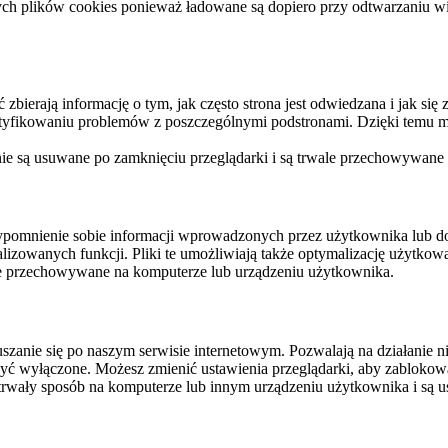
ych plików cookies ponieważ ładowane są dopiero przy odtwarzaniu wid
ierają informację o tym, jak często strona jest odwiedzana i jak się z 
ntyfikowaniu problemów z poszczególnymi podstronami. Dzięki temu mo
 nie są usuwane po zamknięciu przeglądarki i są trwale przechowywane
rzypomnienie sobie informacji wprowadzonych przez użytkownika lub 
nalizowanych funkcji. Pliki te umożliwiają także optymalizację użytko
ale przechowywane na komputerze lub urządzeniu użytkownika.
szanie się po naszym serwisie internetowym. Pozwalają na działanie ni
yć wyłączone. Możesz zmienić ustawienia przeglądarki, aby zablokować
trwały sposób na komputerze lub innym urządzeniu użytkownika i są u