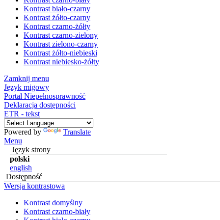
Kontrast biało-czarny
Kontrast żółto-czarny
Kontrast czarno-żółty
Kontrast czarno-zielony
Kontrast zielono-czarny
Kontrast żółto-niebieski
Kontrast niebiesko-żółty
Zamknij menu
Język migowy
Portal Niepełnosprawność
Deklaracja dostępności
ETR - tekst
Powered by
Translate
Menu
Język strony
polski
english
Dostępność
Wersja kontrastowa
Kontrast domyślny
Kontrast czarno-biały