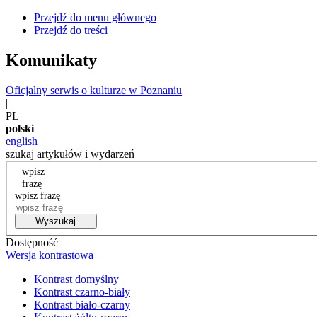
Przejdź do menu głównego
Przejdź do treści
Komunikaty
Oficjalny serwis o kulturze w Poznaniu
|
PL
polski
english
szukaj artykułów i wydarzeń
wpisz
frazę
wpisz frazę
Wyszukaj
Dostępność
Wersja kontrastowa
Kontrast domyślny
Kontrast czarno-biały
Kontrast biało-czarny