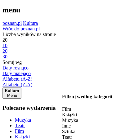
menu
poznan.pl
Kultura
Wróć do poznan.pl
Liczba wyników na stronie
20
10
20
30
Sortuj wg
Daty rosnąco
Daty malejąco
Alfabetu (A-Z)
Alfabetu (Z-A)
Kultura
Menu
Filtruj według kategorii
Polecane wydarzenia
Film
Książki
Muzyka
Muzyka
Teatr
Inne
Film
Sztuka
Książki
Teatr