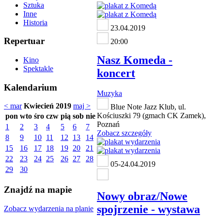
Sztuka
Inne
Historia
23.04.2019
Repertuar
20:00
Nasz Komeda -
Kino
Spektakle
koncert
Kalendarium
Muzyka
< mar
Kwiecień 2019
maj >
Blue Note Jazz Klub, ul.
Kościuszki 79 (gmach CK Zamek),
pon
wto
śro
czw
pią
sob
nie
Poznań
1
2
3
4
5
6
7
Zobacz szczegóły
8
9
10
11
12
13
14
15
16
17
18
19
20
21
22
23
24
25
26
27
28
05-24.04.2019
29
30
Znajdź na mapie
Nowy obraz/Nowe
spojrzenie - wystawa
Zobacz wydarzenia na planie