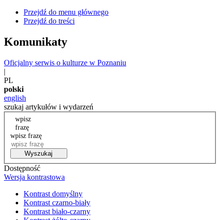
Przejdź do menu głównego
Przejdź do treści
Komunikaty
Oficjalny serwis o kulturze w Poznaniu
|
PL
polski
english
szukaj artykułów i wydarzeń
wpisz
frazę
wpisz frazę
Wyszukaj
Dostępność
Wersja kontrastowa
Kontrast domyślny
Kontrast czarno-biały
Kontrast biało-czarny