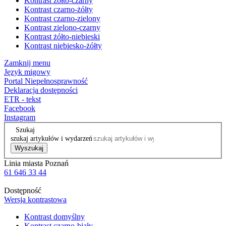
Kontrast żółto-czarny
Kontrast czarno-żółty
Kontrast czarno-zielony
Kontrast zielono-czarny
Kontrast żółto-niebieski
Kontrast niebiesko-żółty
Zamknij menu
Język migowy
Portal Niepełnosprawność
Deklaracja dostępności
ETR - tekst
Facebook
Instagram
Szukaj
szukaj artykułów i wydarzeń
Wyszukaj
Linia miasta Poznań
61 646 33 44
Dostępność
Wersja kontrastowa
Kontrast domyślny
Kontrast czarno-biały