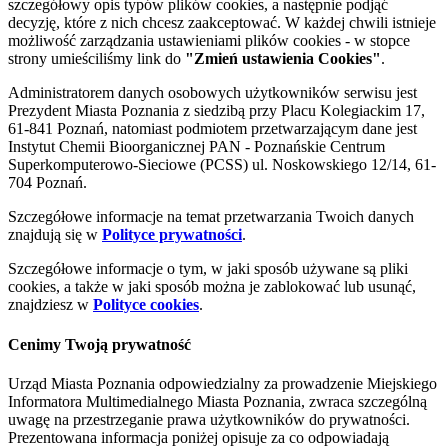
szczegółowy opis typów plików cookies, a następnie podjąć
decyzję, które z nich chcesz zaakceptować. W każdej chwili istnieje
możliwość zarządzania ustawieniami plików cookies - w stopce
strony umieściliśmy link do
"Zmień ustawienia Cookies"
.
Administratorem danych osobowych użytkowników serwisu jest
Prezydent Miasta Poznania z siedzibą przy Placu Kolegiackim 17,
61-841 Poznań, natomiast podmiotem przetwarzającym dane jest
Instytut Chemii Bioorganicznej PAN - Poznańskie Centrum
Superkomputerowo-Sieciowe (PCSS) ul. Noskowskiego 12/14, 61-
704 Poznań.
Szczegółowe informacje na temat przetwarzania Twoich danych
znajdują się w
Polityce prywatności
.
Szczegółowe informacje o tym, w jaki sposób używane są pliki
cookies, a także w jaki sposób można je zablokować lub usunąć,
znajdziesz w
Polityce cookies
.
Cenimy Twoją prywatność
Urząd Miasta Poznania odpowiedzialny za prowadzenie Miejskiego
Informatora Multimedialnego Miasta Poznania, zwraca szczególną
uwagę na przestrzeganie prawa użytkowników do prywatności.
Prezentowana informacja poniżej opisuje za co odpowiadają