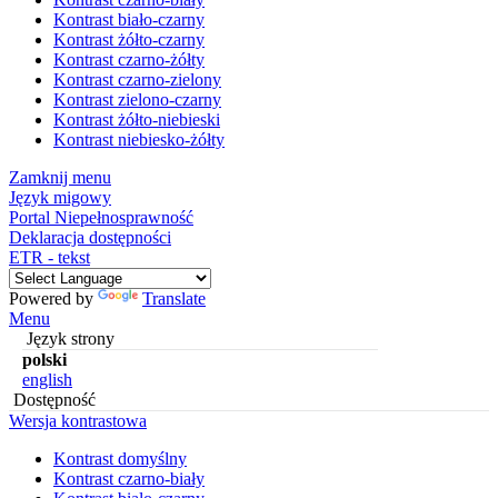
Kontrast biało-czarny
Kontrast żółto-czarny
Kontrast czarno-żółty
Kontrast czarno-zielony
Kontrast zielono-czarny
Kontrast żółto-niebieski
Kontrast niebiesko-żółty
Zamknij menu
Język migowy
Portal Niepełnosprawność
Deklaracja dostępności
ETR - tekst
Powered by
Translate
Menu
Język strony
polski
english
Dostępność
Wersja kontrastowa
Kontrast domyślny
Kontrast czarno-biały