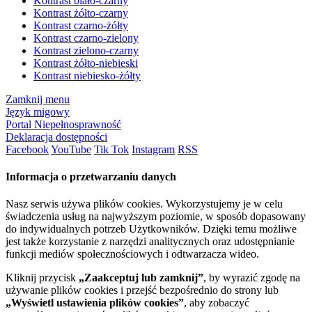
Kontrast biało-czarny
Kontrast żółto-czarny
Kontrast czarno-żółty
Kontrast czarno-zielony
Kontrast zielono-czarny
Kontrast żółto-niebieski
Kontrast niebiesko-żółty
Zamknij menu
Język migowy
Portal Niepełnosprawność
Deklaracja dostępności
Facebook
YouTube
Tik Tok
Instagram
RSS
Informacja o przetwarzaniu danych
Nasz serwis używa plików cookies. Wykorzystujemy je w celu
świadczenia usług na najwyższym poziomie, w sposób dopasowany
do indywidualnych potrzeb Użytkowników. Dzięki temu możliwe
jest także korzystanie z narzędzi analitycznych oraz udostępnianie
funkcji mediów społecznościowych i odtwarzacza wideo.
Kliknij przycisk
„Zaakceptuj lub zamknij”
, by wyrazić zgodę na
używanie plików cookies i przejść bezpośrednio do strony lub
„Wyświetl ustawienia plików cookies”
, aby zobaczyć