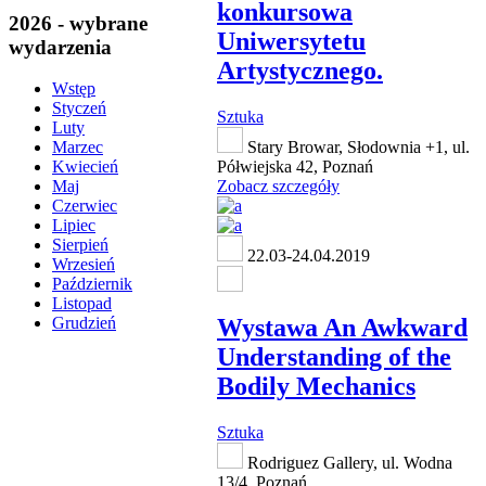
konkursowa
2026 - wybrane
Uniwersytetu
wydarzenia
Artystycznego.
Wstęp
Styczeń
Sztuka
Luty
Stary Browar, Słodownia +1, ul.
Marzec
Półwiejska 42, Poznań
Kwiecień
Zobacz szczegóły
Maj
Czerwiec
Lipiec
Sierpień
22.03-24.04.2019
Wrzesień
Październik
Listopad
Wystawa An Awkward
Grudzień
Understanding of the
Bodily Mechanics
Sztuka
Rodriguez Gallery, ul. Wodna
13/4, Poznań