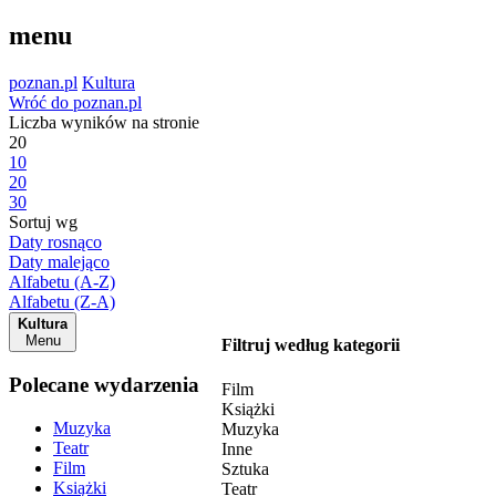
menu
poznan.pl
Kultura
Wróć do poznan.pl
Liczba wyników na stronie
20
10
20
30
Sortuj wg
Daty rosnąco
Daty malejąco
Alfabetu (A-Z)
Alfabetu (Z-A)
Kultura
Menu
Filtruj według kategorii
Polecane wydarzenia
Film
Książki
Muzyka
Muzyka
Teatr
Inne
Film
Sztuka
Książki
Teatr