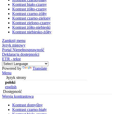
Kontrast biało-czarny
Kontrast żółto-czarny
Kontrast czarno-żółty
Kontrast czarno-zielony
Kontrast zielono-czarny
Kontrast żółto-niebieski
Kontrast niebiesko-żółty
Zamknij menu
Język migowy
Portal Niepełnosprawność
Deklaracja dostępności
ETR - tekst
Powered by
Translate
Menu
Język strony
polski
english
Dostępność
Wersja kontrastowa
Kontrast domyślny
Kontrast czarno-biały