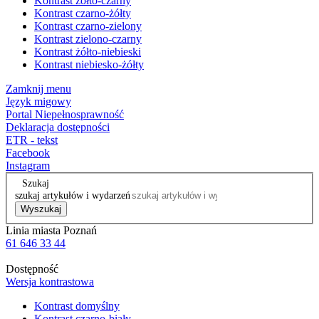
Kontrast żółto-czarny
Kontrast czarno-żółty
Kontrast czarno-zielony
Kontrast zielono-czarny
Kontrast żółto-niebieski
Kontrast niebiesko-żółty
Zamknij menu
Język migowy
Portal Niepełnosprawność
Deklaracja dostępności
ETR - tekst
Facebook
Instagram
Szukaj
szukaj artykułów i wydarzeń
Wyszukaj
Linia miasta Poznań
61 646 33 44
Dostępność
Wersja kontrastowa
Kontrast domyślny
Kontrast czarno-biały