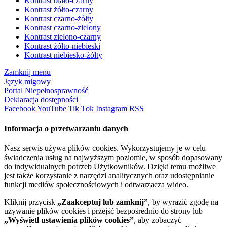
Kontrast biało-czarny
Kontrast żółto-czarny
Kontrast czarno-żółty
Kontrast czarno-zielony
Kontrast zielono-czarny
Kontrast żółto-niebieski
Kontrast niebiesko-żółty
Zamknij menu
Język migowy
Portal Niepełnosprawność
Deklaracja dostępności
Facebook
YouTube
Tik Tok
Instagram
RSS
Informacja o przetwarzaniu danych
Nasz serwis używa plików cookies. Wykorzystujemy je w celu
świadczenia usług na najwyższym poziomie, w sposób dopasowany
do indywidualnych potrzeb Użytkowników. Dzięki temu możliwe
jest także korzystanie z narzędzi analitycznych oraz udostępnianie
funkcji mediów społecznościowych i odtwarzacza wideo.
Kliknij przycisk
„Zaakceptuj lub zamknij”
, by wyrazić zgodę na
używanie plików cookies i przejść bezpośrednio do strony lub
„Wyświetl ustawienia plików cookies”
, aby zobaczyć