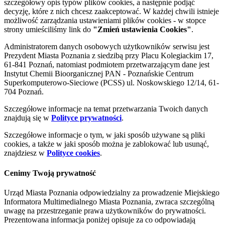
szczegółowy opis typów plików cookies, a następnie podjąć
decyzję, które z nich chcesz zaakceptować. W każdej chwili istnieje
możliwość zarządzania ustawieniami plików cookies - w stopce
strony umieściliśmy link do
"Zmień ustawienia Cookies"
.
Administratorem danych osobowych użytkowników serwisu jest
Prezydent Miasta Poznania z siedzibą przy Placu Kolegiackim 17,
61-841 Poznań, natomiast podmiotem przetwarzającym dane jest
Instytut Chemii Bioorganicznej PAN - Poznańskie Centrum
Superkomputerowo-Sieciowe (PCSS) ul. Noskowskiego 12/14, 61-
704 Poznań.
Szczegółowe informacje na temat przetwarzania Twoich danych
znajdują się w
Polityce prywatności
.
Szczegółowe informacje o tym, w jaki sposób używane są pliki
cookies, a także w jaki sposób można je zablokować lub usunąć,
znajdziesz w
Polityce cookies
.
Cenimy Twoją prywatność
Urząd Miasta Poznania odpowiedzialny za prowadzenie Miejskiego
Informatora Multimedialnego Miasta Poznania, zwraca szczególną
uwagę na przestrzeganie prawa użytkowników do prywatności.
Prezentowana informacja poniżej opisuje za co odpowiadają