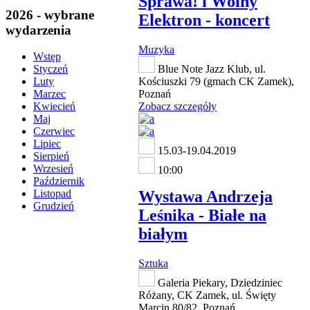
Sprawa! i Wolny
2026 - wybrane
Elektron - koncert
wydarzenia
Muzyka
Wstęp
Blue Note Jazz Klub, ul.
Styczeń
Kościuszki 79 (gmach CK Zamek),
Luty
Poznań
Marzec
Zobacz szczegóły
Kwiecień
Maj
Czerwiec
Lipiec
15.03-19.04.2019
Sierpień
Wrzesień
10:00
Październik
Wystawa Andrzeja
Listopad
Grudzień
Leśnika - Białe na
białym
Sztuka
Galeria Piekary, Dziedziniec
Różany, CK Zamek, ul. Święty
Marcin 80/82, Poznań