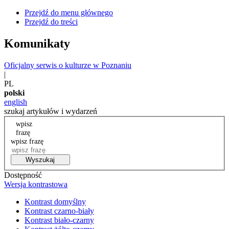
Przejdź do menu głównego
Przejdź do treści
Komunikaty
Oficjalny serwis o kulturze w Poznaniu
|
PL
polski
english
szukaj artykułów i wydarzeń
wpisz
frazę
wpisz frazę
Wyszukaj
Dostępność
Wersja kontrastowa
Kontrast domyślny
Kontrast czarno-biały
Kontrast biało-czarny