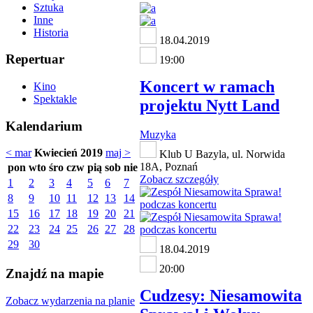
Sztuka
Inne
Historia
18.04.2019
Repertuar
19:00
Koncert w ramach
Kino
Spektakle
projektu Nytt Land
Kalendarium
Muzyka
< mar
Kwiecień 2019
maj >
Klub U Bazyla, ul. Norwida
18A, Poznań
pon
wto
śro
czw
pią
sob
nie
Zobacz szczegóły
1
2
3
4
5
6
7
8
9
10
11
12
13
14
15
16
17
18
19
20
21
22
23
24
25
26
27
28
29
30
18.04.2019
20:00
Znajdź na mapie
Cudzesy: Niesamowita
Zobacz wydarzenia na planie