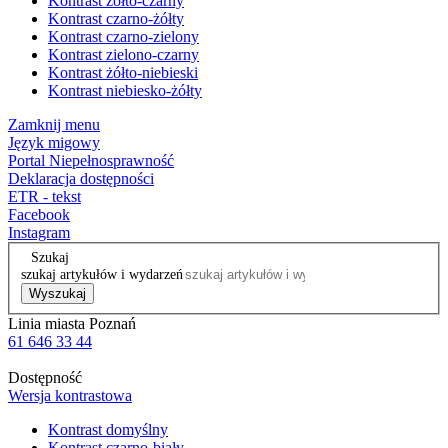
Kontrast żółto-czarny
Kontrast czarno-żółty
Kontrast czarno-zielony
Kontrast zielono-czarny
Kontrast żółto-niebieski
Kontrast niebiesko-żółty
Zamknij menu
Język migowy
Portal Niepełnosprawność
Deklaracja dostępności
ETR - tekst
Facebook
Instagram
Szukaj
szukaj artykułów i wydarzeń
Wyszukaj
Linia miasta Poznań
61 646 33 44
Dostępność
Wersja kontrastowa
Kontrast domyślny
Kontrast czarno-biały