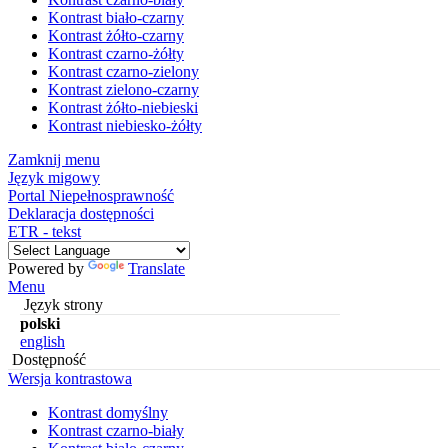
Kontrast biało-czarny
Kontrast żółto-czarny
Kontrast czarno-żółty
Kontrast czarno-zielony
Kontrast zielono-czarny
Kontrast żółto-niebieski
Kontrast niebiesko-żółty
Zamknij menu
Język migowy
Portal Niepełnosprawność
Deklaracja dostępności
ETR - tekst
Powered by
Translate
Menu
Język strony
polski
english
Dostępność
Wersja kontrastowa
Kontrast domyślny
Kontrast czarno-biały