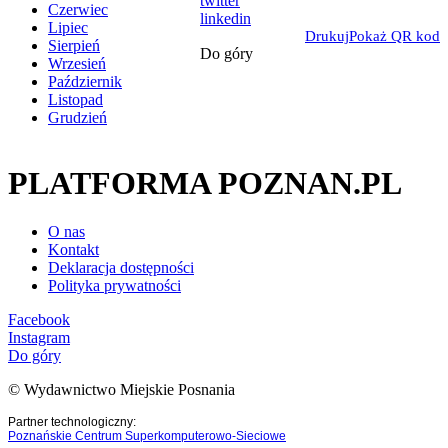
twitter
Czerwiec
linkedin
Lipiec
Drukuj
Pokaż QR kod
Sierpień
Do góry
Wrzesień
Październik
Listopad
Grudzień
PLATFORMA POZNAN.PL
O nas
Kontakt
Deklaracja dostępności
Polityka prywatności
Facebook
Instagram
Do góry
© Wydawnictwo Miejskie Posnania
Partner technologiczny:
Poznańskie Centrum Superkomputerowo-Sieciowe