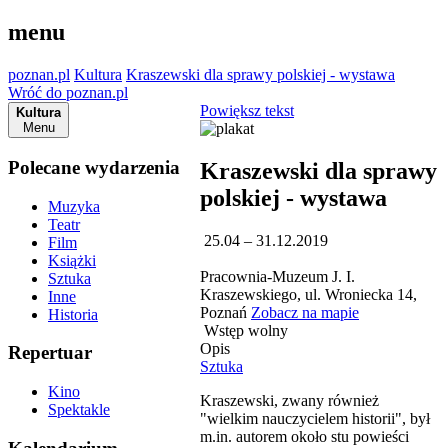
menu
poznan.pl
Kultura
Kraszewski dla sprawy polskiej - wystawa
Wróć do poznan.pl
Powiększ tekst
Kultura
Menu
Polecane wydarzenia
Kraszewski dla sprawy
polskiej - wystawa
Muzyka
Teatr
25.04 – 31.12.2019
Film
Książki
Pracownia-Muzeum J. I.
Sztuka
Kraszewskiego, ul. Wroniecka 14,
Inne
Poznań
Zobacz na mapie
Historia
Wstęp wolny
Opis
Repertuar
Sztuka
Kino
Kraszewski, zwany również
Spektakle
"wielkim nauczycielem historii", był
m.in. autorem około stu powieści