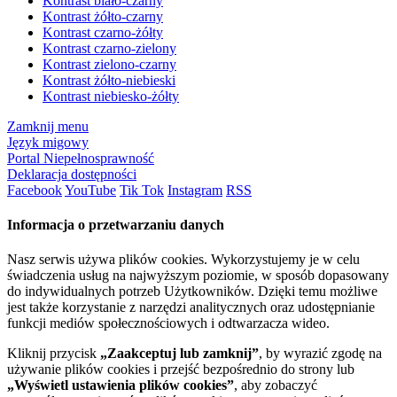
Kontrast biało-czarny
Kontrast żółto-czarny
Kontrast czarno-żółty
Kontrast czarno-zielony
Kontrast zielono-czarny
Kontrast żółto-niebieski
Kontrast niebiesko-żółty
Zamknij menu
Język migowy
Portal Niepełnosprawność
Deklaracja dostępności
Facebook
YouTube
Tik Tok
Instagram
RSS
Informacja o przetwarzaniu danych
Nasz serwis używa plików cookies. Wykorzystujemy je w celu
świadczenia usług na najwyższym poziomie, w sposób dopasowany
do indywidualnych potrzeb Użytkowników. Dzięki temu możliwe
jest także korzystanie z narzędzi analitycznych oraz udostępnianie
funkcji mediów społecznościowych i odtwarzacza wideo.
Kliknij przycisk
„Zaakceptuj lub zamknij”
, by wyrazić zgodę na
używanie plików cookies i przejść bezpośrednio do strony lub
„Wyświetl ustawienia plików cookies”
, aby zobaczyć