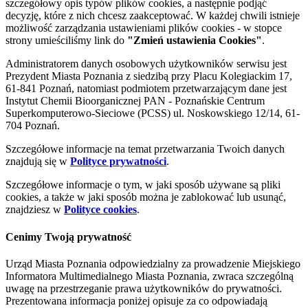
szczegółowy opis typów plików cookies, a następnie podjąć
decyzję, które z nich chcesz zaakceptować. W każdej chwili istnieje
możliwość zarządzania ustawieniami plików cookies - w stopce
strony umieściliśmy link do
"Zmień ustawienia Cookies"
.
Administratorem danych osobowych użytkowników serwisu jest
Prezydent Miasta Poznania z siedzibą przy Placu Kolegiackim 17,
61-841 Poznań, natomiast podmiotem przetwarzającym dane jest
Instytut Chemii Bioorganicznej PAN - Poznańskie Centrum
Superkomputerowo-Sieciowe (PCSS) ul. Noskowskiego 12/14, 61-
704 Poznań.
Szczegółowe informacje na temat przetwarzania Twoich danych
znajdują się w
Polityce prywatności
.
Szczegółowe informacje o tym, w jaki sposób używane są pliki
cookies, a także w jaki sposób można je zablokować lub usunąć,
znajdziesz w
Polityce cookies
.
Cenimy Twoją prywatność
Urząd Miasta Poznania odpowiedzialny za prowadzenie Miejskiego
Informatora Multimedialnego Miasta Poznania, zwraca szczególną
uwagę na przestrzeganie prawa użytkowników do prywatności.
Prezentowana informacja poniżej opisuje za co odpowiadają