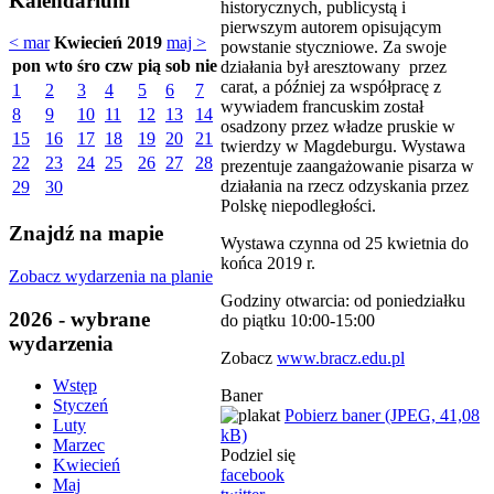
Kalendarium
historycznych, publicystą i
pierwszym autorem opisującym
< mar
Kwiecień 2019
maj >
powstanie styczniowe. Za swoje
pon
wto
śro
czw
pią
sob
nie
działania był aresztowany przez
carat, a później za współpracę z
1
2
3
4
5
6
7
wywiadem francuskim został
8
9
10
11
12
13
14
osadzony przez władze pruskie w
15
16
17
18
19
20
21
twierdzy w Magdeburgu. Wystawa
22
23
24
25
26
27
28
prezentuje zaangażowanie pisarza w
działania na rzecz odzyskania przez
29
30
Polskę niepodległości.
Znajdź na mapie
Wystawa czynna od 25 kwietnia do
końca 2019 r.
Zobacz wydarzenia na planie
Godziny otwarcia: od poniedziałku
2026 - wybrane
do piątku 10:00-15:00
wydarzenia
Zobacz
www.bracz.edu.pl
Wstęp
Baner
Styczeń
Pobierz baner (JPEG, 41,08
Luty
kB)
Marzec
Podziel się
Kwiecień
facebook
Maj