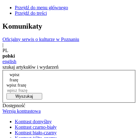
Przejdź do menu głównego
Przejdź do treści
Komunikaty
Oficjalny serwis o kulturze w Poznaniu
|
PL
polski
english
szukaj artykułów i wydarzeń
wpisz
frazę
wpisz frazę
Wyszukaj
Dostępność
Wersja kontrastowa
Kontrast domyślny
Kontrast czarno-biały
Kontrast biało-czarny